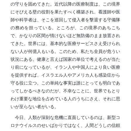
の守りを固めてきた。近代以降の医療制度は、この境界
にそびえる壁の役割を果たすべく構築され、看護師や医
師や科学者は、そこを巡回して侵入者を撃退する守備隊
の務めを担っている。ところが、この境界のあちこち
で、かなりの区間が情けないほど無防備のまま放置され
てきた。世界には、基本的な医療サービスさえ受けられ
ない人が何億人もいる。このため、私たち全員が危うい
状況にある。健康と言えば国家の単位で考えるのが当た
り前になっているが、イラン人や中国人により良い医療
を提供すれば、イスラエル人やアメリカ人も感染症から
守る役に立つ。この単純な事実は誰にとっても明白であ
ってしかるべきなのだが、不幸なことに、世界でもとり
わけ重要な地位を占めている人のうちにさえ、それに思
いが至らない者がいる。
今日、人類が深刻な危機に直面しているのは、新型コ
ロナウイルスのせいばかりではなく、人間どうしの信頼