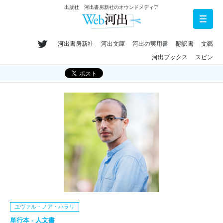
出版社 河出書房新社のオウンドメディア
河出書房新社
河出文庫
河出の実用書
翻訳書
文藝
河出ブックス
スピン
ユヴァル・ノア・ハラリ
単行本 - 人文書