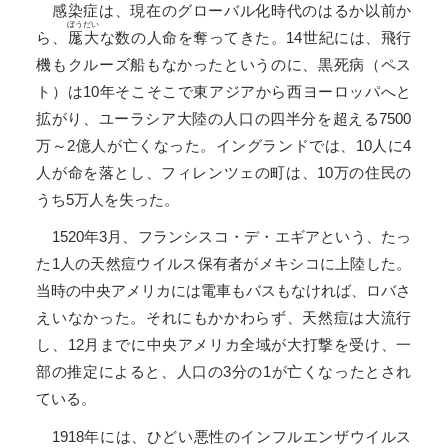
感染症は、現在のグローバル化時代のはるか以前か
ぼうだい
ら、
厖大
な数の人命を奪ってきた。14世紀には、飛行
機もクルーズ船もなかったというのに、黒死病（ペス
ト）は10年そこそこで東アジアから西ヨーロッパへと
拡がり、ユーラシア大陸の人口の四半分を超える7500
万～2億人が亡くなった。イングランドでは、10人に4
人が命を落とし、フィレンツェの町は、10万の住民の
うち5万人を失った。
1520年3月、フランシスコ・デ・エギアという、たっ
た1人の天然痘ウイルス保有者がメキシコに上陸した。
当時の中央アメリカには電車もバスもなければ、ロバさ
えいなかった。それにもかかわらず、天然痘は大流行
し、12月までに中央アメリカ全域が大打撃を受け、一
部の推定によると、人口の3分の1が亡くなったとされ
ている。
1918年には、ひどい悪性のインフルエンザウイルス