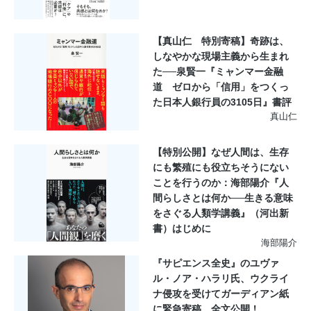
【真山仁 特別寄稿】奇跡は、
しなやかな現場主義から生まれ
た──泉賢一『ミャンマー金融
道 ゼロから「信用」をつくっ
た日本人銀行員の3105日』書評
真山仁
【特別公開】なぜ人間は、生存
にも繁殖にも役立ちそうにない
ことを行うのか：海部陽介『人
間らしさとは何か──生きる意味
をさぐる人類学講義』（河出新
書）はじめに
海部陽介
『サピエンス全史』のユヴァ
ル・ノア・ハラリ氏、ウクライ
ナ侵攻を受けてガーディアン紙
に緊急寄稿。全文公開！