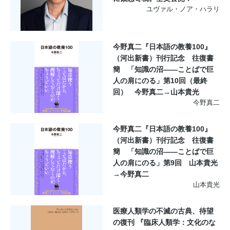
ユヴァル・ノア・ハラリ
今野真二『日本語の教養100』
（河出新書）刊行記念 往復書
簡 「知識の沼――ことばで巨
人の肩にのる」第10回（最終
回） 今野真二→山本貴光
今野真二
今野真二『日本語の教養100』
（河出新書）刊行記念 往復書
簡 「知識の沼――ことばで巨
人の肩にのる」第9回 山本貴光
→今野真二
山本貴光
医療人類学の不滅の古典、待望
の復刊 『臨床人類学：文化のな