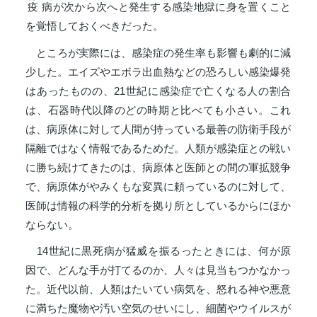
疫病
が次から次へと発生する感染地獄に身を置くこと
を覚悟しておくべきだった。
ところが実際には、感染症の発生率も影響も劇的に減
少した。エイズやエボラ出血熱などの恐ろしい感染爆発
はあったものの、21世紀に感染症で亡くなる人の割合
は、石器時代以降のどの時期と比べても小さい。これ
は、病原体に対して人間が持っている最善の防衛手段が
隔離ではなく情報であるためだ。人類が感染症との戦い
に勝ち続けてきたのは、病原体と医師との間の軍拡競争
で、病原体がやみくもな変異に頼っているのに対して、
医師は情報の科学的分析を拠り所としているからにほか
ならない。
14世紀に黒死病が猛威を振るったときには、何が原
因で、どんな手が打てるのか、人々は見当もつかなかっ
た。近代以前、人類はたいてい病気を、怒れる神や悪意
に満ちた魔物や汚い空気のせいにし、細菌やウイルスが