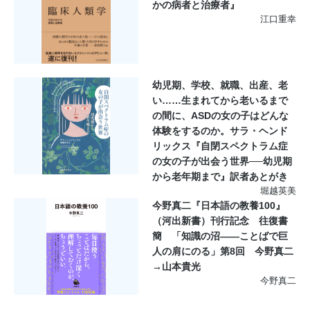
かの病者と治療者』
江口重幸
幼児期、学校、就職、出産、老
い……生まれてから老いるまで
の間に、ASDの女の子はどんな
体験をするのか。サラ・ヘンド
リックス『自閉スペクトラム症
の女の子が出会う世界──幼児期
から老年期まで』訳者あとがき
堀越英美
今野真二『日本語の教養100』
（河出新書）刊行記念 往復書
簡 「知識の沼――ことばで巨
人の肩にのる」第8回 今野真二
→山本貴光
今野真二