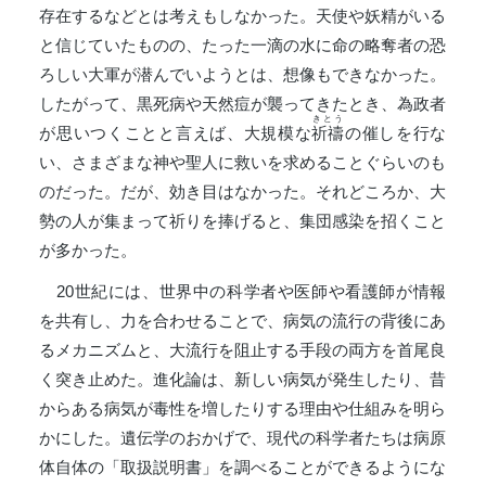
存在するなどとは考えもしなかった。天使や妖精がいる
と信じていたものの、たった一滴の水に命の略奪者の恐
ろしい大軍が潜んでいようとは、想像もできなかった。
したがって、黒死病や天然痘が襲ってきたとき、為政者
きとう
が思いつくことと言えば、大規模な
祈禱
の催しを行な
い、さまざまな神や聖人に救いを求めることぐらいのも
のだった。だが、効き目はなかった。それどころか、大
勢の人が集まって祈りを捧げると、集団感染を招くこと
が多かった。
20世紀には、世界中の科学者や医師や看護師が情報
を共有し、力を合わせることで、病気の流行の背後にあ
るメカニズムと、大流行を阻止する手段の両方を首尾良
く突き止めた。進化論は、新しい病気が発生したり、昔
からある病気が毒性を増したりする理由や仕組みを明ら
かにした。遺伝学のおかげで、現代の科学者たちは病原
体自体の「取扱説明書」を調べることができるようにな