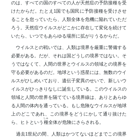
のは、すべての国のすべての人が天然痘の予防接種を受
けたからだ。たとえ1国でも国民に予防接種を受けさせ
ることを怠っていたら、人類全体を危機に陥れていただ
ろう。天然痘ウイルスがどこかに存在して変化を続けて
いたら、いつでもあらゆる場所に拡がりうるからだ。
ウイルスとの戦いでは、人類は境界を厳重に警備する
必要がある。だが、それは国どうしの境界ではない。そ
うではなくて、人間の世界とウイルスの領域との境界を
守る必要があるのだ。地球という惑星には、無数のウイ
ルスがひしめいており、遺伝子変異のせいで、新しいウ
イルスがひっきりなしに誕生している。このウイルスの
領域と人間の世界を隔てている境界線は、ありとあらゆ
る人間の体内を通っている。もし危険なウイルスが地球
上のどこであれ、この境界をどうにかして通り抜けた
しゅ
ら、ヒトという
種
全体が危険にさらされる。
過去1世紀の間、人類はかつてないほどまでこの境界