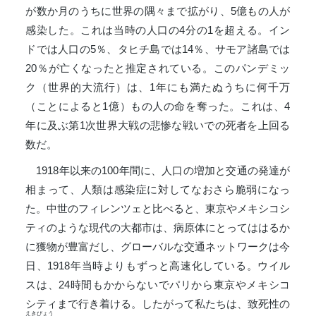
が数か月のうちに世界の隅々まで拡がり、5億もの人が
感染した。これは当時の人口の4分の1を超える。イン
ドでは人口の5％、タヒチ島では14％、サモア諸島では
20％が亡くなったと推定されている。このパンデミッ
ク（世界的大流行）は、1年にも満たぬうちに何千万
（ことによると1億）もの人の命を奪った。これは、4
年に及ぶ第1次世界大戦の悲惨な戦いでの死者を上回る
数だ。
1918年以来の100年間に、人口の増加と交通の発達が
相まって、人類は感染症に対してなおさら脆弱になっ
た。中世のフィレンツェと比べると、東京やメキシコシ
ティのような現代の大都市は、病原体にとってははるか
に獲物が豊富だし、グローバルな交通ネットワークは今
日、1918年当時よりもずっと高速化している。ウイル
スは、24時間もかからないでパリから東京やメキシコ
シティまで行き着ける。したがって私たちは、致死性の
えきびょう