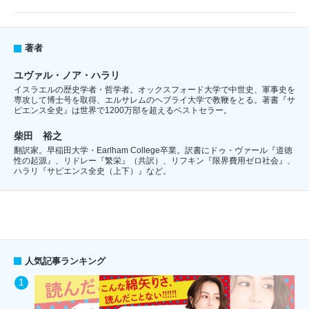
著者
ユヴァル・ノア・ハラリ
イスラエルの歴史学者・哲学者。オックスフォード大学で中世史、軍事史を
専攻して博士号を取得、エルサレムのヘブライ大学で教鞭をとる。著書『サ
ピエンス全史』は世界で1200万部を超えるベストセラー。
柴田 裕之
翻訳家。早稲田大学・Earlham College卒業。訳書にドゥ・ヴァール『道徳
性の起源』、リドレー『繁栄』（共訳）、リフキン『限界費用ゼロ社会』、
ハラリ『サピエンス全史（上下）』など。
人気記事ランキング