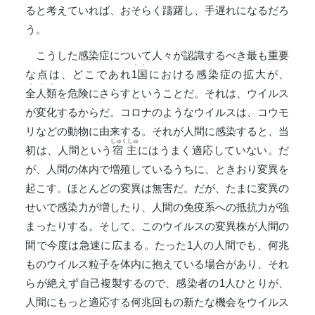
ると考えていれば、おそらく躊躇し、手遅れになるだろ
う。
こうした感染症について人々が認識するべき最も重要
・・
な点は、どこであれ
1国
における感染症の拡大が、
・・・
全人類
を危険にさらすということだ。それは、ウイルス
が変化するからだ。コロナのようなウイルスは、コウモ
リなどの動物に由来する。それが人間に感染すると、当
しゅくしゅ
初は、人間という
宿主
にはうまく適応していない。だ
が、人間の体内で増殖しているうちに、ときおり変異を
起こす。ほとんどの変異は無害だ。だが、たまに変異の
せいで感染力が増したり、人間の免疫系への抵抗力が強
まったりする。そして、このウイルスの変異株が人間の
間で今度は急速に広まる。たった1人の人間でも、何兆
ものウイルス粒子を体内に抱えている場合があり、それ
らが絶えず自己複製するので、感染者の1人ひとりが、
人間にもっと適応する何兆回もの新たな機会をウイルス