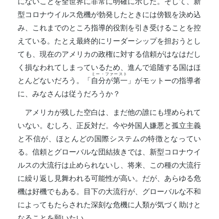
にないことを全世界に非常に明確に示した。そして、新
型コロナウイルス危機が勃発したときには傍観を決め込
み、これまでのところ指導的役割を引き受けることを控
えている。たとえ最終的にリーダーシップを担おうとし
ても、現在のアメリカの政権に対する信頼がはなはだし
く損なわれてしまっているため、進んで追随する国はほ
ミー・ファースト
とんどないだろう。「
自分が第一
」がモットーの指導者
に、みなさんは従うだろうか？
アメリカが残した空白は、まだ他の誰にも埋められて
いない。むしろ、正反対だ。今や外国人嫌悪と孤立主義
と不信が、ほとんどの国際システムの特徴となってい
る。信頼とグローバルな団結抜きでは、新型コロナウイ
ルスの大流行は止められないし、将来、この種の大流行
に繰り返し見舞われる可能性が高い。だが、あらゆる危
機は好機でもある。目下の大流行が、グローバルな不和
によってもたらされた深刻な危機に人類が気づく助けと
なることを願いたい。