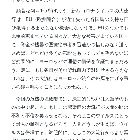
顕著な例を1つ挙げよう。新型コロナウイルスの大流
行は、EU（欧州連合）が近年失った各国民の支持を再
び獲得するまたとない機会になりうる。EUのなかでも
比較的恵まれている国々が、大きな被害が出ている国々
に、資金や機器や医療従事者を迅速かつ惜しみなく送り
込めば、どれだけ多くの演説をもってしても望めないほ
ど効果的に、ヨーロッパの理想の価値を立証できるだろ
う。逆に、もし各国がそれぞれ自力で対処せざるをえな
ければ、今の大流行はヨーロッパ統合の終焉を告げる弔
いの鐘を鳴らすことになりかねない。
今回の危機の現段階では、決定的な戦いは人類そのも
のの中で起こる。もしこの感染症の大流行が人間の間の
不和と不信を募らせるなら、それはこのウイルスにとっ
て最大の勝利となるだろう。人間どうしが争えば、ウイ
ルスは倍増する。対照的に、もしこの大流行からより緊