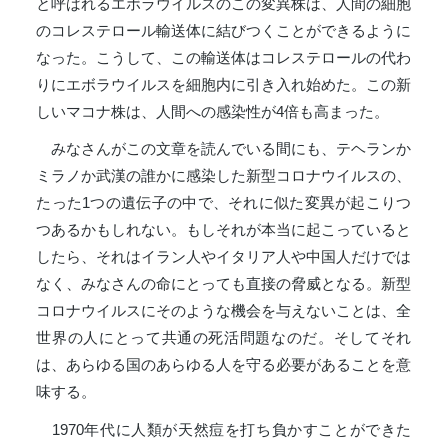
と呼ばれるエボラウイルスのこの変異株は、人間の細胞
のコレステロール輸送体に結びつくことができるように
なった。こうして、この輸送体はコレステロールの代わ
りにエボラウイルスを細胞内に引き入れ始めた。この新
しいマコナ株は、人間への感染性が4倍も高まった。
みなさんがこの文章を読んでいる間にも、テヘランか
ミラノか武漢の誰かに感染した新型コロナウイルスの、
たった1つの遺伝子の中で、それに似た変異が起こりつ
つあるかもしれない。もしそれが本当に起こっていると
したら、それはイラン人やイタリア人や中国人だけでは
なく、みなさんの命にとっても直接の脅威となる。新型
コロナウイルスにそのような機会を与えないことは、全
世界の人にとって共通の死活問題なのだ。そしてそれ
は、あらゆる国のあらゆる人を守る必要があることを意
味する。
1970年代に人類が天然痘を打ち負かすことができた