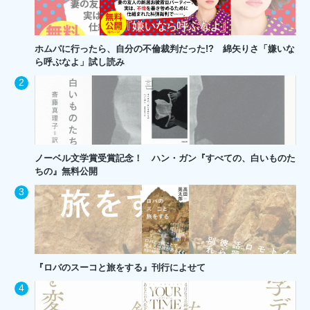
ホムパに行ったら、自分の不倫裁判だった!? 綿矢りさ「嫌いな
ら呼ぶなよ」試し読み
ノーベル文学賞受賞記念！ ハン・ガン『すべての、白いものた
ちの』無料公開
『ロバのスーコと旅をする』刊行によせて