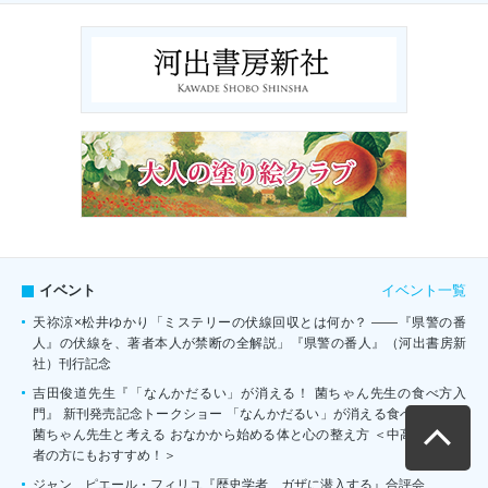
イベント一覧
イベント
天祢涼×松井ゆかり「ミステリーの伏線回収とは何か？ ――『県警の番
人』の伏線を、著者本人が禁断の全解説」『県警の番人』（河出書房新
社）刊行記念
吉田俊道先生『「なんかだるい」が消える！ 菌ちゃん先生の食べ方入
門』 新刊発売記念トークショー 「なんかだるい」が消える食べ方とは？
菌ちゃん先生と考える おなかから始める体と心の整え方 ＜中高生の保護
者の方にもおすすめ！＞
ジャン゠ピエール・フィリユ『歴史学者、ガザに潜入する』合評会