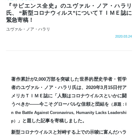
『サピエンス全史』のユヴァル・ノア・ハラリ
氏、 “新型コロナウィルス”についてＴＩＭＥ誌に
緊急寄稿！
ユヴァル・ノア・ハラリ
2020.03.24
著作累計が2,000万部を突破した世界的歴史学者・哲学
者のユヴァル・ノア・ハラリ氏は、2020年3月15日付ア
メリカＴＩＭＥ誌に「人類はコロナウイルスといかに闘
うべきか――今こそグローバルな信頼と団結を
（原題：I
n the Battle Against Coronavirus, Humanity Lacks Leadershi
」と題した記事を寄稿しました。
p）
新型コロナウイルスと対峙する上での示唆に富んだハラ