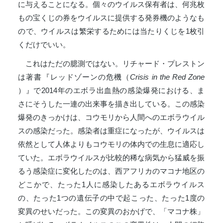
に与えることになる。個々のウイルス保有者は、何兆枚
もの宝くじの券をウイルスに提供する発券機のようなも
ので、ウイルスは繁栄するためには当たりくじを1枚引
くだけでいい。
これはただの臆測ではない。リチャード・プレストン
は著書『レッドゾーンの危機（
Crisis in the Red Zone
）』で2014年のエボラ出血熱の感染爆発における、ま
さにそうした一連の出来事を描き出している。この感染
爆発のきっかけは、コウモリから人間へのエボラウイル
スの感染だった。感染者は重症になったが、ウイルスは
依然として人体よりもコウモリの体内での生息に適応し
ていた。エボラウイルスが比較的稀な病気から猛威を振
るう感染症に変化したのは、西アフリカのマコナ地区の
どこかで、たった1人に感染したあるエボラウイルス
の、たった1つの遺伝子の中で起こった、たった1度の
変異のせいだった。この変異のおかげで、「マコナ株」