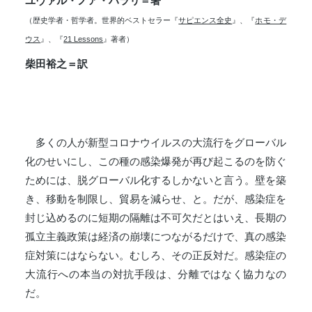
ユヴァル・ノア・ハラリ＝著
（歴史学者・哲学者。世界的ベストセラー『
サピエンス全史
』、『
ホモ・デ
ウス
』、『
21 Lessons
』著者）
柴田裕之＝訳
多くの人が新型コロナウイルスの大流行をグローバル
化のせいにし、この種の感染爆発が再び起こるのを防ぐ
ためには、脱グローバル化するしかないと言う。壁を築
き、移動を制限し、貿易を減らせ、と。だが、感染症を
封じ込めるのに短期の隔離は不可欠だとはいえ、長期の
孤立主義政策は経済の崩壊につながるだけで、真の感染
症対策にはならない。むしろ、その正反対だ。感染症の
大流行への本当の対抗手段は、分離ではなく協力なの
だ。