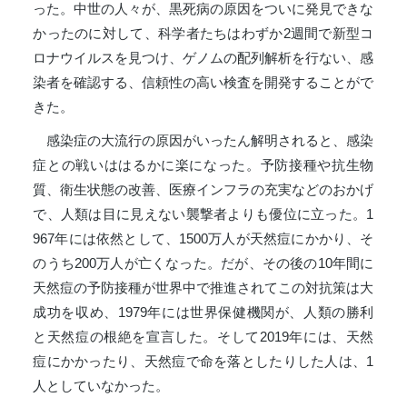
った。中世の人々が、黒死病の原因をついに発見できな
かったのに対して、科学者たちはわずか2週間で新型コ
ロナウイルスを見つけ、ゲノムの配列解析を行ない、感
染者を確認する、信頼性の高い検査を開発することがで
きた。
感染症の大流行の原因がいったん解明されると、感染
症との戦いははるかに楽になった。予防接種や抗生物
質、衛生状態の改善、医療インフラの充実などのおかげ
で、人類は目に見えない襲撃者よりも優位に立った。1
967年には依然として、1500万人が天然痘にかかり、そ
のうち200万人が亡くなった。だが、その後の10年間に
天然痘の予防接種が世界中で推進されてこの対抗策は大
成功を収め、1979年には世界保健機関が、人類の勝利
と天然痘の根絶を宣言した。そして2019年には、天然
痘にかかったり、天然痘で命を落としたりした人は、1
人としていなかった。