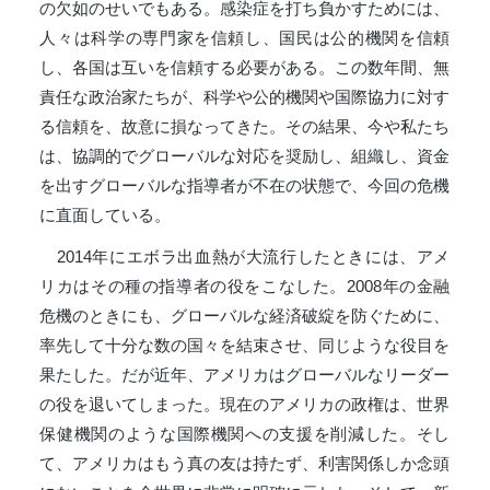
の欠如のせいでもある。感染症を打ち負かすためには、
人々は科学の専門家を信頼し、国民は公的機関を信頼
し、各国は互いを信頼する必要がある。この数年間、無
責任な政治家たちが、科学や公的機関や国際協力に対す
る信頼を、故意に損なってきた。その結果、今や私たち
は、協調的でグローバルな対応を奨励し、組織し、資金
を出すグローバルな指導者が不在の状態で、今回の危機
に直面している。
2014年にエボラ出血熱が大流行したときには、アメ
リカはその種の指導者の役をこなした。2008年の金融
危機のときにも、グローバルな経済破綻を防ぐために、
率先して十分な数の国々を結束させ、同じような役目を
果たした。だが近年、アメリカはグローバルなリーダー
の役を退いてしまった。現在のアメリカの政権は、世界
保健機関のような国際機関への支援を削減した。そし
て、アメリカはもう真の友は持たず、利害関係しか念頭