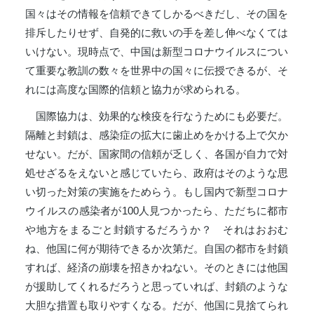
国々はその情報を信頼できてしかるべきだし、その国を
排斥したりせず、自発的に救いの手を差し伸べなくては
いけない。現時点で、中国は新型コロナウイルスについ
て重要な教訓の数々を世界中の国々に伝授できるが、そ
れには高度な国際的信頼と協力が求められる。
国際協力は、効果的な検疫を行なうためにも必要だ。
隔離と封鎖は、感染症の拡大に歯止めをかける上で欠か
せない。だが、国家間の信頼が乏しく、各国が自力で対
処せざるをえないと感じていたら、政府はそのような思
い切った対策の実施をためらう。もし国内で新型コロナ
ウイルスの感染者が100人見つかったら、ただちに都市
や地方をまるごと封鎖するだろうか？ それはおおむ
ね、他国に何が期待できるか次第だ。自国の都市を封鎖
すれば、経済の崩壊を招きかねない。そのときには他国
が援助してくれるだろうと思っていれば、封鎖のような
大胆な措置も取りやすくなる。だが、他国に見捨てられ