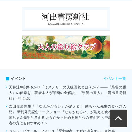
イベント一覧
イベント
天祢涼×松井ゆかり「ミステリーの伏線回収とは何か？ ――『県警の番
人』の伏線を、著者本人が禁断の全解説」『県警の番人』（河出書房新
社）刊行記念
吉田俊道先生『「なんかだるい」が消える！ 菌ちゃん先生の食べ方入
門』 新刊発売記念トークショー 「なんかだるい」が消える食べ方とは？
菌ちゃん先生と考える おなかから始める体と心の整え方 ＜中高生の保護
者の方にもおすすめ！＞
ジャン゠ピエール・フィリユ『歴史学者、ガザに潜入する』合評会