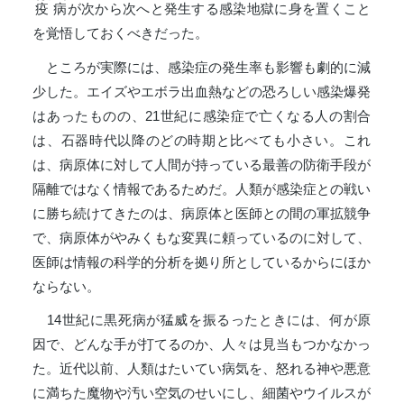
疫病
が次から次へと発生する感染地獄に身を置くこと
を覚悟しておくべきだった。
ところが実際には、感染症の発生率も影響も劇的に減
少した。エイズやエボラ出血熱などの恐ろしい感染爆発
はあったものの、21世紀に感染症で亡くなる人の割合
は、石器時代以降のどの時期と比べても小さい。これ
は、病原体に対して人間が持っている最善の防衛手段が
隔離ではなく情報であるためだ。人類が感染症との戦い
に勝ち続けてきたのは、病原体と医師との間の軍拡競争
で、病原体がやみくもな変異に頼っているのに対して、
医師は情報の科学的分析を拠り所としているからにほか
ならない。
14世紀に黒死病が猛威を振るったときには、何が原
因で、どんな手が打てるのか、人々は見当もつかなかっ
た。近代以前、人類はたいてい病気を、怒れる神や悪意
に満ちた魔物や汚い空気のせいにし、細菌やウイルスが