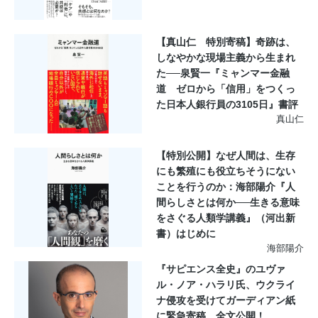
【真山仁 特別寄稿】奇跡は、
しなやかな現場主義から生まれ
た──泉賢一『ミャンマー金融
道 ゼロから「信用」をつくっ
た日本人銀行員の3105日』書評
真山仁
【特別公開】なぜ人間は、生存
にも繁殖にも役立ちそうにない
ことを行うのか：海部陽介『人
間らしさとは何か──生きる意味
をさぐる人類学講義』（河出新
書）はじめに
海部陽介
『サピエンス全史』のユヴァ
ル・ノア・ハラリ氏、ウクライ
ナ侵攻を受けてガーディアン紙
に緊急寄稿。全文公開！