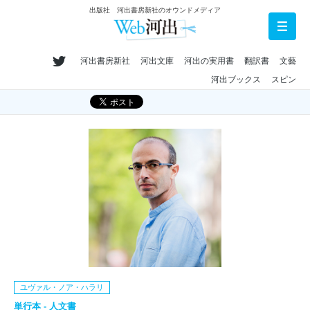
出版社 河出書房新社のオウンドメディア
河出書房新社
河出文庫
河出の実用書
翻訳書
文藝
河出ブックス
スピン
ユヴァル・ノア・ハラリ
単行本 - 人文書