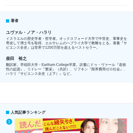
著者
ユヴァル・ノア・ハラリ
イスラエルの歴史学者・哲学者。オックスフォード大学で中世史、軍事史を
専攻して博士号を取得、エルサレムのヘブライ大学で教鞭をとる。著書『サ
ピエンス全史』は世界で1200万部を超えるベストセラー。
柴田 裕之
翻訳家。早稲田大学・Earlham College卒業。訳書にドゥ・ヴァール『道徳
性の起源』、リドレー『繁栄』（共訳）、リフキン『限界費用ゼロ社会』、
ハラリ『サピエンス全史（上下）』など。
人気記事ランキング