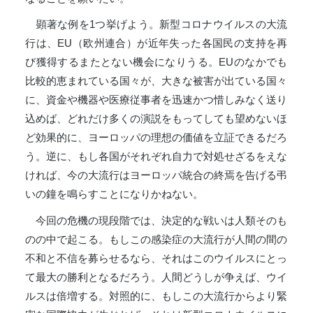
顕著な例を1つ挙げよう。新型コロナウイルスの大流
行は、EU（欧州連合）が近年失った各国民の支持を再
び獲得するまたとない機会になりうる。EUのなかでも
比較的恵まれている国々が、大きな被害が出ている国々
に、資金や機器や医療従事者を迅速かつ惜しみなく送り
込めば、どれだけ多くの演説をもってしても望めないほ
ど効果的に、ヨーロッパの理想の価値を立証できるだろ
う。逆に、もし各国がそれぞれ自力で対処せざるをえな
ければ、今の大流行はヨーロッパ統合の終焉を告げる弔
いの鐘を鳴らすことになりかねない。
今回の危機の現段階では、決定的な戦いは人類そのも
のの中で起こる。もしこの感染症の大流行が人間の間の
不和と不信を募らせるなら、それはこのウイルスにとっ
て最大の勝利となるだろう。人間どうしが争えば、ウイ
ルスは倍増する。対照的に、もしこの大流行からより緊