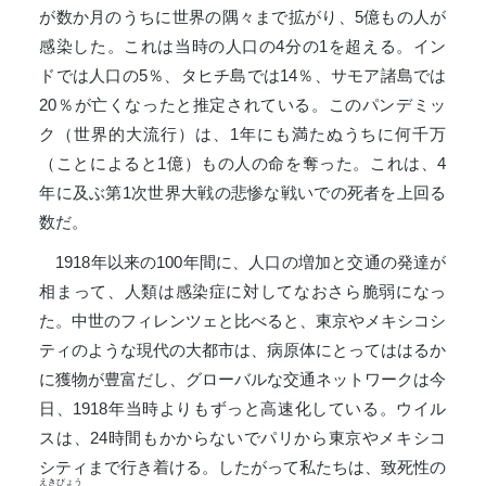
が数か月のうちに世界の隅々まで拡がり、5億もの人が
感染した。これは当時の人口の4分の1を超える。イン
ドでは人口の5％、タヒチ島では14％、サモア諸島では
20％が亡くなったと推定されている。このパンデミッ
ク（世界的大流行）は、1年にも満たぬうちに何千万
（ことによると1億）もの人の命を奪った。これは、4
年に及ぶ第1次世界大戦の悲惨な戦いでの死者を上回る
数だ。
1918年以来の100年間に、人口の増加と交通の発達が
相まって、人類は感染症に対してなおさら脆弱になっ
た。中世のフィレンツェと比べると、東京やメキシコシ
ティのような現代の大都市は、病原体にとってははるか
に獲物が豊富だし、グローバルな交通ネットワークは今
日、1918年当時よりもずっと高速化している。ウイル
スは、24時間もかからないでパリから東京やメキシコ
シティまで行き着ける。したがって私たちは、致死性の
えきびょう