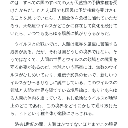
のは、すべての国のすべての人が天然痘の予防接種を受
けたからだ。たとえ1国でも国民に予防接種を受けさせ
ることを怠っていたら、人類全体を危機に陥れていただ
ろう。天然痘ウイルスがどこかに存在して変化を続けて
いたら、いつでもあらゆる場所に拡がりうるからだ。
ウイルスとの戦いでは、人類は境界を厳重に警備する
必要がある。だが、それは国どうしの境界ではない。そ
うではなくて、人間の世界とウイルスの領域との境界を
守る必要があるのだ。地球という惑星には、無数のウイ
ルスがひしめいており、遺伝子変異のせいで、新しいウ
イルスがひっきりなしに誕生している。このウイルスの
領域と人間の世界を隔てている境界線は、ありとあらゆ
る人間の体内を通っている。もし危険なウイルスが地球
上のどこであれ、この境界をどうにかして通り抜けた
しゅ
ら、ヒトという
種
全体が危険にさらされる。
過去1世紀の間、人類はかつてないほどまでこの境界