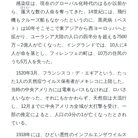
感染症は、現在のグローバル化時代のはるか以前か
ぼうだい
ら、
厖大
な数の人命を奪ってきた。14世紀には、飛行
機もクルーズ船もなかったというのに、黒死病（ペス
ト）は10年そこそこで東アジアから西ヨーロッパへと
拡がり、ユーラシア大陸の人口の四半分を超える7500
万～2億人が亡くなった。イングランドでは、10人に4
人が命を落とし、フィレンツェの町は、10万の住民の
うち5万人を失った。
1520年3月、フランシスコ・デ・エギアという、たっ
た1人の天然痘ウイルス保有者がメキシコに上陸した。
当時の中央アメリカには電車もバスもなければ、ロバさ
えいなかった。それにもかかわらず、天然痘は大流行
し、12月までに中央アメリカ全域が大打撃を受け、一
部の推定によると、人口の3分の1が亡くなったとされ
ている。
1918年には、ひどい悪性のインフルエンザウイルス