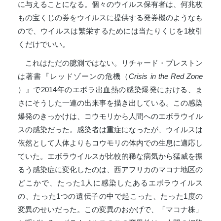
に与えることになる。個々のウイルス保有者は、何兆枚
もの宝くじの券をウイルスに提供する発券機のようなも
ので、ウイルスは繁栄するためには当たりくじを1枚引
くだけでいい。
これはただの臆測ではない。リチャード・プレストン
は著書『レッドゾーンの危機（
Crisis in the Red Zone
）』で2014年のエボラ出血熱の感染爆発における、ま
さにそうした一連の出来事を描き出している。この感染
爆発のきっかけは、コウモリから人間へのエボラウイル
スの感染だった。感染者は重症になったが、ウイルスは
依然として人体よりもコウモリの体内での生息に適応し
ていた。エボラウイルスが比較的稀な病気から猛威を振
るう感染症に変化したのは、西アフリカのマコナ地区の
どこかで、たった1人に感染したあるエボラウイルス
の、たった1つの遺伝子の中で起こった、たった1度の
変異のせいだった。この変異のおかげで、「マコナ株」