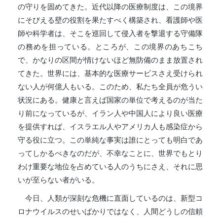
の守りを固めてきた。近代以降の医療制度は、この境界
にそびえる壁の役割を果たすべく構築され、看護師や医
師や科学者は、そこを巡回して侵入者を撃退する守備隊
の務めを担っている。ところが、この境界のあちこち
で、かなりの区間が情けないほど無防備のまま放置され
てきた。世界には、基本的な医療サービスさえ受けられ
ない人が何億人もいる。このため、私たち全員が危うい
状況にある。健康と言えば国家の単位で考えるのが当た
り前になっているが、イラン人や中国人により良い医療
を提供すれば、イスラエル人やアメリカ人も感染症から
守る役に立つ。この単純な事実は誰にとっても明白であ
ってしかるべきなのだが、不幸なことに、世界でもとり
わけ重要な地位を占めている人のうちにさえ、それに思
いが至らない者がいる。
今日、人類が深刻な危機に直面しているのは、新型コ
ロナウイルスのせいばかりではなく、人間どうしの信頼