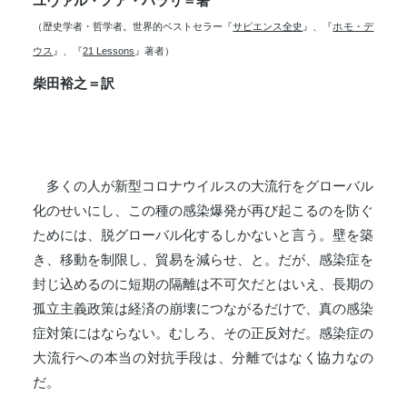
ユヴァル・ノア・ハラリ＝著
（歴史学者・哲学者。世界的ベストセラー『
サピエンス全史
』、『
ホモ・デ
ウス
』、『
21 Lessons
』著者）
柴田裕之＝訳
多くの人が新型コロナウイルスの大流行をグローバル
化のせいにし、この種の感染爆発が再び起こるのを防ぐ
ためには、脱グローバル化するしかないと言う。壁を築
き、移動を制限し、貿易を減らせ、と。だが、感染症を
封じ込めるのに短期の隔離は不可欠だとはいえ、長期の
孤立主義政策は経済の崩壊につながるだけで、真の感染
症対策にはならない。むしろ、その正反対だ。感染症の
大流行への本当の対抗手段は、分離ではなく協力なの
だ。