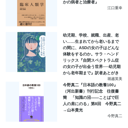
かの病者と治療者』
江口重幸
幼児期、学校、就職、出産、老
い……生まれてから老いるまで
の間に、ASDの女の子はどんな
体験をするのか。サラ・ヘンド
リックス『自閉スペクトラム症
の女の子が出会う世界──幼児期
から老年期まで』訳者あとがき
堀越英美
今野真二『日本語の教養100』
（河出新書）刊行記念 往復書
簡 「知識の沼――ことばで巨
人の肩にのる」第8回 今野真二
→山本貴光
今野真二