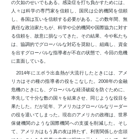
の欠如のせいでもある。感染症を打ち負かすためには、
人々は科学の専門家を信頼し、国民は公的機関を信頼
し、各国は互いを信頼する必要がある。この数年間、無
責任な政治家たちが、科学や公的機関や国際協力に対す
る信頼を、故意に損なってきた。その結果、今や私たち
は、協調的でグローバルな対応を奨励し、組織し、資金
を出すグローバルな指導者が不在の状態で、今回の危機
に直面している。
2014年にエボラ出血熱が大流行したときには、アメ
リカはその種の指導者の役をこなした。2008年の金融
危機のときにも、グローバルな経済破綻を防ぐために、
率先して十分な数の国々を結束させ、同じような役目を
果たした。だが近年、アメリカはグローバルなリーダー
の役を退いてしまった。現在のアメリカの政権は、世界
保健機関のような国際機関への支援を削減した。そし
て、アメリカはもう真の友は持たず、利害関係しか念頭