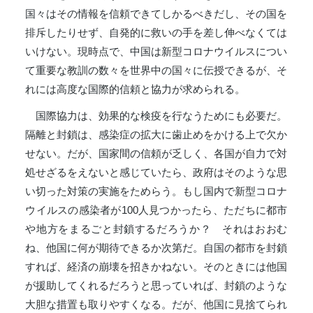
国々はその情報を信頼できてしかるべきだし、その国を
排斥したりせず、自発的に救いの手を差し伸べなくては
いけない。現時点で、中国は新型コロナウイルスについ
て重要な教訓の数々を世界中の国々に伝授できるが、そ
れには高度な国際的信頼と協力が求められる。
国際協力は、効果的な検疫を行なうためにも必要だ。
隔離と封鎖は、感染症の拡大に歯止めをかける上で欠か
せない。だが、国家間の信頼が乏しく、各国が自力で対
処せざるをえないと感じていたら、政府はそのような思
い切った対策の実施をためらう。もし国内で新型コロナ
ウイルスの感染者が100人見つかったら、ただちに都市
や地方をまるごと封鎖するだろうか？ それはおおむ
ね、他国に何が期待できるか次第だ。自国の都市を封鎖
すれば、経済の崩壊を招きかねない。そのときには他国
が援助してくれるだろうと思っていれば、封鎖のような
大胆な措置も取りやすくなる。だが、他国に見捨てられ