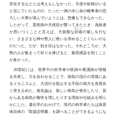
存在するなどとは考えもしなかった。天使や妖精がいる
と信じていたものの、たった一滴の水に命の略奪者の恐
ろしい大軍が潜んでいようとは、想像もできなかった。
したがって、黒死病や天然痘が襲ってきたとき、為政者
きとう
が思いつくことと言えば、大規模な
祈禱
の催しを行な
い、さまざまな神や聖人に救いを求めることぐらいのも
のだった。だが、効き目はなかった。それどころか、大
勢の人が集まって祈りを捧げると、集団感染を招くこと
が多かった。
20世紀には、世界中の科学者や医師や看護師が情報
を共有し、力を合わせることで、病気の流行の背後にあ
るメカニズムと、大流行を阻止する手段の両方を首尾良
く突き止めた。進化論は、新しい病気が発生したり、昔
からある病気が毒性を増したりする理由や仕組みを明ら
かにした。遺伝学のおかげで、現代の科学者たちは病原
体自体の「取扱説明書」を調べることができるようにな