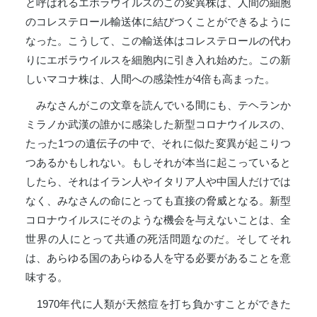
と呼ばれるエボラウイルスのこの変異株は、人間の細胞
のコレステロール輸送体に結びつくことができるように
なった。こうして、この輸送体はコレステロールの代わ
りにエボラウイルスを細胞内に引き入れ始めた。この新
しいマコナ株は、人間への感染性が4倍も高まった。
みなさんがこの文章を読んでいる間にも、テヘランか
ミラノか武漢の誰かに感染した新型コロナウイルスの、
たった1つの遺伝子の中で、それに似た変異が起こりつ
つあるかもしれない。もしそれが本当に起こっていると
したら、それはイラン人やイタリア人や中国人だけでは
なく、みなさんの命にとっても直接の脅威となる。新型
コロナウイルスにそのような機会を与えないことは、全
世界の人にとって共通の死活問題なのだ。そしてそれ
は、あらゆる国のあらゆる人を守る必要があることを意
味する。
1970年代に人類が天然痘を打ち負かすことができた