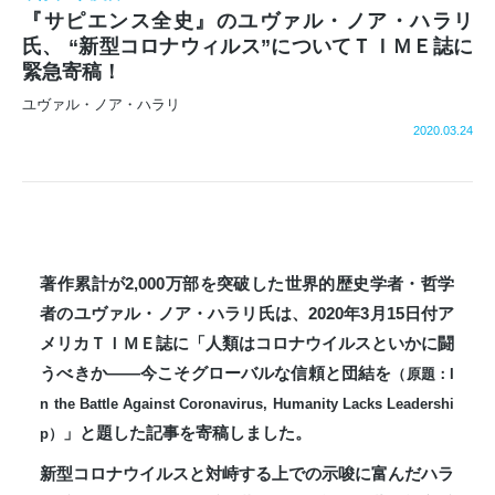
『サピエンス全史』のユヴァル・ノア・ハラリ
氏、 “新型コロナウィルス”についてＴＩＭＥ誌に
緊急寄稿！
ユヴァル・ノア・ハラリ
2020.03.24
著作累計が2,000万部を突破した世界的歴史学者・哲学
者のユヴァル・ノア・ハラリ氏は、2020年3月15日付ア
メリカＴＩＭＥ誌に「人類はコロナウイルスといかに闘
うべきか――今こそグローバルな信頼と団結を
（原題：I
n the Battle Against Coronavirus, Humanity Lacks Leadershi
」と題した記事を寄稿しました。
p）
新型コロナウイルスと対峙する上での示唆に富んだハラ