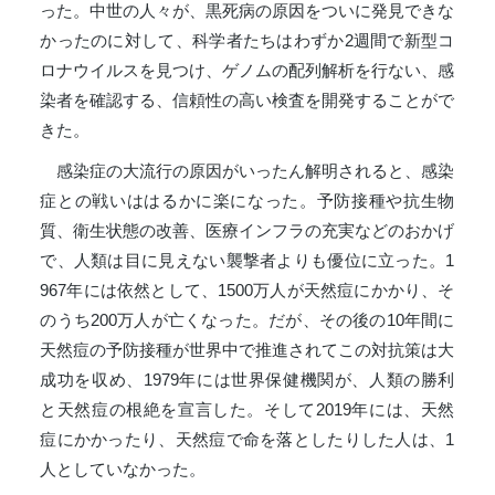
った。中世の人々が、黒死病の原因をついに発見できな
かったのに対して、科学者たちはわずか2週間で新型コ
ロナウイルスを見つけ、ゲノムの配列解析を行ない、感
染者を確認する、信頼性の高い検査を開発することがで
きた。
感染症の大流行の原因がいったん解明されると、感染
症との戦いははるかに楽になった。予防接種や抗生物
質、衛生状態の改善、医療インフラの充実などのおかげ
で、人類は目に見えない襲撃者よりも優位に立った。1
967年には依然として、1500万人が天然痘にかかり、そ
のうち200万人が亡くなった。だが、その後の10年間に
天然痘の予防接種が世界中で推進されてこの対抗策は大
成功を収め、1979年には世界保健機関が、人類の勝利
と天然痘の根絶を宣言した。そして2019年には、天然
痘にかかったり、天然痘で命を落としたりした人は、1
人としていなかった。