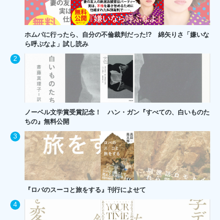
ホムパに行ったら、自分の不倫裁判だった!? 綿矢りさ「嫌いな
ら呼ぶなよ」試し読み
ノーベル文学賞受賞記念！ ハン・ガン『すべての、白いものた
ちの』無料公開
『ロバのスーコと旅をする』刊行によせて