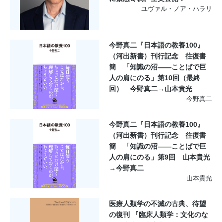
ユヴァル・ノア・ハラリ
今野真二『日本語の教養100』
（河出新書）刊行記念 往復書
簡 「知識の沼――ことばで巨
人の肩にのる」第10回（最終
回） 今野真二→山本貴光
今野真二
今野真二『日本語の教養100』
（河出新書）刊行記念 往復書
簡 「知識の沼――ことばで巨
人の肩にのる」第9回 山本貴光
→今野真二
山本貴光
医療人類学の不滅の古典、待望
の復刊 『臨床人類学：文化のな