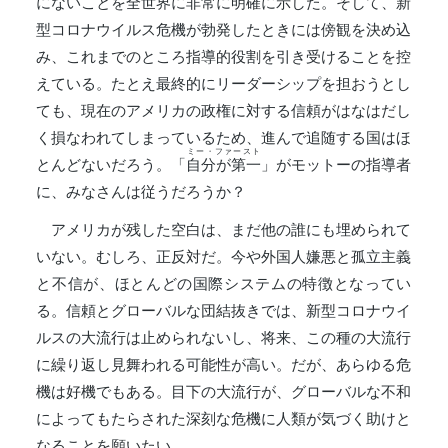
にないことを全世界に非常に明確に示した。そして、新
型コロナウイルス危機が勃発したときには傍観を決め込
み、これまでのところ指導的役割を引き受けることを控
えている。たとえ最終的にリーダーシップを担おうとし
ても、現在のアメリカの政権に対する信頼がはなはだし
く損なわれてしまっているため、進んで追随する国はほ
ミー・ファースト
とんどないだろう。「
自分が第一
」がモットーの指導者
に、みなさんは従うだろうか？
アメリカが残した空白は、まだ他の誰にも埋められて
いない。むしろ、正反対だ。今や外国人嫌悪と孤立主義
と不信が、ほとんどの国際システムの特徴となってい
る。信頼とグローバルな団結抜きでは、新型コロナウイ
ルスの大流行は止められないし、将来、この種の大流行
に繰り返し見舞われる可能性が高い。だが、あらゆる危
機は好機でもある。目下の大流行が、グローバルな不和
によってもたらされた深刻な危機に人類が気づく助けと
なることを願いたい。