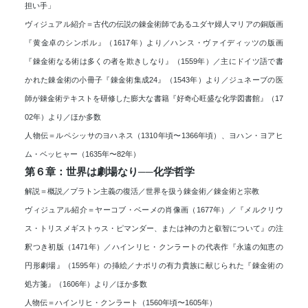
担い手」
ヴィジュアル紹介＝古代の伝説の錬金術師であるユダヤ婦人マリアの銅版画
『黄金卓のシンボル』（1617年）より／ハンス・ヴァイディッツの版画
『錬金術なる術は多くの者を欺きしなり』（1559年）／主にドイツ語で書
かれた錬金術の小冊子『錬金術集成24』（1543年）より／ジュネーブの医
師が錬金術テキストを研修した膨大な書籍『好奇心旺盛な化学図書館』（17
02年）より／ほか多数
人物伝＝ルペシッサのヨハネス（1310年頃〜1366年頃）、ヨハン・ヨアヒ
ム・ベッヒャー（1635年〜82年）
第６章：世界は劇場なり──化学哲学
解説＝概説／プラトン主義の復活／世界を扱う錬金術／錬金術と宗教
ヴィジュアル紹介＝ヤーコブ・ベーメの肖像画（1677年）／『メルクリウ
ス・トリスメギストゥス・ピマンダー、または神の力と叡智について』の注
釈つき初版（1471年）／ハインリヒ・クンラートの代表作『永遠の知恵の
円形劇場』（1595年）の挿絵／ナポリの有力貴族に献じられた『錬金術の
処方箋』（1606年）より／ほか多数
人物伝＝ハインリヒ・クンラート（1560年頃〜1605年）