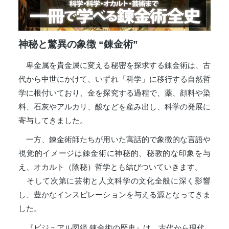
神秘と驚異の象徴 “錬金術”
卑金属を貴金属に変える秘密を探求する錬金術は、古
代から中世にかけて、いずれ「科学」に移行する自然哲
学に根付いており、金を探究する過程で、薬、顔料や染
料、石灰やアルカリ、酸などを産み出し、科学の発展に
寄与してきました。
一方、錬金術師たちが用いた寓話的で象徴的な言語や
視覚的イメージは錬金術に神秘的、秘教的な印象を与
え、オカルト（陰秘）哲学とも結びついていきます。
そして次第に芸術と人文科学の文化全般に深く影響
し、豊かなインスピレーションを与える源となってきま
した。
『ビジュアル図鑑 錬金術の歴史』は、古代から現代