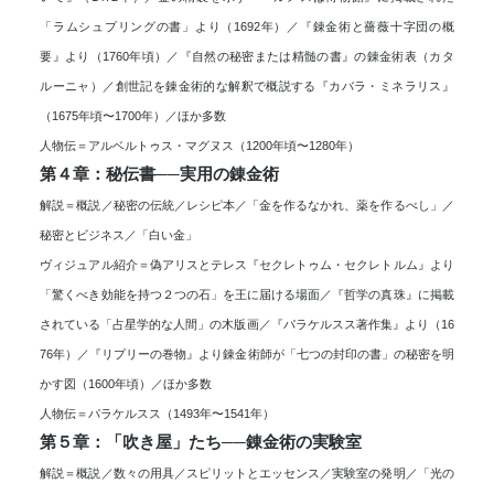
「ラムシュプリングの書」より（1692年）／『錬金術と薔薇十字団の概
要』より（1760年頃）／『自然の秘密または精髄の書』の錬金術表（カタ
ルーニャ）／創世記を錬金術的な解釈で概説する『カバラ・ミネラリス』
（1675年頃〜1700年）／ほか多数
人物伝＝アルベルトゥス・マグヌス（1200年頃〜1280年）
第４章：秘伝書──実用の錬金術
解説＝概説／秘密の伝統／レシピ本／「金を作るなかれ、薬を作るべし」／
秘密とビジネス／「白い金」
ヴィジュアル紹介＝偽アリスとテレス『セクレトゥム・セクレトルム』より
「驚くべき効能を持つ２つの石」を王に届ける場面／『哲学の真珠』に掲載
されている「占星学的な人間」の木版画／『パラケルスス著作集』より（16
76年）／『リプリーの巻物』より錬金術師が「七つの封印の書」の秘密を明
かす図（1600年頃）／ほか多数
人物伝＝パラケルスス（1493年〜1541年）
第５章：「吹き屋」たち──錬金術の実験室
解説＝概説／数々の用具／スピリットとエッセンス／実験室の発明／「光の