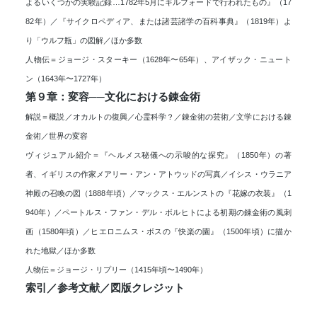
よるいくつかの実験記録…1782年5月にギルフォードで行われたもの』（17
82年）／『サイクロペディア、または諸芸諸学の百科事典』（1819年）よ
り「ウルフ瓶」の図解／ほか多数
人物伝＝ジョージ・スターキー（1628年〜65年）、アイザック・ニュート
ン（1643年〜1727年）
第９章：変容──文化における錬金術
解説＝概説／オカルトの復興／心霊科学？／錬金術の芸術／文学における錬
金術／世界の変容
ヴィジュアル紹介＝『ヘルメス秘儀への示唆的な探究』（1850年）の著
者、イギリスの作家メアリー・アン・アトウッドの写真／イシス・ウラニア
神殿の召喚の図（1888年頃）／マックス・エルンストの『花嫁の衣装』（1
940年）／ペートルス・ファン・デル・ボルヒトによる初期の錬金術の風刺
画（1580年頃）／ヒエロニムス・ボスの『快楽の園』（1500年頃）に描か
れた地獄／ほか多数
人物伝＝ジョージ・リプリー（1415年頃〜1490年）
索引／参考文献／図版クレジット