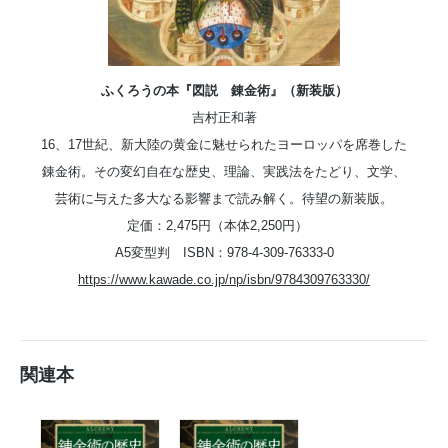
ふくろうの本『図説 錬金術』（新装版）
吉村正和著
16、17世紀、新大陸の黄金に魅せられたヨーロッパを席巻した
錬金術。その変幻自在な歴史、理論、実践法をたどり、文学、
芸術に与えた多大なる影響まで読み解く。待望の新装版。
定価：2,475円（本体2,250円）
A5変型判 ISBN：978-4-309-76333-0
https://www.kawade.co.jp/np/isbn/9784309763330/
関連本