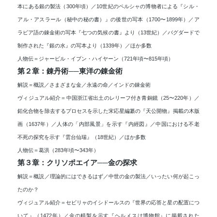
本にある銀の製法（300年頃）／10世紀のペルシャの博物者による『シル・
アル・アスラール（秘中の秘の書）』の後世の写本（1700〜1899年）／ア
ラビア語の錬金術の写本『七つの気候の書』より（13世紀）／バグダードで
制作された『銀の水』の写本より（1339年）／ほか多数
人物伝＝ジャービル・イブン・ハイヤーン（721年頃〜815年頃）
第２章：錬丹術──東洋の錬金術
解説＝概説／さまざまな金／永遠の命／インドの錬金術
ヴィジュアル紹介＝中国浙江省出土のレリーフ付き青銅鏡（25〜220年）／
鉛化合物を除去するプロセスを示した宋応星編纂の『天公開物』掲載の木版
画（1637年）／人体の「内部風景」を示す『内經図』／中国における不老
不死の探究を示す『雲台仙瑞』（18世紀）／ほか多数
人物伝＝葛洪（283年頃〜343年）
第３章：クリソポエイア──金の探求
解説＝概説／理論的にはできるはず／中世の金の製法／いったい何が起こっ
たのか？
ヴィジュアル紹介＝セビリャのイシドールスの『世界の応答と星の配置につ
いて』（1472年）／金の精製を示す『ヘルメスは博物館』に掲載された