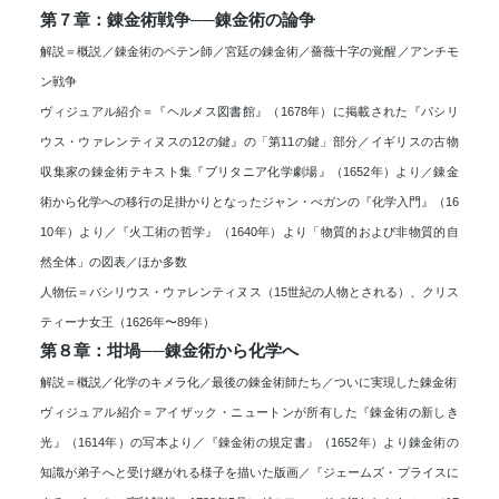
第７章：錬金術戦争──錬金術の論争
解説＝概説／錬金術のペテン師／宮廷の錬金術／薔薇十字の覚醒／アンチモ
ン戦争
ヴィジュアル紹介＝『ヘルメス図書館』（1678年）に掲載された『パシリ
ウス・ウァレンティヌスの12の鍵』の「第11の鍵」部分／イギリスの古物
収集家の錬金術テキスト集『ブリタニア化学劇場』（1652年）より／錬金
術から化学への移行の足掛かりとなったジャン・べガンの『化学入門』（16
10年）より／『火工術の哲学』（1640年）より「物質的および非物質的自
然全体」の図表／ほか多数
人物伝＝バシリウス・ウァレンティヌス（15世紀の人物とされる）、クリス
ティーナ女王（1626年〜89年）
第８章：坩堝──錬金術から化学へ
解説＝概説／化学のキメラ化／最後の錬金術師たち／ついに実現した錬金術
ヴィジュアル紹介＝アイザック・ニュートンが所有した『錬金術の新しき
光』（1614年）の写本より／『錬金術の規定書』（1652年）より錬金術の
知識が弟子へと受け継がれる様子を描いた版画／『ジェームズ・プライスに