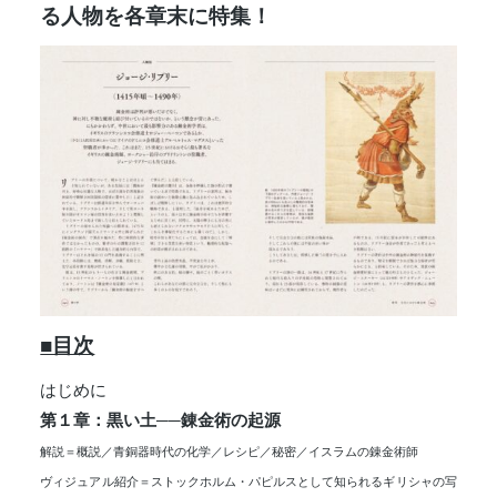
る人物を各章末に特集！
■目次
はじめに
第１章：黒い土──錬金術の起源
解説＝概説／青銅器時代の化学／レシピ／秘密／イスラムの錬金術師
ヴィジュアル紹介＝ストックホルム・パピルスとして知られるギリシャの写