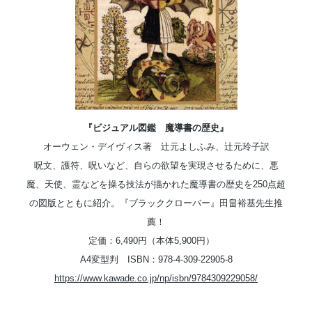
『ビジュアル図鑑 魔導書の歴史』
オーウェン・デイヴィス著 辻元よしふみ、辻元玲子訳
呪文、護符、呪いなど、自らの欲望を実現させるために、悪
魔、天使、霊などを操る技法が描かれた魔導書の歴史を250点超
の図版とともに紹介。『ブラッククローバー』田畠裕基先生推
薦！
定価：6,490円（本体5,900円）
A4変型判 ISBN：978-4-309-22905-8
https://www.kawade.co.jp/np/isbn/9784309229058/