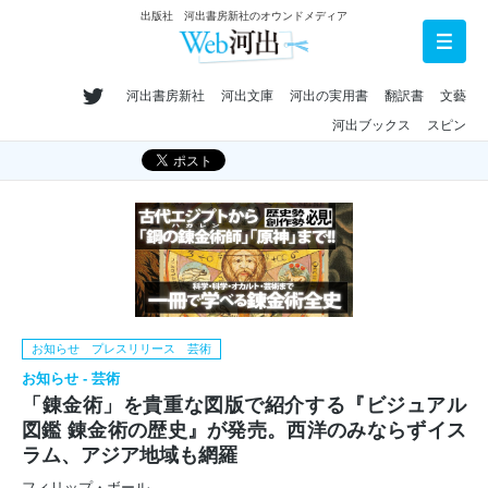
出版社 河出書房新社のオウンドメディア
河出書房新社
河出文庫
河出の実用書
翻訳書
文藝
河出ブックス
スピン
お知らせ プレスリリース 芸術
お知らせ - 芸術
「錬金術」を貴重な図版で紹介する『ビジュアル
図鑑 錬金術の歴史』が発売。西洋のみならずイス
ラム、アジア地域も網羅
フィリップ・ボール