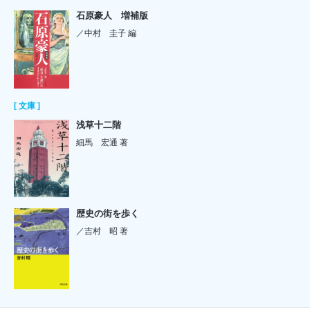
石原豪人 増補版
／中村 圭子 編
[ 文庫 ]
浅草十二階
細馬 宏通 著
歴史の街を歩く
／吉村 昭 著