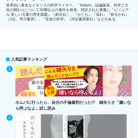
世界的に著名なイギリスの科学ライター。「Nature」誌編集長。科学と文
化の関わりについて30冊以上の著作を発表。邦訳された著書に『ビジュア
ル 美しい元素の歴史図鑑』（創元社）、『かたち』『流れ』『枝分かれ』
（3点、早川書房）、『音楽の科学』（河出書房新社）などがある。
人気記事ランキング
ホムパに行ったら、自分の不倫裁判だった!? 綿矢りさ「嫌いな
ら呼ぶなよ」試し読み