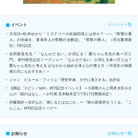
イベント一覧
イベント
天祢涼×松井ゆかり「ミステリーの伏線回収とは何か？ ――『県警の番
人』の伏線を、著者本人が禁断の全解説」『県警の番人』（河出書房新
社）刊行記念
吉田俊道先生『「なんかだるい」が消える！ 菌ちゃん先生の食べ方入
門』 新刊発売記念トークショー 「なんかだるい」が消える食べ方とは？
菌ちゃん先生と考える おなかから始める体と心の整え方 ＜中高生の保護
者の方にもおすすめ！＞
ジャン゠ピエール・フィリユ『歴史学者、ガザに潜入する』合評会
【雑誌「スピン／spin」終刊記念イベント】 ＜小原晩さんと岡本太玖斗さ
んの「紙のはなし」＞が竹尾 見本帖本店で7月17日開催決定！
伊藤亜紗＋水沢なお「感じるとはなにか」〜『体の居場所をつくる』『こ
んこん』W刊行記念トーク〜
お知らせ一覧
お知らせ