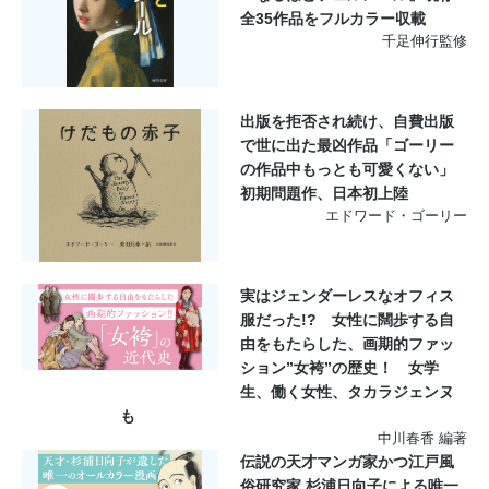
全35作品をフルカラー収載
千足伸行監修
出版を拒否され続け、自費出版
で世に出た最凶作品「ゴーリー
の作品中もっとも可愛くない」
初期問題作、日本初上陸
エドワード・ゴーリー
実はジェンダーレスなオフィス
服だった!? 女性に闊歩する自
由をもたらした、画期的ファッ
ション”女袴”の歴史！ 女学
生、働く女性、タカラジェンヌ
も
中川春香 編著
伝説の天才マンガ家かつ江戸風
俗研究家 杉浦日向子による唯一