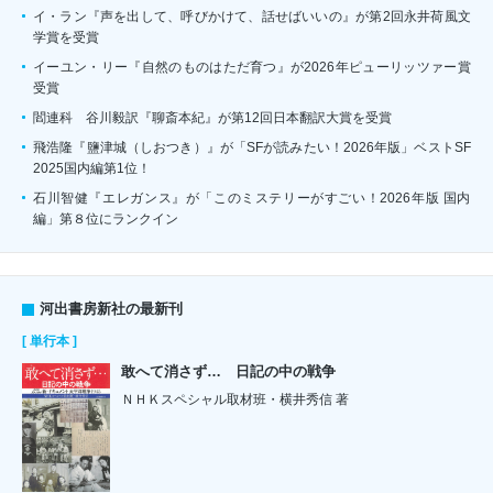
イ・ラン『声を出して、呼びかけて、話せばいいの』が第2回永井荷風文
学賞を受賞
イーユン・リー『自然のものはただ育つ』が2026年ピューリッツァー賞
受賞
閻連科 谷川毅訳『聊斎本紀』が第12回日本翻訳大賞を受賞
飛浩隆『鹽津城（しおつき）』が「SFが読みたい！2026年版」ベストSF
2025国内編第1位！
石川智健『エレガンス』が「このミステリーがすごい！2026年版 国内
編」第８位にランクイン
河出書房新社の最新刊
[ 単行本 ]
敢へて消さず… 日記の中の戦争
ＮＨＫスペシャル取材班・横井秀信 著