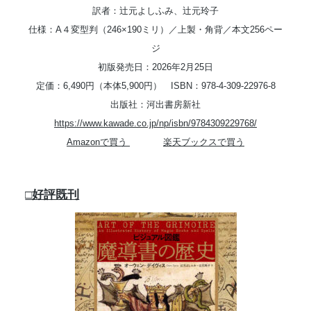
訳者：辻元よしふみ、辻元玲子
仕様：A４変型判（246×190ミリ）／上製・角背／本文256ペー
ジ
初版発売日：2026年2月25日
定価：6,490円（本体5,900円） ISBN：978-4-309-22976-8
出版社：河出書房新社
https://www.kawade.co.jp/np/isbn/9784309229768/
Amazonで買う
楽天ブックスで買う
□好評既刊