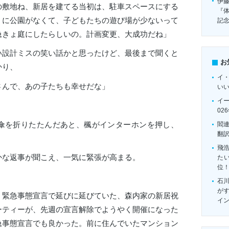
伊
の敷地ね、新居を建てる当初は、駐車スペースにする
『
くに公園がなくて、子どもたちの遊び場が少ないって
記
急きょ庭にしたらしいの。計画変更、大成功だね」
設計ミスの笑い話かと思ったけど、最後まで聞くと
お
かり、
イ
さんで、あの子たちも幸せだな」
い
イ
02
傘を折りたたんだあと、楓がインターホンを押し、
閻
翻
飛
かな返事が聞こえ、一気に緊張が高まる。
たい
位
石
がす
緊急事態宣言で延びに延びていた、森内家の新居祝
イ
ーティーが、先週の宣言解除でようやく開催になった
急事態宣言でも良かった。前に住んでいたマンション