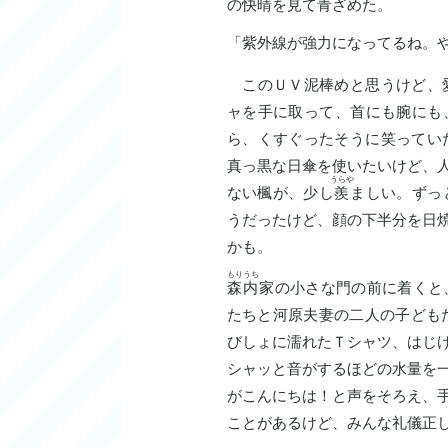
の快晴を見て青ざめた。
「紫外線が強力になってるね。
このＵＶ泥棒めと思うけど、
ャを手に取って、首にも腕にも
ら、くすぐったそうに笑ってい
真っ黒な日傘を使いたいけど、
うらや
ない楓が、少し
羨
ましい。ずっ
うだったけど、顔の下半分を日
かも。
もりうち
森内
家の小さな門の前に着くと
たちと河原夫妻の二人の子ども
びしょに濡れたＴシャツ、はじ
シャッと音がするほどの水量を
がこんにちは！と声をそろえ、
ことがあるけど、みんな礼儀正