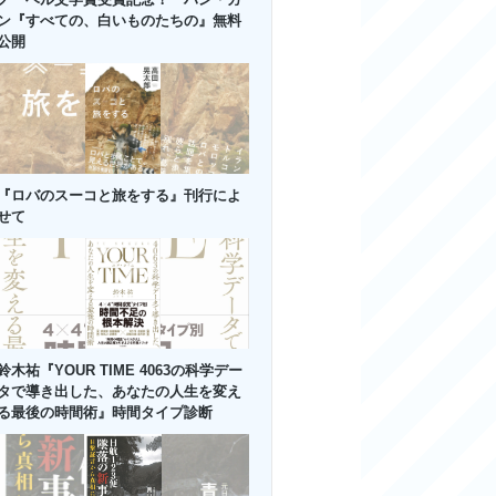
ン『すべての、白いものたちの』無料
公開
『ロバのスーコと旅をする』刊行によ
せて
鈴木祐『YOUR TIME 4063の科学デー
タで導き出した、あなたの人生を変え
る最後の時間術』時間タイプ診断