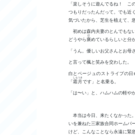
「楽しそうに遊んでるね！ こ
つもりだったんだって。でも近
気づいたから、芝生を植えて、
初めは森内夫妻のとんでもない
ほ
どうやら
褒
めているらしいと分
「うん。優しいお父さんとお母
と言って楓と笑みを交わした。
白とベージュのストライプの日
しもつき
「
霜月
です」と名乗る。
「は〜い」と、ハムハムの軽や
本当は今日、来たくなかった。
いを兼ねた三家族合同ホームパ
けど、こんなことなら永遠に緊