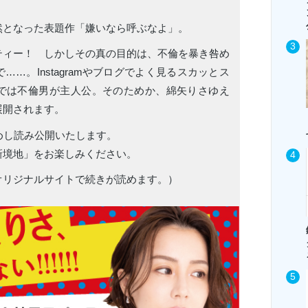
然となった表題作「嫌いなら呼ぶなよ」。
ティー！ しかしその真の目的は、不倫を暴き咎め
…。Instagramやブログでよく見るスカッとス
では不倫男が主人公。そのためか、綿矢りさゆえ
展開されます。
めし読み公開いたします。
新境地」をお楽しみください。
オリジナルサイトで続きが読めます。）