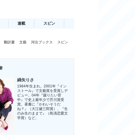
連載
スピン
翻訳書
文藝
河出ブックス
スピン
者
綿矢りさ
1984年生まれ。2001年『イン
ストール』で文藝賞を受賞しデ
ビュー。04年『蹴りたい背
中』で史上最年少で芥川賞受
賞。著書に『かわいそうだ
ね？』（大江健三郎賞）、『生
のみ生のままで』（島清恋愛文
学賞）など。