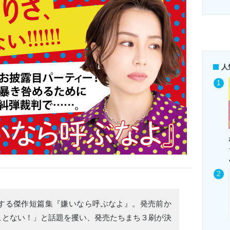
人
念する傑作短篇集『嫌いなら呼ぶなよ』。発売前か
ことない！」と話題を攫い、発売たちまち３刷が決