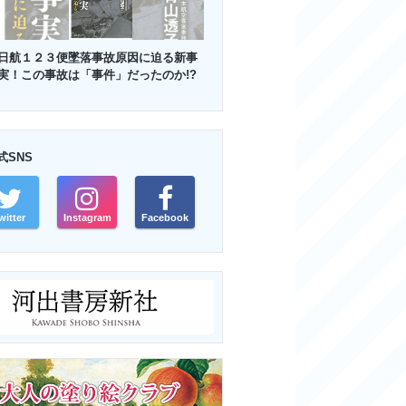
日航１２３便墜落事故原因に迫る新事
実！この事故は「事件」だったのか!?
式SNS
witter
Instagram
Facebook