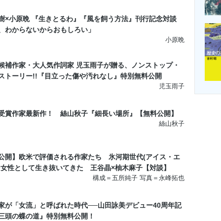
もえか
伸ばし、指同士を組み合わせる。森内
萌華
、旧姓が
樹×小原晩 『生きとるわ』『風を飼う方法』刊行記念対談
親友だ。二人は高校時代に女子バレー部で出会い、お
、わからないからおもしろい」
小原晩
が良い。共通の知人がきっかけの食事会のあと、スキ
合い始めた楓が、まっさきに紹介した友人が、彼女だ
候補作家・大人気作詞家 児玉雨子が贈る、ノンストップ・
ストーリー!!『目立った傷や汚れなし』特別無料公開
児玉雨子
があれば、楓からの即電により、まるでヤフーニュ
に、その日の翌朝にはもう出来事の詳細を、当然のご
受賞作家最新作！ 絲山秋子『細長い場所』【無料公開】
恐ろしい存在だ。過去、楓の手作り料理に入ってた嫌
絲山秋子
べただけで、後日楓からではなく彼女から、好き嫌い
意を受けたこともある。
公開】欧米で評価される作家たち 氷河期世代(アイス・エ
日は忙しいのに来てくれて、どうもありがとう」
を女性として生き抜いてきた 王谷晶×柚木麻子【対談】
か、ハムハムはいつもの下から上まで点検する目つ
構成＝五所純子 写真＝永峰拓也
向ける。
家が「女流」と呼ばれた時代──山田詠美デビュー40周年記
居に招待してもらえて、うれしいよ。芝生、青々と生
三頭の蝶の道』特別無料公開！