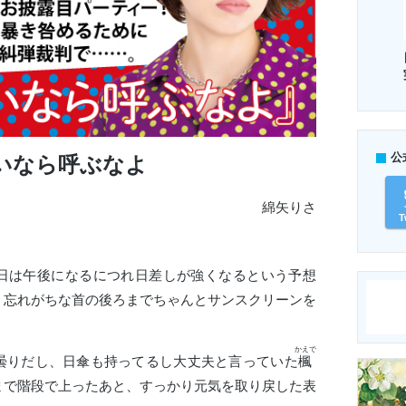
公
いなら呼ぶなよ
綿矢りさ
T
日は午後になるにつれ日差しが強くなるという予想
。忘れがちな首の後ろまでちゃんとサンスクリーンを
かえで
りだし、日傘も持ってるし大丈夫と言っていた
楓
まで階段で上ったあと、すっかり元気を取り戻した表