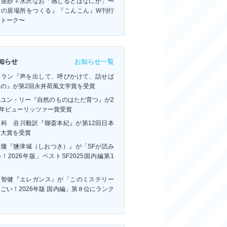
藤亜紗＋水沢なお「感じるとはなにか」〜
体の居場所をつくる』『こんこん』W刊行
念トーク〜
お知らせ一覧
知らせ
・ラン『声を出して、呼びかけて、話せば
いの』が第2回永井荷風文学賞を受賞
ーユン・リー『自然のものはただ育つ』が2
6年ピューリッツァー賞受賞
連科 谷川毅訳『聊斎本紀』が第12回日本
訳大賞を受賞
浩隆『鹽津城（しおつき）』が「SFが読み
！2026年版」ベストSF2025国内編第1
！
川智健『エレガンス』が「このミステリー
ごい！2026年版 国内編」第８位にランク
ン