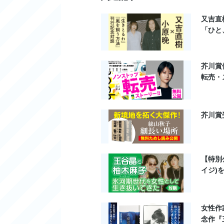
楓とハムハムはお互い両腕を
又吉直
はむら
羽村
のハムハムは、楓の一番の
「ひと
互いが結婚した今でもとても仲
ューバダイビングに誘って付き
芥川賞
った。
転売・
ハムハムはこちらに何か落ち度
ースのトップを飾ったかのよう
えんま
芥川賞
とく知っている、
閻魔
大王より
いなマッシュルームをよけて食
かたよ
してると栄養が
偏
るよと謎の注
【特別
「あ、霜月さんこんにちは。今
イジ)
ホームパーティーで上機嫌なの
きはせず、薄い笑顔をこちらへ
女性作
「こちらこそ、こんな素敵な新
念作『