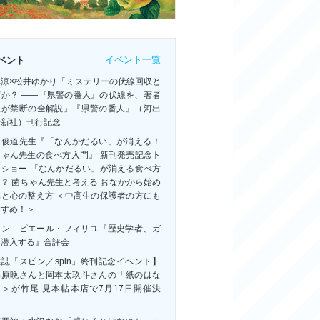
イベント一覧
ベント
祢涼×松井ゆかり「ミステリーの伏線回収と
何か？ ――『県警の番人』の伏線を、著者
人が禁断の全解説」『県警の番人』（河出
房新社）刊行記念
田俊道先生『「なんかだるい」が消える！
ちゃん先生の食べ方入門』 新刊発売記念ト
クショー 「なんかだるい」が消える食べ方
？ 菌ちゃん先生と考える おなかから始め
体と心の整え方 ＜中高生の保護者の方にも
すすめ！＞
ャン゠ピエール・フィリユ『歴史学者、ガ
に潜入する』合評会
誌「スピン／spin」終刊記念イベント】
小原晩さんと岡本太玖斗さんの「紙のはな
」＞が竹尾 見本帖本店で7月17日開催決
！