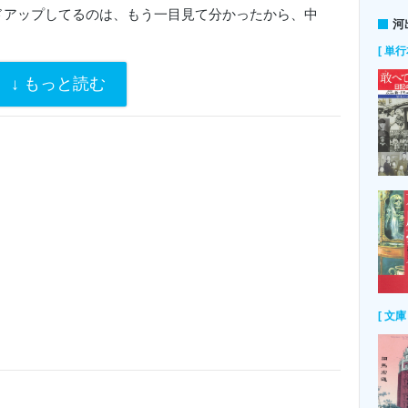
ドアップしてるのは、もう一目見て分かったから、中
河
[ 単行
へ進む楓の後ろに続くと、玄関ドアの前には〝ＷＥＬ
とが
リーンの玄関マットが、剣山のように鋭く
尖
った先
る前に使えと無言で促してくる威圧感がもう無理だ。
で靴の泥を落とす。
はさ
隙間に
挟
まっている。この構図、どっかで見た。
くて、ほんとさみしかったよ！ ようやく新しいおう
[ 文庫 
い感じね、感動しちゃった！」
うもありがと〜！ 電話では話してたけど、やっぱり
ったよ〜！」