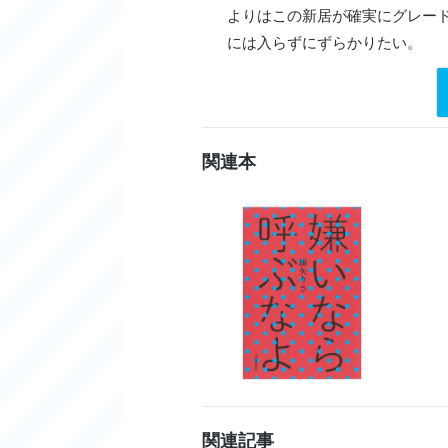
よりはこの新居が確実にグレー
には入らずにずらかりたい。
もんぴ
小さな
門扉
を自分で開けて前
ＣＯＭＥ〟と書かれたモスグ
を、無数に上に向けている。入
関連本
いや、意識しすぎか。Ｅの部分
「いらっしゃい」
宿敵ハムハムの笑顔がドアの
あ、『シャイニング』だ。
「ハムハム〜、コロナで会えな
ち見れてウレシイ！ すごく良
「今日は暑いなか来てくれてど
じか
直
に会えないのは私もさみしか
関連記事