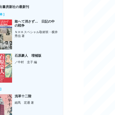
出書房新社の最新刊
本 ]
敢へて消さず… 日記の中
の戦争
ＮＨＫスペシャル取材班・横井
秀信 著
石原豪人 増補版
／中村 圭子 編
]
浅草十二階
細馬 宏通 著