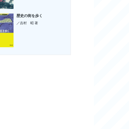
歴史の街を歩く
／吉村 昭 著