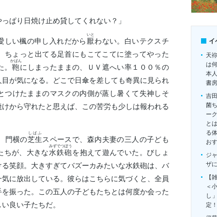
やっぱり日焼け止め貸してくれない？」
いと
愛しい楓の申し入れだから
厭
わない。白いテクスチ
イ
、ちょっと出てる足首にもこてこてに塗ってやった
天
かばん
は
た。
鞄
にしまったままの、ＵＶ遮へい率１００％の
本
人目が気になる。どこで日傘を差しても奇異に見られ
書
とつけたままのマスクの内側が蒸し暑くて失神しそ
吉
菌
焼けから守れたと思えば、この苦労も少しは報われる
ー
とは
る
しばふ
、門横の
芝生
スペースで、森内夫妻の三人の子ども
お
みずでつぽう
たちが、大きな
水鉄砲
を抱えて遊んでいた。びしょ
ジ
ザ
ける笑顔。大きすぎてバズーカみたいな水鉄砲は、バ
【雑
一気に放出している。彼らはこちらに気づくと、全員
＜
手を振った。この五人の子どもたちとは何度か会った
し
しい良い子たちだ。
定