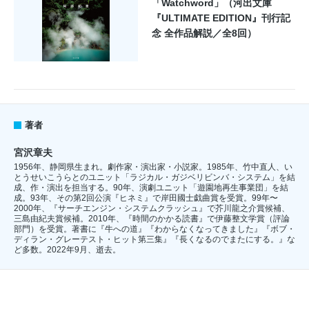
「Watchword」（河出文庫
『ULTIMATE EDITION』刊行記
念 全作品解説／全8回）
著者
宮沢章夫
1956年、静岡県生まれ。劇作家・演出家・小説家。1985年、竹中直人、い
とうせいこうらとのユニット「ラジカル・ガジベリビンバ・システム」を結
成、作・演出を担当する。90年、演劇ユニット「遊園地再生事業団」を結
成。93年、その第2回公演『ヒネミ』で岸田國士戯曲賞を受賞。99年〜
2000年、『サーチエンジン・システムクラッシュ』で芥川龍之介賞候補、
三島由紀夫賞候補。2010年、『時間のかかる読書』で伊藤整文学賞（評論
部門）を受賞。著書に『牛への道』『わからなくなってきました』『ボブ・
ディラン・グレーテスト・ヒット第三集』『長くなるのでまたにする。』な
ど多数。2022年9月、逝去。