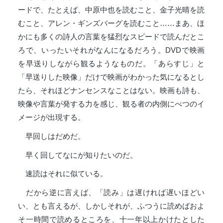
ードで、たとえば、中原中也を読むこと、金子光晴を読
むこと、アレン・ギンズバーグを読むこと……まあ、ほ
かにも多くの詩人の言葉を猛烈なスピードで読んだとこ
ろで、いったいそれがなんになるだろう。
DVD
で映画
を早送りしながら観るようなものだ。「あらすじ」と
「早送りした映像」だけで映画がわかった気になるとし
たら、それほどナンセンスなことはない。映画も詩も、
映像や言葉が発する力を感じ、観る者の内側にべつのイ
メージが出現する。
早回しはだめだ。
早く回してなにが知りたいのだ。
速読はそれに似ている。
だから逆に言えば、「読み」は遅ければ遅いほどい
い、とも言えるが、しかしそれが、ふつうに読めばおよ
そ一時間で読めるところを、十一年以上かけたとした