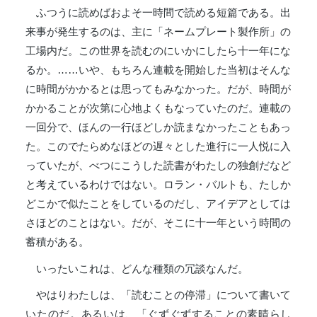
ふつうに読めばおよそ一時間で読める短篇である。出
来事が発生するのは、主に「ネームプレート製作所」の
工場内だ。この世界を読むのにいかにしたら十一年にな
るか。……いや、もちろん連載を開始した当初はそんな
に時間がかかるとは思ってもみなかった。だが、時間が
かかることが次第に心地よくもなっていたのだ。連載の
一回分で、ほんの一行ほどしか読まなかったこともあっ
た。このでたらめなほどの遅々とした進行に一人悦に入
っていたが、べつにこうした読書がわたしの独創だなど
と考えているわけではない。ロラン・バルトも、たしか
どこかで似たことをしているのだし、アイデアとしては
さほどのことはない。だが、そこに十一年という時間の
蓄積がある。
いったいこれは、どんな種類の冗談なんだ。
やはりわたしは、「読むことの停滞」について書いて
いたのだ。あるいは、「ぐずぐずすることの素晴らし