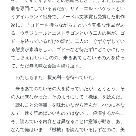
そ、「ぐずぐずすることの素晴らしさ」だ。わたしは演
劇を専門にしている者だが、サミュエル・ベケットとい
うアイルランド出身で、ノーベル文学賞も受賞した劇作
家に、『ゴドーを待ちながら』という有名な作品があ
る。ウラジミールとエストラゴンという二人の男が、ゴ
ドーを待っているだけの話だ。二人の、ぐずぐずしてい
る態度が素晴らしい。ゴドーなど待たずにどこかに行っ
てしまえばいいものの、来るあてもないその人を待っ
て、ただ無意味な会話を繰り返す。
わたしもまた、横光利一を待っていた。
来るあてのないその人を待っていたが、とうとう、そ
の人は来なかった。そのようにして『機械』を読んだ。
「読むことの停滞」を味わいながら読んだ。べつに本な
んて、速く読めばいいものではないし、停滞するからこ
そ、読んでいる内容とは異なることに意識が動き、あ、
なんで俺はいま、『機械』を読んでいるはずなのに、美