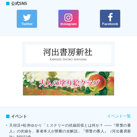
公式SNS
Twitter
Instagram
Facebook
イベント一覧
イベント
天祢涼×松井ゆかり「ミステリーの伏線回収とは何か？ ――『県警の番
人』の伏線を、著者本人が禁断の全解説」『県警の番人』（河出書房新
社）刊行記念