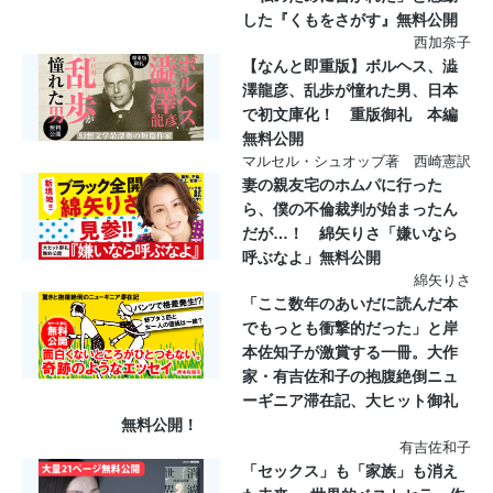
した『くもをさがす』無料公開
西加奈子
【なんと即重版】ボルヘス、澁
澤龍彦、乱歩が憧れた男、日本
で初文庫化！ 重版御礼 本編
無料公開
マルセル・シュオッブ著 西崎憲訳
妻の親友宅のホムパに行った
ら、僕の不倫裁判が始まったん
だが…！ 綿矢りさ「嫌いなら
呼ぶなよ」無料公開
綿矢りさ
「ここ数年のあいだに読んだ本
でもっとも衝撃的だった」と岸
本佐知子が激賞する一冊。大作
家・有吉佐和子の抱腹絶倒ニュ
ーギニア滞在記、大ヒット御礼
無料公開！
有吉佐和子
「セックス」も「家族」も消え