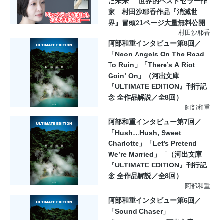
た未来──世界的ベストセラー作
家 村田沙耶香作品『消滅世
界』冒頭21ページ大量無料公開
村田沙耶香
阿部和重インタビュー第8回／
「Neon Angels On The Road
To Ruin」「There’s A Riot
Goin’ On」（河出文庫
『ULTIMATE EDITION』刊行記
念 全作品解説／全8回）
阿部和重
阿部和重インタビュー第7回／
「Hush…Hush, Sweet
Charlotte」「Let’s Pretend
We’re Married」「（河出文庫
『ULTIMATE EDITION』刊行記
念 全作品解説／全8回）
阿部和重
阿部和重インタビュー第6回／
「Sound Chaser」