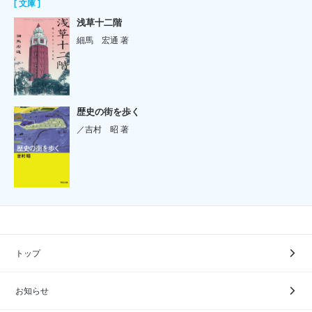
[ 文庫 ]
浅草十二階
細馬 宏通 著
歴史の街を歩く
／吉村 昭 著
トップ
お知らせ