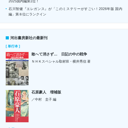
2025国内編第1位！
石川智健『エレガンス』が「このミステリーがすごい！2026年版 国内
編」第８位にランクイン
河出書房新社の最新刊
[ 単行本 ]
敢へて消さず… 日記の中の戦争
ＮＨＫスペシャル取材班・横井秀信 著
石原豪人 増補版
／中村 圭子 編