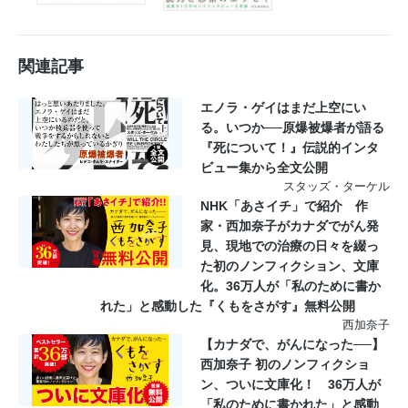
関連記事
エノラ・ゲイはまだ上空にい
る。いつか──原爆被爆者が語る
『死について！』伝説的インタ
ビュー集から全文公開
スタッズ・ターケル
NHK「あさイチ」で紹介 作
家・西加奈子がカナダでがん発
見、現地での治療の日々を綴っ
た初のノンフィクション、文庫
化。36万人が「私のために書か
れた」と感動した『くもをさがす』無料公開
西加奈子
【カナダで、がんになった──】
西加奈子 初のノンフィクショ
ン、ついに文庫化！ 36万人が
「私のために書かれた」と感動