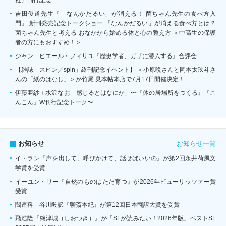
吉田俊道先生『「なんかだるい」が消える！ 菌ちゃん先生の食べ方入
門』 新刊発売記念トークショー 「なんかだるい」が消える食べ方とは？
菌ちゃん先生と考える おなかから始める体と心の整え方 ＜中高生の保護
者の方にもおすすめ！＞
ジャン゠ピエール・フィリユ『歴史学者、ガザに潜入する』合評会
【雑誌「スピン／spin」終刊記念イベント】 ＜小原晩さんと岡本太玖斗さ
んの「紙のはなし」＞が竹尾 見本帖本店で7月17日開催決定！
伊藤亜紗＋水沢なお「感じるとはなにか」〜『体の居場所をつくる』『こ
んこん』W刊行記念トーク〜
お知らせ一覧
お知らせ
イ・ラン『声を出して、呼びかけて、話せばいいの』が第2回永井荷風文
学賞を受賞
イーユン・リー『自然のものはただ育つ』が2026年ピューリッツァー賞
受賞
閻連科 谷川毅訳『聊斎本紀』が第12回日本翻訳大賞を受賞
飛浩隆『鹽津城（しおつき）』が「SFが読みたい！2026年版」ベストSF