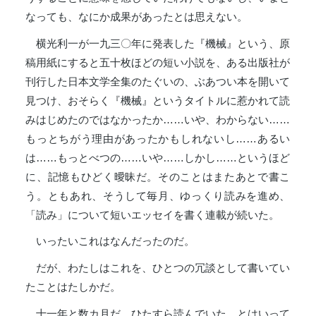
なっても、なにか成果があったとは思えない。
横光利一が一九三〇年に発表した『機械』という、原
稿用紙にすると五十枚ほどの短い小説を、ある出版社が
刊行した日本文学全集のたぐいの、ぶあつい本を開いて
見つけ、おそらく『機械』というタイトルに惹かれて読
みはじめたのではなかったか……いや、わからない……
もっとちがう理由があったかもしれないし……あるい
は……もっとべつの……いや……しかし……というほど
に、記憶もひどく曖昧だ。そのことはまたあとで書こ
う。ともあれ、そうして毎月、ゆっくり読みを進め、
「読み」について短いエッセイを書く連載が続いた。
いったいこれはなんだったのだ。
だが、わたしはこれを、ひとつの冗談として書いてい
たことはたしかだ。
十一年と数カ月だ。ひたすら読んでいた。とはいって