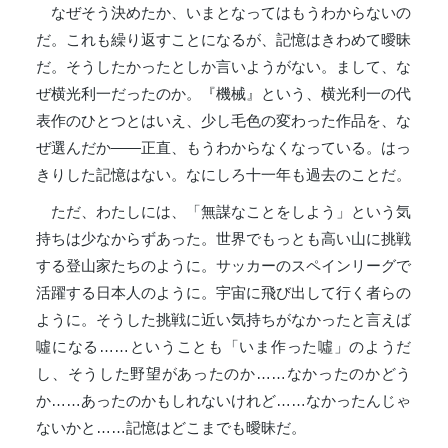
なぜそう決めたか、いまとなってはもうわからないの
だ。これも繰り返すことになるが、記憶はきわめて曖昧
だ。そうしたかったとしか言いようがない。まして、な
ぜ横光利一だったのか。『機械』という、横光利一の代
表作のひとつとはいえ、少し毛色の変わった作品を、な
ぜ選んだか——正直、もうわからなくなっている。はっ
きりした記憶はない。なにしろ十一年も過去のことだ。
ただ、わたしには、「無謀なことをしよう」という気
持ちは少なからずあった。世界でもっとも高い山に挑戦
する登山家たちのように。サッカーのスペインリーグで
活躍する日本人のように。宇宙に飛び出して行く者らの
ように。そうした挑戦に近い気持ちがなかったと言えば
噓になる……ということも「いま作った噓」のようだ
し、そうした野望があったのか……なかったのかどう
か……あったのかもしれないけれど……なかったんじゃ
ないかと……記憶はどこまでも曖昧だ。