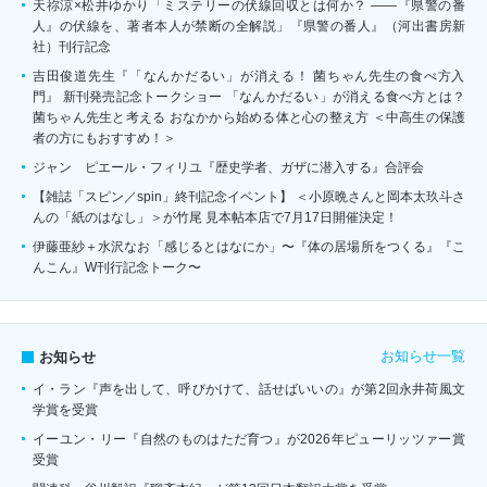
天祢涼×松井ゆかり「ミステリーの伏線回収とは何か？ ――『県警の番
人』の伏線を、著者本人が禁断の全解説」『県警の番人』（河出書房新
社）刊行記念
吉田俊道先生『「なんかだるい」が消える！ 菌ちゃん先生の食べ方入
門』 新刊発売記念トークショー 「なんかだるい」が消える食べ方とは？
菌ちゃん先生と考える おなかから始める体と心の整え方 ＜中高生の保護
者の方にもおすすめ！＞
ジャン゠ピエール・フィリユ『歴史学者、ガザに潜入する』合評会
【雑誌「スピン／spin」終刊記念イベント】 ＜小原晩さんと岡本太玖斗さ
んの「紙のはなし」＞が竹尾 見本帖本店で7月17日開催決定！
伊藤亜紗＋水沢なお「感じるとはなにか」〜『体の居場所をつくる』『こ
んこん』W刊行記念トーク〜
お知らせ一覧
お知らせ
イ・ラン『声を出して、呼びかけて、話せばいいの』が第2回永井荷風文
学賞を受賞
イーユン・リー『自然のものはただ育つ』が2026年ピューリッツァー賞
受賞