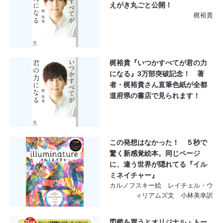
えがき丸ごと公開！
梶裕貴
梶裕貴『いつかすべてが君の力
になる』3万部突破記念！ 著
者・梶裕貴さん直筆色紙が全都
道府県の書店で見られます！
この発想はなかった！ ５秒で
驚く新感覚絵本。同じページ
に、違う世界が隠れてる『イル
ミネイチャー』
カルノフスキー絵 レイチェル・ウ
ィリアムズ文 小林美幸訳
図鑑を買うとオリジナル・トー