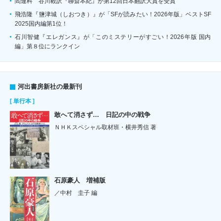
閻連科 谷川毅訳『聊斎本紀』が第12回日本翻訳大賞を受賞
飛浩隆『鹽津城（しおつき）』が「SFが読みたい！2026年版」ベストSF
2025国内編第1位！
石川智健『エレガンス』が「このミステリーがすごい！2026年版 国内
編」第８位にランクイン
河出書房新社の最新刊
[ 単行本 ]
敢へて消さず… 日記の中の戦争
ＮＨＫスペシャル取材班・横井秀信 著
石原豪人 増補版
／中村 圭子 編