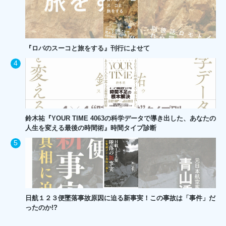
『ロバのスーコと旅をする』刊行によせて
鈴木祐『YOUR TIME 4063の科学データで導き出した、あなたの
人生を変える最後の時間術』時間タイプ診断
日航１２３便墜落事故原因に迫る新事実！この事故は「事件」だ
ったのか!?