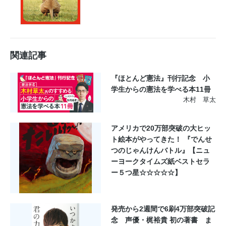
関連記事
『ほとんど憲法』刊行記念 小
学生からの憲法を学べる本11冊
木村 草太
アメリカで20万部突破の大ヒッ
ト絵本がやってきた！ 『でんせ
つのじゃんけんバトル』【ニュ
ーヨークタイムズ紙ベストセラ
ー５つ星☆☆☆☆☆】
発売から2週間で6刷4万部突破記
念 声優・梶裕貴 初の著書 ま