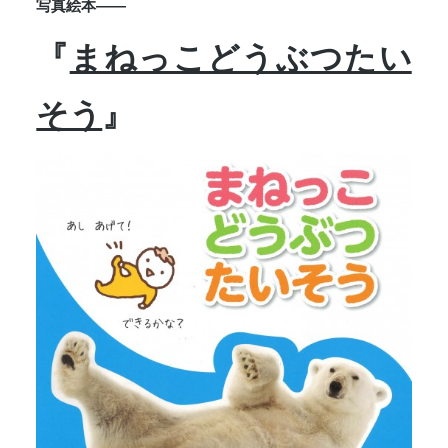
写真絵本――
『
まねっこどうぶつたい
そう
』