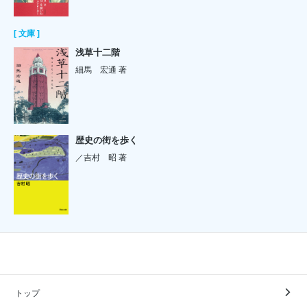
[ 文庫 ]
浅草十二階
細馬 宏通 著
歴史の街を歩く
／吉村 昭 著
トップ