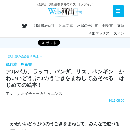
出版社 河出書房新社のオウンドメディア
河出書房新社
河出文庫
河出の実用書
翻訳書
文藝
河出ブックス
スピン
試し読み&編集担当より
単行本 - 児童書
アルパカ、ラッコ、パンダ、リス、ペンギン…か
わいいどうぶつのうごきをまねしてあそべる、は
じめての絵本！
アマナ／ネイチャー＆サイエンス
2017.08.08
かわいいどうぶつのうごきをまねして、みんなで遊べる