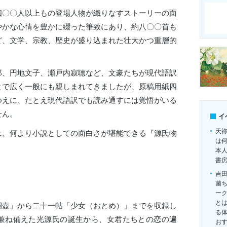
四〇〇人以上もの登場人物が織りなすストーリーの面
やかな心情を豊かに綴った筆致にあり、約八〇〇首も
ど、文学、宗教、歴史が盛り込まれた壮大かつ重層的
郎、円地文子、瀬戸内寂聴など、文豪たちが現代語訳
とで広く一般にも親しまれてきましたが、原稿用紙四
ゆえに、たとえ現代語訳でも読み通すには覚悟がいる
せん。
イ
天
は、何より小説としての面白さが堪能できる『源氏物
は
本
書
吉
菌
ー
とは
桐壺」から二十一帖「少女（おとめ）」までを収録し
る
兼ね備えた光源氏の誕生から、女君たちとの恋の遍
お