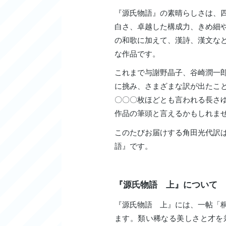
『源氏物語』の素晴らしさは、
白さ、卓越した構成力、きめ細
の和歌に加えて、漢詩、漢文な
な作品です。
これまで与謝野晶子、谷崎潤一
に挑み、さまざまな訳が出たこ
〇〇〇枚ほどとも言われる長さ
作品の筆頭と言えるかもしれま
このたびお届けする角田光代訳
語』です。
『源氏物語 上』について
『源氏物語 上』には、一帖「
ます。類い稀なる美しさと才を