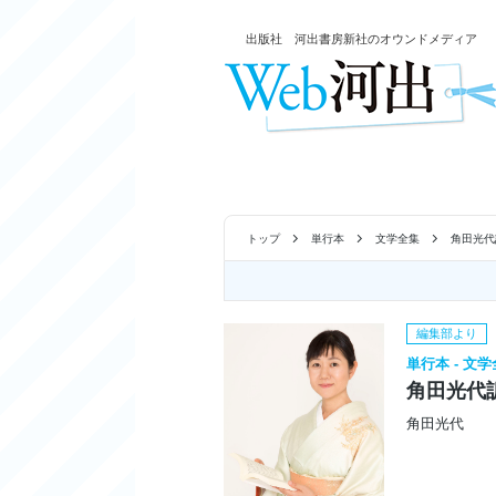
出版社 河出書房新社のオウンドメディア
トップ
単行本
文学全集
角田光代
編集部より
単行本 - 文
角田光代
角田光代