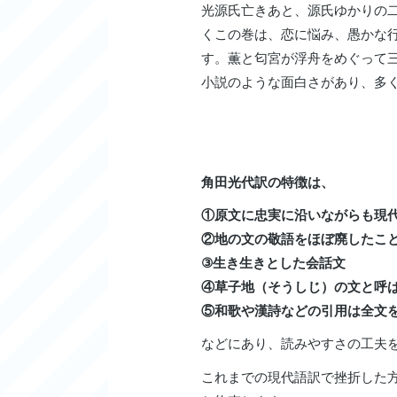
光源氏亡きあと、源氏ゆかりの
くこの巻は、恋に悩み、愚かな
す。薫と匂宮が浮舟をめぐって
小説のような面白さがあり、多
角田光代訳の特徴は、
①原文に忠実に沿いながらも現
②地の文の敬語をほぼ廃したこ
③生き生きとした会話文
④草子地（そうしじ）の文と呼
⑤和歌や漢詩などの引用は全文
などにあり、読みやすさの工夫
これまでの現代語訳で挫折した