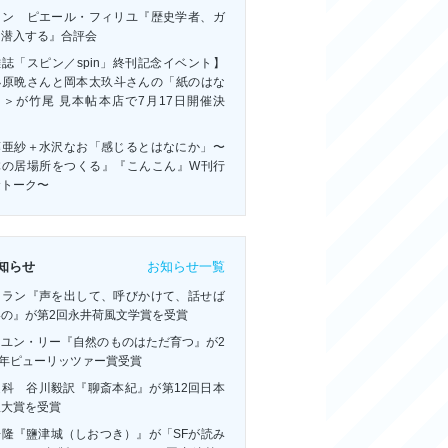
ャン゠ピエール・フィリユ『歴史学者、ガ
に潜入する』合評会
誌「スピン／spin」終刊記念イベント】
小原晩さんと岡本太玖斗さんの「紙のはな
」＞が竹尾 見本帖本店で7月17日開催決
！
藤亜紗＋水沢なお「感じるとはなにか」〜
体の居場所をつくる』『こんこん』W刊行
念トーク〜
お知らせ一覧
知らせ
・ラン『声を出して、呼びかけて、話せば
いの』が第2回永井荷風文学賞を受賞
ーユン・リー『自然のものはただ育つ』が2
6年ピューリッツァー賞受賞
連科 谷川毅訳『聊斎本紀』が第12回日本
訳大賞を受賞
浩隆『鹽津城（しおつき）』が「SFが読み