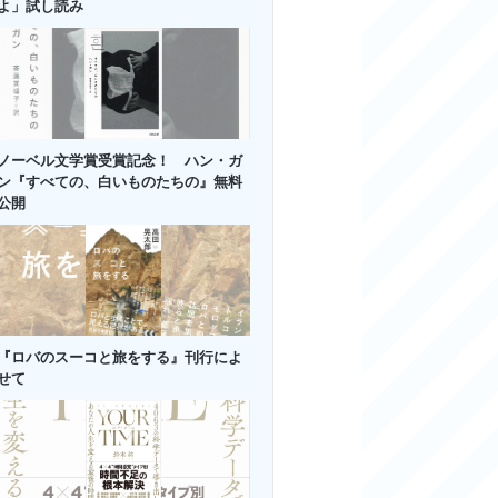
よ」試し読み
ノーベル文学賞受賞記念！ ハン・ガ
ン『すべての、白いものたちの』無料
公開
『ロバのスーコと旅をする』刊行によ
せて