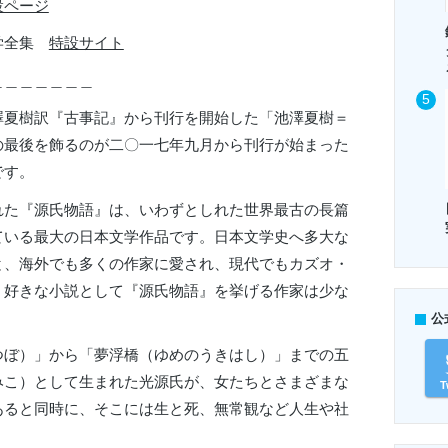
設ページ
文学全集
特設サイト
＿＿＿＿＿＿＿
澤夏樹訳『古事記』から刊行を開始した「池澤夏樹＝
の最後を飾るのが二〇一七年九月から刊行が始まった
です。
れた『源氏物語』は、いわずとしれた世界最古の長篇
ている最大の日本文学作品です。日本文学史へ多大な
と、海外でも多くの作家に愛され、現代でもカズオ・
、好きな小説として『源氏物語』を挙げる作家は少な
公
つぼ）」から「夢浮橋（ゆめのうきはし）」までの五
みこ）として生まれた光源氏が、女たちとさまざまな
T
あると同時に、そこには生と死、無常観など人生や社