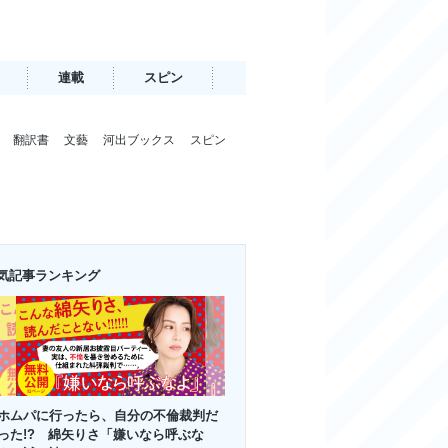
連載
スピン
翻訳書
文藝
河出ブックス
スピン
気記事ランキング
ホムパに行ったら、自分の不倫裁判だ
った!? 綿矢りさ「嫌いなら呼ぶな