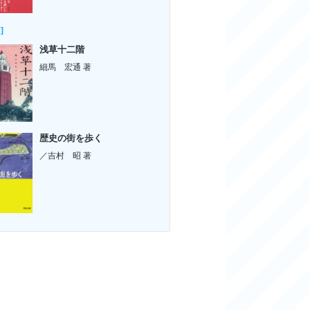
]
浅草十二階
細馬 宏通 著
歴史の街を歩く
／吉村 昭 著