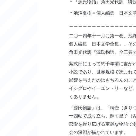
＊『源氏物語』角田光代訳
特
＊池澤夏樹＝個人編集 日本
＿＿＿＿＿＿＿＿＿＿＿＿＿＿
二〇一四年十一月に第一巻、池
個人編集 日本文学全集」。そ
角田光代訳『源氏物語』全三巻
紫式部によって約千年前に書か
小説であり、世界規模で読まれ
影響を与えたのはもちろんのこ
イシグロやイーユン・リーなど
くありません。
『源氏物語』は、「桐壺（きり
十四帖で成り立ち、輝く皇子（
恋愛を繰り広げる華麗な物語で
会の深淵が描かれています。