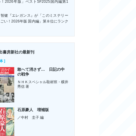
！2026年版」ベストSF2025国内編第1
！
川智健『エレガンス』が「このミステリー
ごい！2026年版 国内編」第８位にランク
ン
出書房新社の最新刊
本 ]
敢へて消さず… 日記の中
の戦争
ＮＨＫスペシャル取材班・横井
秀信 著
石原豪人 増補版
／中村 圭子 編