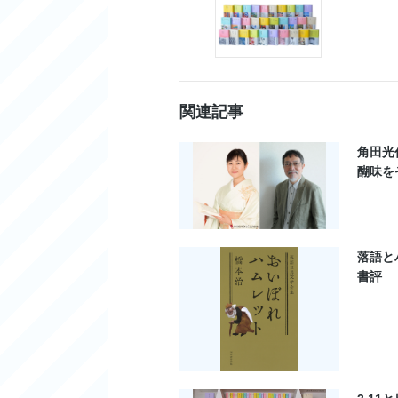
関連記事
角田光
醐味を
落語と
書評