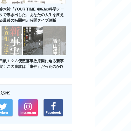
鈴木祐『YOUR TIME 4063の科学デー
タで導き出した、あなたの人生を変え
る最後の時間術』時間タイプ診断
日航１２３便墜落事故原因に迫る新事
実！この事故は「事件」だったのか!?
式SNS
witter
Instagram
Facebook