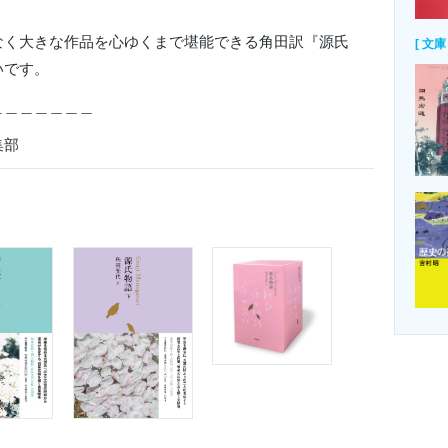
なく大きな作品を心ゆくまで堪能できる角田訳『源氏
[ 文庫 
いです。
＿＿＿＿＿＿＿
集部