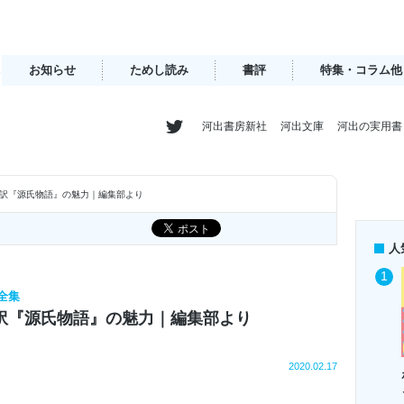
お知らせ
ためし読み
書評
特集・コラム他
河出書房新社
河出文庫
河出の実用書
訳『源氏物語』の魅力｜編集部より
人
学全集
訳『源氏物語』の魅力｜編集部より
2020.02.17