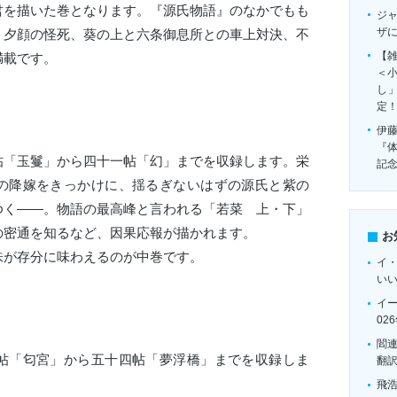
君を描いた巻となります。『源氏物語』のなかでもも
ジ
ザ
、夕顔の怪死、葵の上と六条御息所との車上対決、不
【雑
満載です。
＜
し
定
伊
『
帖「玉鬘」から四十一帖「幻」までを収録します。栄
記
の降嫁をきっかけに、揺るぎないはずの源氏と紫の
ゆく――。物語の最高峰と言われる「若菜 上・下」
の密通を知るなど、因果応報が描かれます。
お
味が存分に味わえるのが中巻です。
イ
い
イ
02
閻
帖「匂宮」から五十四帖「夢浮橋」までを収録しま
翻
飛