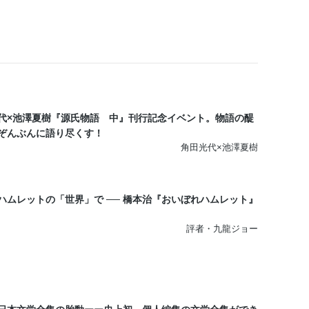
代×池澤夏樹『源氏物語 中』刊行記念イベント。物語の醍
ぞんぶんに語り尽くす！
角田光代×池澤夏樹
ハムレットの「世界」で ── 橋本治『おいぼれハムレット』
評者・九龍ジョー