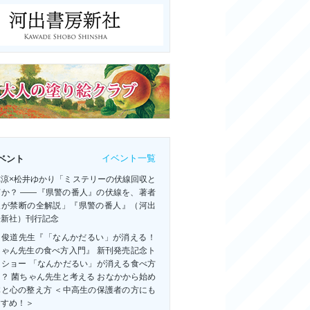
イベント一覧
ベント
祢涼×松井ゆかり「ミステリーの伏線回収と
何か？ ――『県警の番人』の伏線を、著者
人が禁断の全解説」『県警の番人』（河出
房新社）刊行記念
田俊道先生『「なんかだるい」が消える！
ちゃん先生の食べ方入門』 新刊発売記念ト
クショー 「なんかだるい」が消える食べ方
？ 菌ちゃん先生と考える おなかから始め
体と心の整え方 ＜中高生の保護者の方にも
すすめ！＞