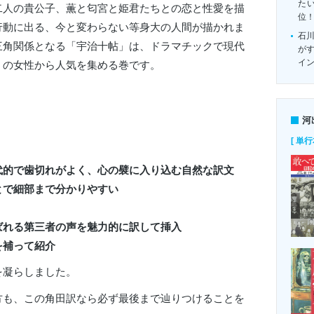
たい
二人の貴公子、薫と匂宮と姫君たちとの恋と性愛を描
位
行動に出る、今と変わらない等身大の人間が描かれま
石
三角関係となる「宇治十帖」は、ドラマチックで現代
がす
イ
くの女性から人気を集める巻です。
河
[ 単行
代的で歯切れがよく、心の襞に入り込む自然な訳文
とで細部まで分かりやすい
ばれる第三者の声を魅力的に訳して挿入
を補って紹介
を凝らしました。
方も、この角田訳なら必ず最後まで辿りつけることを