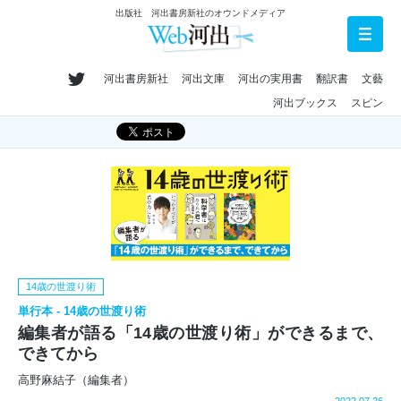
出版社 河出書房新社のオウンドメディア
河出書房新社
河出文庫
河出の実用書
翻訳書
文藝
河出ブックス
スピン
14歳の世渡り術
単行本 - 14歳の世渡り術
編集者が語る「14歳の世渡り術」ができるまで、
できてから
高野麻結子（編集者）
2022.07.26