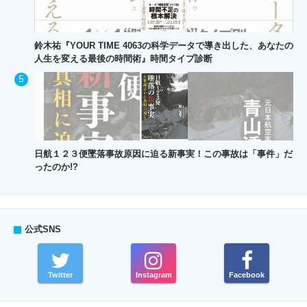
鈴木祐『YOUR TIME 4063の科学データで導き出した、あなたの
人生を変える最後の時間術』時間タイプ診断
日航１２３便墜落事故原因に迫る新事実！この事故は「事件」だ
ったのか!?
公式SNS
Twitter
Instagram
Facebook