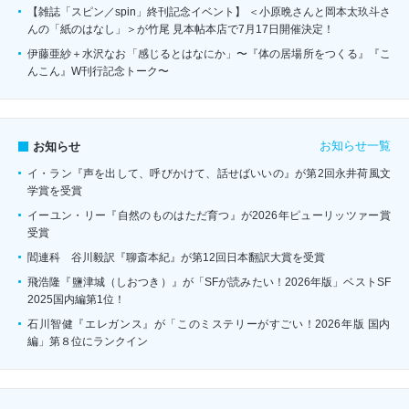
【雑誌「スピン／spin」終刊記念イベント】 ＜小原晩さんと岡本太玖斗さ
んの「紙のはなし」＞が竹尾 見本帖本店で7月17日開催決定！
伊藤亜紗＋水沢なお「感じるとはなにか」〜『体の居場所をつくる』『こ
んこん』W刊行記念トーク〜
お知らせ一覧
お知らせ
イ・ラン『声を出して、呼びかけて、話せばいいの』が第2回永井荷風文
学賞を受賞
イーユン・リー『自然のものはただ育つ』が2026年ピューリッツァー賞
受賞
閻連科 谷川毅訳『聊斎本紀』が第12回日本翻訳大賞を受賞
飛浩隆『鹽津城（しおつき）』が「SFが読みたい！2026年版」ベストSF
2025国内編第1位！
石川智健『エレガンス』が「このミステリーがすごい！2026年版 国内
編」第８位にランクイン