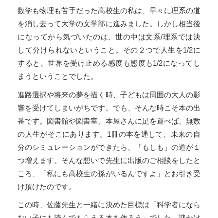
数学も物理も苦手だった高校生の私は、早々に理系の道
を消し去って大学の文学部に進みました。しかし相当後
になってから気づいたのは、世の中は文系/理系では決
して分けられないということ。その２つで人生を1/2に
すると、世界を受け止める感度も態度も1/2になってし
まうということでした。
進路選択や将来の夢を描く時、子どもは周囲の大人の影
響を受けてしまいがちです。でも、そんな時こそ本の出
番です。図書館や図書室、本屋さんに足を運べば、無数
の人生がそこにあります。1冊の本を通して、未来の自
分のシミュレーションができたら、「もしも」の道が１
つ増えます。そんな想いで先生に出版のご相談をしたと
ころ、「私にも高校生の孫がいるんですよ」とお引き受
け頂けたのです。
この時、佐藤先生と一緒に決めた目標は「科学者になら
ない子にも読んでもらえる本を作ろう」でした。謎かけ