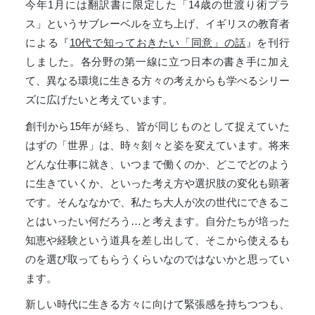
今年1月には翻訳書に限定した「14歳の世渡り術プラ
ス」というサブレーベルを立ち上げ、イギリスの教育者
による『
10代で知っておきたい「同意」の話
』を刊行
しました。各分野の第一線に立つ日本の書き手に加え
て、異なる環境に生きる方々の考えからも学べるシリー
ズに広げたいと考えています。
創刊から15年が経ち、皆が同じものとして捉えていた
はずの「世界」は、時々刻々と姿を変えています。将来
どんな仕事に就き、いつまで働くのか、どこでどのよう
に生きていくか、といった考え方や選択肢の変化も顕著
です。そんななかで、私たち大人が次の世代にできるこ
とはいったい何だろう…と考えます。自分たちが培った
知恵や経験という道具を差し出して、そこから使えるも
のを選び取ってもらうくらいなのではないかと思ってい
ます。
新しい時代に生きる方々に向けて緊張感を持ちつつも、