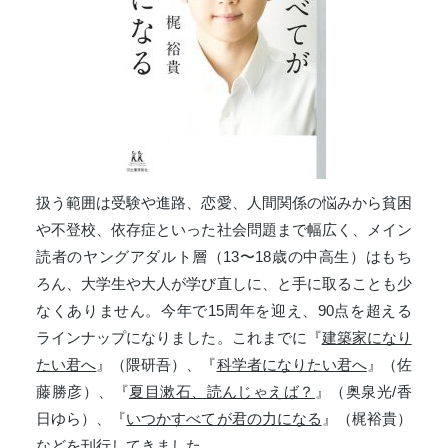
扱う範囲は受験や進路、恋愛、人間関係の悩みから貧困
や不登校、依存症といった社会問題まで幅広く、メイン
読者のヤングアダルト層（13〜18歳の中高生）はもち
ろん、大学生や大人が学び直しに、と手に取ることも少
なくありません。今年で15周年を迎え、90点を超える
ラインナップになりました。これまでに『
建築家になり
たい君へ
』（隈研吾）、『
科学者になりたい君へ
』（佐
藤勝彦）、『
夏目漱石、読んじゃえば？
』（奥泉光/香
日ゆら）、『
いつかすべてが君の力になる
』（梶裕貴）
などを刊行してきました。