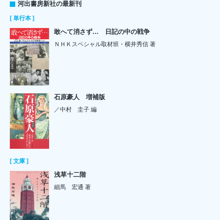
河出書房新社の最新刊
[ 単行本 ]
敢へて消さず… 日記の中の戦争
ＮＨＫスペシャル取材班・横井秀信 著
石原豪人 増補版
／中村 圭子 編
[ 文庫 ]
浅草十二階
細馬 宏通 著