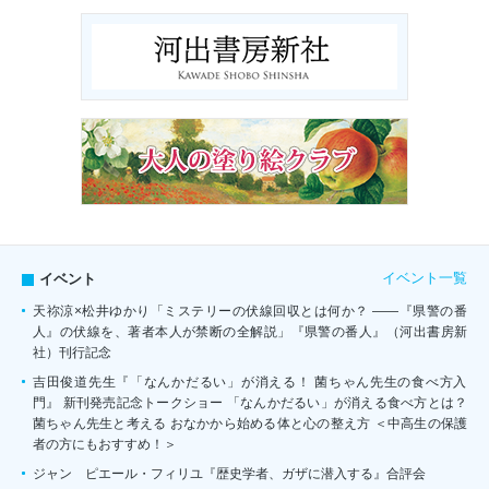
イベント一覧
イベント
天祢涼×松井ゆかり「ミステリーの伏線回収とは何か？ ――『県警の番
人』の伏線を、著者本人が禁断の全解説」『県警の番人』（河出書房新
社）刊行記念
吉田俊道先生『「なんかだるい」が消える！ 菌ちゃん先生の食べ方入
門』 新刊発売記念トークショー 「なんかだるい」が消える食べ方とは？
菌ちゃん先生と考える おなかから始める体と心の整え方 ＜中高生の保護
者の方にもおすすめ！＞
ジャン゠ピエール・フィリユ『歴史学者、ガザに潜入する』合評会