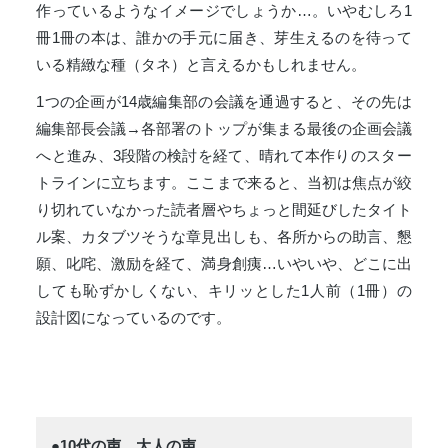
作っているようなイメージでしょうか…。いやむしろ1
冊1冊の本は、誰かの手元に届き、芽生えるのを待って
いる精緻な種（タネ）と言えるかもしれません。
1つの企画が14歳編集部の会議を通過すると、その先は
編集部長会議→各部署のトップが集まる最後の企画会議
へと進み、3段階の検討を経て、晴れて本作りのスター
トラインに立ちます。ここまで来ると、当初は焦点が絞
り切れていなかった読者層やちょっと間延びしたタイト
ル案、カタブツそうな章見出しも、各所からの助言、懇
願、叱咤、激励を経て、満身創痍…いやいや、どこに出
しても恥ずかしくない、キリッとした1人前（1冊）の
設計図になっているのです。
●10代の声、大人の声