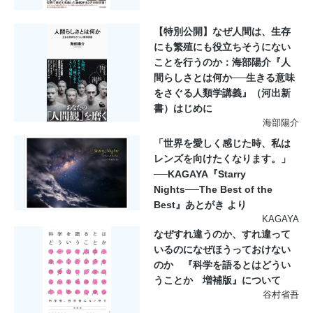
【特別公開】なぜ人間は、生存
にも繁殖にも役立ちそうにない
ことを行うのか：海部陽介『人
間らしさとは何か──生きる意味
をさぐる人類学講義』（河出新
書）はじめに
海部陽介
「世界を愛しく感じた時、私は
レンズを向けたくなります。」
──KAGAYA『Starry
Nights──The Best of the
Best』あとがき より
KAGAYA
なぜすれ違うのか、すれ違って
いるのになぜほうっておけない
のか 『科学を語るとはどうい
うことか 増補版』について
谷村省吾