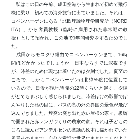
私はこの日の午前、成田空港から生まれて初めて飛行
機に乗り、初めての海外旅行に出ていました。それは、
コペンハーゲンにある「北欧理論物理学研究所（NORD
ITA）」から客員教授（臨時に雇用された非常勤の教
授）として招かれ、この地で1年間研究をするためでし
た。
成田からモスクワ経由でコペンハーゲンまで、16時
間ほどかかったでしょうか。日本ならすでに深夜です
が、時差のために現地に着いたのは夕刻でした。夏至の
ころで、しかもコペンハーゲンは北緯55度に位置して
いるので、日没が現地時間の22時くらいと遅く、夕陽
がとてもまぶしく感じられました。時差ぼけの影響でぼ
んやりした私の目に、バスの窓の外の異国の景色が飛び
込んできました。煙突の突き出た赤い屋根の家々。板塀
で囲まれた赤レンガづくりの農家の家。それは子どもの
ころに読んだアンデルセンの童話の絵本に描かれていた
風景そのままで、自分が童話の世界にまぎれこんだよう