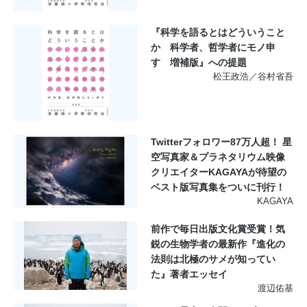
『科学を語るとはどういうこと
か 科学者、哲学者にモノ申
す 増補版』への提題
松王政浩／谷村省吾
Twitterフォロワー87万人超！ 星
空写真家＆プラネタリウム映像
クリエイターKAGAYAが待望の
ベスト版写真集をついに刊行！
KAGAYA
前作で毎日出版文化賞受賞！気
鋭の生物学者の最新作『進化の
法則は北極のサメが知ってい
た』著者エッセイ
渡辺佑基