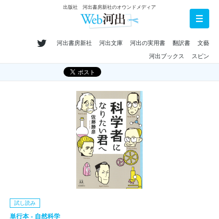
出版社 河出書房新社のオウンドメディア
河出書房新社
河出文庫
河出の実用書
翻訳書
文藝
河出ブックス
スピン
試し読み
単行本 - 自然科学