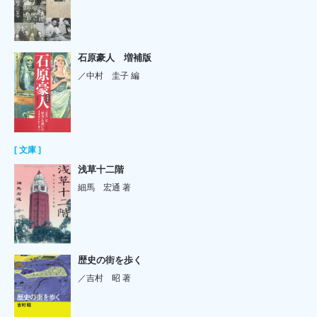
石原豪人 増補版
／中村 圭子 編
[ 文庫 ]
浅草十二階
細馬 宏通 著
歴史の街を歩く
／吉村 昭 著