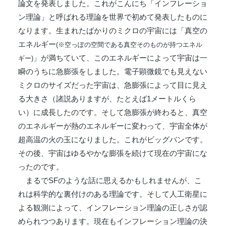
論文を発表しました。これがこんにち「インフレーショ
ン理論」と呼ばれる理論を世界で初めて発表したものに
なります。生まれたばかりのミクロの宇宙には「真空の
エネルギー
(※空っぽの空間である真空そのものが持つエネル
」が満ちていて、このエネルギーによって宇宙は一
ギー)
瞬のうちに急膨張をしました。電子顕微鏡でも見えない
ミクロのサイズだった宇宙は、急膨張によって目に見え
る大きさ（諸説ありますが、たとえば1メートルくら
い）に成長したのです。そして急膨張が終わると、真空
のエネルギーが熱のエネルギーに変わって、宇宙全体が
超高温の火の玉になりました。これがビッグバンです。
その後、宇宙はゆるやかな膨張を続けて現在の宇宙にな
ったのです。
まるでSFのような話に思えるかもしれませんが、こ
れは科学的な裏付けのある理論です。そして人工衛星に
よる観測によって、インフレーション理論の正しさが認
められつつあります。現在もインフレーション理論の決