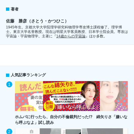
著者
佐藤 勝彦（さとう・かつひこ）
1945年生。京都大学大学院理学研究科物理学専攻博士課程修了。理学博
士。東京大学名誉教授。現在は明星大学客員教授、日本学士院会員。専攻は
宇宙論・宇宙物理学。主著に『
14歳からの宇宙論
』ほか多数。
人気記事ランキング
ホムパに行ったら、自分の不倫裁判だった!? 綿矢りさ「嫌いな
ら呼ぶなよ」試し読み