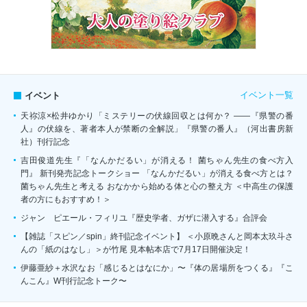
イベント一覧
イベント
天祢涼×松井ゆかり「ミステリーの伏線回収とは何か？ ――『県警の番
人』の伏線を、著者本人が禁断の全解説」『県警の番人』（河出書房新
社）刊行記念
吉田俊道先生『「なんかだるい」が消える！ 菌ちゃん先生の食べ方入
門』 新刊発売記念トークショー 「なんかだるい」が消える食べ方とは？
菌ちゃん先生と考える おなかから始める体と心の整え方 ＜中高生の保護
者の方にもおすすめ！＞
ジャン゠ピエール・フィリユ『歴史学者、ガザに潜入する』合評会
【雑誌「スピン／spin」終刊記念イベント】 ＜小原晩さんと岡本太玖斗さ
んの「紙のはなし」＞が竹尾 見本帖本店で7月17日開催決定！
伊藤亜紗＋水沢なお「感じるとはなにか」〜『体の居場所をつくる』『こ
んこん』W刊行記念トーク〜