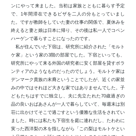
ンにやって来ました。当初は家族とともに暮らす予定
で、1年間滞在できるビザを二人の分もとっていまし
た。ですが教師をしていた妻の仕事の関係で、夏休みを
終えると妻と娘は日本に帰り、その後は私一人でコペン
ハーゲンで暮らすことになったのです。
私が住んでいた下宿は、研究所に紹介された「モルト
ケ家」という家の3階の部屋でした。下宿といっても、
研究所にやって来る外国の研究者に安く部屋を貸すボラ
ンティアのようなものだったのでしょう。モルトケ家は
デンマーク貴族の末裔ということでしたが、近くの家並
みの中ではそれほど大きな家ではありませんでした。子
どもたちはすでに独立し、夫に先立たれた70歳過ぎの
品の良いおばあさんが一人で暮らしていて、毎週末は別
荘に出かけてそこで過ごすという優雅な生活をされてい
ました。時には私たち下宿生を庭に連れだし、たわわに
実った西洋梨の木を指しながら「この梨はモルトケとい