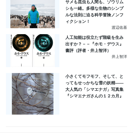
サメも昆虫も人間も、ゾウリム
シも一緒。多様な生物のシンプ
ルな法則に迫る科学冒険ノンフ
ィクション！
渡辺佑基
人工知能は役立たず階級を生み
出すか？－－『ホモ・デウス』
書評（評者・井上智洋）
井上智洋
小さくてモフモフ、そして、と
ってもせっかちな雪の妖精――
大人気の「シマエナガ」写真集
『シマエナガさんの１２カ月』