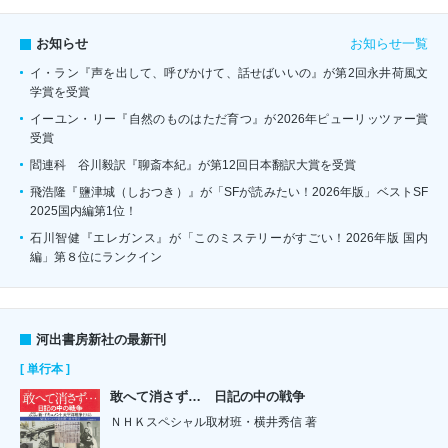
お知らせ一覧
お知らせ
イ・ラン『声を出して、呼びかけて、話せばいいの』が第2回永井荷風文
学賞を受賞
イーユン・リー『自然のものはただ育つ』が2026年ピューリッツァー賞
受賞
閻連科 谷川毅訳『聊斎本紀』が第12回日本翻訳大賞を受賞
飛浩隆『鹽津城（しおつき）』が「SFが読みたい！2026年版」ベストSF
2025国内編第1位！
石川智健『エレガンス』が「このミステリーがすごい！2026年版 国内
編」第８位にランクイン
河出書房新社の最新刊
[ 単行本 ]
敢へて消さず… 日記の中の戦争
ＮＨＫスペシャル取材班・横井秀信 著