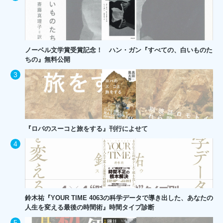
ノーベル文学賞受賞記念！ ハン・ガン『すべての、白いものた
ちの』無料公開
『ロバのスーコと旅をする』刊行によせて
鈴木祐『YOUR TIME 4063の科学データで導き出した、あなたの
人生を変える最後の時間術』時間タイプ診断