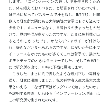
します。「コペンハーゲンの厳しい冬を生き抜くため
に、体を鍛えておくべきだ」と助言されていたのです。
研究所に戻ってバスルームで汗を流し、6時半頃、仲間
数人と研究所の隣にある大学病院の食堂にもぐり込んで
夕食です。メニューはなく、日替わりの決まったものだ
けで、豚肉料理が多かったのですが、たまに魚料理が出
るとうれしかったです。かならずジャガイモが付けら
れ、好きなだけ食べられるのですが、ゆがいた芋にホワ
イトソースをかけたものが多くてこれは苦手で、揚げた
ポテトチップのときはラッキーでした。そして夜9時半
には研究所を出て、10時に下宿に帰宅します。
こうした、まさに判で押したような規則正しい毎日を
送り、研究に没頭しました。私の科学者人生の最大の成
果といえる、「なぜ宇宙はビッグバンで始まったのか」
を説明する理論、いわゆる「インフレーション理論」は
この研究所で生まれたのです。