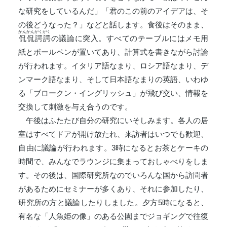
な研究をしているんだ」「君のこの前のアイデアは、そ
の後どうなった？」などと話します。食後はそのまま、
かんかんがくがく
侃侃諤諤
の議論に突入。すべてのテーブルにはメモ用
紙とボールペンが置いてあり、計算式を書きながら討論
が行われます。イタリア語なまり、ロシア語なまり、デ
ンマーク語なまり、そして日本語なまりの英語、いわゆ
る「ブロークン・イングリッシュ」が飛び交い、情報を
交換して刺激を与え合うのです。
午後はふたたび自分の研究にいそしみます。各人の居
室はすべてドアが開け放たれ、来訪者はいつでも歓迎、
自由に議論が行われます。3時になるとお茶とケーキの
時間で、みんなでラウンジに集まっておしゃべりをしま
す。その後は、国際研究所なのでいろんな国から訪問者
があるためにセミナーが多くあり、それに参加したり、
研究所の方と議論したりしました。夕方5時になると、
有名な「人魚姫の像」のある公園までジョギングで往復