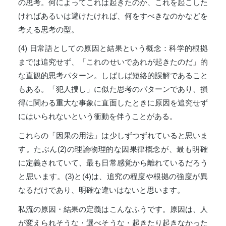
の思考。何によってこれは起きたのか、これを起こした
ければあるいは避けたければ、何をすべきなのかなどを
考える思考の型。
(4) 日常語としての原因と結果という概念：科学的根拠
までは追究せず、「これのせいであれが起きたのだ」的
な直観的思考パターン。しばしば短絡的誤解であること
もある。「犯人捜し」に似た思考のパターンであり、損
得に関わる重大な事象に直面したときに原因を追究せず
にはいられないという衝動を伴うことがある。
これらの「因果の用法」は少しずつずれていると思いま
す。たぶん(2)の理論物理的な因果律概念が、最も明確
に定義されていて、最も日常感覚から離れているだろう
と思います。(3)と(4)は、追究の程度や根拠の強度が異
なるだけであり、明確な違いはないと思います。
私流の原因・結果の定義はこんなふうです。原因は、人
が変えられそうな・選べそうな・起きたり起きなかった