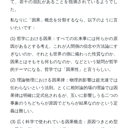
て、若干の混乱があることを指摘されているようでし
た。
私なりに「因果」概念を分類するなら、以下のように言
いたいです：
(1) 哲学における因果：すべての出来事には何らかの原
因があるとする考え。これが人間側の信念や方法論にす
ぎないのか、それとも世界の側に備わった性質なのか、
因果とはそもそも何ものなのか、などという疑問が哲学
的テーマになる。哲学では「因果性」と言うらしい。
(2) 理論物理における因果律：物理的影響は超光速では
伝わらないという法則。とくに相対論的場の理論では因
果律は明確に定式化されるが、互いに影響しうる二つの
事象のうちどちらが原因でどちらが結果なのかという定
義は難しい。
(3) 広く科学で使われている因果概念：原因つきとめ型