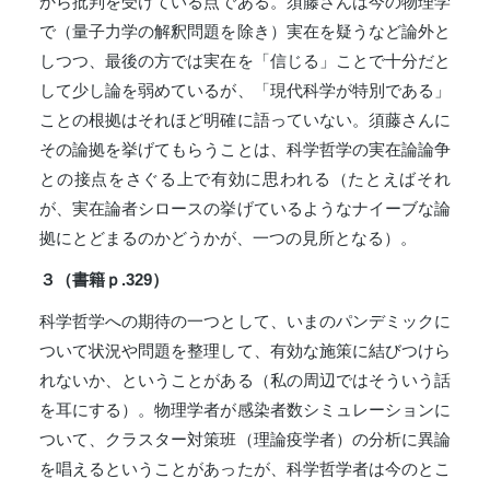
から批判を受けている点である。須藤さんは今の物理学
で（量子力学の解釈問題を除き）実在を疑うなど論外と
しつつ、最後の方では実在を「信じる」ことで十分だと
して少し論を弱めているが、「現代科学が特別である」
ことの根拠はそれほど明確に語っていない。須藤さんに
その論拠を挙げてもらうことは、科学哲学の実在論論争
との接点をさぐる上で有効に思われる（たとえばそれ
が、実在論者シロースの挙げているようなナイーブな論
拠にとどまるのかどうかが、一つの見所となる）。
３（書籍ｐ.329）
科学哲学への期待の一つとして、いまのパンデミックに
ついて状況や問題を整理して、有効な施策に結びつけら
れないか、ということがある（私の周辺ではそういう話
を耳にする）。物理学者が感染者数シミュレーションに
ついて、クラスター対策班（理論疫学者）の分析に異論
を唱えるということがあったが、科学哲学者は今のとこ