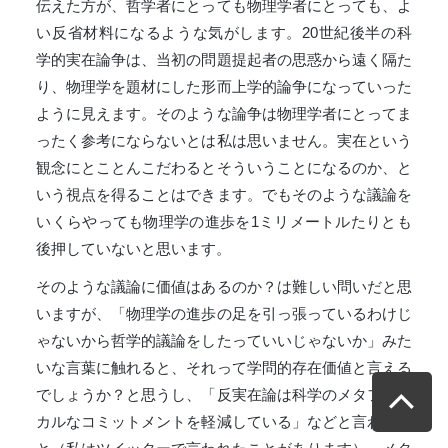
伝えた方が、哲学者にとっても物理学者にとっても、よ
い反省材料になるような気がします。20世紀後半の科
学的実在論争は、当初の問題提起者の思惑から遠く隔た
り、物理学を題材にした形而上学的論争になっていった
ように見えます。そのような論争は物理学者にとってま
ったく参考にならないとは私は思いません。実在という
観念にとことんこだわるとそういうことになるのか、と
いう視点を得ることはできます。でもそのような議論を
いくらやっても物理学の進歩を1ミリメートルたりとも
後押していないと思います。
そのような議論に価値はあるのか？は難しい問いだと思
いますが、「物理学の進歩の足を引っ張っているわけじ
ゃないから哲学的議論をしたっていいじゃないか」みた
いな言葉に触れると、それって学問的存在価値と言える
でしょうか？と思うし、「反実在論は科学のメタフィジ
カルなコミットメントを軽減している」などと言われる