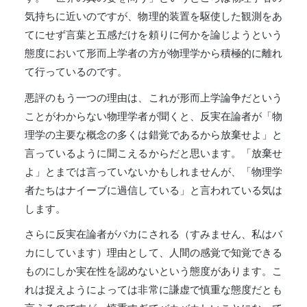
気持ちに近いのですが、物理的装置を駆使した観測をあ
てにせず言葉と五感だけを頼りに何かを論じようという
態度において形而上学者の方が物理学から積極的に離れ
て行っているのです。
悪評のもう一つの理由は、これが形而上学論争だという
ことがわからない物理学者が聞くと、反実在論者が「物
理学の主要な概念の多くは錯覚であるから放棄せよ」と
言っているように聞こえるからだと思います。「放棄せ
よ」とまでは言っていないかもしれませんが、「物理学
者たちはナイーブに過信している」と言われている気は
します。
さらに反実在論者がバカにされる（すみません、私はバ
カにしています）理由として、人間の感覚で知覚できる
ものにしか実在性を認めないという態度があります。こ
れは捉えようによっては非常に謙虚で慎重な態度だとも