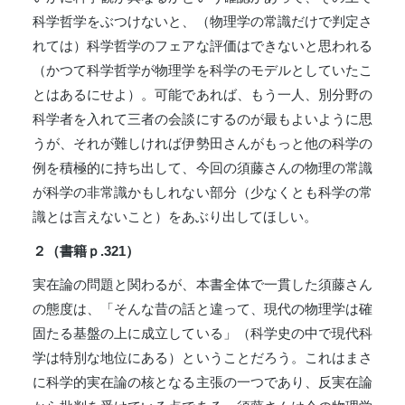
科学哲学をぶつけないと、（物理学の常識だけで判定さ
れては）科学哲学のフェアな評価はできないと思われる
（かつて科学哲学が物理学を科学のモデルとしていたこ
とはあるにせよ）。可能であれば、もう一人、別分野の
科学者を入れて三者の会談にするのが最もよいように思
うが、それが難しければ伊勢田さんがもっと他の科学の
例を積極的に持ち出して、今回の須藤さんの物理の常識
が科学の非常識かもしれない部分（少なくとも科学の常
識とは言えないこと）をあぶり出してほしい。
２（書籍ｐ.321）
実在論の問題と関わるが、本書全体で一貫した須藤さん
の態度は、「そんな昔の話と違って、現代の物理学は確
固たる基盤の上に成立している」（科学史の中で現代科
学は特別な地位にある）ということだろう。これはまさ
に科学的実在論の核となる主張の一つであり、反実在論