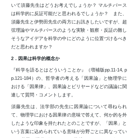
いて須藤先生はどうお考えでしょうか？ マルチバース
は科学的に反証可能だと思われるでしょうか？ また、
須藤先生と伊勢田先生の両方にお訊きしたいですが、超
弦理論やマルチバースのような実験・観察・反証の難し
そうなアイデアを科学の中にどのように位置づけるべき
だと思われますか？
2
．因果は科学的概念か
『科学を語るとはどういうことか』（増補版pp.11-14, p
p.121-184）の、哲学者の考える「因果論」と物理学に
おける「因果律」、因果論とビリヤードなどの議論に関
連して質問・コメントします。
須藤先生は、法学部の先生に因果論について尋ねられ
て、物理学における因果律の意味で答えて、何か的を外
したような印象を持たれたとのことですが、「因果」と
いう言葉に込められている意味が分野ごとに異なってい