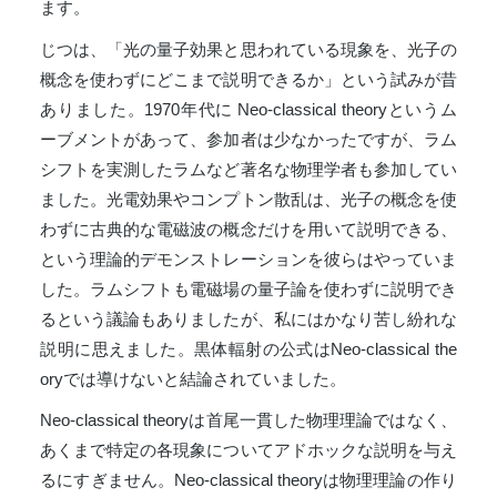
ます。
じつは、「光の量子効果と思われている現象を、光子の
概念を使わずにどこまで説明できるか」という試みが昔
ありました。1970年代に Neo-classical theoryというム
ーブメントがあって、参加者は少なかったですが、ラム
シフトを実測したラムなど著名な物理学者も参加してい
ました。光電効果やコンプトン散乱は、光子の概念を使
わずに古典的な電磁波の概念だけを用いて説明できる、
という理論的デモンストレーションを彼らはやっていま
した。ラムシフトも電磁場の量子論を使わずに説明でき
るという議論もありましたが、私にはかなり苦し紛れな
説明に思えました。黒体輻射の公式はNeo-classical the
oryでは導けないと結論されていました。
Neo-classical theoryは首尾一貫した物理理論ではなく、
あくまで特定の各現象についてアドホックな説明を与え
るにすぎません。Neo-classical theoryは物理理論の作り