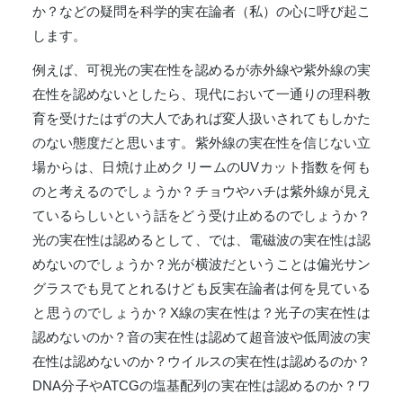
か？などの疑問を科学的実在論者（私）の心に呼び起こ
します。
例えば、可視光の実在性を認めるが赤外線や紫外線の実
在性を認めないとしたら、現代において一通りの理科教
育を受けたはずの大人であれば変人扱いされてもしかた
のない態度だと思います。紫外線の実在性を信じない立
場からは、日焼け止めクリームのUVカット指数を何も
のと考えるのでしょうか？チョウやハチは紫外線が見え
ているらしいという話をどう受け止めるのでしょうか？
光の実在性は認めるとして、では、電磁波の実在性は認
めないのでしょうか？光が横波だということは偏光サン
グラスでも見てとれるけども反実在論者は何を見ている
と思うのでしょうか？X線の実在性は？光子の実在性は
認めないのか？音の実在性は認めて超音波や低周波の実
在性は認めないのか？ウイルスの実在性は認めるのか？
DNA分子やATCGの塩基配列の実在性は認めるのか？ワ