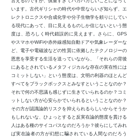
言えるのですが、慎重すぎてバカバカしいことになって
います。古代ギリシャの時代や中世ならいざ知らず、エ
レクトロニクスや合成化学や分子生物学を頼りにしてい
る現代にあって、目に見えるものしか信じないという態
度は、恐ろしく時代錯誤的に見えます。さらに、GPS
やスマホやWiFiや赤外線感知自動ドアや気象レーダーな
ど、電子や電磁波などの性質に依拠したテクノロジーの
恩恵を享受する生活を送っていながら、「それらの背後
にあるとされているメタフィジカルな存在の実在性には
コミットしない」という態度は、文明の利器のほとんど
すべてをブラックボックスとみなすということなのか？
それで何の不思議も感じずに生きていられるのか？コミ
ットしない方が心安らかでいられるということなのか？
その方が認識論的リスクを抑えられるらしいからそうか
もしれないな、ひょっとすると反実在論的態度を貫ける
人はある種のサイコパスなのだろうか？彼らにしてみれ
ば実在論者の方が幻想に騙されている人間なのだろう