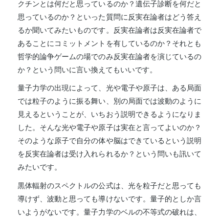
クチンとは何だと思っているのか？遺伝子診断を何だと
思っているのか？といった質問に反実在論者はどう答え
るか聞いてみたいものです。反実在論者は反実在論者で
あることにコミットメントを有しているのか？それとも
哲学的論争ゲームの場でのみ反実在論者を演じているの
か？という問いに言い換えてもいいです。
量子力学の出現によって、光や電子や原子は、ある局面
では粒子のように振る舞い、別の局面では波動のように
見えるということが、いちおう説明できるようになりま
した。そんな光や電子や原子は実在と言ってよいのか？
そのような原子で自分の体や脳はできているという説明
を反実在論者は受け入れられるか？という問いも訊いて
みたいです。
黒体輻射のスペクトルの公式は、光を粒子だと思っても
導けず、波動と思っても導けないです。量子的としか言
いようがないです。量子力学のベルの不等式の破れは、