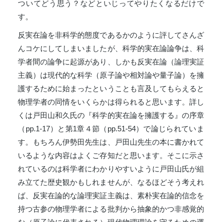
ついてどう思う？などといじってやりたくなるだけで
す。
反実在論を非科学的態度であるかのように評してさんざ
んコケにしてしまいましたが、科学的実在論論争は、科
学者間の論争に起源があり、しかも反実在論（論理実証
主義）は現代的な科学（原子論や相対論や量子論）を擁
護するために始まったということも言及してもらえると
物理学者の同情をいくらかは得られると思います。詳し
くは戸田山和久氏の『科学的実在論を擁護する』の序章
（pp.1-17）と第1章４節（pp.51-54）で論じられていま
す。もちろん伊勢田先生は、戸田山先生の本に書かれて
いるような内容はよくご存知だと思います。そこに示さ
れているのは科学者にわかりやすいように戸田山氏が組
み立てた歴史観かもしれませんが、なるほどそう考えれ
ば、反実在論的な論理実証主義は、素朴実在論的信念を
持つ古参の物理学者による批判から抽象的かつ非感覚的