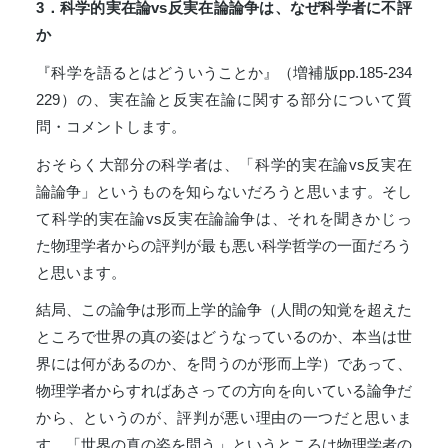
3
．科学的実在論vs反実在論論争は、なぜ科学者に不評
か
『科学を語るとはどういうことか』（増補版pp.185-234
229）の、実在論と反実在論に関する部分について質
問・コメントします。
おそらく大部分の科学者は、「科学的実在論vs反実在
論論争」というものを知らないだろうと思います。そし
て科学的実在論vs反実在論論争は、それを聞きかじっ
た物理学者からの評判が最も悪い科学哲学の一面だろう
と思います。
結局、この論争は形而上学的論争（人間の知覚を超えた
ところで世界の真の姿はどうなっているのか、本当は世
界には何があるのか、を問うのが形而上学）であって、
物理学者からすればあさっての方向を向いている論争だ
から、というのが、評判が悪い理由の一つだと思いま
す。「世界の真の姿を問う」というところは物理学者の