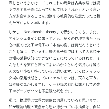
直しというよりは、「これこれの現象は古典物理では説
明できず量子論によって初めて説明された」という言い
方が安直すぎることを指摘する教育的な注意だったと捉
えた方がよいと思います。
しかし、Neo-classical theoryまで行かなくても、また、
アインシュタインに限らずとも、多くの物理学者たちも
心の底では光子や電子の「本当の姿」は何だろうという
ことを気にしています。場の量子論ではすべての素粒子
は場の励起状態にすぎないことになっているけれど、そ
んなものを実在と言ってよいのか？という気持ちは皆さ
ん大なり小なり持っていると思います。とくにディラッ
ク場の励起状態としてのフェルミオンは、実在と言うに
は奇妙な気がしますし、ゲージ場の励起状態としての光
子やゲージボソンも不思議な概念です。
私は、物理学は世界の実像に肉薄していると思います。
私が理論物理の観点から思い浮かべている描像は、自然