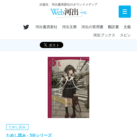
出版社 河出書房新社のオウンドメディア
河出書房新社
河出文庫
河出の実用書
翻訳書
文藝
河出ブックス
スピン
ためし読み
ためし読み - 5分シリーズ