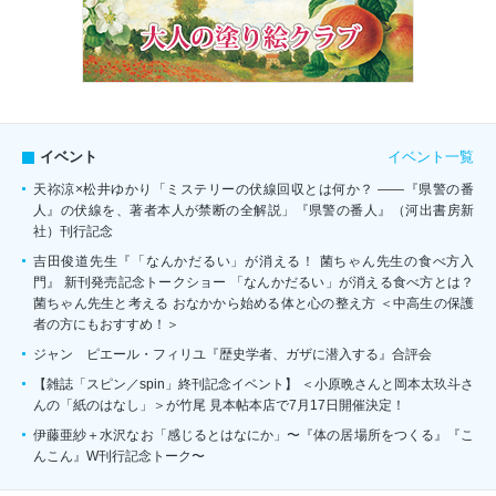
イベント一覧
イベント
天祢涼×松井ゆかり「ミステリーの伏線回収とは何か？ ――『県警の番
人』の伏線を、著者本人が禁断の全解説」『県警の番人』（河出書房新
社）刊行記念
吉田俊道先生『「なんかだるい」が消える！ 菌ちゃん先生の食べ方入
門』 新刊発売記念トークショー 「なんかだるい」が消える食べ方とは？
菌ちゃん先生と考える おなかから始める体と心の整え方 ＜中高生の保護
者の方にもおすすめ！＞
ジャン゠ピエール・フィリユ『歴史学者、ガザに潜入する』合評会
【雑誌「スピン／spin」終刊記念イベント】 ＜小原晩さんと岡本太玖斗さ
んの「紙のはなし」＞が竹尾 見本帖本店で7月17日開催決定！
伊藤亜紗＋水沢なお「感じるとはなにか」〜『体の居場所をつくる』『こ
んこん』W刊行記念トーク〜