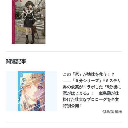
関連記事
この「恋」が地球を救う！？
――「５分シリーズ」×ミステリ
界の俊英がコラボした『5分後に
恋がはじまる』！ 似鳥鶏が仕
掛けた壮大なプロローグを全文
特別公開！
似鳥鶏 編著