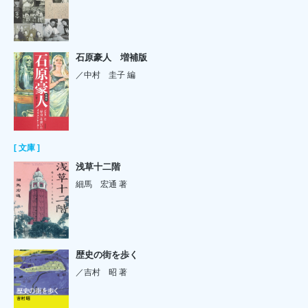
石原豪人 増補版
／中村 圭子 編
[ 文庫 ]
浅草十二階
細馬 宏通 著
歴史の街を歩く
／吉村 昭 著