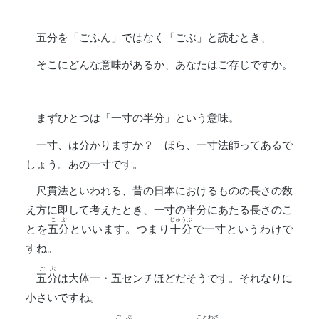
五分を「ごふん」ではなく「ごぶ」と読むとき、
そこにどんな意味があるか、あなたはご存じですか。
まずひとつは「一寸の半分」という意味。
一寸、は分かりますか？ ほら、一寸法師ってあるで
しょう。あの一寸です。
尺貫法といわれる、昔の日本におけるものの長さの数
え方に即して考えたとき、一寸の半分にあたる長さのこ
ごぶ
じゅうぶ
とを
五分
といいます。つまり
十分
で一寸というわけで
すね。
ごぶ
五分
は大体一・五センチほどだそうです。それなりに
小さいですね。
ごぶ
ことわざ