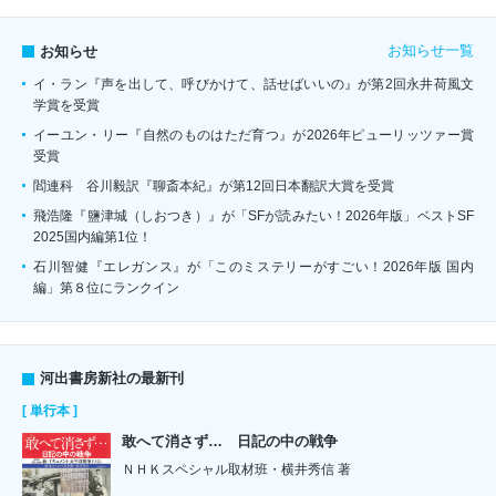
お知らせ一覧
お知らせ
イ・ラン『声を出して、呼びかけて、話せばいいの』が第2回永井荷風文
学賞を受賞
イーユン・リー『自然のものはただ育つ』が2026年ピューリッツァー賞
受賞
閻連科 谷川毅訳『聊斎本紀』が第12回日本翻訳大賞を受賞
飛浩隆『鹽津城（しおつき）』が「SFが読みたい！2026年版」ベストSF
2025国内編第1位！
石川智健『エレガンス』が「このミステリーがすごい！2026年版 国内
編」第８位にランクイン
河出書房新社の最新刊
[ 単行本 ]
敢へて消さず… 日記の中の戦争
ＮＨＫスペシャル取材班・横井秀信 著