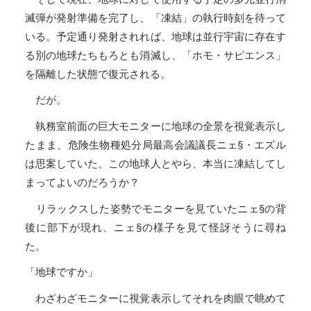
滅弾が発射準備を完了し、「凍結」の執行時刻を待って
いる。予定通り発射されれば、地球は並行宇宙に存在す
る別の地球たちもろとも消滅し、「ホモ・サピエンス」
を隔離した状態で復元される。
だが。
執務室前面の巨大モニターに地球の全景を視覚表示し
たまま、危険生物種処分局最高会議議長ニェ§・エズル
は思案していた。この地球人とやら、本当に凍結してし
まってよいのだろうか？
リラックスした姿勢でモニターを見ていたニェ§の背
後に部下が現れ、ニェ§の様子を見て怪訝そうに尋ね
た。
「地球ですか」
わざわざモニターに視覚表示してそれを肉眼で眺めて