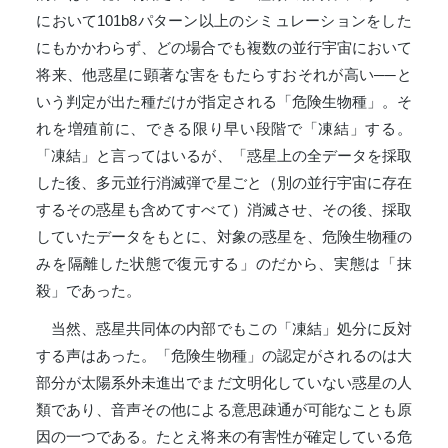
において101b8パターン以上のシミュレーションをした
にもかかわらず、どの場合でも複数の並行宇宙において
将来、他惑星に顕著な害をもたらすおそれが高い──と
いう判定が出た種だけが指定される「危険生物種」。そ
れを増殖前に、できる限り早い段階で「凍結」する。
「凍結」と言ってはいるが、「惑星上の全データを採取
した後、多元並行消滅弾で星ごと（別の並行宇宙に存在
するその惑星も含めてすべて）消滅させ、その後、採取
していたデータをもとに、対象の惑星を、危険生物種の
みを隔離した状態で復元する」のだから、実態は「抹
殺」であった。
当然、惑星共同体の内部でもこの「凍結」処分に反対
する声はあった。「危険生物種」の認定がされるのは大
部分が太陽系外未進出でまだ文明化していない惑星の人
類であり、音声その他による意思疎通が可能なことも原
因の一つである。たとえ将来の有害性が確定している危