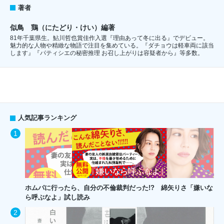
著者
似鳥 鶏（にたどり・けい）編著
81年千葉県生。鮎川哲也賞佳作入選『理由あって冬に出る』でデビュー。
魅力的な人物や精緻な物語で注目を集めている。『ダチョウは軽車両に該当
します』『パティシエの秘密推理 お召し上がりは容疑者から』等多数。
人気記事ランキング
ホムパに行ったら、自分の不倫裁判だった!? 綿矢りさ「嫌いな
ら呼ぶなよ」試し読み