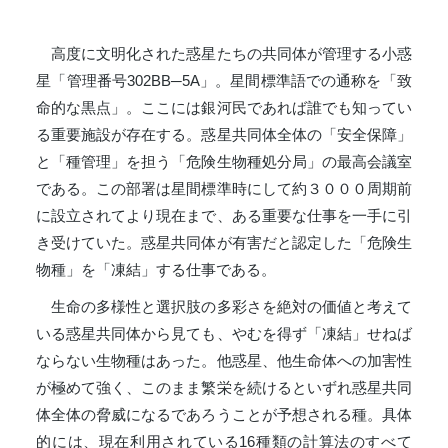
高度に文明化された惑星たちの共同体が管理する小惑
星「管理番号302BB─5A」。星間標準語での通称を「致
命的な黒点」。ここには銀河民であれば誰でも知ってい
る重要施設が存在する。惑星共同体全体の「安全保障」
と「種管理」を担う「危険生物種処分局」の最高会議室
である。この部署は星間標準時にして約３０００周期前
に設立されてより現在まで、ある重要な仕事を一手に引
き受けていた。惑星共同体が有害だと認定した「危険生
物種」を「凍結」する仕事である。
生命の多様性と選択肢の多彩さを絶対の価値と考えて
いる惑星共同体から見ても、やむを得ず「凍結」せねば
ならない生物種はあった。他惑星、他生命体への加害性
が極めて強く、このまま繁栄を続けるといずれ惑星共同
体全体の脅威になるであろうことが予想される種。具体
的には、現在利用されている16種類の計算法のすべて