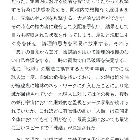
だった。集団内における弱者を皆で寄ってたかって攻撃
する行為に快感を覚える。同種内で根拠なく線引きを
し、立場の弱い側を攻撃する。大局的な思考ができず、
その時点の権力者に迎合して支配を手伝い、結果として
自らも搾取される状況を作ってしまう。扇動と洗脳にす
ぐ身を任せ、論理的思考を容易に放棄する。それら
「悪」の自覚から逃げ、陰謀論を用いて論理的根拠のな
い自己弁護をする。一時の衝動で自己破壊を決定する。
現に「地球」の暦法に換算すると約60年前、すでに地
球人は一度、自滅の危機を招いており、この時は処分局
が極秘裏に地球のネットワークに介入したことにより絶
滅が回避されていた。地球人に対してはその後も、複数
の並行宇宙において継続的な監視とデータ収集が続けら
れていたが、これほどに有害性の高い「人類」は星間史
全体においてもそう例がなく、最高会議においても最速
に近いスピードで「凍結」が決定された。
そして現在、地球に対して使用する予定の多元並行消