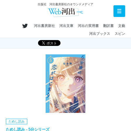
出版社 河出書房新社のオウンドメディア
河出書房新社
河出文庫
河出の実用書
翻訳書
文藝
河出ブックス
スピン
ためし読み
ためし読み - 5分シリーズ