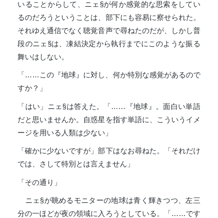
いることからして、ニェ§が何か感覚的な思索をしてい
るのだろうということは、部下にも容易に察せられた。
それゆえ通信でなく聴覚音声で尋ねたのだが、しかし普
段のニェ§は、凍結決定から執行までにこのような振る
舞いはしない。
「……この『地球』に対し、何か特別な感覚があるので
すか？」
「はい」ニェ§は答えた。「……『地球』。面白い単語
だと思いませんか。自惑星を指す単語に、こういうイメ
ージを用いる人類は少ない」
「確かに少ないですが」部下はなお尋ねた。「それだけ
では、さして特別とは言えません」
「その通り」
ニェ§が眺めるモニターの地球は青く輝きつつ、左三
分の一ほどが夜の領域に入ろうとしている。「……です