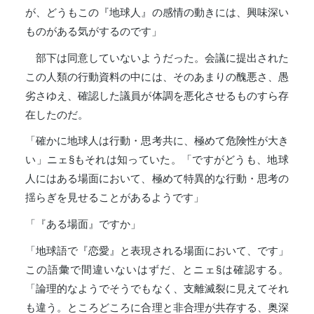
が、どうもこの『地球人』の感情の動きには、興味深い
ものがある気がするのです」
部下は同意していないようだった。会議に提出された
この人類の行動資料の中には、そのあまりの醜悪さ、愚
劣さゆえ、確認した議員が体調を悪化させるものすら存
在したのだ。
「確かに地球人は行動・思考共に、極めて危険性が大き
い」ニェ§もそれは知っていた。「ですがどうも、地球
人にはある場面において、極めて特異的な行動・思考の
揺らぎを見せることがあるようです」
「『ある場面』ですか」
「地球語で『恋愛』と表現される場面において、です」
この語彙で間違いないはずだ、とニェ§は確認する。
「論理的なようでそうでもなく、支離滅裂に見えてそれ
も違う。ところどころに合理と非合理が共存する、奥深