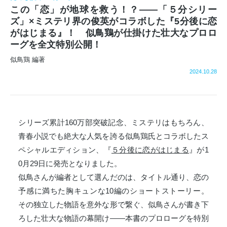
この「恋」が地球を救う！？――「５分シリー
ズ」×ミステリ界の俊英がコラボした『5分後に恋
がはじまる』！ 似鳥鶏が仕掛けた壮大なプロロ
ーグを全文特別公開！
似鳥鶏 編著
2024.10.28
シリーズ累計160万部突破記念、ミステリはもちろん、
青春小説でも絶大な人気を誇る似鳥鶏氏とコラボしたス
ペシャルエディション、『
５分後に恋がはじまる
』が1
0月29日に発売となりました。
似鳥さんが編者として選んだのは、タイトル通り、恋の
予感に満ちた胸キュンな10編のショートストーリー。
その独立した物語を意外な形で繋ぐ、似鳥さんが書き下
ろした壮大な物語の幕開け――本書のプロローグを特別