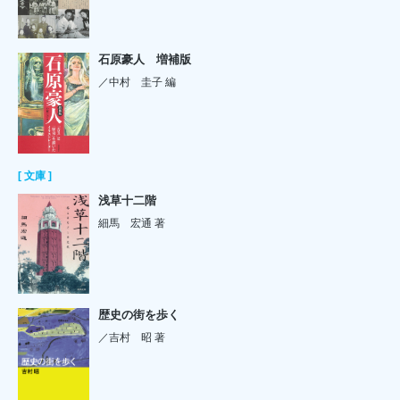
石原豪人 増補版
／中村 圭子 編
[ 文庫 ]
浅草十二階
細馬 宏通 著
歴史の街を歩く
／吉村 昭 著