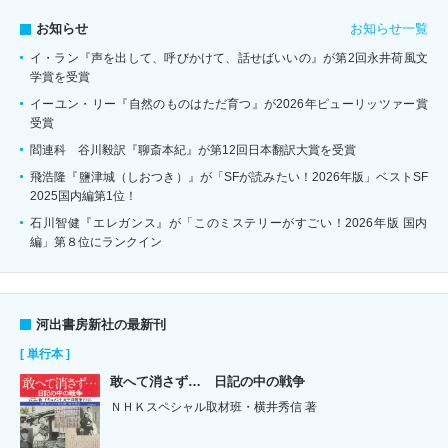
お知らせ一覧
お知らせ
イ・ラン『声を出して、呼びかけて、話せばいいの』が第2回永井荷風文
学賞を受賞
イーユン・リー『自然のものはただ育つ』が2026年ピューリッツァー賞
受賞
閻連科 谷川毅訳『聊斎本紀』が第12回日本翻訳大賞を受賞
飛浩隆『鹽津城（しおつき）』が「SFが読みたい！2026年版」ベストSF
2025国内編第1位！
石川智健『エレガンス』が「このミステリーがすごい！2026年版 国内
編」第８位にランクイン
河出書房新社の最新刊
[ 単行本 ]
敢へて消さず… 日記の中の戦争
ＮＨＫスペシャル取材班・横井秀信 著