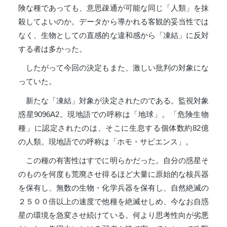
険な種であっても、意思疎通が可能な同じ「人類」を抹
殺してよいのか。データから導かれる客観的妥当性では
なく、生物としての直感的な違和感から「凍結」に反対
する者は多かった。
したがって今回の決定もまた、激しい批判の対象にな
っていた。
新たな「凍結」対象が決定されたのである。監視対象
惑星9096A2。現地語での呼称は「地球」。「危険生物
種」に認定されたのは、そこに生息する個体数約82億
の人類。現地語での呼称は「ホモ・サピエンス」。
この種の有害性はすでに明らかだった。自分の惑星そ
のものを何度も荒廃させ得るほど大量に原始的な核兵器
を保有し、無数の生物・化学兵器を保有し、自然絶滅の
２５００倍以上の速度で他種を絶滅せしめ、今なお自惑
星の環境を急変させ続けている。何より思考性向が劣悪