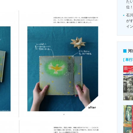
たい
位
石
がす
イ
河
[ 単行