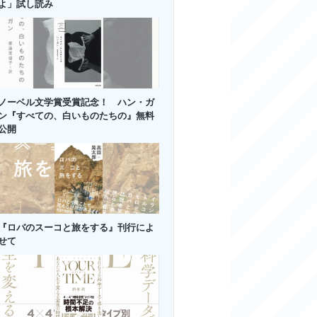
よ」試し読み
ノーベル文学賞受賞記念！ ハン・ガ
ン『すべての、白いものたちの』無料
公開
『ロバのスーコと旅をする』刊行によ
せて