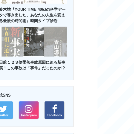
鈴木祐『YOUR TIME 4063の科学デー
タで導き出した、あなたの人生を変え
る最後の時間術』時間タイプ診断
日航１２３便墜落事故原因に迫る新事
実！この事故は「事件」だったのか!?
式SNS
witter
Instagram
Facebook