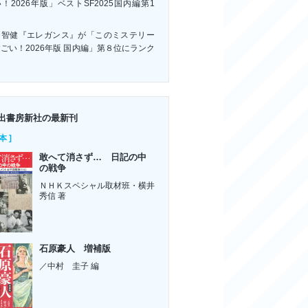
！2026年版」ベストSF2025国内編第1
！
川智健『エレガンス』が「このミステリー
ごい！2026年版 国内編」第８位にランク
ン
出書房新社の最新刊
本 ]
敢へて消さず… 日記の中
の戦争
ＮＨＫスペシャル取材班・横井
秀信 著
石原豪人 増補版
／中村 圭子 編