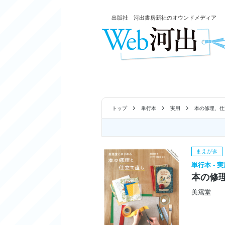
出版社 河出書房新社のオウンドメディア
トップ
単行本
実用
本の修理、仕
まえがき
単行本 - 
本の修
美篶堂