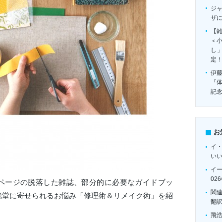
ジ
ザ
【雑
＜
し
定
伊
『
記
お
イ
い
イ
02
ページの脱落した雑誌、部分的に必要なガイドブッ
閻
篶堂に寄せられるお悩み「修理術＆リメイク術」を紹
翻
飛