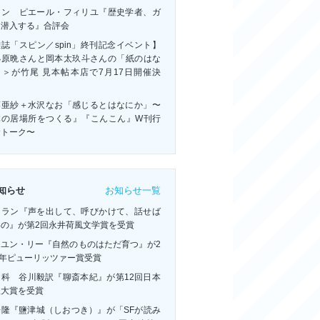
ャン゠ピエール・フィリユ『歴史学者、ガ
に潜入する』合評会
誌「スピン／spin」終刊記念イベント】
小原晩さんと岡本太玖斗さんの「紙のはな
」＞が竹尾 見本帖本店で7月17日開催決
！
藤亜紗＋水沢なお「感じるとはなにか」〜
体の居場所をつくる』『こんこん』W刊行
念トーク〜
お知らせ一覧
知らせ
・ラン『声を出して、呼びかけて、話せば
いの』が第2回永井荷風文学賞を受賞
ーユン・リー『自然のものはただ育つ』が2
6年ピューリッツァー賞受賞
連科 谷川毅訳『聊斎本紀』が第12回日本
訳大賞を受賞
浩隆『鹽津城（しおつき）』が「SFが読み