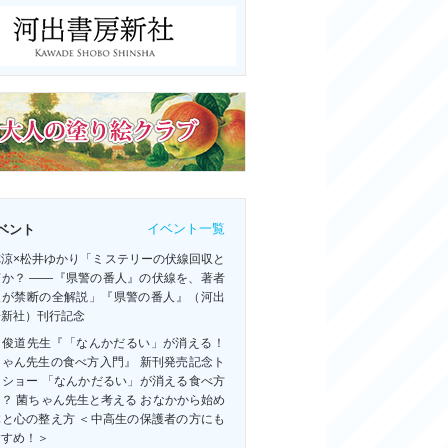
イベント一覧
ベント
祢涼×松井ゆかり「ミステリーの伏線回収と
何か？ ――『県警の番人』の伏線を、著者
人が禁断の全解説」『県警の番人』（河出
房新社）刊行記念
田俊道先生『「なんかだるい」が消える！
ちゃん先生の食べ方入門』 新刊発売記念ト
クショー 「なんかだるい」が消える食べ方
？ 菌ちゃん先生と考える おなかから始め
体と心の整え方 ＜中高生の保護者の方にも
すすめ！＞