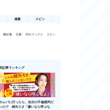
連載
スピン
翻訳書
文藝
河出ブックス
スピン
気記事ランキング
ホムパに行ったら、自分の不倫裁判だ
った!? 綿矢りさ「嫌いなら呼ぶな