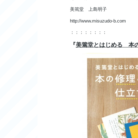
美篶堂 上島明子
http://www.misuzudo-b.com
：：：：：：：：
『
美篶堂とはじめる 本