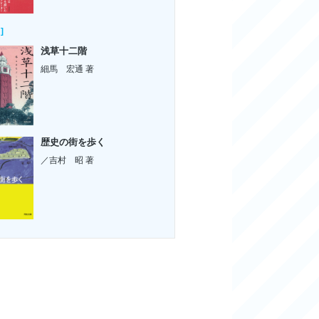
]
浅草十二階
細馬 宏通 著
歴史の街を歩く
／吉村 昭 著