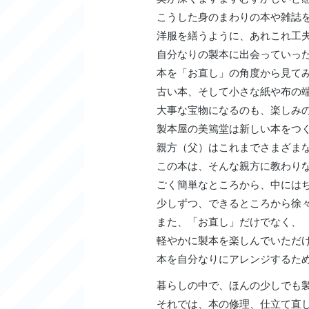
こうした身のまわりの本や雑誌
洋服を繕うように、あれこれ工
自分なりの製本に出会っていっ
本を「お直し」の角度から見て
古い本、そして小さな紙や布の
大事な宝物になるのも、楽しみ
製本屋の美篶堂は新しい本をつ
親方（父）はこれまでさまざま
この本は、そんな親方に教わり
ごく簡単なところから、中には
少しずつ、できるところから徐
また、「お直し」だけでなく、
軽やかに製本を楽しんでいただ
本を自分なりにアレンジするた
暮らしの中で、ほんの少しでも
それでは、本の修理、仕立て直