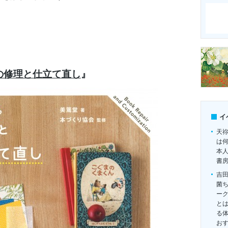
の修理と仕立て直し
』
イ
天
は
本
書
吉
菌
ー
とは
る
お