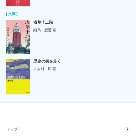
[ 文庫 ]
浅草十二階
細馬 宏通 著
歴史の街を歩く
／吉村 昭 著
トップ