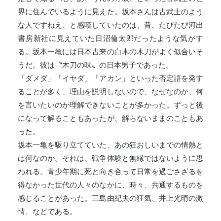
界に住んでいるように見えた。坂本さんは古武士のよう
な人ですねえ、と感嘆していたのは、昔、たびたび河出
書房新社に見えていた日沼倫太郎だったような気がす
る。坂本一亀には日本古来の白木の木刀がよく似合いそ
うだ。彼は〝木刀の味〟の日本男子であった。
「ダメダ」「イヤダ」「アカン」といった否定語を発す
ることが多く、理由を説明しないので、なぜなのか、何
を言いたいのか理解できないことが多かった。ずっと後
になって解ることもあったが、解らないままのこともあ
った。
坂本一亀を駆り立てていた、あの狂おしいまでの情熱と
は何なのか。それは、戦争体験と無縁ではないように思
われる。青少年期に死と向き合って日常を過ごさざるを
得なかった世代の人々のなかに、時々、共通するものを
感じることがあった。三島由紀夫の狂気、井上光晴の激
情、などである。