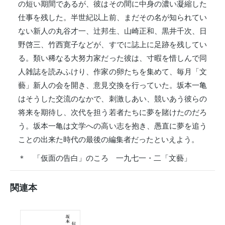
の短い期間であるが、彼はその間に中身の濃い凝縮した
仕事を残した。半世紀以上前、まだその名が知られてい
ない新人の丸谷才一、辻邦生、山崎正和、黒井千次、日
野啓三、竹西寛子などが、すでに誌上に足跡を残してい
る。類い稀なる大努力家だった彼は、寸暇を惜しんで同
人雑誌を読みふけり、作家の卵たちを集めて、毎月「文
藝」新人の会を開き、意見交換を行っていた。坂本一亀
はそうした交流のなかで、刺激しあい、競いあう彼らの
将来を期待し、次代を担う若者たちに夢を賭けたのだろ
う。坂本一亀は文学への高い志を抱き、愚直に夢を追う
ことの出来た時代の最後の編集者だったといえよう。
＊ 「仮面の告白」のころ 一九七一・二「文藝」
関連本