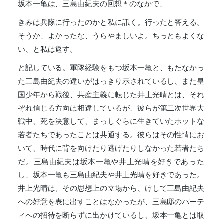
坂本一亀は、三島由紀夫の回想＊のなかで、
きみは兵隊に行ったのかと私に訊く。行ったと答える。
そうか、よかったな、うらやましいよ。ちっともよくな
い、と私は返す。
と記している。軍隊経験をもつ坂本一亀と、もたなかっ
た三島由紀夫の違いがはっきり示されているし、また皇
国少年から戦後、共産主義に転じた井上光晴とは、それ
ぞれ信じる方向は相違しているが、彼らが第二次世界大
戦中、死を決意して、まっしぐらに生きていたホットな
若者たちであったことは共通する。彼らはその性情にお
いて、時代に背を向けたり逃げたりしなかった若者たち
だ。三島由紀夫は坂本一亀や井上光晴を好きであった
し、坂本一亀も三島由紀夫や井上光晴を好きであった。
井上光晴は、その思想上の立場から、けして三島由紀夫
への好意を表に出すことはなかったが、三島邸のパーテ
ィへの招待を断らずに出かけているし、坂本一亀とは取