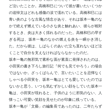
ど泣いたことか。高橋和巳について彼が書いたいくつか
の追悼文はどれも感傷の涙で濡れている。高橋和巳には
青い炎のような古風な情念があり、それは坂本一亀のな
かで絶えず燃えている小さな炎と触れあい、彼らが相対
するとき、炎は大きく揺れるのだった。高橋和巳の早す
ぎる死は、坂本一亀のなかの燃える炎を一瞬かき消し
た。だから彼は、しばらくのあいだ立ち直れないほど泣
くことで自分を支えなければならなかったのだ。
坂本一亀の無邪気で素朴な面が素直に発揮されたのは、
小田実の書き下ろし旅行記『何でも見てやろう』の場合
ではないか。ざっくばらんで、言いたいことを忌憚なく
しゃべる小田実を、坂本一亀はとても愛していたのでは
ないかと思う。いつも気むずかしい顔をしていた坂本一
亀は、小田実が現れると、子供のように邪気のない、人
懐っこい可愛い笑顔を見せたのが印象に残っている。
坂本一亀が「文藝」の編集長であったのは、二年たらず