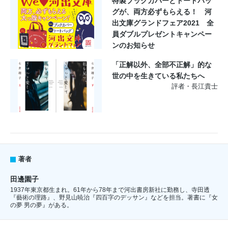
特製ブックカバーとトートバッ
グが、両方必ずもらえる！ 河
出文庫グランドフェア2021 全
員ダブルプレゼントキャンペー
ンのお知らせ
「正解以外、全部不正解」的な
世の中を生きている私たちへ
評者・長江貴士
著者
田邊園子
1937年東京都生まれ。61年から78年まで河出書房新社に勤務し、寺田透
『藝術の理路』、野見山暁治『四百字のデッサン』などを担当。著書に『女
の夢 男の夢』がある。