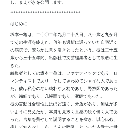
し、まえがきを公開します。
*****************************************
はじめに
坂本一亀は、二〇〇二年九月二十八日、八十歳と九か月
でその生涯を終えた。何年も透析に通っていた自宅近く
の病院で、安らかに息を引きとったという。彼は二十五
歳から三十五年間、出版社で文芸編集者として果敢に生
きた。
編集者としての坂本一亀は、ファナティックであり、ロ
マンティストであり、そしてきわめてシャイな人であっ
た。彼は私心のない純朴な人柄であり、野放図であった
が、繊細であり、几帳面であり、潔癖であった。
彼の言動は合理性にはほど遠く、矛盾があり、無駄が多
いように見えたが、本質を見抜く直感の鋭く働く人であ
った。言葉を費やして説明することを省き、以心伝心、
推して知るべし、あ、うんの呼吸、といった古武士の世