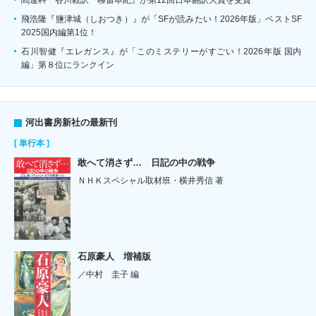
飛浩隆『鹽津城（しおつき）』が「SFが読みたい！2026年版」ベストSF
2025国内編第1位！
石川智健『エレガンス』が「このミステリーがすごい！2026年版 国内
編」第８位にランクイン
河出書房新社の最新刊
[ 単行本 ]
敢へて消さず… 日記の中の戦争
ＮＨＫスペシャル取材班・横井秀信 著
石原豪人 増補版
／中村 圭子 編