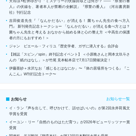
天祢涼×松井ゆかり「ミステリーの伏線回収とは何か？ ――『県警の番
人』の伏線を、著者本人が禁断の全解説」『県警の番人』（河出書房新
社）刊行記念
吉田俊道先生『「なんかだるい」が消える！ 菌ちゃん先生の食べ方入
門』 新刊発売記念トークショー 「なんかだるい」が消える食べ方とは？
菌ちゃん先生と考える おなかから始める体と心の整え方 ＜中高生の保護
者の方にもおすすめ！＞
ジャン゠ピエール・フィリユ『歴史学者、ガザに潜入する』合評会
【雑誌「スピン／spin」終刊記念イベント】 ＜小原晩さんと岡本太玖斗さ
んの「紙のはなし」＞が竹尾 見本帖本店で7月17日開催決定！
伊藤亜紗＋水沢なお「感じるとはなにか」〜『体の居場所をつくる』『こ
んこん』W刊行記念トーク〜
お知らせ一覧
お知らせ
イ・ラン『声を出して、呼びかけて、話せばいいの』が第2回永井荷風文
学賞を受賞
イーユン・リー『自然のものはただ育つ』が2026年ピューリッツァー賞
受賞
閻連科 谷川毅訳『聊斎本紀』が第12回日本翻訳大賞を受賞