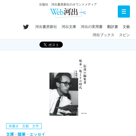
出版社 河出書房新社のオウンドメディア
河出書房新社
河出文庫
河出の実用書
翻訳書
文藝
河出ブックス
スピン
前書き 文藝 文学
文庫 - 随筆・エッセイ