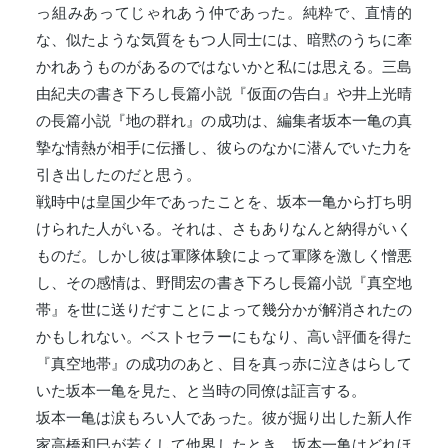
っ組みあってじゃれあう仲であった。純粋で、直情的
な、似たような気質をもつ人同士には、暗黙のうちに牽
かれあうものがあるのではないかと私には思える。三島
由紀夫の書き下ろし長篇小説『仮面の告白』や井上光晴
の長篇小説『地の群れ』の成功は、編集者坂本一亀の真
摯な情熱が相手に伝播し、彼らのなかに潜んでいた力を
引き出したのだと思う。
戦時中は皇国少年であったことを、坂本一亀から打ち明
けられた人がいる。それは、さもありなんと納得がいく
ものだ。しかし彼は軍隊体験によって軍隊を激しく憎悪
し、その感情は、野間宏の書き下ろし長篇小説『真空地
帯』を世に送りだすことによって幾分かが解消されたの
かもしれない。ベストセラーにもなり、高い評価を得た
『真空地帯』の成功のあと、目を真っ赤に泣きはらして
いた坂本一亀を見た、と当時の同僚は証言する。
坂本一亀は涙もろい人であった。彼が掘り出した新人作
家高橋和巳が若くして他界したとき、坂本一亀はどれほ