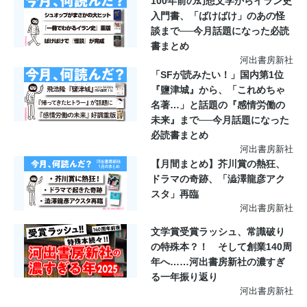
100年前の幻想文学からイラン史
入門書、「ばけばけ」のあの怪
談まで──今月話題になった必読
書まとめ
河出書房新社
「SFが読みたい！」国内第1位
『鹽津城』から、「これめちゃ
名著…」と話題の『感情労働の
未来』まで──今月話題になった
必読書まとめ
河出書房新社
【月間まとめ】芥川賞の熱狂、
ドラマの奇跡、「澁澤龍彦アク
スタ」再臨
河出書房新社
文学賞受賞ラッシュ、常識破り
の特殊本？！ そして創業140周
年へ……河出書房新社の濃すぎ
る一年振り返り
河出書房新社