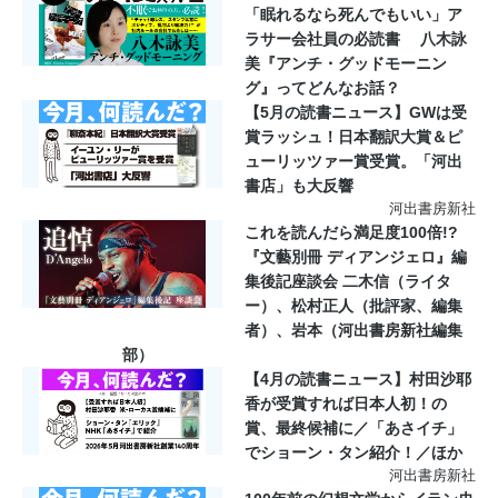
「眠れるなら死んでもいい」ア
ラサー会社員の必読書 八木詠
美『アンチ・グッドモーニン
グ』ってどんなお話？
【5月の読書ニュース】GWは受
賞ラッシュ！日本翻訳大賞＆ピ
ューリッツァー賞受賞。「河出
書店」も大反響
河出書房新社
これを読んだら満足度100倍!?
『文藝別冊 ディアンジェロ』編
集後記座談会 二木信（ライタ
ー）、松村正人（批評家、編集
者）、岩本（河出書房新社編集
部）
【4月の読書ニュース】村田沙耶
香が受賞すれば日本人初！の
賞、最終候補に／「あさイチ」
でショーン・タン紹介！／ほか
河出書房新社