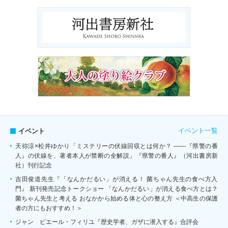
イベント一覧
イベント
天祢涼×松井ゆかり「ミステリーの伏線回収とは何か？ ――『県警の番
人』の伏線を、著者本人が禁断の全解説」『県警の番人』（河出書房新
社）刊行記念
吉田俊道先生『「なんかだるい」が消える！ 菌ちゃん先生の食べ方入
門』 新刊発売記念トークショー 「なんかだるい」が消える食べ方とは？
菌ちゃん先生と考える おなかから始める体と心の整え方 ＜中高生の保護
者の方にもおすすめ！＞
ジャン゠ピエール・フィリユ『歴史学者、ガザに潜入する』合評会