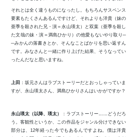
それとは全く違うものになったし。もちろんサスペンス
要素もたくさんあるんですけど、それよりも洋貴（妹の
亜季を殺された兄・演＝永山瑛太）と双葉（亜季を殺し
た文哉の妹・演＝満島ひかり）の他愛もないやり取り─
─みかんの落書きとか、そんなことばかりを思い返すん
です。みなさんと一緒に作り上げた結果、そうなってい
ったんだなと思いますね。
上田
：坂元さんはラブストーリーだとおっしゃっていま
すが、永山瑛太さん、満島ひかりさんはいかがですか？
永山瑛太（以降、瑛太）
：ラブストーリー……どうだろ
う。客観性というか、この作品をジャンル分けできない
部分は、12年経った今でもあるんですよね。僕は洋貴