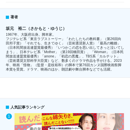
著者
坂元 裕二（さかもと・ゆうじ）
1967
年、大阪府出身。脚本家。
フジテレビ系「東京ラブストーリー」「わたしたちの教科書」（第26回向
田邦子賞）「それでも、生きてゆく」（芸術選奨新人賞）「最高の離婚」
（日本民間放送連盟賞最優秀）「いつかこの恋を思い出してきっと泣いてし
まう」、日本テレビ系「Mother」（第19回橋田賞）、「Woman」（日本民
間放送連盟賞最優秀）「anone」「初恋の悪魔」、TBS系「カルテット」
（芸術選奨文部科学大臣賞）など、数多くのドラマ作品を手がける。2023
年、映画「怪物」（監督・是枝裕和）の脚本で第76回カンヌ国際映画祭脚
本賞を受賞。ドラマ、映画のほか、朗読劇や舞台脚本などでも活躍。
人気記事ランキング