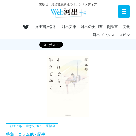
出版社 河出書房新社のオウンドメディア
河出書房新社
河出文庫
河出の実用書
翻訳書
文藝
河出ブックス
スピン
それでも、生きてゆく 座談会
特集・コラム他 - 記事