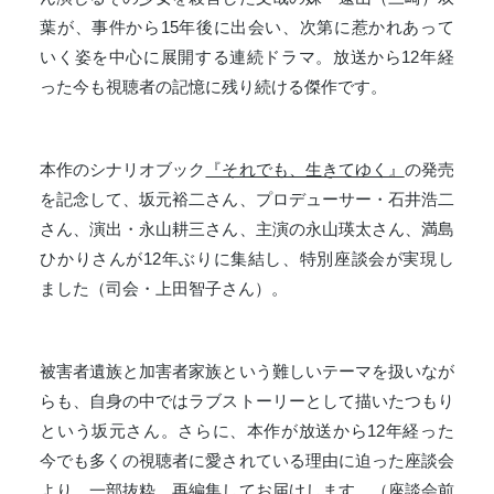
葉が、事件から15年後に出会い、次第に惹かれあって
いく姿を中心に展開する連続ドラマ。放送から12年経
った今も視聴者の記憶に残り続ける傑作です。
本作のシナリオブック
『それでも、生きてゆく』
の発売
を記念して、坂元裕二さん、プロデューサー・石井浩二
さん、演出・永山耕三さん、主演の永山瑛太さん、満島
ひかりさんが12年ぶりに集結し、特別座談会が実現し
ました（司会・上田智子さん）。
被害者遺族と加害者家族という難しいテーマを扱いなが
らも、自身の中ではラブストーリーとして描いたつもり
という坂元さん。さらに、本作が放送から
12
年経った
今でも多くの視聴者に愛されている理由に迫った座談会
より、一部抜粋、再編集してお届けします。（
座談会前