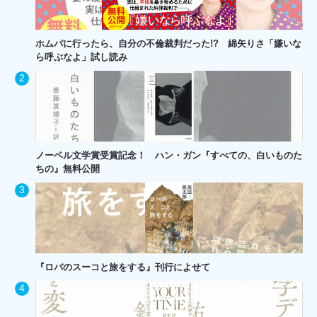
ホムパに行ったら、自分の不倫裁判だった!? 綿矢りさ「嫌いな
ら呼ぶなよ」試し読み
ノーベル文学賞受賞記念！ ハン・ガン『すべての、白いものた
ちの』無料公開
『ロバのスーコと旅をする』刊行によせて