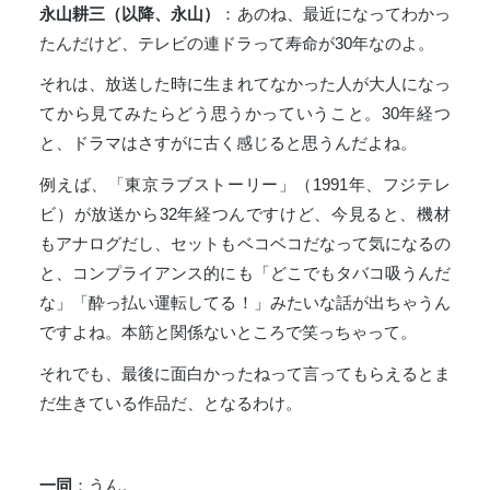
永山耕三（以降、永山）
：あのね、最近になってわかっ
たんだけど、テレビの連ドラって寿命が30年なのよ。
それは、放送した時に生まれてなかった人が大人になっ
てから見てみたらどう思うかっていうこと。30年経つ
と、ドラマはさすがに古く感じると思うんだよね。
例えば、「東京ラブストーリー」（
1991
年、フジテレ
ビ）が放送から32年経つんですけど、今見ると、機材
もアナログだし、セットもベコベコだなって気になるの
と、コンプライアンス的にも「どこでもタバコ吸うんだ
な」「酔っ払い運転してる！」みたいな話が出ちゃうん
ですよね。本筋と関係ないところで笑っちゃって。
それでも、最後に面白かったねって言ってもらえるとま
だ生きている作品だ、となるわけ。
一同
：うん。