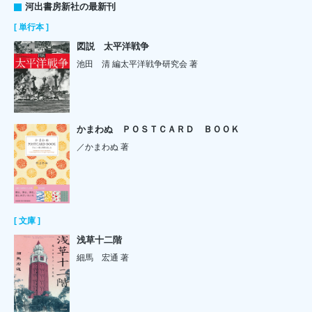
河出書房新社の最新刊
[ 単行本 ]
図説 太平洋戦争
池田 清 編太平洋戦争研究会 著
かまわぬ ＰＯＳＴＣＡＲＤ ＢＯＯＫ
／かまわぬ 著
[ 文庫 ]
浅草十二階
細馬 宏通 著