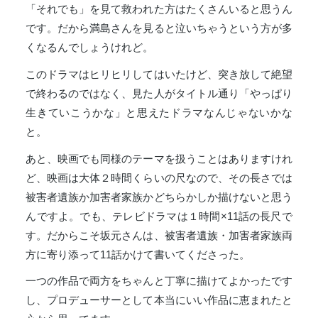
「それでも」を見て救われた方はたくさんいると思うん
です。だから満島さんを見ると泣いちゃうという方が多
くなるんでしょうけれど。
このドラマはヒリヒリしてはいたけど、突き放して絶望
で終わるのではなく、見た人がタイトル通り「やっぱり
生きていこうかな」と思えたドラマなんじゃないかな
と。
あと、映画でも同様のテーマを扱うことはありますけれ
ど、映画は大体２時間くらいの尺なので、その長さでは
被害者遺族か加害者家族かどちらかしか描けないと思う
んですよ。でも、テレビドラマは１時間×11話の長尺で
す。だからこそ坂元さんは、被害者遺族・加害者家族両
方に寄り添って11話かけて書いてくださった。
一つの作品で両方をちゃんと丁寧に描けてよかったです
し、プロデューサーとして本当にいい作品に恵まれたと