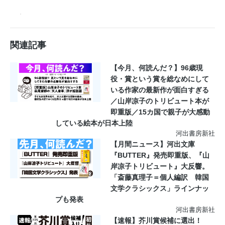
関連記事
【今月、何読んだ？】96歳現
役・賞という賞を総なめにして
いる作家の最新作が面白すぎる
／山岸凉子のトリビュート本が
即重版／15カ国で親子が大感動
している絵本が日本上陸
河出書房新社
【月間ニュース】河出文庫
『BUTTER』発売即重版、『山
岸凉子トリビュート』大反響。
「斎藤真理子＝個人編訳 韓国
文学クラシックス」ラインナッ
プも発表
河出書房新社
【速報】芥川賞候補に選出！