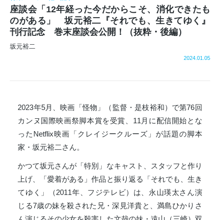
座談会「12年経った今だからこそ、消化できたも
のがある」 坂元裕二『それでも、生きてゆく』
刊行記念 巻末座談会公開！（抜粋・後編）
坂元裕二
2024.01.05
2023年5月、映画「怪物」（監督・是枝裕和）で第76回
カンヌ国際映画祭脚本賞を受賞、11月に配信開始とな
ったNetflix映画「クレイジークルーズ」が話題の脚本
家・坂元裕二さん。
かつて坂元さんが「特別」なキャスト、スタッフと作り
上げ、「愛着がある」作品と振り返る「それでも、生き
てゆく」（2011年、フジテレビ）は、永山瑛太さん演
じる7歳の妹を殺された兄・深見洋貴と、満島ひかりさ
ん演じるその少女を殺害した文哉の妹・遠山（三崎）双