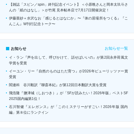
【雑誌「スピン／spin」終刊記念イベント】 ＜小原晩さんと岡本太玖斗さ
んの「紙のはなし」＞が竹尾 見本帖本店で7月17日開催決定！
伊藤亜紗＋水沢なお「感じるとはなにか」〜『体の居場所をつくる』『こ
んこん』W刊行記念トーク〜
お知らせ一覧
お知らせ
イ・ラン『声を出して、呼びかけて、話せばいいの』が第2回永井荷風文
学賞を受賞
イーユン・リー『自然のものはただ育つ』が2026年ピューリッツァー賞
受賞
閻連科 谷川毅訳『聊斎本紀』が第12回日本翻訳大賞を受賞
飛浩隆『鹽津城（しおつき）』が「SFが読みたい！2026年版」ベストSF
2025国内編第1位！
石川智健『エレガンス』が「このミステリーがすごい！2026年版 国内
編」第８位にランクイン