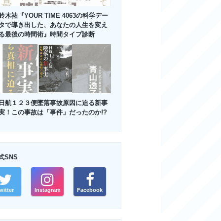
鈴木祐『YOUR TIME 4063の科学デー
タで導き出した、あなたの人生を変え
る最後の時間術』時間タイプ診断
日航１２３便墜落事故原因に迫る新事
実！この事故は「事件」だったのか!?
式SNS
witter
Instagram
Facebook