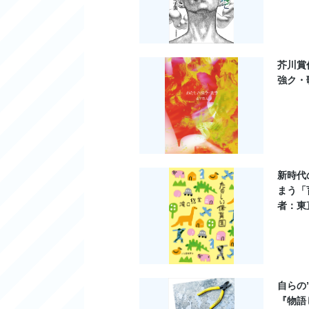
芥川賞
強ク・
新時代
まう「
者：東
自らの
『物語