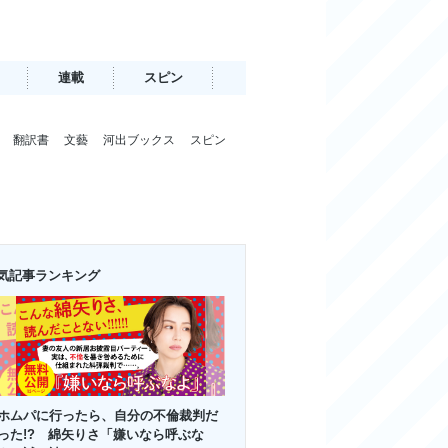
連載
スピン
翻訳書
文藝
河出ブックス
スピン
気記事ランキング
ホムパに行ったら、自分の不倫裁判だ
った!? 綿矢りさ「嫌いなら呼ぶな