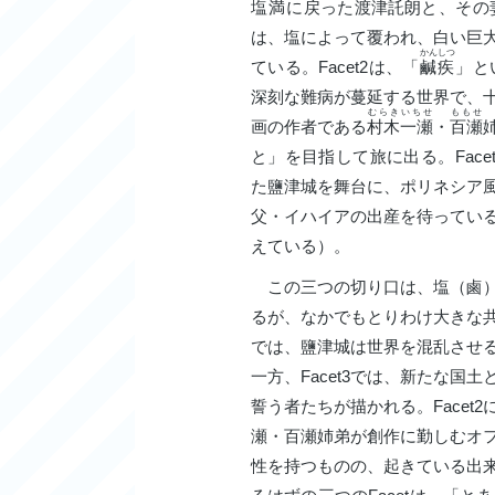
塩満
に戻った
渡津託朗
と、その
は、塩によって覆われ、白い巨
かんしつ
ている。Facet2は、「
鹹疾
」と
深刻な難病が蔓延する世界で、
むらきいちせ
ももせ
画の作者である
村木一瀬
・
百瀬
と」を目指して旅に出る。Face
た鹽津城を舞台に、ポリネシア
父・イハイアの出産を待ってい
えている）。
この三つの切り口は、塩（鹵）
るが、なかでもとりわけ大きな共
では、鹽津城は世界を混乱させ
一方、Facet3では、新たな
誓う者たちが描かれる。Face
瀬・百瀬姉弟が創作に勤しむオ
性を持つものの、起きている出