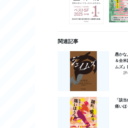
関連記事
愚かな
＆全米
ムズ』
評
「該当
痛いほ