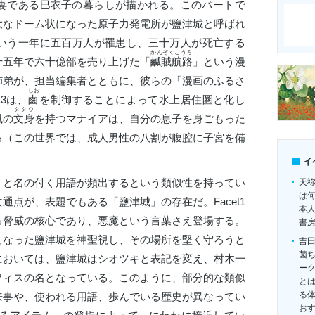
妻である
巳衣子
の暮らしが描かれる。このパートで
大なドーム状になった原子力発電所が鹽津城と呼ばれ
いう一年に五百万人が罹患し、三十万人が死亡する
かんぞくこうろ
十五年で六十億部を売り上げた「
鹹賊航路
」という漫
姉弟が、担当編集者とともに、彼らの「漫画のふるさ
しお
t3は、
鹵
を制御することによって水上居住圏と化し
タタウ
風の
文身
を持つマナイアは、自分の息子を身ごもった
る（この世界では、成人男性の八割が腹腔に子宮を備
イ
と名の付く用語が頻出するという類似性を持ってい
天
は
通点が、表題でもある「鹽津城」の存在だ。Facet1
本
る脅威の核心であり、悪魔という言葉さえ登場する。
書
国土となった鹽津城を神聖視し、その場所を堅く守ろうと
吉
菌
t2においては、鹽津城はシオツキと表記を変え、村木一
ー
フィスの名となっている。このように、部分的な類似
とは
る
来事や、使われる用語、歩んでいる歴史が異なってい
お