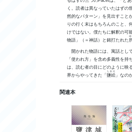
るはずの三つのFacetは、「
く。読者は異なっていたはずの
然的なパターン」を見出すこと
りの行く末はもちろんのこと、
けではない。僕たちに解釈の可
ゆ
物語」（＝神話）と銘打たれた
開かれた物語には、寓話として
「使われ方」を含め多義性を持
は、読む者の目にどのように映
しおえ
界からやってきた「
鹽絵
」なの
関連本