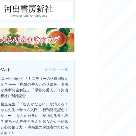
イベント一覧
ベント
祢涼×松井ゆかり「ミステリーの伏線回収と
何か？ ――『県警の番人』の伏線を、著者
人が禁断の全解説」『県警の番人』（河出
房新社）刊行記念
田俊道先生『「なんかだるい」が消える！
ちゃん先生の食べ方入門』 新刊発売記念ト
クショー 「なんかだるい」が消える食べ方
？ 菌ちゃん先生と考える おなかから始め
体と心の整え方 ＜中高生の保護者の方にも
すすめ！＞