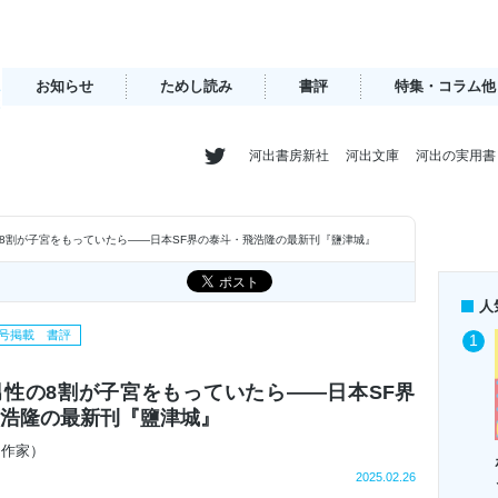
お知らせ
ためし読み
書評
特集・コラム他
河出書房新社
河出文庫
河出の実用書
8割が子宮をもっていたら――日本SF界の泰斗・飛浩隆の最新刊『鹽津城』
人
季号掲載 書評
性の8割が子宮をもっていたら――日本SF界
飛浩隆の最新刊『鹽津城』
（作家）
2025.02.26