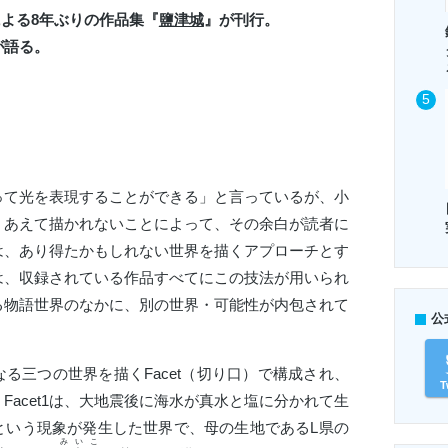
よる8
年ぶりの作品集『
鹽津城
』が刊行。
が語る。
て光を表現することができる」と言っているが、小
。あえて描かれないことによって、その余白が読者に
は、あり得たかもしれない世界を描くアプローチとす
は、収録されている作品すべてにこの技法が用いられ
る物語世界のなかに、別の世界・可能性が内包されて
公
なる三つの世界を描くFacet（切り口）で構成され、
T
Facet1は、大地震後に海水が真水と塩に分かれて生
という現象が発生した世界で、母の生地であるL県の
みいこ