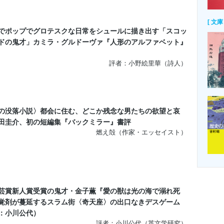
[ 文庫 
でポップでグロテスクな日常をシュールに描き出す「スコッ
ドの鬼才」カミラ・グルドーヴァ『人形のアルファベット』
評者：小野絵里華（詩人）
の没落小説〉都会に住む、どこか残念な男たちの欲望と哀
田圭介、初の短編集『バックミラー』書評
燃え殻（作家・エッセイスト）
芸賞新人賞受賞の鬼才・金子薫『愛の獣は光の海で溺れ死
覚剤が蔓延するスラム街〈奇天座〉の出口なきデスゲーム
：小川公代）
評者：小川公代（英文学研究）