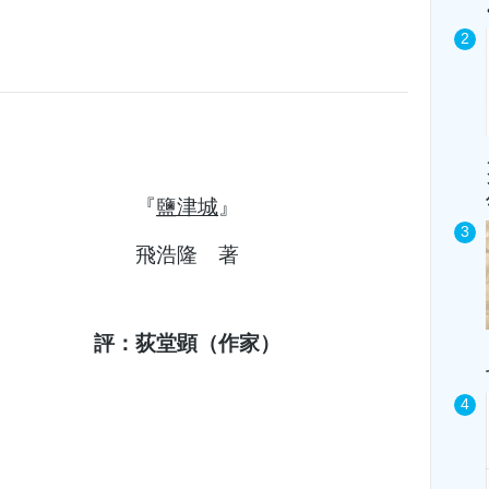
『
鹽津城
』
飛浩隆 著
評：荻堂顕（作家）