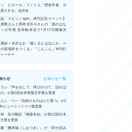
ャン゠ピエール・フィリユ『歴史学者、ガ
に潜入する』合評会
誌「スピン／spin」終刊記念イベント】
小原晩さんと岡本太玖斗さんの「紙のはな
」＞が竹尾 見本帖本店で7月17日開催決
！
藤亜紗＋水沢なお「感じるとはなにか」〜
体の居場所をつくる』『こんこん』W刊行
念トーク〜
お知らせ一覧
知らせ
・ラン『声を出して、呼びかけて、話せば
いの』が第2回永井荷風文学賞を受賞
ーユン・リー『自然のものはただ育つ』が2
6年ピューリッツァー賞受賞
連科 谷川毅訳『聊斎本紀』が第12回日本
訳大賞を受賞
浩隆『鹽津城（しおつき）』が「SFが読み