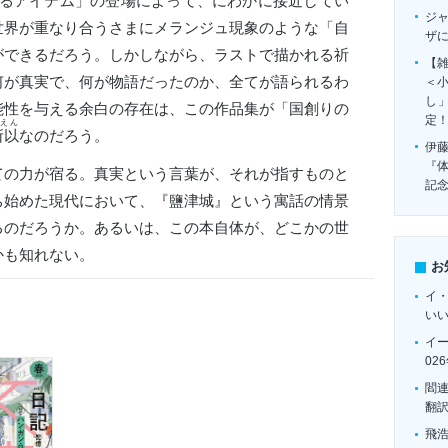
とあるアイテム」の登場によって、にわかに接近してい
ジ
世界が重なり合うさまにメランジュ現象のような「自
ザ
ができるだろう。しかしながら、ラストで描かれる祈
【雑
何が真実で、何が物語だったのか、全てが語られるわ
＜
し
能性を与える余白の存在は、この作品集が「国創りの
定
えん
所以
なのだろう。
伊
『
の力が宿る。真実という言葉が、それが指すものと
記
ち始めた現代において、『鹽津城』という寓話の情景
るのだろうか。あるいは、この本自体が、どこかの世
かも知れない。
お
イ
い
イ
02
閻
翻
飛