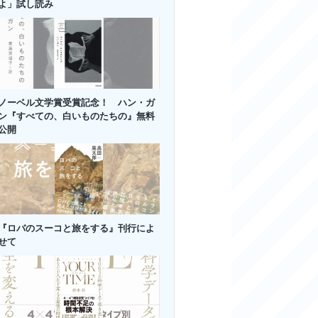
よ」試し読み
ノーベル文学賞受賞記念！ ハン・ガ
ン『すべての、白いものたちの』無料
公開
『ロバのスーコと旅をする』刊行によ
せて