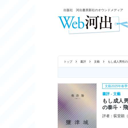
出版社 河出書房新社のオウンドメディア
トップ
書評
文藝
もし成人男性の
文藝2025年春
書評 - 文藝
もし成人男
の泰斗・
評者：荻堂顕