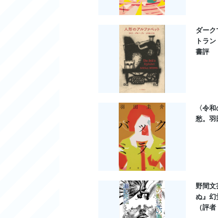
ダーク
トラン
書評
〈令和
愁。羽
野間文
ぬ』幻
（評者