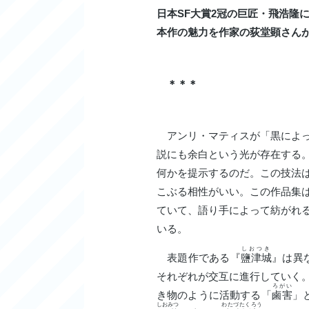
日本SF
大賞2
冠の巨匠・飛浩隆に
本作の魅力を作家の荻堂顕さん
＊＊＊
アンリ・マティスが「黒によっ
説にも余白という光が存在する
何かを提示するのだ。この技法
こぶる相性がいい。この作品集
ていて、語り手によって紡がれ
いる。
しおつき
表題作である『
鹽津城
』は異
それぞれが交互に進行していく。
ろがい
き物のように活動する「
鹵害
」
しおみつ
わたづたくろう