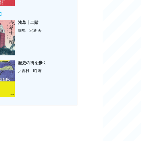
]
浅草十二階
細馬 宏通 著
歴史の街を歩く
／吉村 昭 著