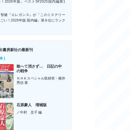
！2026年版」ベストSF2025国内編第1
！
川智健『エレガンス』が「このミステリー
ごい！2026年版 国内編」第８位にランク
ン
出書房新社の最新刊
本 ]
敢へて消さず… 日記の中
の戦争
ＮＨＫスペシャル取材班・横井
秀信 著
石原豪人 増補版
／中村 圭子 編