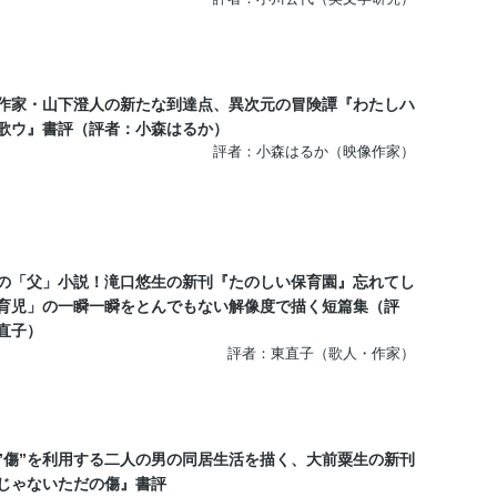
作家・山下澄人の新たな到達点、異次元の冒険譚『わたしハ
歌ウ』書評（評者：小森はるか）
評者：小森はるか（映像作家）
の「父」小説！滝口悠生の新刊『たのしい保育園』忘れてし
育児」の一瞬一瞬をとんでもない解像度で描く短篇集（評
直子）
評者：東直子（歌人・作家）
”傷”を利用する二人の男の同居生活を描く、大前粟生の新刊
じゃないただの傷』書評