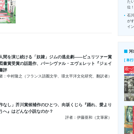
たい
位
石
がす
イ
河
人間を演じ続ける「奴隷」ジムの逃走劇――ピュリツァー賞
[ 単行
図書賞受賞の話題作、パーシヴァル・エヴェレット『ジェイ
書評
者：中村隆之（フランス語圏文学、環太平洋文化研究、翻訳者）
作なし」芥川賞候補作のひとつ、向坂くじら『踊れ、愛より
うへ』はどんな小説なのか？
評者：伊藤亜和（文筆家）