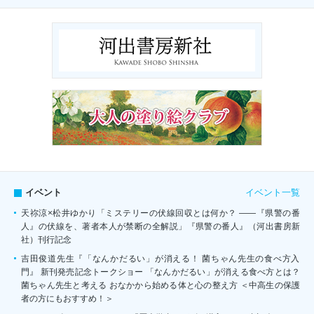
イベント一覧
イベント
天祢涼×松井ゆかり「ミステリーの伏線回収とは何か？ ――『県警の番
人』の伏線を、著者本人が禁断の全解説」『県警の番人』（河出書房新
社）刊行記念
吉田俊道先生『「なんかだるい」が消える！ 菌ちゃん先生の食べ方入
門』 新刊発売記念トークショー 「なんかだるい」が消える食べ方とは？
菌ちゃん先生と考える おなかから始める体と心の整え方 ＜中高生の保護
者の方にもおすすめ！＞