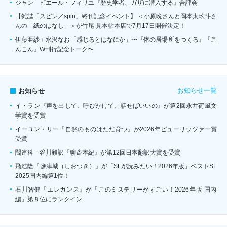
ジャン゠ピエール・フィリユ『歴史学者、ガザに潜入する』合評会
【雑誌「スピン／spin」終刊記念イベント】 ＜小原晩さんと岡本太玖斗さ
んの「紙のはなし」＞が竹尾 見本帖本店で7月17日開催決定！
伊藤亜紗＋水沢なお「感じるとはなにか」〜『体の居場所をつくる』『こ
んこん』W刊行記念トーク〜
お知らせ一覧
お知らせ
イ・ラン『声を出して、呼びかけて、話せばいいの』が第2回永井荷風文
学賞を受賞
イーユン・リー『自然のものはただ育つ』が2026年ピューリッツァー賞
受賞
閻連科 谷川毅訳『聊斎本紀』が第12回日本翻訳大賞を受賞
飛浩隆『鹽津城（しおつき）』が「SFが読みたい！2026年版」ベストSF
2025国内編第1位！
石川智健『エレガンス』が「このミステリーがすごい！2026年版 国内
編」第８位にランクイン