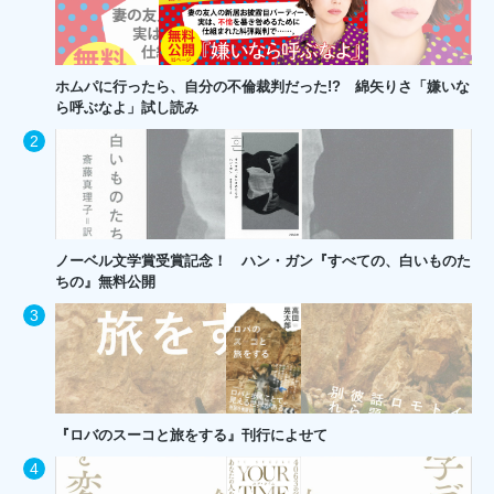
ホムパに行ったら、自分の不倫裁判だった!? 綿矢りさ「嫌いな
ら呼ぶなよ」試し読み
ノーベル文学賞受賞記念！ ハン・ガン『すべての、白いものた
ちの』無料公開
『ロバのスーコと旅をする』刊行によせて