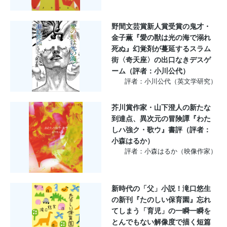
野間文芸賞新人賞受賞の鬼才・
金子薫『愛の獣は光の海で溺れ
死ぬ』幻覚剤が蔓延するスラム
街〈奇天座〉の出口なきデスゲ
ーム（評者：小川公代）
評者：小川公代（英文学研究）
芥川賞作家・山下澄人の新たな
到達点、異次元の冒険譚『わた
しハ強ク・歌ウ』書評（評者：
小森はるか）
評者：小森はるか（映像作家）
新時代の「父」小説！滝口悠生
の新刊『たのしい保育園』忘れ
てしまう「育児」の一瞬一瞬を
とんでもない解像度で描く短篇