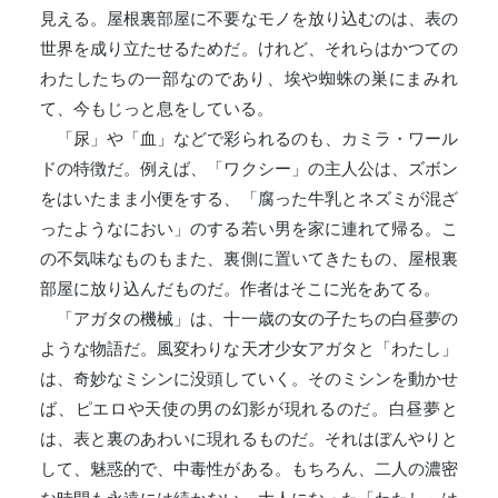
見える。屋根裏部屋に不要なモノを放り込むのは、表の
世界を成り立たせるためだ。けれど、それらはかつての
わたしたちの一部なのであり、埃や蜘蛛の巣にまみれ
て、今もじっと息をしている。
「尿」や「血」などで彩られるのも、カミラ・ワール
ドの特徴だ。例えば、「ワクシー」の主人公は、ズボン
をはいたまま小便をする、「腐った牛乳とネズミが混ざ
ったようなにおい」のする若い男を家に連れて帰る。こ
の不気味なものもまた、裏側に置いてきたもの、屋根裏
部屋に放り込んだものだ。作者はそこに光をあてる。
「アガタの機械」は、十一歳の女の子たちの白昼夢の
ような物語だ。風変わりな天才少女アガタと「わたし」
は、奇妙なミシンに没頭していく。そのミシンを動かせ
ば、ピエロや天使の男の幻影が現れるのだ。白昼夢と
は、表と裏のあわいに現れるものだ。それはぼんやりと
して、魅惑的で、中毒性がある。もちろん、二人の濃密