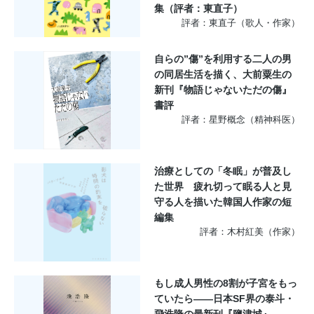
集（評者：東直子）
評者：東直子（歌人・作家）
自らの”傷”を利用する二人の男
の同居生活を描く、大前粟生の
新刊『物語じゃないただの傷』
書評
評者：星野概念（精神科医）
治療としての「冬眠」が普及し
た世界 疲れ切って眠る人と見
守る人を描いた韓国人作家の短
編集
評者：木村紅美（作家）
もし成人男性の8割が子宮をもっ
ていたら――日本SF界の泰斗・
飛浩隆の最新刊『鹽津城』