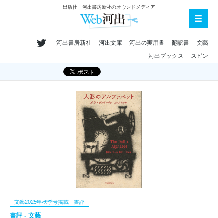
出版社 河出書房新社のオウンドメディア
河出書房新社
河出文庫
河出の実用書
翻訳書
文藝
河出ブックス
スピン
文藝2025年秋季号掲載 書評
書評 - 文藝