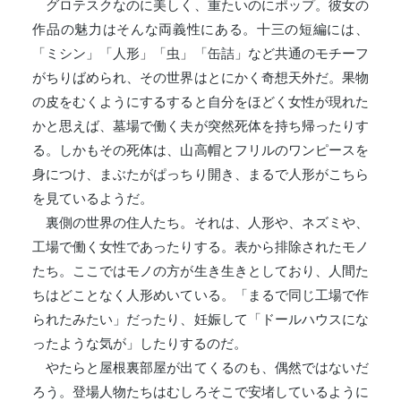
グロテスクなのに美しく、重たいのにポップ。彼女の
作品の魅力はそんな両義性にある。十三の短編には、
「ミシン」「人形」「虫」「缶詰」など共通のモチーフ
がちりばめられ、その世界はとにかく奇想天外だ。果物
の皮をむくようにするすると自分をほどく女性が現れた
かと思えば、墓場で働く夫が突然死体を持ち帰ったりす
る。しかもその死体は、山高帽とフリルのワンピースを
身につけ、まぶたがぱっちり開き、まるで人形がこちら
を見ているようだ。
裏側の世界の住人たち。それは、人形や、ネズミや、
工場で働く女性であったりする。表から排除されたモノ
たち。ここではモノの方が生き生きとしており、人間た
ちはどことなく人形めいている。「まるで同じ工場で作
られたみたい」だったり、妊娠して「ドールハウスにな
ったような気が」したりするのだ。
やたらと屋根裏部屋が出てくるのも、偶然ではないだ
ろう。登場人物たちはむしろそこで安堵しているように