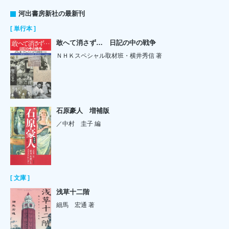
河出書房新社の最新刊
[ 単行本 ]
敢へて消さず… 日記の中の戦争
ＮＨＫスペシャル取材班・横井秀信 著
石原豪人 増補版
／中村 圭子 編
[ 文庫 ]
浅草十二階
細馬 宏通 著