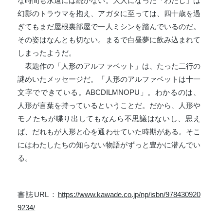
な時間も永遠には続かない。大人になった「わたし」は
幻影のトラウマを抱え、アガタに至っては、四十歳を過
ぎてもまだ屋根裏部屋で一人ミシンを踏んでいるのだ。
その姿はなんとも切ない。まるで白昼夢に飲み込まれて
しまったようだ。
表題作の「人形のアルファベット」は、たった二行の
謎めいたメッセージだ。「人形のアルファベットは十一
文字でできている。ABCDILMNOPU」。わかるのは、
人形が言葉を持っているということだ。だから、人形や
モノたちが喋り出してもなんら不思議はないし、思え
ば、だれもが人形と心を通わせていた時期がある。そこ
にはわたしたちの知らない物語がずっと豊かに潜んでい
る。
書誌URL：
https://www.kawade.co.jp/np/isbn/978430920
9234/