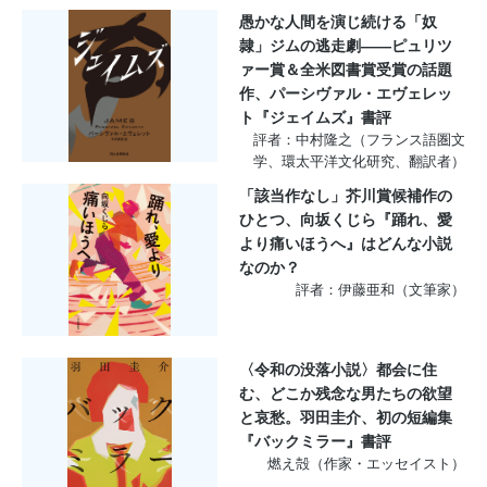
愚かな人間を演じ続ける「奴
隷」ジムの逃走劇――ピュリツ
ァー賞＆全米図書賞受賞の話題
作、パーシヴァル・エヴェレッ
ト『ジェイムズ』書評
評者：中村隆之（フランス語圏文
学、環太平洋文化研究、翻訳者）
「該当作なし」芥川賞候補作の
ひとつ、向坂くじら『踊れ、愛
より痛いほうへ』はどんな小説
なのか？
評者：伊藤亜和（文筆家）
〈令和の没落小説〉都会に住
む、どこか残念な男たちの欲望
と哀愁。羽田圭介、初の短編集
『バックミラー』書評
燃え殻（作家・エッセイスト）