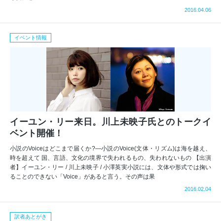
2016.04.06
イベント情報
イーユン・リー来日。川上未映子氏とのトークイ
ベント開催！
小説のVoiceはどこまで届くか?―小説のVoice(文体・リズム)は海を越え、
時を超えて 国、言語、文化の境界で失われるもの、失われないもの 【出演
者】イーユン・リー / 川上未映子 / 小澤英実小説には、文体や形式では掬い
ることのできない「Voice」があると言う。その声は果
2016.02.04
訳者あとがき