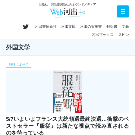
出版社 河出書房新社のオウンドメディア
河出書房新社
河出文庫
河出の実用書
翻訳書
文藝
河出ブックス
スピン
外国文学
刊行によせて
5/7いよいよフランス大統領選最終決選…衝撃のベ
ストセラー『服従』は新たな視点で読み直される
のを待っている