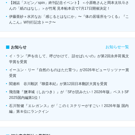
【雑誌「スピン／spin」終刊記念イベント】 ＜小原晩さんと岡本太玖斗さ
んの「紙のはなし」＞が竹尾 見本帖本店で7月17日開催決定！
伊藤亜紗＋水沢なお「感じるとはなにか」〜『体の居場所をつくる』『こ
んこん』W刊行記念トーク〜
お知らせ一覧
お知らせ
イ・ラン『声を出して、呼びかけて、話せばいいの』が第2回永井荷風文
学賞を受賞
イーユン・リー『自然のものはただ育つ』が2026年ピューリッツァー賞
受賞
閻連科 谷川毅訳『聊斎本紀』が第12回日本翻訳大賞を受賞
飛浩隆『鹽津城（しおつき）』が「SFが読みたい！2026年版」ベストSF
2025国内編第1位！
石川智健『エレガンス』が「このミステリーがすごい！2026年版 国内
編」第８位にランクイン