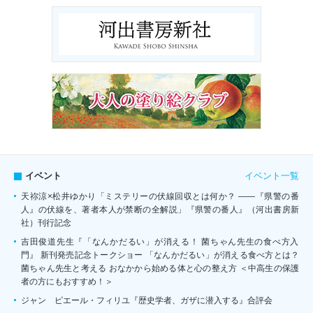
イベント一覧
イベント
天祢涼×松井ゆかり「ミステリーの伏線回収とは何か？ ――『県警の番
人』の伏線を、著者本人が禁断の全解説」『県警の番人』（河出書房新
社）刊行記念
吉田俊道先生『「なんかだるい」が消える！ 菌ちゃん先生の食べ方入
門』 新刊発売記念トークショー 「なんかだるい」が消える食べ方とは？
菌ちゃん先生と考える おなかから始める体と心の整え方 ＜中高生の保護
者の方にもおすすめ！＞
ジャン゠ピエール・フィリユ『歴史学者、ガザに潜入する』合評会