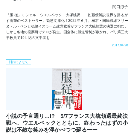
関口涼子
『服 従』ミシェル・ウエルベック 大塚桃訳 佐藤優解説世界を揺るが
す衝撃のベストセラー、緊急文庫化！2022年６月、極右・国民戦線マリー
ヌ・ル・ペンと穏健イスラーム政党党首がフランス大統領選の決選に挑む。
しかし各地の投票所でテロが発生。国全体に報道管制が敷かれ、パリ第三大
学教員で19世紀の文学者を
2017.04.28
刊行によせて
小説の予言通り…!? 5/7フランス大統領選最終決
戦へ。ウエルベックとともに、終わったはずの小
説は不敵な笑みを浮かべつつ蘇るーー