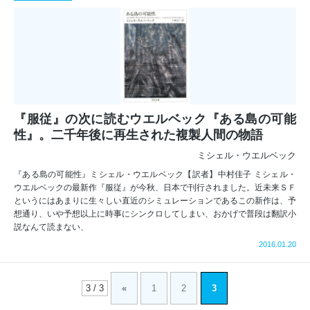
『服従』の次に読むウエルベック『ある島の可能
性』。二千年後に再生された複製人間の物語
ミシェル・ウエルベック
『ある島の可能性』ミシェル・ウエルベック【訳者】中村佳子 ミシェル・
ウエルベックの最新作『服従』が今秋、日本で刊行されました。近未来ＳＦ
というにはあまりに生々しい直近のシミュレーションであるこの新作は、予
想通り、いや予想以上に時事にシンクロしてしまい、おかげで普段は翻訳小
説なんて読まない、
2016.01.20
3 / 3
«
1
2
3