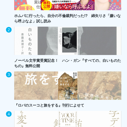
ホムパに行ったら、自分の不倫裁判だった!? 綿矢りさ「嫌いな
ら呼ぶなよ」試し読み
ノーベル文学賞受賞記念！ ハン・ガン『すべての、白いものた
ちの』無料公開
『ロバのスーコと旅をする』刊行によせて