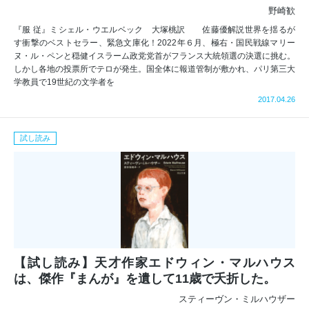
野崎歓
『服 従』ミシェル・ウエルベック 大塚桃訳 佐藤優解説世界を揺るが
す衝撃のベストセラー、緊急文庫化！2022年６月、極右・国民戦線マリー
ヌ・ル・ペンと穏健イスラーム政党党首がフランス大統領選の決選に挑む。
しかし各地の投票所でテロが発生。国全体に報道管制が敷かれ、パリ第三大
学教員で19世紀の文学者を
2017.04.26
試し読み
【試し読み】天才作家エドウィン・マルハウス
は、傑作『まんが』を遺して11歳で夭折した。
スティーヴン・ミルハウザー