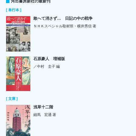
河出書房新社の最新刊
[ 単行本 ]
敢へて消さず… 日記の中の戦争
ＮＨＫスペシャル取材班・横井秀信 著
石原豪人 増補版
／中村 圭子 編
[ 文庫 ]
浅草十二階
細馬 宏通 著