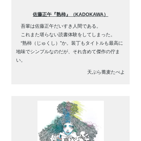
佐藤正午『熟柿』（KADOKAWA）
吾輩は佐藤正午だいすき人間である。
これまた堪らない読書体験をしてしまった。
“熟柿（じゅくし）”か。装丁もタイトルも最高に
地味でシンプルなのだが、それ含めて傑作の佇ま
い。
天ぷら蕎麦たべよ