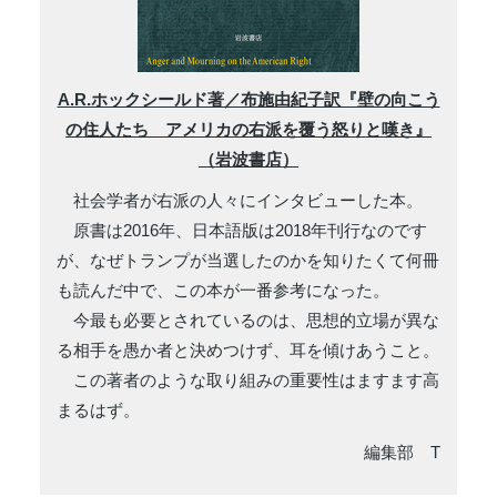
A.R.ホックシールド著／布施由紀子訳『壁の向こう
の住人たち アメリカの右派を覆う怒りと嘆き』
（岩波書店）
社会学者が右派の人々にインタビューした本。
原書は2016年、日本語版は2018年刊行なのです
が、なぜトランプが当選したのかを知りたくて何冊
も読んだ中で、この本が一番参考になった。
今最も必要とされているのは、思想的立場が異な
る相手を愚か者と決めつけず、耳を傾けあうこと。
この著者のような取り組みの重要性はますます高
まるはず。
編集部 T