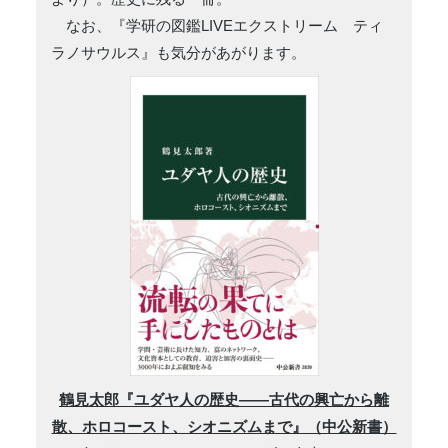
なお、『学研の図鑑LIVEエクストリーム ティ
ラノサウルス』も気分があがります。
鶴見太郎『ユダヤ人の歴史――古代の興亡から離
散、ホロコースト、シオニズムまで』（中公新書）