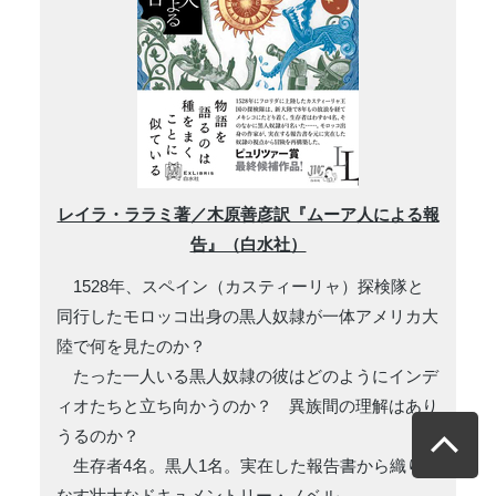
レイラ・ララミ著／木原善彦訳『ムーア人による報
告』（白水社）
1528年、スペイン（カスティーリャ）探検隊と
同行したモロッコ出身の黒人奴隷が一体アメリカ大
陸で何を見たのか？
たった一人いる黒人奴隷の彼はどのようにインデ
ィオたちと立ち向かうのか？ 異族間の理解はあり
うるのか？
生存者4名。黒人1名。実在した報告書から織り
なす壮大なドキュメントリー・ノベル。