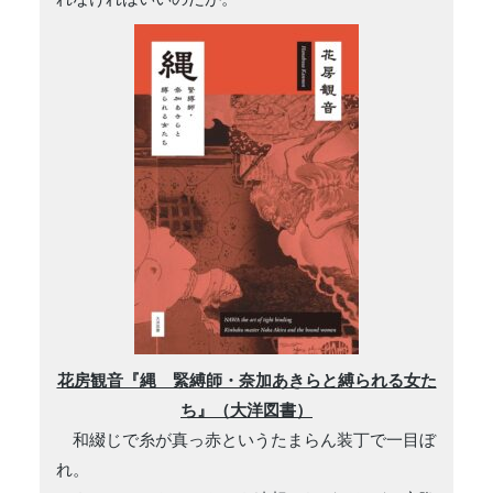
花房観音『縄 緊縛師・奈加あきらと縛られる女た
ち』（大洋図書）
和綴じで糸が真っ赤というたまらん装丁で一目ぼ
れ。