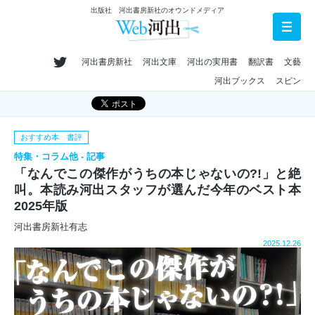
出版社 河出書房新社のオウンドメディア
河出書房新社
河出文庫
河出の実用書
翻訳書
文藝
河出ブックス
スピン
おすすめ本 書評
特集・コラム他 - 記事
「なんでこの傑作がうちの本じゃないの?!」と絶
叫。本読み河出スタッフが選んだ今年のベスト本
2025年版
河出書房新社有志
2025.12.26