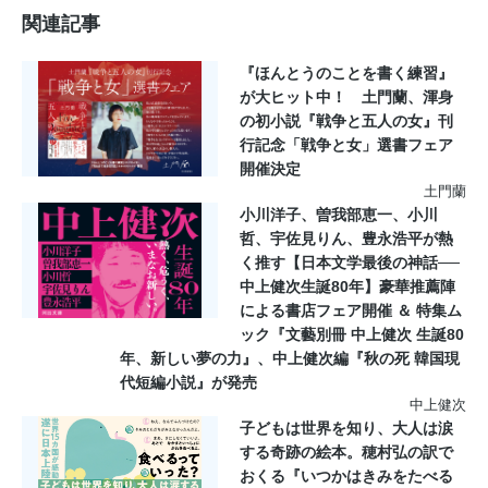
関連記事
『ほんとうのことを書く練習』
が大ヒット中！ 土門蘭、渾身
の初小説『戦争と五人の女』刊
行記念「戦争と女」選書フェア
開催決定
土門蘭
小川洋子、曽我部恵一、小川
哲、宇佐見りん、豊永浩平が熱
く推す【日本文学最後の神話──
中上健次生誕80年】豪華推薦陣
による書店フェア開催 ＆ 特集ム
ック『文藝別冊 中上健次 生誕80
年、新しい夢の力』、中上健次編『秋の死 韓国現
代短編小説』が発売
中上健次
子どもは世界を知り、大人は涙
する奇跡の絵本。穂村弘の訳で
おくる『いつかはきみをたべる