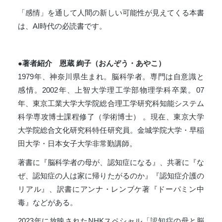
「感情」を通して人間の新しい可能性が見えてくる本書
は、AI時代の必読書です。
●著者紹介 恩蔵 絢子（おんぞう・あやこ）
1979年、神奈川県生まれ。脳科学者。専門は自意識と
感情。2002年、上智大学理工学部物理学科卒業。07
年、東京工業大学大学院総合理工学研究科知能システム
科学専攻博士課程修了（学術博士） 。現在、東京大学
大学院総合文化研究科特任研究員。金城学院大学・早稲
田大学・日本女子大学非常勤講師。
著書に『脳科学者の母が、認知症になる』、共著に『な
ぜ、認知症の人は家に帰りたがるのか』『認知症介護の
リアル』、訳書にアンナ・レンブケ著『ドーパミン中
毒』などがある。
2023年に放映されたNHKスペシャル「認知症の母と脳