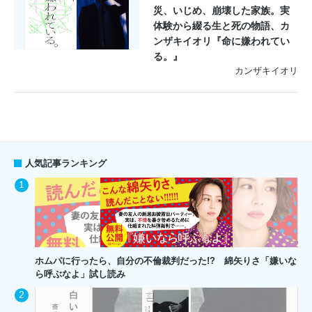
災、いじめ、崩壊した家族。実
体験から綴る生と死の物語、カ
ンザキイオリ『命に嫌われてい
る。』
カンザキイオリ
人気記事ランキング
ホムパに行ったら、自分の不倫裁判だった!? 綿矢りさ「嫌いな
ら呼ぶなよ」試し読み