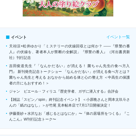
イベント一覧
イベント
天祢涼×松井ゆかり「ミステリーの伏線回収とは何か？ ――『県警の番
人』の伏線を、著者本人が禁断の全解説」『県警の番人』（河出書房新
社）刊行記念
吉田俊道先生『「なんかだるい」が消える！ 菌ちゃん先生の食べ方入
門』 新刊発売記念トークショー 「なんかだるい」が消える食べ方とは？
菌ちゃん先生と考える おなかから始める体と心の整え方 ＜中高生の保護
者の方にもおすすめ！＞
ジャン゠ピエール・フィリユ『歴史学者、ガザに潜入する』合評会
【雑誌「スピン／spin」終刊記念イベント】 ＜小原晩さんと岡本太玖斗さ
んの「紙のはなし」＞が竹尾 見本帖本店で7月17日開催決定！
伊藤亜紗＋水沢なお「感じるとはなにか」〜『体の居場所をつくる』『こ
んこん』W刊行記念トーク〜