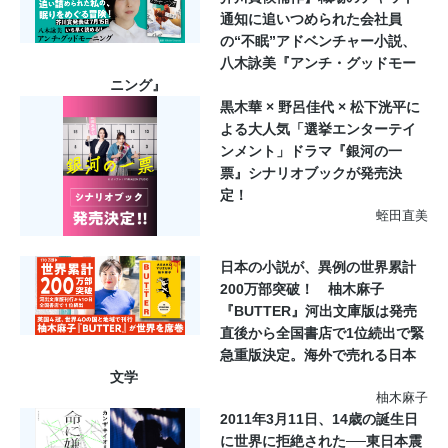
通知に追いつめられた会社員
の“不眠”アドベンチャー小説、
八木詠美『アンチ・グッドモー
ニング』
黒木華 × 野呂佳代 × 松下洸平に
よる大人気「選挙エンターテイ
ンメント」ドラマ『銀河の一
票』シナリオブックが発売決
定！
蛭田直美
日本の小説が、異例の世界累計
200万部突破！ 柚木麻子
『BUTTER』河出文庫版は発売
直後から全国書店で1位続出で緊
急重版決定。海外で売れる日本
文学
柚木麻子
2011年3月11日、14歳の誕生日
に世界に拒絶された──東日本震