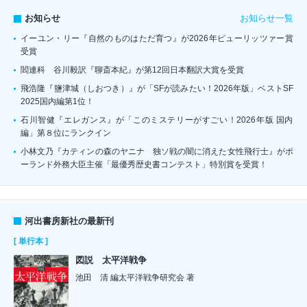
お知らせ一覧
お知らせ
イーユン・リー『自然のものはただ育つ』が2026年ピューリッツァー賞
受賞
閻連科 谷川毅訳『聊斎本紀』が第12回日本翻訳大賞を受賞
飛浩隆『鹽津城（しおつき）』が「SFが読みたい！2026年版」ベストSF
2025国内編第1位！
石川智健『エレガンス』が「このミステリーがすごい！2026年版 国内
編」第８位にランクイン
小林文乃『カティンの森のヤニナ 独ソ戦の闇に消えた女性飛行士』がポ
ーランド外務大臣主催「最優秀歴史書コンテスト」特別賞を受賞！
河出書房新社の最新刊
[ 単行本 ]
図説 太平洋戦争
池田 清 編太平洋戦争研究会 著