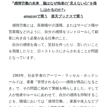
『
感情労働の未来 脳はなぜ他者の”見えない心”を推
しはかるのか?
』
amazonで買う
楽天ブックスで買う
感情労働とは、医療職や介護職、またはサービス職や
営業職などのように、自分の感情をコントロールして顧
客に向き合う必要がある仕事のこと。
自分の感情を偽って、笑顔を作ったり、言いたいこと
を我慢したりと、日々ストレスにさらされることが問題
となっています。
1983年、社会学者のアーリー・ラッセル・ホックシ
ールドは、著書『管理される心――感情が商品になると
き』で、その問題に初めて警鐘を鳴らしました。そして
人が他者やルールにあわせて、自分の感情を抑制するこ
とを、職場においては「感情労働」、家庭や友人などプ