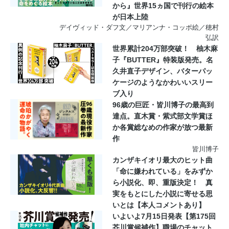
から』世界15ヵ国で刊行の絵本
が日本上陸
デイヴィッド・ダフ文／マリアンナ・コッポ絵／穂村
弘訳
世界累計204万部突破！ 柚木麻
子『BUTTER』特装版発売。名
久井直子デザイン、バターパッ
ケージのようなかわいいスリー
ブ入り
96歳の巨匠・皆川博子の最高到
達点。直木賞・紫式部文学賞ほ
か各賞総なめの作家が放つ最新
作
皆川博子
カンザキイオリ最大のヒット曲
「命に嫌われている」をみずか
ら小説化、即、重版決定！ 真
実をもとにした小説に寄せる思
いとは【本人コメントあり】
いよいよ7月15日発表【第175回
芥川賞候補作】職場のチャット