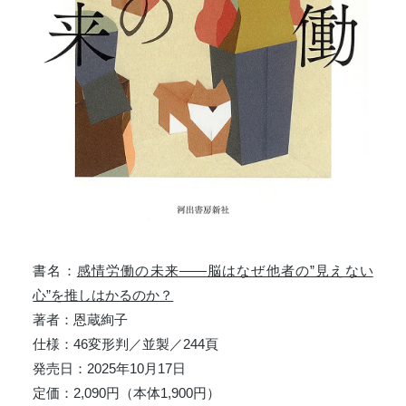
書名：
感情労働の未来――脳はなぜ他者の”見えない
心”を推しはかるのか？
著者：恩蔵絢子
仕様：46変形判／並製／244頁
発売⽇：2025年10⽉17日
定価：2,090円（本体1,900円）