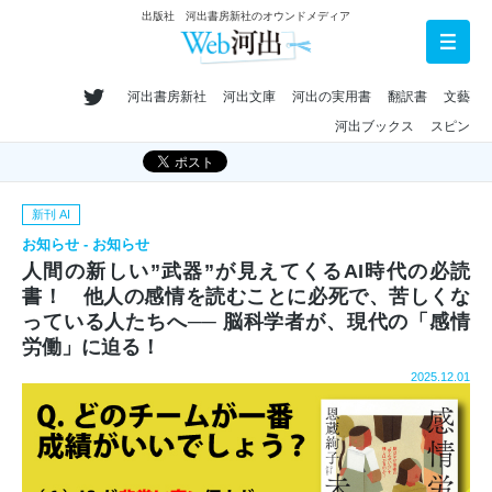
出版社 河出書房新社のオウンドメディア
河出書房新社
河出文庫
河出の実用書
翻訳書
文藝
河出ブックス
スピン
新刊 AI
お知らせ - お知らせ
人間の新しい”武器”が見えてくるAI時代の必読
書！ 他人の感情を読むことに必死で、苦しくな
っている人たちへ── 脳科学者が、現代の「感情
労働」に迫る！
2025.12.01