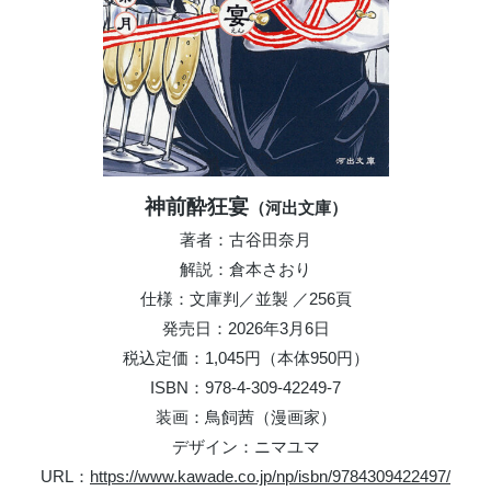
神前酔狂宴
（河出文庫）
著者：古谷田奈月
解説：倉本さおり
仕様：文庫判／並製 ／256頁
発売日：2026年3月6日
税込定価：1,045円（本体950円）
ISBN：978-4-309-42249-7
装画：鳥飼茜（漫画家）
デザイン：ニマユマ
URL：
https://www.kawade.co.jp/np/isbn/9784309422497/