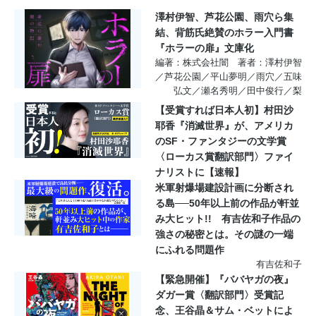
澤村伊智、芦花公園、雨穴ら集
結、背筋氏絶賛のホラー入門書
『ホラーの扉』文庫化
編著：株式会社闇 著者：澤村伊智
／芦花公園／平山夢明／雨穴／五味
弘文／瀬名秀明／田中俊行／梨
【受賞すれば日本人初】村田沙
耶香『消滅世界』が、アメリカ
のSF・ファンタジーの文学賞
〈ローカス賞翻訳部門〉ファイ
ナリストに【速報】
米軍射爆場建設計画に分断され
る島──50年以上前の作品が軒並
み大ヒット!! 有吉佐和子作品の
強さの秘密とは。その謎の一端
にふれる問題作
有吉佐和子
【緊急開催】『ババヤガの夜』
ダガー賞〈翻訳部門〉受賞記
念、王谷晶＆サム・ベットによ