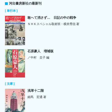
河出書房新社の最新刊
[ 単行本 ]
敢へて消さず… 日記の中の戦争
ＮＨＫスペシャル取材班・横井秀信 著
石原豪人 増補版
／中村 圭子 編
[ 文庫 ]
浅草十二階
細馬 宏通 著