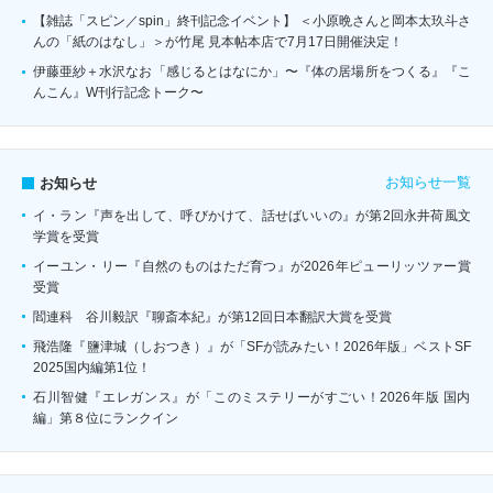
【雑誌「スピン／spin」終刊記念イベント】 ＜小原晩さんと岡本太玖斗さ
んの「紙のはなし」＞が竹尾 見本帖本店で7月17日開催決定！
伊藤亜紗＋水沢なお「感じるとはなにか」〜『体の居場所をつくる』『こ
んこん』W刊行記念トーク〜
お知らせ一覧
お知らせ
イ・ラン『声を出して、呼びかけて、話せばいいの』が第2回永井荷風文
学賞を受賞
イーユン・リー『自然のものはただ育つ』が2026年ピューリッツァー賞
受賞
閻連科 谷川毅訳『聊斎本紀』が第12回日本翻訳大賞を受賞
飛浩隆『鹽津城（しおつき）』が「SFが読みたい！2026年版」ベストSF
2025国内編第1位！
石川智健『エレガンス』が「このミステリーがすごい！2026年版 国内
編」第８位にランクイン