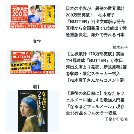
日本の小説が、異例の世界累計
200万部突破！ 柚木麻子
『BUTTER』河出文庫版は発売
直後から全国書店で1位続出で緊
急重版決定。海外で売れる日本
文学
柚木麻子
【世界累計 170万部突破】英国
で4冠達成『BUTTER』が本日、
河出文庫より発売。新規原稿2篇
を収録・限定ステッカー封入
【柚木麻子さんからコメント到
着】
【最後の来日前に】あなたをフ
ェルメール通にする最強入門書
『なるほどフェルメール』現存
全35作品をフルカラー収載
千足伸行監修