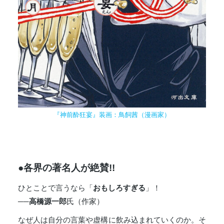
『神前酔狂宴』装画：鳥飼茜（漫画家）
●各界の著名人が絶賛!!
ひとことで言うなら「
おもしろすぎる
」！
──
高橋源一郎
氏（作家）
なぜ人は自分の言葉や虚構に飲み込まれていくのか。そ