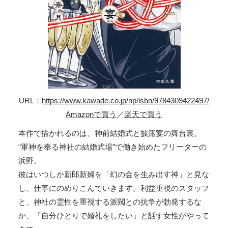
URL：
https://www.kawade.co.jp/np/isbn/9784309422497/
Amazonで買う
／
楽天で買う
本作で描かれるのは、神前結婚式と披露宴の舞台裏。
“軍神を奉る神社の結婚式場”で働き始めたフリーターの
浜野。
彼はいつしか新郎新婦を「幻の金を生み出す神」と見な
し、仕事にのめりこんでいきます。利益重視のスタッフ
と、神社の霊性を重視する派閥との抗争が勃発するな
か、「自分ひとりで婚礼をしたい」と話す女性がやって