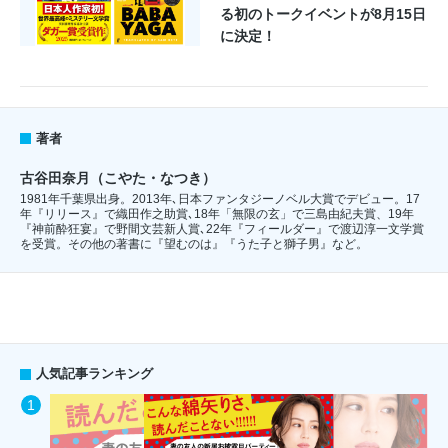
る初のトークイベントが8月15日
に決定！
著者
古谷田奈月（こやた・なつき）
1981年千葉県出身。2013年､日本ファンタジーノベル大賞でデビュー。17
年『リリース』で織田作之助賞､18年「無限の玄」で三島由紀夫賞、19年
『神前酔狂宴』で野間文芸新人賞､22年『フィールダー』で渡辺淳一文学賞
を受賞。その他の著書に『望むのは』『うた子と獅子男』など。
人気記事ランキング