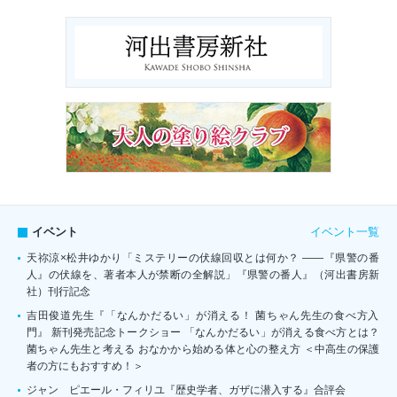
イベント一覧
イベント
天祢涼×松井ゆかり「ミステリーの伏線回収とは何か？ ――『県警の番
人』の伏線を、著者本人が禁断の全解説」『県警の番人』（河出書房新
社）刊行記念
吉田俊道先生『「なんかだるい」が消える！ 菌ちゃん先生の食べ方入
門』 新刊発売記念トークショー 「なんかだるい」が消える食べ方とは？
菌ちゃん先生と考える おなかから始める体と心の整え方 ＜中高生の保護
者の方にもおすすめ！＞
ジャン゠ピエール・フィリユ『歴史学者、ガザに潜入する』合評会