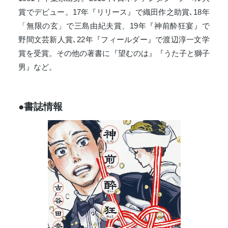
賞でデビュー。17年『リリース』で織田作之助賞､18年
「無限の玄」で三島由紀夫賞、19年『神前酔狂宴』で
野間文芸新人賞､22年『フィールダー』で渡辺淳一文学
賞を受賞。その他の著書に『望むのは』『うた子と獅子
男』など。
●書誌情報