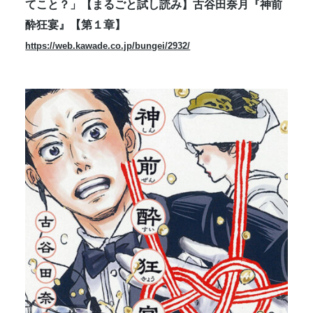
てこと？」【まるごと試し読み】古谷田奈月『神前
酔狂宴』【第１章】
https://web.kawade.co.jp/bungei/2932/