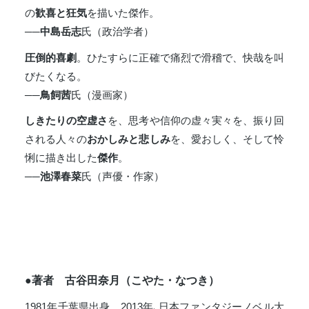
の
歓喜と狂気
を描いた傑作。
──中島岳志
氏（政治学者）
圧倒的喜劇
。ひたすらに正確で痛烈で滑稽で、快哉を叫
びたくなる。
──鳥飼茜
氏（漫画家）
しきたりの空虚さ
を、思考や信仰の虚々実々を、振り回
される人々の
おかしみと悲しみ
を、愛おしく、そして怜
悧に描き出した
傑作
。
──池澤春菜
氏（声優・作家）
●著者 古谷田奈月（こやた・なつき）
1981年千葉県出身。2013年､日本ファンタジーノベル大