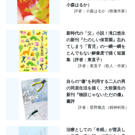
小森はるか）
評者：小森はるか（映像作家）
新時代の「父」小説！滝口悠生
の新刊『たのしい保育園』忘れ
てしまう「育児」の一瞬一瞬を
とんでもない解像度で描く短篇
集（評者：東直子）
評者：東直子（歌人・作家）
自らの”傷”を利用する二人の男
の同居生活を描く、大前粟生の
新刊『物語じゃないただの傷』
書評
評者：星野概念（精神科医）
治療としての「冬眠」が普及し