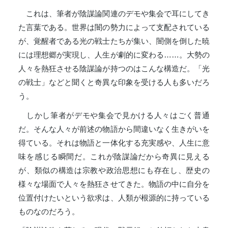
これは、筆者が陰謀論関連のデモや集会で耳にしてき
た言葉である。世界は闇の勢力によって支配されている
が、覚醒者である光の戦士たちが集い、闇側を倒した暁
には理想郷が実現し、人生が劇的に変わる……。大勢の
人々を熱狂させる陰謀論が持つのはこんな構造だ。「光
の戦士」などと聞くと奇異な印象を受ける人も多いだろ
う。
しかし筆者がデモや集会で見かける人々はごく普通
だ。そんな人々が前述の物語から間違いなく生きがいを
得ている。それは物語と一体化する充実感や、人生に意
味を感じる瞬間だ。これが陰謀論だから奇異に見える
が、類似の構造は宗教や政治思想にも存在し、歴史の
様々な場面で人々を熱狂させてきた。物語の中に自分を
位置付けたいという欲求は、人類が根源的に持っている
ものなのだろう。