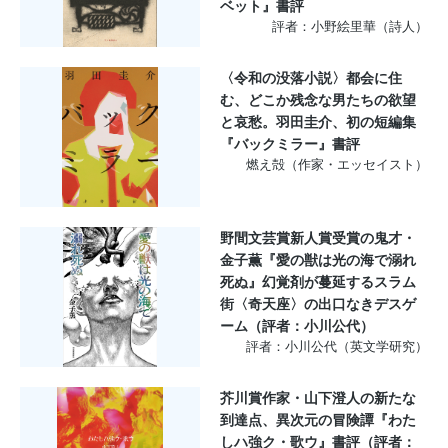
ベット』書評
評者：小野絵里華（詩人）
〈令和の没落小説〉都会に住
む、どこか残念な男たちの欲望
と哀愁。羽田圭介、初の短編集
『バックミラー』書評
燃え殻（作家・エッセイスト）
野間文芸賞新人賞受賞の鬼才・
金子薫『愛の獣は光の海で溺れ
死ぬ』幻覚剤が蔓延するスラム
街〈奇天座〉の出口なきデスゲ
ーム（評者：小川公代）
評者：小川公代（英文学研究）
芥川賞作家・山下澄人の新たな
到達点、異次元の冒険譚『わた
しハ強ク・歌ウ』書評（評者：