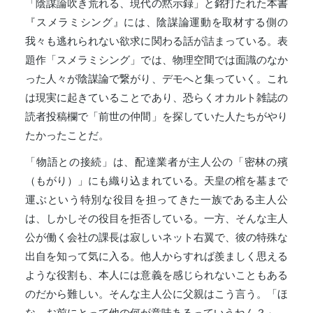
「陰謀論吹き荒れる、現代の黙示録」と銘打たれた本書
『スメラミシング』には、陰謀論運動を取材する側の
我々も逃れられない欲求に関わる話が詰まっている。表
題作「スメラミシング」では、物理空間では面識のなか
った人々が陰謀論で繋がり、デモへと集っていく。これ
は現実に起きていることであり、恐らくオカルト雑誌の
読者投稿欄で「前世の仲間」を探していた人たちがやり
たかったことだ。
「物語との接続」は、配達業者が主人公の「密林の殯
（もがり）」にも織り込まれている。天皇の棺を墓まで
運ぶという特別な役目を担ってきた一族である主人公
は、しかしその役目を拒否している。一方、そんな主人
公が働く会社の課長は寂しいネット右翼で、彼の特殊な
出自を知って気に入る。他人からすれば羨ましく思える
ような役割も、本人には意義を感じられないこともある
のだから難しい。そんな主人公に父親はこう言う。「ほ
な、お前にとって他の何が意味あるっていうねん？」