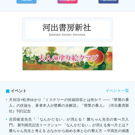
イベント一覧
イベント
天祢涼×松井ゆかり「ミステリーの伏線回収とは何か？ ――『県警の番
人』の伏線を、著者本人が禁断の全解説」『県警の番人』（河出書房新
社）刊行記念
吉田俊道先生『「なんかだるい」が消える！ 菌ちゃん先生の食べ方入
門』 新刊発売記念トークショー 「なんかだるい」が消える食べ方とは？
菌ちゃん先生と考える おなかから始める体と心の整え方 ＜中高生の保護