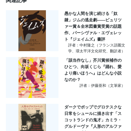
関連記事
愚かな人間を演じ続ける「奴
隷」ジムの逃走劇――ピュリツ
ァー賞＆全米図書賞受賞の話題
作、パーシヴァル・エヴェレッ
ト『ジェイムズ』書評
評者：中村隆之（フランス語圏文
学、環太平洋文化研究、翻訳者）
「該当作なし」芥川賞候補作の
ひとつ、向坂くじら『踊れ、愛
より痛いほうへ』はどんな小説
なのか？
評者：伊藤亜和（文筆家）
ダークでポップでグロテスクな
日常をシュールに描き出す「ス
コットランドの鬼才」カミラ・
グルドーヴァ『人形のアルファ