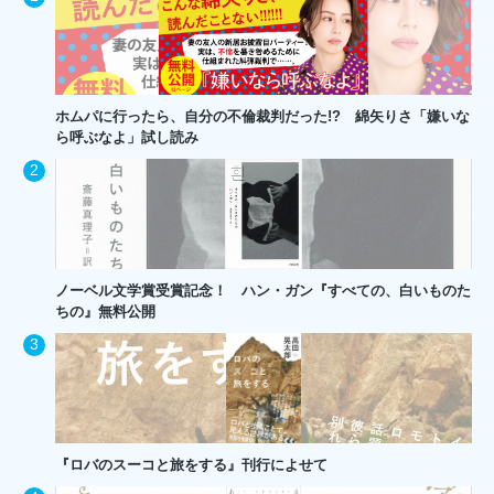
ホムパに行ったら、自分の不倫裁判だった!? 綿矢りさ「嫌いな
ら呼ぶなよ」試し読み
ノーベル文学賞受賞記念！ ハン・ガン『すべての、白いものた
ちの』無料公開
『ロバのスーコと旅をする』刊行によせて