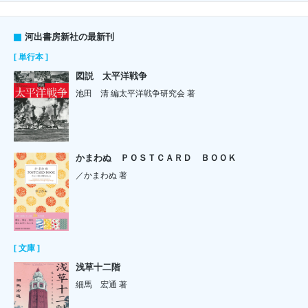
河出書房新社の最新刊
[ 単行本 ]
図説 太平洋戦争
池田 清 編太平洋戦争研究会 著
かまわぬ ＰＯＳＴＣＡＲＤ ＢＯＯＫ
／かまわぬ 著
[ 文庫 ]
浅草十二階
細馬 宏通 著