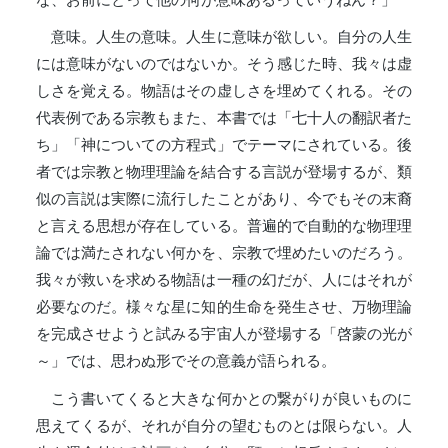
意味。人生の意味。人生に意味が欲しい。自分の人生
には意味がないのではないか。そう感じた時、我々は虚
しさを覚える。物語はその虚しさを埋めてくれる。その
代表例である宗教もまた、本書では「七十人の翻訳者た
ち」「神についての方程式」でテーマにされている。後
者では宗教と物理理論を結合する言説が登場するが、類
似の言説は実際に流行したことがあり、今でもその末裔
と言える思想が存在している。普遍的で自動的な物理理
論では満たされない何かを、宗教で埋めたいのだろう。
我々が救いを求める物語は一種の幻だが、人にはそれが
必要なのだ。様々な星に知的生命を発生させ、万物理論
を完成させようと試みる宇宙人が登場する「啓蒙の光が
～」では、思わぬ形でその意義が語られる。
こう書いてくると大きな何かとの繋がりが良いものに
思えてくるが、それが自分の望むものとは限らない。人