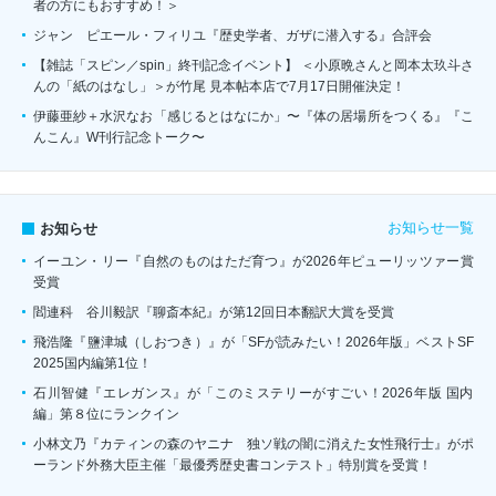
者の方にもおすすめ！＞
ジャン゠ピエール・フィリユ『歴史学者、ガザに潜入する』合評会
【雑誌「スピン／spin」終刊記念イベント】 ＜小原晩さんと岡本太玖斗さ
んの「紙のはなし」＞が竹尾 見本帖本店で7月17日開催決定！
伊藤亜紗＋水沢なお「感じるとはなにか」〜『体の居場所をつくる』『こ
んこん』W刊行記念トーク〜
お知らせ一覧
お知らせ
イーユン・リー『自然のものはただ育つ』が2026年ピューリッツァー賞
受賞
閻連科 谷川毅訳『聊斎本紀』が第12回日本翻訳大賞を受賞
飛浩隆『鹽津城（しおつき）』が「SFが読みたい！2026年版」ベストSF
2025国内編第1位！
石川智健『エレガンス』が「このミステリーがすごい！2026年版 国内
編」第８位にランクイン
小林文乃『カティンの森のヤニナ 独ソ戦の闇に消えた女性飛行士』がポ
ーランド外務大臣主催「最優秀歴史書コンテスト」特別賞を受賞！