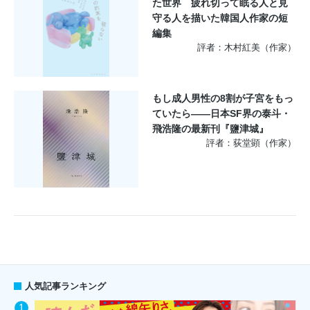
た世界 疲れ切って眠る人と見
守る人を描いた韓国人作家の短
編集
評者：木村紅美（作家）
もし成人男性の8割が子宮をもっ
ていたら――日本SF界の泰斗・
飛浩隆の最新刊『鹽津城』
評者：荻堂顕（作家）
人気記事ランキング