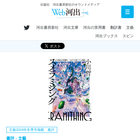
出版社 河出書房新社のオウンドメディア
河出書房新社
河出文庫
河出の実用書
翻訳書
文藝
河出ブックス
スピン
文藝2024年冬季号掲載 書評
書評 - 文藝