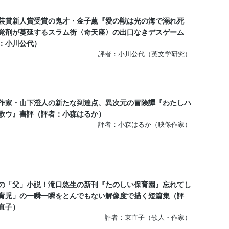
芸賞新人賞受賞の鬼才・金子薫『愛の獣は光の海で溺れ死
覚剤が蔓延するスラム街〈奇天座〉の出口なきデスゲーム
：小川公代）
評者：小川公代（英文学研究）
作家・山下澄人の新たな到達点、異次元の冒険譚『わたしハ
歌ウ』書評（評者：小森はるか）
評者：小森はるか（映像作家）
の「父」小説！滝口悠生の新刊『たのしい保育園』忘れてし
育児」の一瞬一瞬をとんでもない解像度で描く短篇集（評
直子）
評者：東直子（歌人・作家）