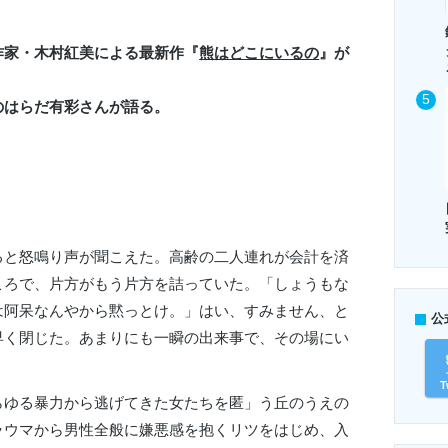
作家・木村紅美による最新作『
熊はどこにいるの
』が
のはらだ有彩さんが語る。
と怒鳴り声が聞こえた。高齢の二人連れが会計を済
ころで、片方がもう片方を詰っていた。「しょうもな
は阿呆なんやから黙っとけ。」はい、すみません、と
公
早く閉じた。あまりにも一瞬の出来事で、その場にい
T
ゆる暴力から逃げてきた女たちを匿」う丘のうえの
ラウマから男性全般に嫌悪感を抱くリツをはじめ、入