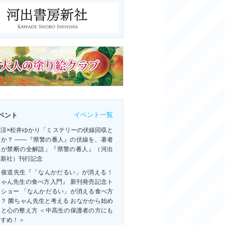
イベント一覧
ベント
祢涼×松井ゆかり「ミステリーの伏線回収と
何か？ ――『県警の番人』の伏線を、著者
人が禁断の全解説」『県警の番人』（河出
房新社）刊行記念
田俊道先生『「なんかだるい」が消える！
ちゃん先生の食べ方入門』 新刊発売記念ト
クショー 「なんかだるい」が消える食べ方
？ 菌ちゃん先生と考える おなかから始め
体と心の整え方 ＜中高生の保護者の方にも
すすめ！＞