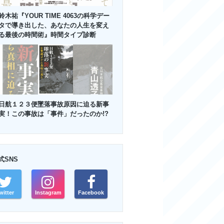
鈴木祐『YOUR TIME 4063の科学デー
タで導き出した、あなたの人生を変え
る最後の時間術』時間タイプ診断
日航１２３便墜落事故原因に迫る新事
実！この事故は「事件」だったのか!?
式SNS
witter
Instagram
Facebook