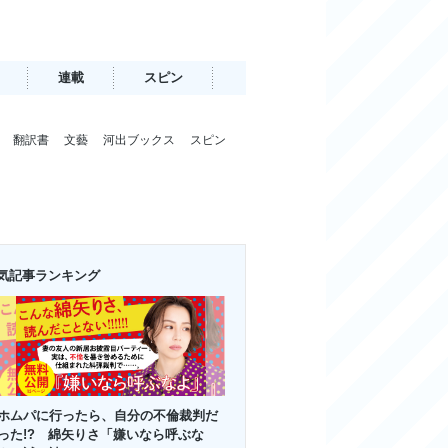
連載
スピン
翻訳書
文藝
河出ブックス
スピン
気記事ランキング
ホムパに行ったら、自分の不倫裁判だ
った!? 綿矢りさ「嫌いなら呼ぶな