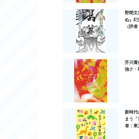
野間文
ぬ』幻
（評者
芥川賞
強ク・
新時代
まう「
者：東