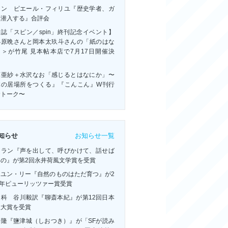
ャン゠ピエール・フィリユ『歴史学者、ガ
に潜入する』合評会
誌「スピン／spin」終刊記念イベント】
小原晩さんと岡本太玖斗さんの「紙のはな
」＞が竹尾 見本帖本店で7月17日開催決
！
藤亜紗＋水沢なお「感じるとはなにか」〜
体の居場所をつくる』『こんこん』W刊行
念トーク〜
お知らせ一覧
知らせ
・ラン『声を出して、呼びかけて、話せば
いの』が第2回永井荷風文学賞を受賞
ーユン・リー『自然のものはただ育つ』が2
6年ピューリッツァー賞受賞
連科 谷川毅訳『聊斎本紀』が第12回日本
訳大賞を受賞
浩隆『鹽津城（しおつき）』が「SFが読み