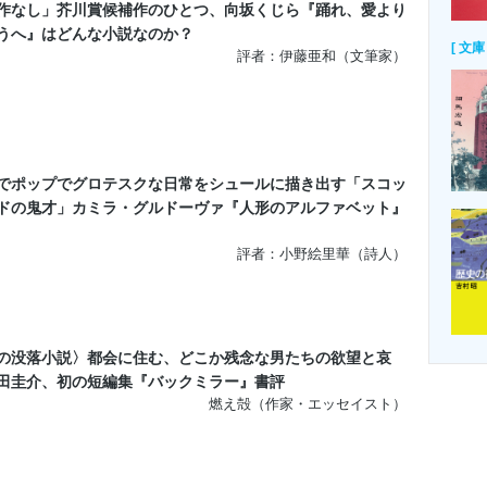
作なし」芥川賞候補作のひとつ、向坂くじら『踊れ、愛より
うへ』はどんな小説なのか？
[ 文庫 
評者：伊藤亜和（文筆家）
でポップでグロテスクな日常をシュールに描き出す「スコッ
ドの鬼才」カミラ・グルドーヴァ『人形のアルファベット』
評者：小野絵里華（詩人）
の没落小説〉都会に住む、どこか残念な男たちの欲望と哀
田圭介、初の短編集『バックミラー』書評
燃え殻（作家・エッセイスト）