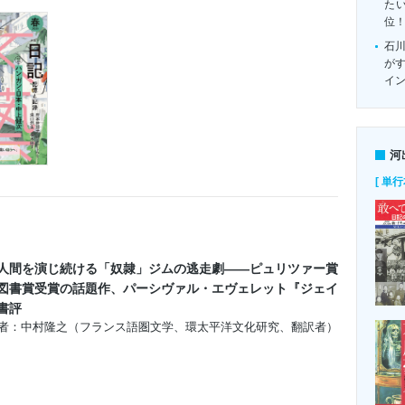
たい
位
石
がす
イ
河
[ 単行
人間を演じ続ける「奴隷」ジムの逃走劇――ピュリツァー賞
図書賞受賞の話題作、パーシヴァル・エヴェレット『ジェイ
書評
者：中村隆之（フランス語圏文学、環太平洋文化研究、翻訳者）