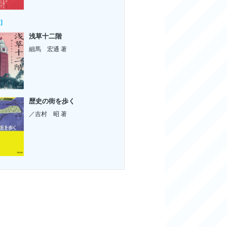
]
浅草十二階
細馬 宏通 著
歴史の街を歩く
／吉村 昭 著