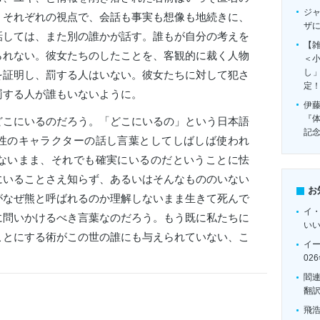
ジ
」それぞれの視点で、会話も事実も想像も地続きに、
ザ
話しては、また別の誰かが話す。誰もが自分の考えを
【雑
られない。彼女たちのしたことを、客観的に裁く人物
＜
し
を証明し、罰する人はいない。彼女たちに対して犯さ
定
罰する人が誰もいないように。
伊
『
こにいるのだろう。「どこにいるの」という日本語
記
性のキャラクターの話し言葉としてしばしば使われ
ないまま、それでも確実にいるのだということに怯
にいることさえ知らず、あるいはそんなもののいない
お
がなぜ熊と呼ばれるのか理解しないまま生きて死んで
イ
に問いかけるべき言葉なのだろう。もう既に私たちに
い
ことにする術がこの世の誰にも与えられていない、こ
イ
02
閻
翻
飛