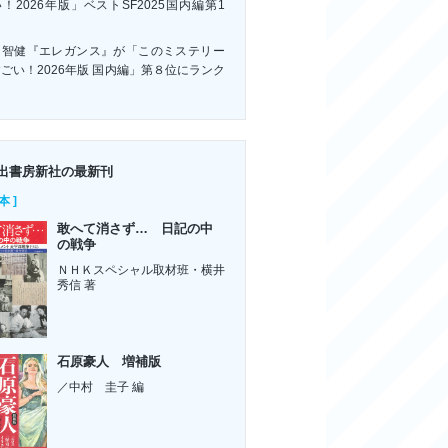
！2026年版」ベストSF2025国内編第1
！
川智健『エレガンス』が「このミステリー
ごい！2026年版 国内編」第８位にランク
ン
出書房新社の最新刊
本 ]
敢へて消さず… 日記の中
の戦争
ＮＨＫスペシャル取材班・横井
秀信 著
石原豪人 増補版
／中村 圭子 編