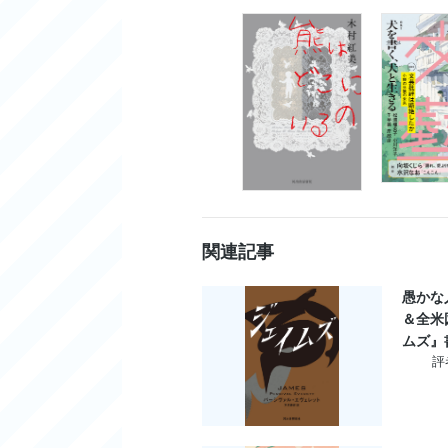
関連記事
愚かな
＆全米
ムズ』
評