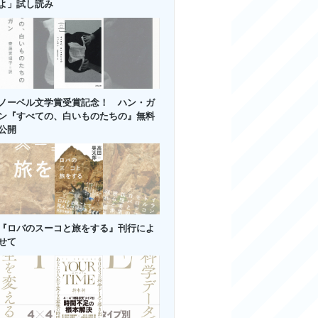
よ」試し読み
ノーベル文学賞受賞記念！ ハン・ガ
ン『すべての、白いものたちの』無料
公開
『ロバのスーコと旅をする』刊行によ
せて