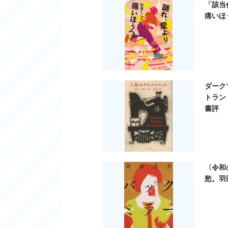
「該当
痛いほ
ダーク
トラン
書評
〈令和
愁。羽