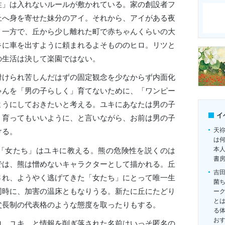
性」は入れないルールが敷かれている。家の創設者フ
丘へ身を寄せた妹分のアイ。それから、アイがある夜
。一方で、丘から少し離れた町で赤ちゃんくらいの大
キに車を出すように頼まれるよそもののヒロ。リツと
の生活は決して楽園ではない。
付けられ苦しんだはずの固定観念を少なからず内面化
ゃんを「男の子らしく」育てないために、「ワンピー
ようにしておきたいと考える。ユキにあなたは男の子
イ
う育ってもいいように、と言いながら、お前は男の子
天
ける。
は
本
「女たち」はユキに教える。熊の危険性を説くのは
書
では、熊は憎めないキャラクターとして描かれる。丘
吉
され、ようやく逃げてきた「女たち」にとって唯一生
菌
同時に、加害の温床ともなりうる。新たに丘にたどり
ー
とは
父長制の代表格のような態度を取ったりもする。
る
お
、ユキ、と情報を削ぎ落された名前はいっそ匿名の