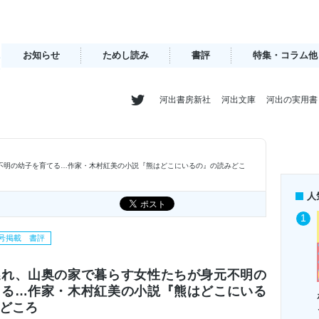
お知らせ
ためし読み
書評
特集・コラム他
河出書房新社
河出文庫
河出の実用書
不明の幼子を育てる…作家・木村紅美の小説『熊はどこにいるの』の読みどこ
人
季号掲載 書評
逃れ、山奥の家で暮らす女性たちが身元不明の
てる…作家・木村紅美の小説『熊はどこにいる
どころ