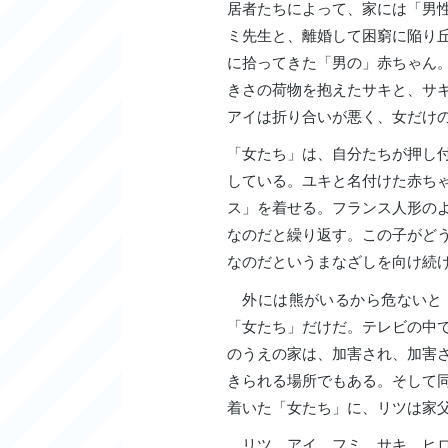
居者たちによって、家には「男
ミ先生と、離婚して困窮に陥り
に拾ってきた「男の」赤ちゃん
きさの荷物を抱えたサキと、サ
アイは折り合いが悪く、女だけ
「女たち」は、自分たちが押し
している。ユキと名付けた赤ち
ス」を着せる。フランス人形の
なのだと繰り返す。この子がど
なのだというまなざしを向け続
外には熊がいるから危ないと
「女たち」だけだ。テレビの中
のうえの家は、加害され、加害
きられる場所でもある。そして
着いた「女たち」に、リツは家
リツ、アイ、フミ、サキ、ヒロ