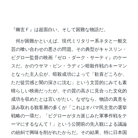
『幽玄Ｆ』は超面白い、そして困難な物語だ。
何が困難かといえば、現代ミリタリー系ネタと一般文
芸の喰い合わせの悪さの問題。その典型がキャスリン・
ビグロー監督の映画『ゼロ・ダーク・サーティ』のケー
スだ。かのウサマ・ビン・ラディン暗殺作戦のキーマン
となった主人公が、暗殺成功によって「歓喜どころか、
ただ徒労感と闇の深さに沈む」という文芸的にみても素
晴らしい映画だったが、その質の高さに見合った文化的
成功を収めたとは言いがたい。なぜなら、物語の真意を
汲み取れる観客層の多くが「これはオバマ民主党の選挙
戦略の一環だ」「ビグローがタカ派じみた軍事作戦をテ
ーマにするなんて！」という公開前の先入観による議論
の紛糾で興味を削がれたからだ。その結果、特に日本国