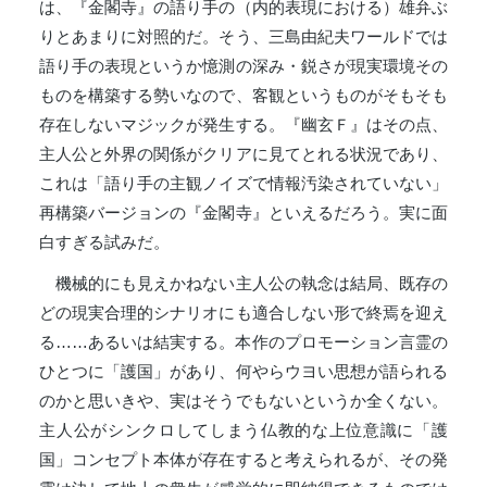
は、『金閣寺』の語り手の（内的表現における）雄弁ぶ
りとあまりに対照的だ。そう、三島由紀夫ワールドでは
語り手の表現というか憶測の深み・鋭さが現実環境その
ものを構築する勢いなので、客観というものがそもそも
存在しないマジックが発生する。『幽玄Ｆ』はその点、
主人公と外界の関係がクリアに見てとれる状況であり、
これは「語り手の主観ノイズで情報汚染されていない」
再構築バージョンの『金閣寺』といえるだろう。実に面
白すぎる試みだ。
機械的にも見えかねない主人公の執念は結局、既存の
どの現実合理的シナリオにも適合しない形で終焉を迎え
る……あるいは結実する。本作のプロモーション言霊の
ひとつに「護国」があり、何やらウヨい思想が語られる
のかと思いきや、実はそうでもないというか全くない。
主人公がシンクロしてしまう仏教的な上位意識に「護
国」コンセプト本体が存在すると考えられるが、その発