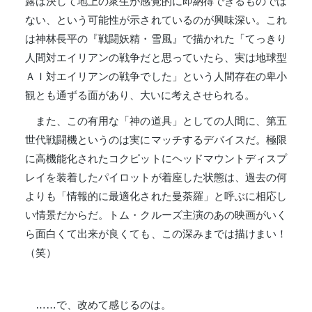
露は決して地上の衆生が感覚的に即納得できるものでは
ない、という可能性が示されているのが興味深い。これ
は神林長平の『戦闘妖精・雪風』で描かれた「てっきり
人間対エイリアンの戦争だと思っていたら、実は地球型
ＡＩ対エイリアンの戦争でした」という人間存在の卑小
観とも通ずる面があり、大いに考えさせられる。
また、この有用な「神の道具」としての人間に、第五
世代戦闘機というのは実にマッチするデバイスだ。極限
に高機能化されたコクピットにヘッドマウントディスプ
レイを装着したパイロットが着座した状態は、過去の何
よりも「情報的に最適化された曼荼羅」と呼ぶに相応し
い情景だからだ。トム・クルーズ主演のあの映画がいく
ら面白くて出来が良くても、この深みまでは描けまい！
（笑）
……で、改めて感じるのは。