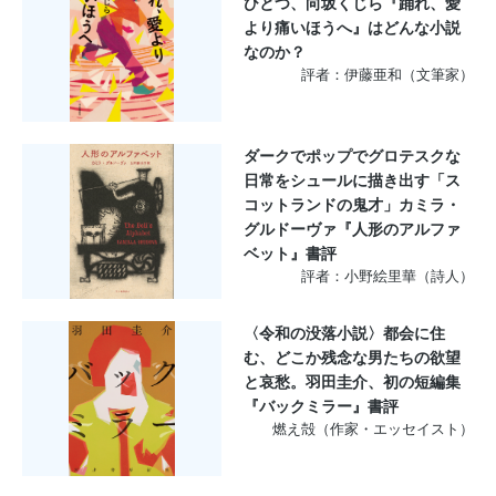
ひとつ、向坂くじら『踊れ、愛
より痛いほうへ』はどんな小説
なのか？
評者：伊藤亜和（文筆家）
ダークでポップでグロテスクな
日常をシュールに描き出す「ス
コットランドの鬼才」カミラ・
グルドーヴァ『人形のアルファ
ベット』書評
評者：小野絵里華（詩人）
〈令和の没落小説〉都会に住
む、どこか残念な男たちの欲望
と哀愁。羽田圭介、初の短編集
『バックミラー』書評
燃え殻（作家・エッセイスト）