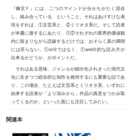
『幽玄Ｆ』には、二つのマインドが分かちがたく混在
し、絡み合っている、ということ。それはあけすけな表
現をすれば、①文芸系と、②ミリオタ系だ。そして読者
が本書に接するにあたり、①②それぞれの業界的価値観
内に留まりながら読破するだけでは、おそらく真の満喫
には至らない。①or②ではなく、①and②的な読み方が
出来るかどうか、がポイントだ。
それはある意味、ジャンルが細分化されきった現代文
化に生きつつ総合的な知性を維持するにも重要な話であ
り、この場合、たとえば文芸系とミリオタ系、いずれに
由来する読者が「より深みから」作品の真意をつかみ取
ってくるのか、といった面にも注目してみたい。
関連本