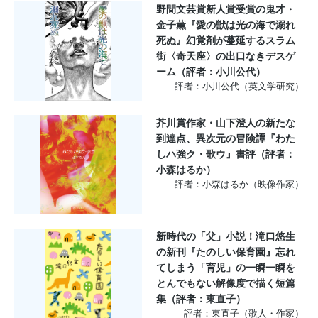
野間文芸賞新人賞受賞の鬼才・
金子薫『愛の獣は光の海で溺れ
死ぬ』幻覚剤が蔓延するスラム
街〈奇天座〉の出口なきデスゲ
ーム（評者：小川公代）
評者：小川公代（英文学研究）
芥川賞作家・山下澄人の新たな
到達点、異次元の冒険譚『わた
しハ強ク・歌ウ』書評（評者：
小森はるか）
評者：小森はるか（映像作家）
新時代の「父」小説！滝口悠生
の新刊『たのしい保育園』忘れ
てしまう「育児」の一瞬一瞬を
とんでもない解像度で描く短篇
集（評者：東直子）
評者：東直子（歌人・作家）