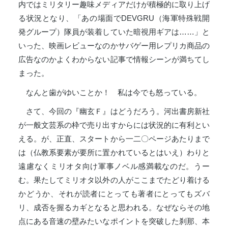
内ではミリタリー趣味メディアだけが積極的に取り上げ
る状況となり、「あの場面でDEVGRU（海軍特殊戦開
発グループ）隊員が装着していた暗視用ギアは……」と
いった、映画レビューなのかサバゲー用レプリカ商品の
広告なのかよくわからない記事で情報シーンが満ちてし
まった。
なんと歯がゆいことか！ 私は今でも怒っている。
さて、今回の『幽玄Ｆ』はどうだろう。河出書房新社
が一般文芸系の枠で売り出すからには状況的に有利とい
える。が、正直、スタートから一二〇ページあたりまで
は（仏教系要素が要所に置かれているとはいえ）わりと
遠慮なくミリオタ向け軍事ノベル感満載なのだ。うー
む。果たしてミリオタ以外の人がここまでたどり着ける
かどうか、それが読者にとっても著者にとってもズバ
リ、成否を握るカギとなると思われる。なぜならその地
点にある音速の壁みたいなポイントを突破した刹那、本