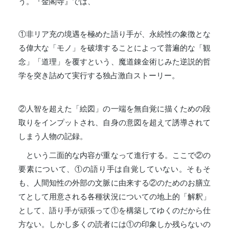
う。『金閣寺』では、
①非リア充の境遇を極めた語り手が、永続性の象徴とな
る偉大な「モノ」を破壊することによって普遍的な「観
念」「道理」を覆すという、魔道錬金術じみた逆説的哲
学を突き詰めて実行する独占激白ストーリー。
②人智を超えた「絵図」の一端を無自覚に描くための段
取りをインプットされ、自身の意図を超えて誘導されて
しまう人物の記録。
という二面的な内容が重なって進行する。ここで②の
要素について、①の語り手は自覚していない。そもそ
も、人間知性の外部の文脈に由来する②のためのお膳立
てとして用意される各種状況についての地上的「解釈」
として、語り手が頑張って①を構築してゆくのだから仕
方ない。しかし多くの読者には①の印象しか残らないの