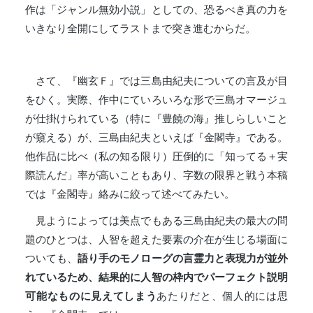
作は「ジャンル無効小説」としての、恐るべき真の力を
いきなり全開にしてラストまで突き進むからだ。
さて、『幽玄Ｆ』では三島由紀夫についての言及が目
をひく。実際、作中にていろいろな形で三島オマージュ
が仕掛けられている（特に『豊饒の海』推しらしいこと
が窺える）が、三島由紀夫といえば『金閣寺』である。
他作品に比べ（私の知る限り）圧倒的に「知ってる＋実
際読んだ」率が高いこともあり、字数の限界と戦う本稿
では『金閣寺』絡みに絞って述べてみたい。
見ようによっては美点でもある三島由紀夫の最大の問
題のひとつは、人智を超えた要素の介在が生じる場面に
ついても、
語り手のモノローグの言霊力と表現力が並外
れているため、結果的に人智の枠内でパーフェクト説明
可能なものに見えてしまう
あたりだと、個人的には思