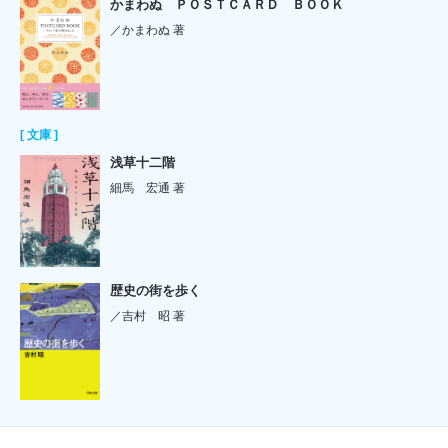
かまわぬ ＰＯＳＴＣＡＲＤ ＢＯＯＫ
／かまわぬ 著
[ 文庫 ]
浅草十二階
細馬 宏通 著
歴史の街を歩く
／吉村 昭 著