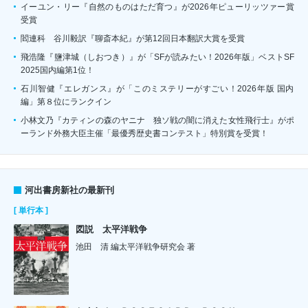
イーユン・リー『自然のものはただ育つ』が2026年ピューリッツァー賞
受賞
閻連科 谷川毅訳『聊斎本紀』が第12回日本翻訳大賞を受賞
飛浩隆『鹽津城（しおつき）』が「SFが読みたい！2026年版」ベストSF
2025国内編第1位！
石川智健『エレガンス』が「このミステリーがすごい！2026年版 国内
編」第８位にランクイン
小林文乃『カティンの森のヤニナ 独ソ戦の闇に消えた女性飛行士』がポ
ーランド外務大臣主催「最優秀歴史書コンテスト」特別賞を受賞！
河出書房新社の最新刊
[ 単行本 ]
図説 太平洋戦争
池田 清 編太平洋戦争研究会 著