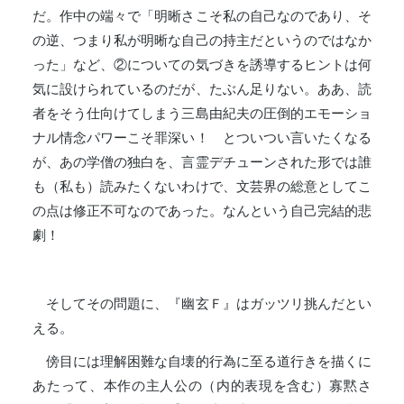
だ。作中の端々で「明晰さこそ私の自己なのであり、そ
の逆、つまり私が明晰な自己の持主だというのではなか
った」など、②についての気づきを誘導するヒントは何
気に設けられているのだが、たぶん足りない。ああ、読
者をそう仕向けてしまう三島由紀夫の圧倒的エモーショ
ナル情念パワーこそ罪深い！ とついつい言いたくなる
が、あの学僧の独白を、言霊デチューンされた形では誰
も（私も）読みたくないわけで、文芸界の総意としてこ
の点は修正不可なのであった。なんという自己完結的悲
劇！
そしてその問題に、『幽玄Ｆ』はガッツリ挑んだとい
える。
傍目には理解困難な自壊的行為に至る道行きを描くに
あたって、本作の主人公の（内的表現を含む）寡黙さ