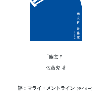
「幽玄Ｆ」
佐藤究 著
評：マライ・メントライン
（ライター）