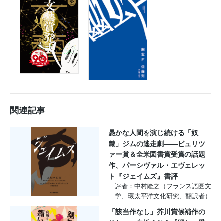
関連記事
愚かな人間を演じ続ける「奴
隷」ジムの逃走劇――ピュリツ
ァー賞＆全米図書賞受賞の話題
作、パーシヴァル・エヴェレッ
ト『ジェイムズ』書評
評者：中村隆之（フランス語圏文
学、環太平洋文化研究、翻訳者）
「該当作なし」芥川賞候補作の