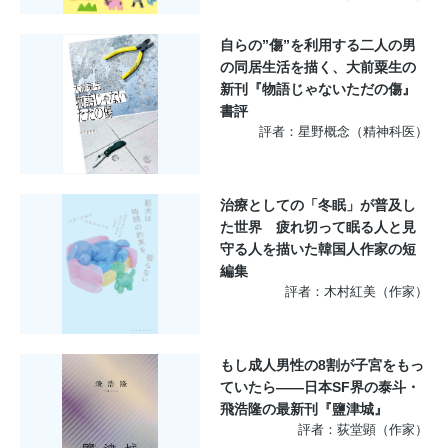
自らの”傷”を利用する二人の男
の同居生活を描く、大前粟生の
新刊『物語じゃないただの傷』
書評
評者：星野概念（精神科医）
治療としての「冬眠」が普及し
た世界 疲れ切って眠る人と見
守る人を描いた韓国人作家の短
編集
評者：木村紅美（作家）
もし成人男性の8割が子宮をもっ
ていたら――日本SF界の泰斗・
飛浩隆の最新刊『鹽津城』
評者：荻堂顕（作家）