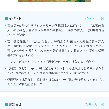
イベント一覧
イベント
天祢涼×松井ゆかり「ミステリーの伏線回収とは何か？ ――『県警の番
人』の伏線を、著者本人が禁断の全解説」『県警の番人』（河出書房新
社）刊行記念
吉田俊道先生『「なんかだるい」が消える！ 菌ちゃん先生の食べ方入
門』 新刊発売記念トークショー 「なんかだるい」が消える食べ方とは？
菌ちゃん先生と考える おなかから始める体と心の整え方 ＜中高生の保護
者の方にもおすすめ！＞
ジャン゠ピエール・フィリユ『歴史学者、ガザに潜入する』合評会
【雑誌「スピン／spin」終刊記念イベント】 ＜小原晩さんと岡本太玖斗さ
んの「紙のはなし」＞が竹尾 見本帖本店で7月17日開催決定！
伊藤亜紗＋水沢なお「感じるとはなにか」〜『体の居場所をつくる』『こ
んこん』W刊行記念トーク〜
お知らせ一覧
お知らせ