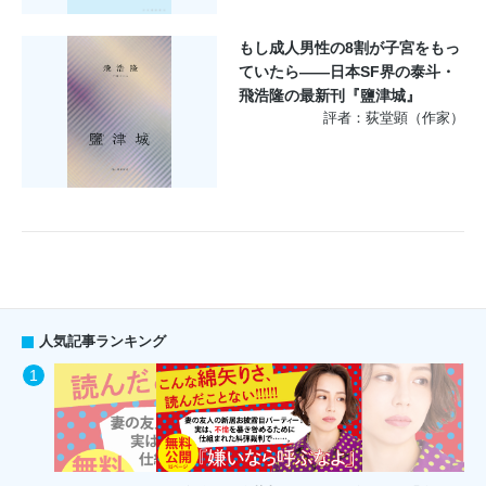
もし成人男性の8割が子宮をもっ
ていたら――日本SF界の泰斗・
飛浩隆の最新刊『鹽津城』
評者：荻堂顕（作家）
人気記事ランキング