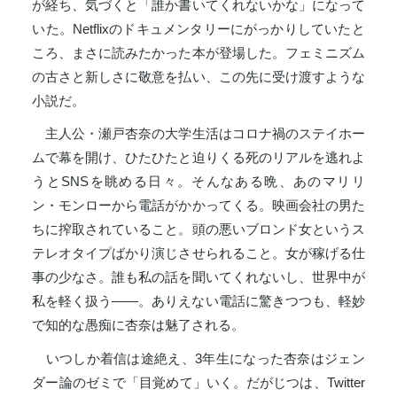
が経ち、気づくと「誰か書いてくれないかな」になって
いた。Netflixのドキュメンタリーにがっかりしていたと
ころ、まさに読みたかった本が登場した。フェミニズム
の古さと新しさに敬意を払い、この先に受け渡すような
小説だ。
主人公・瀬戸杏奈の大学生活はコロナ禍のステイホー
ムで幕を開け、ひたひたと迫りくる死のリアルを逃れよ
うとSNSを眺める日々。そんなある晩、あのマリリ
ン・モンローから電話がかかってくる。映画会社の男た
ちに搾取されていること。頭の悪いブロンド女というス
テレオタイプばかり演じさせられること。女が稼げる仕
事の少なさ。誰も私の話を聞いてくれないし、世界中が
私を軽く扱う――。ありえない電話に驚きつつも、軽妙
で知的な愚痴に杏奈は魅了される。
いつしか着信は途絶え、3年生になった杏奈はジェン
ダー論のゼミで「目覚めて」いく。だがじつは、Twitter