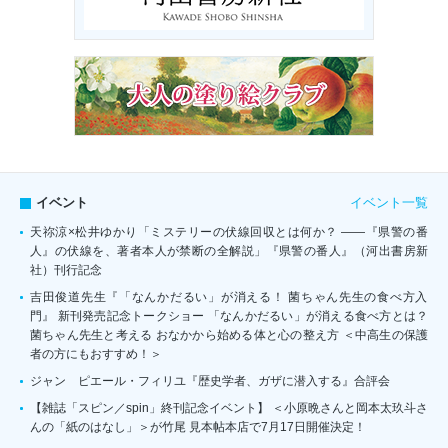
イベント一覧
イベント
天祢涼×松井ゆかり「ミステリーの伏線回収とは何か？ ――『県警の番
人』の伏線を、著者本人が禁断の全解説」『県警の番人』（河出書房新
社）刊行記念
吉田俊道先生『「なんかだるい」が消える！ 菌ちゃん先生の食べ方入
門』 新刊発売記念トークショー 「なんかだるい」が消える食べ方とは？
菌ちゃん先生と考える おなかから始める体と心の整え方 ＜中高生の保護
者の方にもおすすめ！＞
ジャン゠ピエール・フィリユ『歴史学者、ガザに潜入する』合評会
【雑誌「スピン／spin」終刊記念イベント】 ＜小原晩さんと岡本太玖斗さ
んの「紙のはなし」＞が竹尾 見本帖本店で7月17日開催決定！