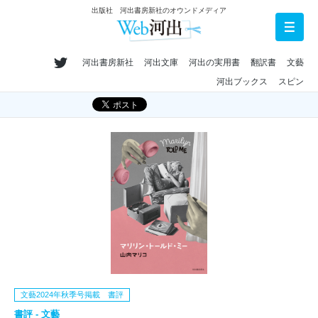
出版社 河出書房新社のオウンドメディア
河出書房新社
河出文庫
河出の実用書
翻訳書
文藝
河出ブックス
スピン
文藝2024年秋季号掲載 書評
書評 - 文藝