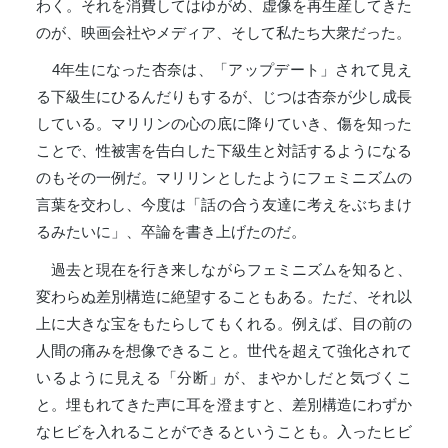
わく。それを消費してはゆがめ、虚像を再生産してきた
のが、映画会社やメディア、そして私たち大衆だった。
4年生になった杏奈は、「アップデート」されて見え
る下級生にひるんだりもするが、じつは杏奈が少し成長
している。マリリンの心の底に降りていき、傷を知った
ことで、性被害を告白した下級生と対話するようになる
のもその一例だ。マリリンとしたようにフェミニズムの
言葉を交わし、今度は「話の合う友達に考えをぶちまけ
るみたいに」、卒論を書き上げたのだ。
過去と現在を行き来しながらフェミニズムを知ると、
変わらぬ差別構造に絶望することもある。ただ、それ以
上に大きな宝をもたらしてもくれる。例えば、目の前の
人間の痛みを想像できること。世代を超えて強化されて
いるように見える「分断」が、まやかしだと気づくこ
と。埋もれてきた声に耳を澄ますと、差別構造にわずか
なヒビを入れることができるということも。入ったヒビ