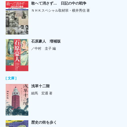
敢へて消さず… 日記の中の戦争
ＮＨＫスペシャル取材班・横井秀信 著
石原豪人 増補版
／中村 圭子 編
[ 文庫 ]
浅草十二階
細馬 宏通 著
歴史の街を歩く