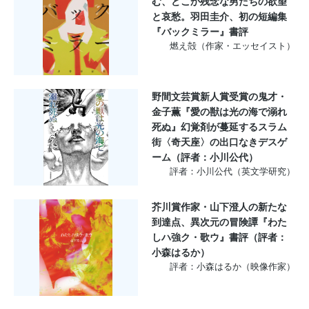
む、どこか残念な男たちの欲望
と哀愁。羽田圭介、初の短編集
『バックミラー』書評
燃え殻（作家・エッセイスト）
野間文芸賞新人賞受賞の鬼才・
金子薫『愛の獣は光の海で溺れ
死ぬ』幻覚剤が蔓延するスラム
街〈奇天座〉の出口なきデスゲ
ーム（評者：小川公代）
評者：小川公代（英文学研究）
芥川賞作家・山下澄人の新たな
到達点、異次元の冒険譚『わた
しハ強ク・歌ウ』書評（評者：
小森はるか）
評者：小森はるか（映像作家）