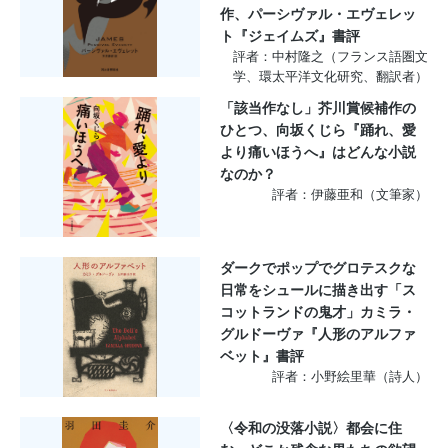
作、パーシヴァル・エヴェレッ
ト『ジェイムズ』書評
評者：中村隆之（フランス語圏文
学、環太平洋文化研究、翻訳者）
「該当作なし」芥川賞候補作の
ひとつ、向坂くじら『踊れ、愛
より痛いほうへ』はどんな小説
なのか？
評者：伊藤亜和（文筆家）
ダークでポップでグロテスクな
日常をシュールに描き出す「ス
コットランドの鬼才」カミラ・
グルドーヴァ『人形のアルファ
ベット』書評
評者：小野絵里華（詩人）
〈令和の没落小説〉都会に住