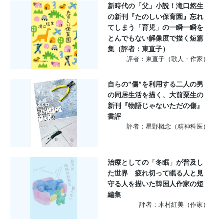
新時代の「父」小説！滝口悠生
の新刊『たのしい保育園』忘れ
てしまう「育児」の一瞬一瞬を
とんでもない解像度で描く短篇
集（評者：東直子）
評者：東直子（歌人・作家）
自らの”傷”を利用する二人の男
の同居生活を描く、大前粟生の
新刊『物語じゃないただの傷』
書評
評者：星野概念（精神科医）
治療としての「冬眠」が普及し
た世界 疲れ切って眠る人と見
守る人を描いた韓国人作家の短
編集
評者：木村紅美（作家）