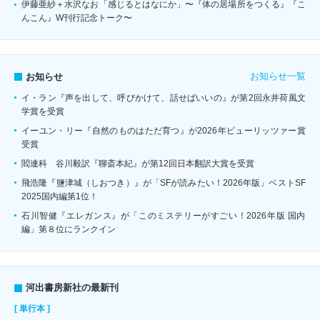
伊藤亜紗＋水沢なお「感じるとはなにか」〜『体の居場所をつくる』『こ
んこん』W刊行記念トーク〜
お知らせ一覧
お知らせ
イ・ラン『声を出して、呼びかけて、話せばいいの』が第2回永井荷風文
学賞を受賞
イーユン・リー『自然のものはただ育つ』が2026年ピューリッツァー賞
受賞
閻連科 谷川毅訳『聊斎本紀』が第12回日本翻訳大賞を受賞
飛浩隆『鹽津城（しおつき）』が「SFが読みたい！2026年版」ベストSF
2025国内編第1位！
石川智健『エレガンス』が「このミステリーがすごい！2026年版 国内
編」第８位にランクイン
河出書房新社の最新刊
[ 単行本 ]