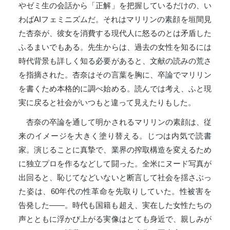
やゼミ生の会話から「正解」を把握しているだけの、い
わばAIフェミニズムだ。それはマリリンの素顔を垣間見
た杏奈が、彼女を消費する現代人に怒るのとは矛盾した
ふるまいでもある。先生からは、過去の女性を知るには
時代背景も詳しく知る必要があると、文献の読みの荒さ
を指摘された。杏奈はその言葉を胸に、卒論でマリリン
を書くため本格的に調べ始める。読んでは考え、ふと現
実に戻ると社会がいつもと違って見えたりもした。
杏奈の卒論を通して明かされるマリリンの素顔は、従
来のイメージを大きく塗り替える。じつは内気で読書
家。演じることに真摯で、業界の搾取構造を変えるため
に独立プロを作るなどして闘った。全米にヌード写真が
出回ると、恥じてなどいないと断言して社会を揺さぶっ
た姿は、60年代の性革命を先取りしていた。性被害を
告発した――。時代も国籍も超え、実在した女性たちの
声とともに浮かび上がる実像はとても身近で、親しみが