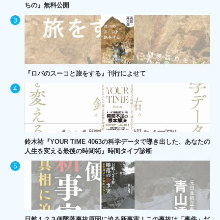
ちの』無料公開
『ロバのスーコと旅をする』刊行によせて
鈴木祐『YOUR TIME 4063の科学データで導き出した、あなたの
人生を変える最後の時間術』時間タイプ診断
日航１２３便墜落事故原因に迫る新事実！この事故は「事件」だ