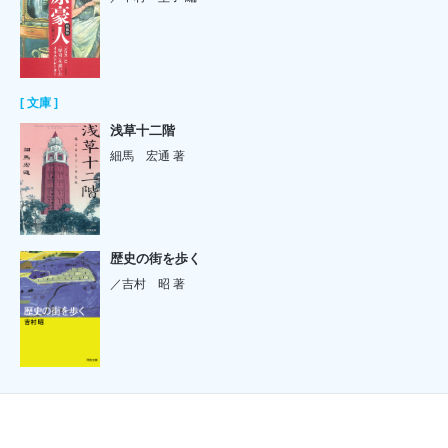
[ 文庫 ]
浅草十二階
細馬 宏通 著
歴史の街を歩く
／吉村 昭 著