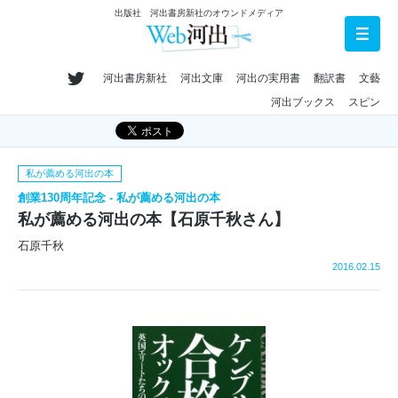
出版社 河出書房新社のオウンドメディア
河出書房新社
河出文庫
河出の実用書
翻訳書
文藝
河出ブックス
スピン
私が薦める河出の本
創業130周年記念 - 私が薦める河出の本
私が薦める河出の本【石原千秋さん】
石原千秋
2016.02.15