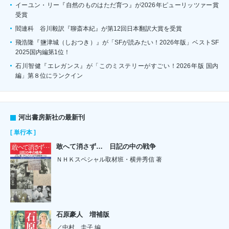
イーユン・リー『自然のものはただ育つ』が2026年ピューリッツァー賞
受賞
閻連科 谷川毅訳『聊斎本紀』が第12回日本翻訳大賞を受賞
飛浩隆『鹽津城（しおつき）』が「SFが読みたい！2026年版」ベストSF
2025国内編第1位！
石川智健『エレガンス』が「このミステリーがすごい！2026年版 国内
編」第８位にランクイン
河出書房新社の最新刊
[ 単行本 ]
敢へて消さず… 日記の中の戦争
ＮＨＫスペシャル取材班・横井秀信 著
石原豪人 増補版
／中村 圭子 編