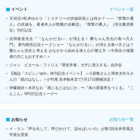
イベント一覧
イベント
天祢涼×松井ゆかり「ミステリーの伏線回収とは何か？ ――『県警の番
人』の伏線を、著者本人が禁断の全解説」『県警の番人』（河出書房新
社）刊行記念
吉田俊道先生『「なんかだるい」が消える！ 菌ちゃん先生の食べ方入
門』 新刊発売記念トークショー 「なんかだるい」が消える食べ方とは？
菌ちゃん先生と考える おなかから始める体と心の整え方 ＜中高生の保護
者の方にもおすすめ！＞
ジャン゠ピエール・フィリユ『歴史学者、ガザに潜入する』合評会
【雑誌「スピン／spin」終刊記念イベント】 ＜小原晩さんと岡本太玖斗さ
んの「紙のはなし」＞が竹尾 見本帖本店で7月17日開催決定！
伊藤亜紗＋水沢なお「感じるとはなにか」〜『体の居場所をつくる』『こ
んこん』W刊行記念トーク〜
お知らせ一覧
お知らせ
イ・ラン『声を出して、呼びかけて、話せばいいの』が第2回永井荷風文
学賞を受賞