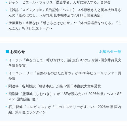
ジャン゠ピエール・フィリユ『歴史学者、ガザに潜入する』合評会
【雑誌「スピン／spin」終刊記念イベント】 ＜小原晩さんと岡本太玖斗さ
んの「紙のはなし」＞が竹尾 見本帖本店で7月17日開催決定！
伊藤亜紗＋水沢なお「感じるとはなにか」〜『体の居場所をつくる』『こ
んこん』W刊行記念トーク〜
お知らせ一覧
お知らせ
イ・ラン『声を出して、呼びかけて、話せばいいの』が第2回永井荷風文
学賞を受賞
イーユン・リー『自然のものはただ育つ』が2026年ピューリッツァー賞
受賞
閻連科 谷川毅訳『聊斎本紀』が第12回日本翻訳大賞を受賞
飛浩隆『鹽津城（しおつき）』が「SFが読みたい！2026年版」ベストSF
2025国内編第1位！
石川智健『エレガンス』が「このミステリーがすごい！2026年版 国内
編」第８位にランクイン