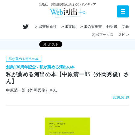
出版社 河出書房新社のオウンドメディア
河出書房新社
河出文庫
河出の実用書
翻訳書
文藝
河出ブックス
スピン
私が薦める河出の本
創業130周年記念 - 私が薦める河出の本
私が薦める河出の本【中原清一郎（外岡秀俊）さ
ん】
中原清一郎（外岡秀俊）さん
2016.02.19