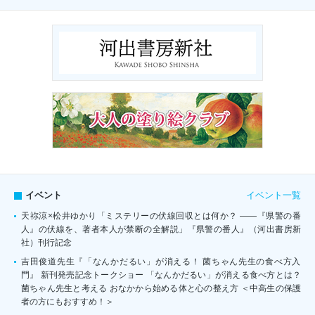
イベント一覧
イベント
天祢涼×松井ゆかり「ミステリーの伏線回収とは何か？ ――『県警の番
人』の伏線を、著者本人が禁断の全解説」『県警の番人』（河出書房新
社）刊行記念
吉田俊道先生『「なんかだるい」が消える！ 菌ちゃん先生の食べ方入
門』 新刊発売記念トークショー 「なんかだるい」が消える食べ方とは？
菌ちゃん先生と考える おなかから始める体と心の整え方 ＜中高生の保護
者の方にもおすすめ！＞