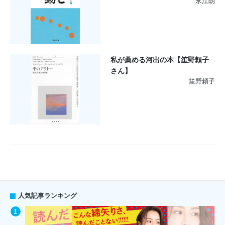
永江朗
私が薦める河出の本【笙野頼子
さん】
笙野頼子
人気記事ランキング