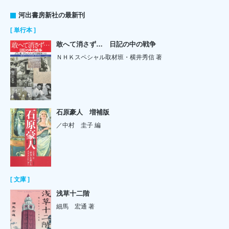
河出書房新社の最新刊
[ 単行本 ]
敢へて消さず… 日記の中の戦争
ＮＨＫスペシャル取材班・横井秀信 著
石原豪人 増補版
／中村 圭子 編
[ 文庫 ]
浅草十二階
細馬 宏通 著