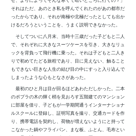
ぜ、よりによってそんな寒くて暗いところに行くの？」
それはただ、あのとき私を呼んでくれたのがあの都市だ
ったからであり、それが南極や北極だったとしても出か
けるだろうということを、うまく説明できなかった。
そしてついに八月末、当時十三歳だった子どもと二人
で、それぞれに大きなスーツケースを引き、大きなリュ
ックを背負って飛行機に乗った。それは子どもと二人き
りで初めてたどる旅程であり、目に見えない、触ること
もできない巨きな人生の結び目の中にすっと入り込んで
しまったような心もとなさがあった。
最初のひと月は目が回るほどあわただしかった。二本
のポプラの木の輝く梢を見おろす五階建てのマンション
に部屋を借り、子どもが一学期間通うインターナショナ
ルスクールに登録し、証明写真を撮り、交通カードを作
り、携帯電話を契約し、荷物が増えないようにと持って
こなかった鍋やフライパン、まな板、ふとん、毛布とい