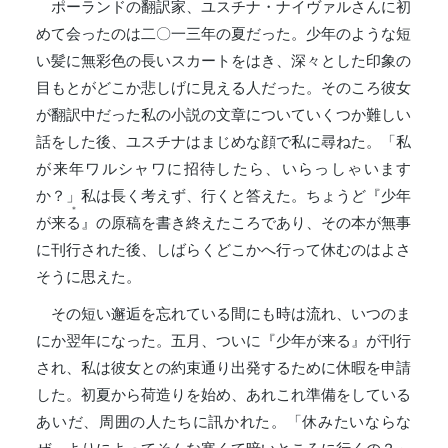
ポーランドの翻訳家、ユスチナ・ナイヴァルさんに初
めて会ったのは二〇一三年の夏だった。少年のような短
い髪に無彩色の長いスカートをはき、深々とした印象の
目もとがどこか悲しげに見える人だった。そのころ彼女
が翻訳中だった私の小説の文章についていくつか難しい
話をした後、ユスチナはまじめな顔で私に尋ねた。「私
が来年ワルシャワに招待したら、いらっしゃいます
か？」私は長く考えず、行くと答えた。ちょうど『少年
＊
が来
る
』の原稿を書き終えたころであり、その本が無事
に刊行された後、しばらくどこかへ行って休むのはよさ
そうに思えた。
その短い邂逅を忘れている間にも時は流れ、いつのま
にか翌年になった。五月、ついに『少年が来る』が刊行
され、私は彼女との約束通り出発するために休暇を申請
した。初夏から荷造りを始め、あれこれ準備をしている
あいだ、周囲の人たちに訊かれた。「休みたいならな