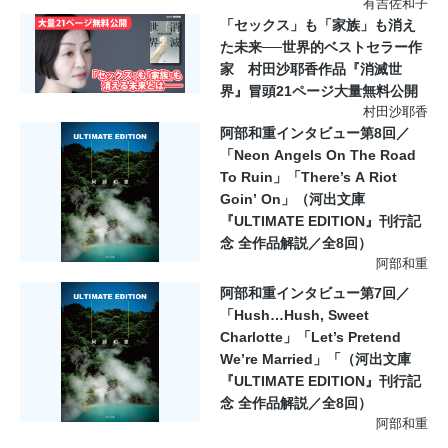
有吉佐和子
「セックス」も「家族」も消え
た未来──世界的ベストセラー作
家 村田沙耶香作品『消滅世
界』冒頭21ページ大量無料公開
村田沙耶香
阿部和重インタビュー第8回／
「Neon Angels On The Road
To Ruin」「There’s A Riot
Goin’ On」（河出文庫
『ULTIMATE EDITION』刊行記
念 全作品解説／全8回）
阿部和重
阿部和重インタビュー第7回／
「Hush…Hush, Sweet
Charlotte」「Let’s Pretend
We’re Married」「（河出文庫
『ULTIMATE EDITION』刊行記
念 全作品解説／全8回）
阿部和重