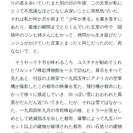
りの道を歩いていたまた別の日の午後、この文章が私に
とって不思議なほどになじみ深いことに突然気づいた。
それは私が何か月か前まで『少年が来る』を書き直すに
あたり、最後の瞬間までとりくんでいた五章の中で、闘
病中のソンヒ姉さんにむかって、拷問から生き延びたソ
ンジュがかけていた言葉とまったく同じだったのだ。死
なないで、と。
そうやって十月が終わるころ、ユスチナが勧めてくれ
たワルシャワ蜂起博物館を一人で訪ねた。展示をすべて
見たあと、付設の上映室で一九四五年にアメリカの空軍
機が撮影したこの都市の映像を見た。飛行機が都市にむ
かって徐々に接近していき、白っぽい雪におおわれた風
景がだんだん近づいてきた。だが、それは雪ではなかっ
た。一九四四年九月の市民蜂起の後、ヒトラーが見せし
めとして絶滅指示を出した都市、爆撃によって九五パー
セント以上の建物が破壊された都市、白い石造りの建物