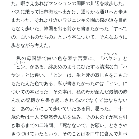
た。暇さえあればマンションの周囲の川辺を散歩した。
バスに乗って旧市街地へ出かけ、通りから通りへと歩き
まわった。それより近いワジェンキ公園の森の道を目的
もなく歩いた。韓国を出る前から書きたかった『すべて
の、白いものたちの』という本について、そんなふうに
歩きながら考えた。
まつしろな
私の母国語で白い色を表す言葉に、「
ハヤン
」と
しろい
「
ヒン
」がある。綿あめのようにひたすら清潔な白「ハ
ヤン」とは違い、「ヒン」は、生と死の寂しさをこもご
もたたえた色である。私が書きたかったのは「ヒン」に
ついての本だった。その本は、私の母が産んだ最初の赤
ん坊の記憶から書き起こされるのでなくてはならない
と、あのようにして歩いていたある日、思った。二十二
歳の母は一人で突然赤ん坊を生み、その女の子が息を引
き取るまでの二時間、「死なないで、お願い」とささや
きつづけていたという。そのことばを口中に含んで川べ