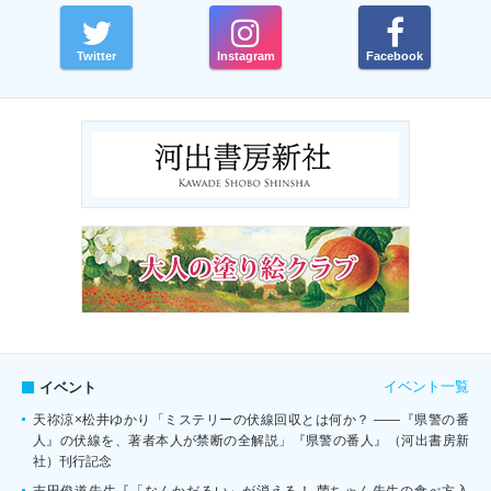
Twitter
Instagram
Facebook
イベント一覧
イベント
天祢涼×松井ゆかり「ミステリーの伏線回収とは何か？ ――『県警の番
人』の伏線を、著者本人が禁断の全解説」『県警の番人』（河出書房新
社）刊行記念
吉田俊道先生『「なんかだるい」が消える！ 菌ちゃん先生の食べ方入