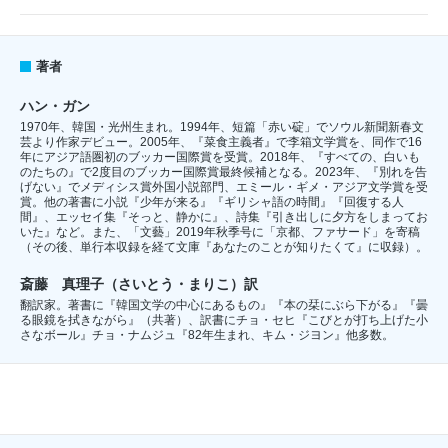
著者
ハン・ガン
1970年、韓国・光州生まれ。1994年、短篇「赤い碇」でソウル新聞新春文
芸より作家デビュー。2005年、『菜食主義者』で李箱文学賞を、同作で16
年にアジア語圏初のブッカー国際賞を受賞。2018年、『すべての、白いも
のたちの』で2度目のブッカー国際賞最終候補となる。2023年、『別れを告
げない』でメディシス賞外国小説部門、エミール・ギメ・アジア文学賞を受
賞。他の著書に小説『少年が来る』『ギリシャ語の時間』『回復する人
間』、エッセイ集『そっと、静かに』、詩集『引き出しに夕方をしまってお
いた』など。また、「文藝」2019年秋季号に「京都、ファサード」を寄稿
（その後、単行本収録を経て文庫『あなたのことが知りたくて』に収録）。
斎藤 真理子（さいとう・まりこ）訳
翻訳家。著書に『韓国文学の中心にあるもの』『本の栞にぶら下がる』『曇
る眼鏡を拭きながら』（共著）、訳書にチョ・セヒ『こびとが打ち上げた小
さなボール』チョ・ナムジュ『82年生まれ、キム・ジヨン』他多数。