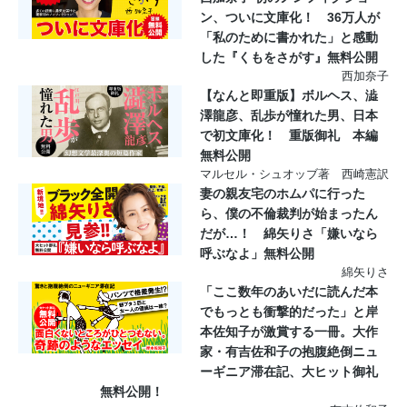
ン、ついに文庫化！ 36万人が
「私のために書かれた」と感動
した『くもをさがす』無料公開
西加奈子
【なんと即重版】ボルヘス、澁
澤龍彦、乱歩が憧れた男、日本
で初文庫化！ 重版御礼 本編
無料公開
マルセル・シュオッブ著 西崎憲訳
妻の親友宅のホムパに行った
ら、僕の不倫裁判が始まったん
だが…！ 綿矢りさ「嫌いなら
呼ぶなよ」無料公開
綿矢りさ
「ここ数年のあいだに読んだ本
でもっとも衝撃的だった」と岸
本佐知子が激賞する一冊。大作
家・有吉佐和子の抱腹絶倒ニュ
ーギニア滞在記、大ヒット御礼
無料公開！