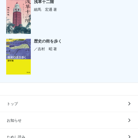
浅草十二階
細馬 宏通 著
歴史の街を歩く
／吉村 昭 著
トップ
お知らせ
ためし読み