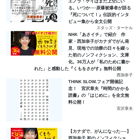
エノラ・ゲイはまだ上空にい
る。いつか──原爆被爆者が語る
『死について！』伝説的インタ
ビュー集から全文公開
スタッズ・ターケル
NHK「あさイチ」で紹介 作
家・西加奈子がカナダでがん発
見、現地での治療の日々を綴っ
た初のノンフィクション、文庫
化。36万人が「私のために書か
れた」と感動した『くもをさがす』無料公開
西加奈子
THINK SLOW.フェア開催記
念！ 宮沢章夫『時間のかかる
読書』の「はじめに」を全文無
料公開！
宮沢章夫
【カナダで、がんになった──】
西加奈子 初のノンフィクショ