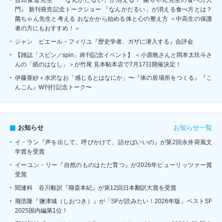
門』 新刊発売記念トークショー 「なんかだるい」が消える食べ方とは？
菌ちゃん先生と考える おなかから始める体と心の整え方 ＜中高生の保護
者の方にもおすすめ！＞
ジャン゠ピエール・フィリユ『歴史学者、ガザに潜入する』合評会
【雑誌「スピン／spin」終刊記念イベント】 ＜小原晩さんと岡本太玖斗さ
んの「紙のはなし」＞が竹尾 見本帖本店で7月17日開催決定！
伊藤亜紗＋水沢なお「感じるとはなにか」〜『体の居場所をつくる』『こ
んこん』W刊行記念トーク〜
お知らせ一覧
お知らせ
イ・ラン『声を出して、呼びかけて、話せばいいの』が第2回永井荷風文
学賞を受賞
イーユン・リー『自然のものはただ育つ』が2026年ピューリッツァー賞
受賞
閻連科 谷川毅訳『聊斎本紀』が第12回日本翻訳大賞を受賞
飛浩隆『鹽津城（しおつき）』が「SFが読みたい！2026年版」ベストSF
2025国内編第1位！