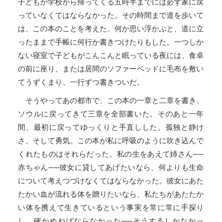
子どもが学校から帰ってくる五時半までには必ず家に戻
っていなくてはならなかった。その時間まで道を歩いて
は、この本のことを考えた。何か思い浮かぶと、道に立
ったままで手帳に何行か書きつけたりもした。一つしか
ない寝室で子どもがこんこんと眠っている夜には、食卓
の前に座り、または居間のソファーベッドに毛布を敷い
てうずくまり、一行ずつ書きついだ。
そうやってあの都市で、この本の一章と二章を書き、
ソウルに戻ってきて三章を全部書いた。そのあと一年
間、最初に戻ってゆっくりと手直しした。孤独と静け
さ、そして勇気。この本が私に呼吸のように吹き込んで
くれたものはそれらだった。私の生をあえて姉さん──
赤ちゃん──彼女に貸してあげたいなら、何よりも生命
について考えつづけなくてはならなかった。彼女にあた
たかい血が流れる体を贈りたいなら、私たちがあたたか
い体を携えて生きているという事実を常に常に手探り
し、確かめねばならなかった──そうするしかなかっ