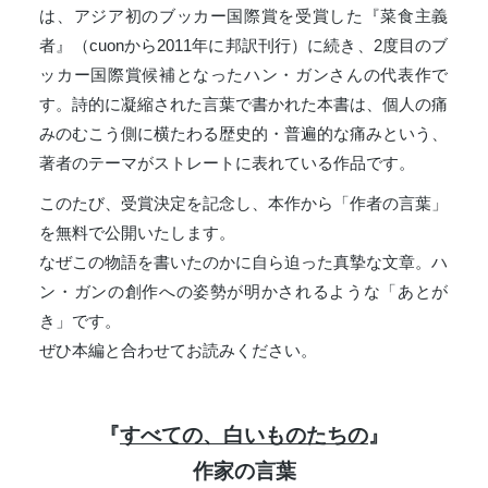
は、アジア初のブッカー国際賞を受賞した『菜食主義
者』（cuonから2011年に邦訳刊行）に続き、2度目のブ
ッカー国際賞候補となったハン・ガンさんの代表作で
す。詩的に凝縮された言葉で書かれた本書は、個人の痛
みのむこう側に横たわる歴史的・普遍的な痛みという、
著者のテーマがストレートに表れている作品です。
このたび、受賞決定を記念し、本作から「作者の言葉」
を無料で公開いたします。
なぜこの物語を書いたのかに自ら迫った真摯な文章。ハ
ン・ガンの創作への姿勢が明かされるような「あとが
き」です。
ぜひ本編と合わせてお読みください。
『
すべての、白いものたちの
』
作家の言葉