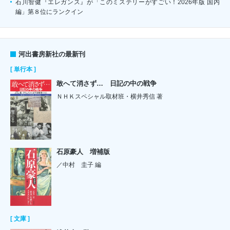
石川智健『エレガンス』が「このミステリーがすごい！2026年版 国内
編」第８位にランクイン
河出書房新社の最新刊
[ 単行本 ]
敢へて消さず… 日記の中の戦争
ＮＨＫスペシャル取材班・横井秀信 著
石原豪人 増補版
／中村 圭子 編
[ 文庫 ]