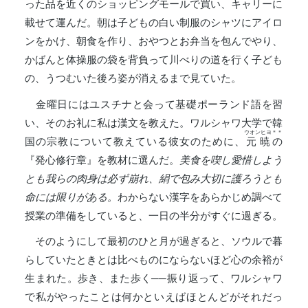
った品を近くのショッピングモールで買い、キャリーに
載せて運んだ。朝は子どもの白い制服のシャツにアイロ
ンをかけ、朝食を作り、おやつとお弁当を包んでやり、
かばんと体操服の袋を背負って川べりの道を行く子ども
の、うつむいた後ろ姿が消えるまで見ていた。
金曜日にはユスチナと会って基礎ポーランド語を習
い、そのお礼に私は漢文を教えた。ワルシャワ大学で韓
ウオンヒヨ
＊＊
国の宗教について教えている彼女のために、
元暁
の
『発心修行章』を教材に選んだ。
美食を喫し愛惜しよう
とも我らの肉身は必ず崩れ、絹で包み大切に護ろうとも
命には限りがある。
わからない漢字をあらかじめ調べて
授業の準備をしていると、一日の半分がすぐに過ぎる。
そのようにして最初のひと月が過ぎると、ソウルで暮
らしていたときとは比べものにならないほど心の余裕が
生まれた。歩き、また歩く──振り返って、ワルシャワ
で私がやったことは何かといえばほとんどがそれだっ