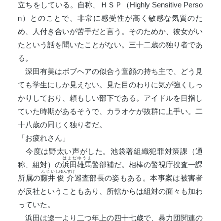
立ちをしている。自称、ＨＳＰ（Highly Sensitive Perso
n）とのことで、非常に感受性が高く敏感な気質のた
め、人付き合いが苦手だと言う。そのためか、彼女がい
たという話を聞いたことがない。三十二歳の独り者であ
る。
深田有美はボブヘアの似合う童顔の持ち主で、どう見
ても学生にしか見えない。見た目のわりに気が強くしっ
かりしており、頼もしい部下である。アイドルを目指し
ていた時期があるそうで、カラオケが抜群に上手い。二
十八歳の同じく独り者だ。
「お疲れさん」
今度は野太い声がした。池袋署組織犯罪対策課（通
はまだゆうま
称、組対）の
浜田雄馬
警部補だ。相棒の警視庁捜査一課
ふじい
しゆんすけ
所属の
藤井
俊介
巡査部長の姿もある。本事案は被害者
が反社ということもあり、所轄からは組対の面々も加わ
っていた。
浜田は遼一より二つ年上の四十七歳で、暴力団関連の