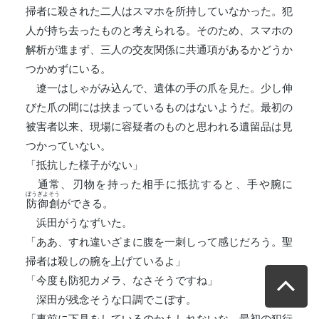
掃者に殺された二人はスマホを所持していなかった。犯
人が持ち去ったものと考えられる。そのため、スマホの
解析が進まず、三人の交友関係に共通項があるかどうか
つかめずにいる。
遼一はしゃがみ込んで、遺体の手の爪を見た。少し伸
びた爪の間には挟まっているものはないようだ。最初の
被害者以来、現場に容疑者のものと思われる遺留品は見
つかっていない。
「抵抗した様子がない」
通常、刃物を持った相手に抵抗すると、手や腕に
ぼうぎよそう
防御創
ができる。
浜田がうなずいた。
「ああ、すれ違いざまに腹を一刺しって感じだろう。聖
掃者は殺しの腕を上げているよ」
「今度も防犯カメラ、なさそうですね」
深田が残念そうな口調でこぼす。
「事前に下見をしているのかもしれないな。最初の犯行