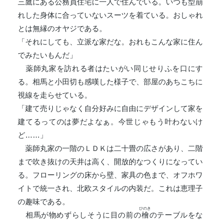
三鷹にある公務員住宅に一人で住んでいる。いつも型崩
れした身体に合っていないスーツを着ている。おしゃれ
とは無縁のオヤジである。
「それにしても、立派な家だな。おれもこんな家に住ん
でみたいもんだ」
薬師丸家を訪れる者はたいがい同じせりふを口にす
る。相馬と小田切も感嘆した様子で、部屋のあちこちに
視線を走らせている。
「建て売りじゃなく自分好みに自由にデザインして家を
建てるってのは夢だよなぁ。今世じゃもう叶わないけ
ど……」
薬師丸家の一階のＬＤＫは二十畳の広さがあり、二階
まで吹き抜けの天井は高く、開放的なつくりになってい
る。フローリングの床から壁、家具の色まで、オフホワ
イトで統一され、北欧スタイルの内装だ。これは恵理子
の趣味である。
ひのき
相馬が物めずらしそうに目の前の
檜
のテーブルをな