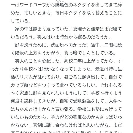
えんじ
一はワードローブから
臙脂
色のネクタイを出してきて締
めた。忙しいときも、毎日ネクタイを取り替えることに
している。
家の中は静まり返っていた。恵理子と佳奈はまだ寝て
いるだろう。将太はいま時分から寝るのだろうか。
顔を洗うために、洗面所へ向かった。途中、二階に続
く階段の上方をうかがう。真っ暗でしんとしている。
将太のことを心配した。高校二年に上がってから、す
っかり学校へは行かなくなってしまった。最近は特に生
活のリズムが乱れており、昼ごろに起き出して、自分で
カップ麺などをつくって食べているらしい。それもなる
べく家族に顔を見られないようにして。学校へ行くよう
何度も説得してきたが、自宅で受験勉強をして、大学へ
はちゃんと行くからと言い張る。学校にも塾にも行って
いないものだから、学力がどの程度なのかもさっぱりわ
からない。真剣に話し合わなければと思いながら、まだ
高二だからいいかとずるずると先延ばしにしてきてい