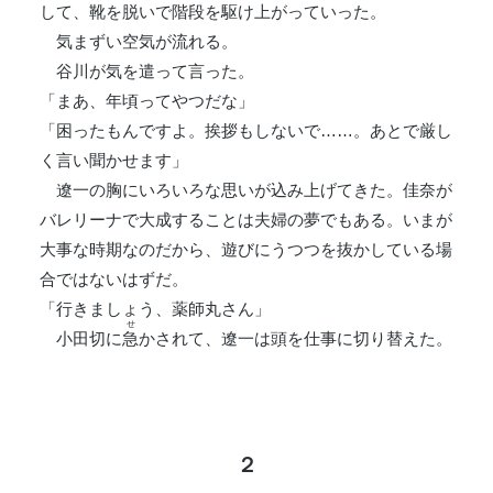
して、靴を脱いで階段を駆け上がっていった。
気まずい空気が流れる。
谷川が気を遣って言った。
「まあ、年頃ってやつだな」
「困ったもんですよ。挨拶もしないで……。あとで厳し
く言い聞かせます」
遼一の胸にいろいろな思いが込み上げてきた。佳奈が
バレリーナで大成することは夫婦の夢でもある。いまが
大事な時期なのだから、遊びにうつつを抜かしている場
合ではないはずだ。
「行きましょう、薬師丸さん」
せ
小田切に
急
かされて、遼一は頭を仕事に切り替えた。
２