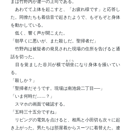
まは竹野内が遼一の上司である。
あわてて上体を起こすと、「お疲れ様です」と応答し
た。同僚たちも着信音で起きたようで、もぞもぞと身体
を動かしている。
低く、響く声が聞こえた。
「朝早くに悪いが、また殺しだ。聖掃者だ」
竹野内は被疑者の発見された現場の住所を告げると通
話を切った。
あぐら
目を覚ました谷川が横で
胡坐
になり身体を掻いてい
る。
「殺しか？」
「聖掃者だそうです。現場は南池袋二丁目──」
「いま何時だ……？」
スマホの画面で確認する。
「五時三十五分ですね」
リビングの電気を点けると、相馬と小田切も次々に起
き上がった。男たちは部屋着からスーツに着替えた。遼