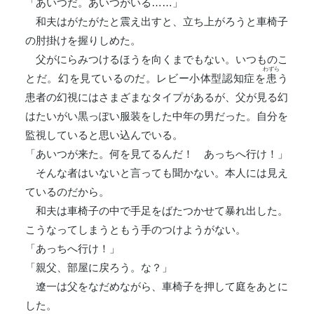
「あいつだ。あいつがいる……」
和夫はがたがたと震え出すと、立ち上がろうと車椅子
の肘掛けを握りしめた。
父がにらみつけるほうを向くまでもない。いつものこ
わずら
とだ。幻を見ているのだ。レビー小体型認知症を
患
う
患者の幻視にはさまざまなタイプがあるが、父が見る幻
はたいがい黒っぽい服装をした中年の男だった。自分を
監視していると思い込んでいる。
「あいつが来た。何を見てるんだ！ あっちへ行け！」
そんな者はいないと言っても聞かない。本人には見え
ているのだから。
和夫は車椅子の中で手足をばたつかせて暴れ出した。
こうなってしまうともう手のつけようがない。
「あっちへ行け！」
「親父、部屋に戻ろう。な？」
遼一は父をなだめながら、車椅子を押して庭をあとに
した。