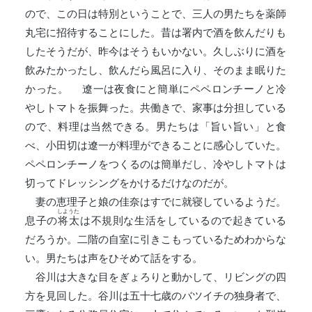
ので、この日は特別ということで、三人の男たちを薬師
丸宅に招待することにした。昔は署内で酒を飲んだりも
したそうだが、昨今はそうもいかない。久しぶりに酒を
飲みたかったし、飲んだら風呂に入り、そのまま眠りた
かった。 遼一は夜食にと簡単にペペロンチーノと冷
やしトマトを振舞った。共働きで、家事は分担している
ので、料理は当然できる。男たちは「旨い旨い」と食
べ、小田切は遼一が料理ができることに感心していた。
ペペロンチーノをつくるのは簡単だし、冷やしトマトは
切ってドレッシングをかけるだけなのだが。
妻の恵理子と娘の佳奈はすでに就寝しているようだ。
しようた
息子の
将太
は不規則な生活をしているので起きている
だろうか。二階の自室に引きこもっているためわからな
い。男たちは声をひそめて話をする。
谷川は大きな目をぎょろりと動かして、リビングの四
方を見回した。谷川は五十七歳のバツイチの独身者で、