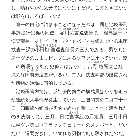
し、晴れやかな気分ではないはずだが、このときばかり
は顔をほころばせていた。
遼一の自宅に泊まることになったのは、同じ池袋署刑
たにがわえいきち
そうま
せいいちろう
事課強行犯係の同僚、
谷川栄吉
巡査部長、
相馬
誠一郎
巡査部長、そして、遼一がいまバディを組んでいる本庁
おだぎり
まもる
捜査一課の
小田切
護
巡査部長の三人である。男たちは
スーツ姿のままリビングにあるソファに座っていた。遼
よしの
さとる
一の所属する強行犯係にはほかに、
吉野
聡
巡査と紅一
ふかだ
ゆみ
点の
深田
有美
巡査がいるが、二人は捜査本部の設置され
た所轄の道場に宿泊している。
池袋署管内では、反社会的勢力の構成員ばかりを狙っ
た連続殺人事件が発生していた。三週間前の二月二十一
すどう
日、
須藤
組の組員が刃物でめった刺しにされて殺された
みやもと
のを皮切りに、三月二日に
宮本
組の元組員、三月十日
に半グレ集団〈ブラックチェリー〉のメンバーと、だい
たい一週間おきに、いずれも刃物で刺し殺されたのだ。