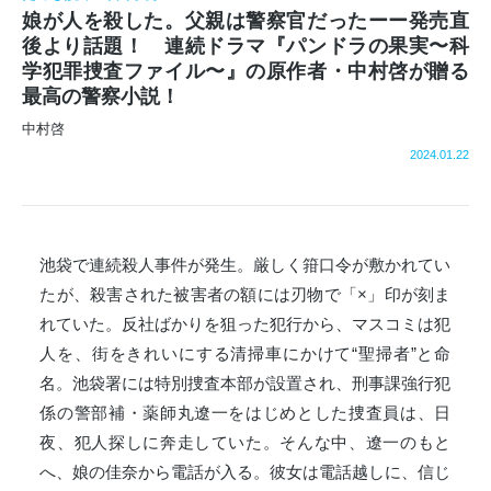
娘が人を殺した。父親は警察官だったーー発売直
後より話題！ 連続ドラマ『パンドラの果実〜科
学犯罪捜査ファイル〜』の原作者・中村啓が贈る
最高の警察小説！
中村啓
2024.01.22
池袋で連続殺人事件が発生。厳しく箝口令が敷かれてい
たが、殺害された被害者の額には刃物で「×」印が刻ま
れていた。反社ばかりを狙った犯行から、マスコミは犯
人を、街をきれいにする清掃車にかけて“聖掃者”と命
名。池袋署には特別捜査本部が設置され、刑事課強行犯
係の警部補・薬師丸遼一をはじめとした捜査員は、日
夜、犯人探しに奔走していた。そんな中、遼一のもと
へ、娘の佳奈から電話が入る。彼女は電話越しに、信じ