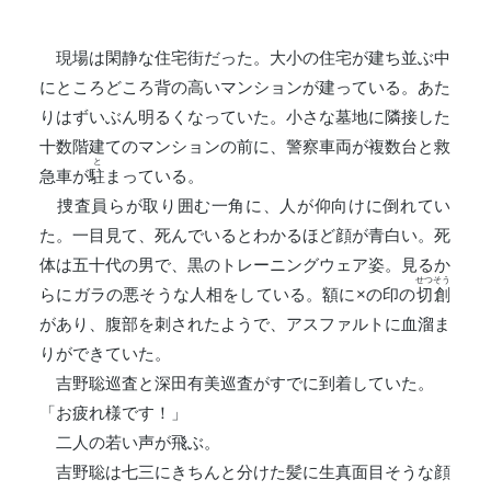
現場は閑静な住宅街だった。大小の住宅が建ち並ぶ中
にところどころ背の高いマンションが建っている。あた
りはずいぶん明るくなっていた。小さな墓地に隣接した
十数階建てのマンションの前に、警察車両が複数台と救
と
急車が
駐
まっている。
捜査員らが取り囲む一角に、人が仰向けに倒れてい
た。一目見て、死んでいるとわかるほど顔が青白い。死
体は五十代の男で、黒のトレーニングウェア姿。見るか
せつそう
らにガラの悪そうな人相をしている。額に×の印の
切創
があり、腹部を刺されたようで、アスファルトに血溜ま
りができていた。
吉野聡巡査と深田有美巡査がすでに到着していた。
「お疲れ様です！」
二人の若い声が飛ぶ。
吉野聡は七三にきちんと分けた髪に生真面目そうな顔