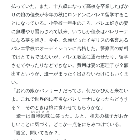
払っていた。また、十八歳になって高校を卒業したばか
りの娘の佳奈が今年の秋にロンドンにバレエ留学するこ
とになっている。小学校一年生のころ、バレエ好きの妻
に無理やり習わされて以来、いつしか佳奈はバレリーナ
になる夢を抱き、今冬、念願だったイギリスの名誉ある
バレエ学校のオーディションに合格した。警察官の給料
ではとてもではないが、バレエ教室に通わせたり、留学
させてやったりなどできない。費用は妻の恵理子が全額
出すというが、遼一がまったく出さないわけにもいくま
い。
「おれの娘がバレリーナだってさ。何だかぴんと来ない
よ。これで世界的に有名なバレリーナになったらどうす
る？ そのときは娘に食わせてもらうかな」
じちよう
ぎみ
遼一は
自嘲
気味
に笑った。ふと、和夫の様子がおか
しいことに気づく。どこか一点をにらみつけている。
「親父、聞いてるか？」