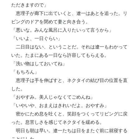
ただきますので」
恵理子が廊下に出ていくと、遼一はあとを追った。リ
ビングのドアを閉めて妻と向き合う。
「悪いな。みんな風呂に入りたいって言うから」
「いいよ、一日ぐらい」
二日目はない、ということだ。それは遼一もわかって
いた。たまにある一日なら許容してもらえる。
「洗い物はしておいてね」
「もちろん」
恵理子は手を伸ばすと、ネクタイの結び目の位置を直
した。
「おやすみ。美人じゃなくてごめんね」
「いやいや、おまえはきれいだよ。おやすみ」
密かにため息を吐くと、笑顔をつくってリビングに戻
った。息苦しさを感じてネクタイを緩める。
明日も朝は早い。遼一たちは日をまたぐ前に就寝する
ことにした。