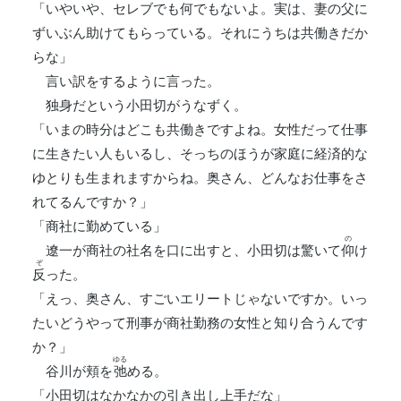
「いやいや、セレブでも何でもないよ。実は、妻の父に
ずいぶん助けてもらっている。それにうちは共働きだか
らな」
言い訳をするように言った。
独身だという小田切がうなずく。
「いまの時分はどこも共働きですよね。女性だって仕事
に生きたい人もいるし、そっちのほうが家庭に経済的な
ゆとりも生まれますからね。奥さん、どんなお仕事をさ
れてるんですか？」
「商社に勤めている」
の
遼一が商社の社名を口に出すと、小田切は驚いて
仰
け
ぞ
反
った。
「えっ、奥さん、すごいエリートじゃないですか。いっ
たいどうやって刑事が商社勤務の女性と知り合うんです
か？」
ゆる
谷川が頬を
弛
める。
「小田切はなかなかの引き出し上手だな」