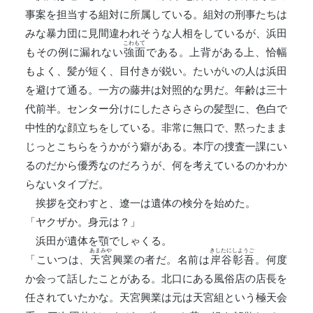
事案を担当する組対に所属している。組対の刑事たちは
みな暴力団に見間違われそうな人相をしているが、浜田
こわもて
もその例に漏れない
強面
である。上背がある上、恰幅
もよく、髪が短く、目付きが鋭い。たいがいの人は浜田
を避けて通る。一方の藤井は対照的な男だ。年齢は三十
代前半。センター分けにしたさらさらの髪型に、色白で
中性的な顔立ちをしている。非常に無口で、黙ったまま
じっとこちらをうかがう癖がある。本庁の捜査一課にい
るのだから優秀なのだろうが、何を考えているのかわか
らないタイプだ。
挨拶を交わすと、遼一は遺体の検分を始めた。
「ヤクザか。身元は？」
浜田が遺体を顎でしゃくる。
あまみや
きしたにしようご
「こいつは、
天宮
興業の者だ。名前は
岸谷彰吾
。何度
か会って話したことがある。北口にある風俗店の店長を
任されていたかな。天宮興業は元は天宮組という極天会