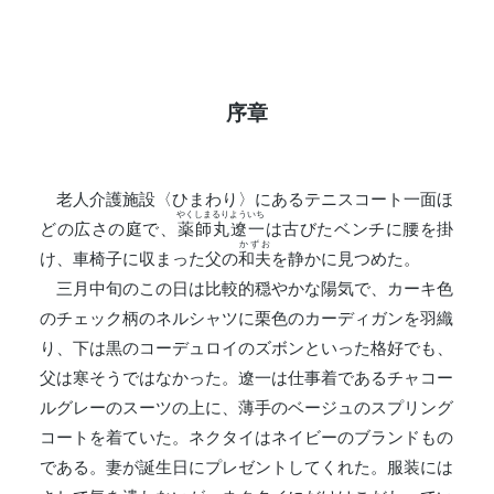
序章
老人介護施設〈ひまわり〉にあるテニスコート一面ほ
やくしまるりよういち
どの広さの庭で、
薬師丸遼一
は古びたベンチに腰を掛
かずお
け、車椅子に収まった父の
和夫
を静かに見つめた。
三月中旬のこの日は比較的穏やかな陽気で、カーキ色
のチェック柄のネルシャツに栗色のカーディガンを羽織
り、下は黒のコーデュロイのズボンといった格好でも、
父は寒そうではなかった。遼一は仕事着であるチャコー
ルグレーのスーツの上に、薄手のベージュのスプリング
コートを着ていた。ネクタイはネイビーのブランドもの
である。妻が誕生日にプレゼントしてくれた。服装には