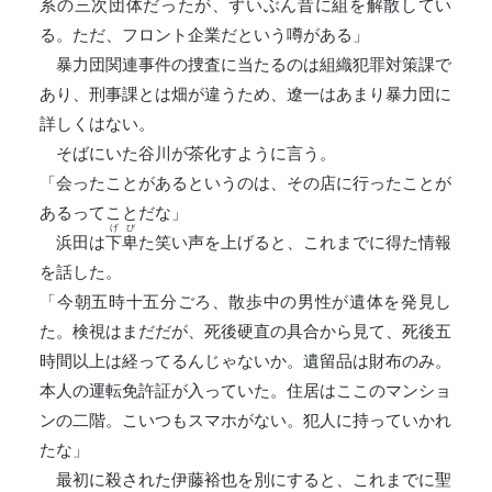
系の三次団体だったが、ずいぶん昔に組を解散してい
る。ただ、フロント企業だという噂がある」
暴力団関連事件の捜査に当たるのは組織犯罪対策課で
あり、刑事課とは畑が違うため、遼一はあまり暴力団に
詳しくはない。
そばにいた谷川が茶化すように言う。
「会ったことがあるというのは、その店に行ったことが
あるってことだな」
げび
浜田は
下卑
た笑い声を上げると、これまでに得た情報
を話した。
「今朝五時十五分ごろ、散歩中の男性が遺体を発見し
た。検視はまだだが、死後硬直の具合から見て、死後五
時間以上は経ってるんじゃないか。遺留品は財布のみ。
本人の運転免許証が入っていた。住居はここのマンショ
ンの二階。こいつもスマホがない。犯人に持っていかれ
たな」
最初に殺された伊藤裕也を別にすると、これまでに聖