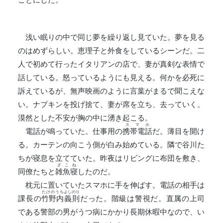
浅い眠りの中で同じ夢を繰り返し見ていた。夢を見る
のはめずらしい。恵理子と外食をしているシーンだ。二
人で初めて行ったイタリアンの店で、妻が真剣な表情で
話している。怒っているようにも見える。何かを必死に
訴えているが、無声映画のように言葉がまるで聞こえな
い。ナプキンを投げ捨て、妻が席を立ち、去っていく。
漠然とした不安が胸の中に湧き起こる。
スマホ
電話が鳴っていた。仕事用の
携帯電話
だ。薄目を開け
る。カーテンの向こう側が白み始めている。隣で谷川た
ちが寝息を立てていた。昨夜はリビングに布団を敷き、
ざこね
同僚たちと
雑魚寝
したのだ。
枕元に置いていたスマホに手を伸ばす。電話の相手は
たけのうち
よしのり
課長の
竹野内
義則
だった。階級は警視だ。直属の上司
である警部の男がうつ病にかかり長期休暇中なので、い