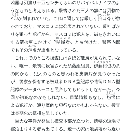
凶器は刃渡り十五センチくらいのサバイバルナイフのよ
うなものと考えられる。殺害された三人の額には刃物で
じるし
かんこうれい
×
印
が刻まれていた。これに関しては厳しく
箝口令
が敷
かれており、マスコミには公表されていない。反社ばか
りを狙った犯行から、マスコミは犯人を、街をきれいに
せいそうしや
する清掃車にかけて〝
聖掃者
〟と名付けた。警察内部
あだな
でもその
渾名
が通名となっている。
これまでのところ捜査にはさほど進展が見られていな
いとうゆうや
い。唯一、最初に殺害された須藤組組員、
伊藤裕也
の爪
の間から、犯人のものと思われる皮膚片が見つかった
が、警察が保有する被疑者ＤＮＡ型記録や遺留ＤＮＡ型
記録のデータベースと照合してもヒットしなかった。今
えんこん
回が初犯なのかもしれない。目撃情報もなし。
怨恨
に
よる犯行か、通り魔的な犯行なのかもわからない。捜査
は長期化の様相を呈していた。
重大な事件が発生し捜査本部が立つと、所轄の道場で
寝泊まりする者も出てくる。遼一の家は池袋署から近い