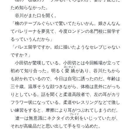
ため知らなかった。
谷川がまた口を開く。
「檜のテーブルぐらいで驚いてたらいかん。娘さんなん
てバレリーナを夢見て、今度ロンドンの名門校に留学す
るっていうんだから」
「バレエ留学ですか。絵に描いたようなセレブじゃない
ですか？」
小田切が驚嘆している。小田切とは今回帳場が立って
あいきよう
初めて知り合った。明るく
愛嬌
があり、谷川たちから
も好かれているので、今日は自宅に誘ったのだ。年齢は
三十歳。温厚そうな顔つきながら、体格は意外にがっち
りとしている。話を聞くと柔道高段者で、左の耳がカリ
フラワー状になっている。柔道やレスリングなどで激し
い練習をすると、摩擦により耳がつぶれてしまうのだ。
ブレイド
遼一は無意識にネクタイの
大剣
をいじっていたが、
それが高級品だと思い出して手を引っ込めた。