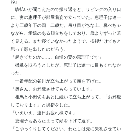
ね」
咳払いが聞こえたので振り返ると、リビングの入り口
に、妻の恵理子が部屋着姿で立っていた。恵理子は遼一
より三歳年下の四十二歳だ。吊り目がちな上、鼻ぺちゃ
ながら、愛嬌のある顔立ちをしており、歳よりずっと若
く見える。まだ寝ていなかったようで、挨拶だけでもと
思って顔を出したのだろう。
「起きてたのか……。自慢の妻の恵理子です」
機嫌を取ろうとしたが、恵理子は遼一に目もくれなか
った。
一番年配の谷川が立ち上がって頭を下げた。
「奥さん、お邪魔させてもらっています」
相馬と小田切もあとに続いて立ち上がって、「お邪魔
しております」と挨拶をした。
「いえいえ、連日お疲れ様です」
恵理子もあらたまって頭を下げて返す。
「ごゆっくりしてください。わたしは先に失礼させてい