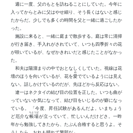
週に一度、父のもとを訪ねることにしていた。今年に
入ってからとみに父はやせ細り、そう長くはないと感じ
たからだ。少しでも多くの時間を父と一緒に過ごしたか
った。
施設に来ると、一緒に庭まで散歩する。庭は常に清掃
が行き届き、手入れがされていて、いつも四季折々の花
が咲いているが、なぜかきれいだと感じたことがなかっ
た。
和夫は陽溜まりの中でおとなしくしていた。視線は花
め
壇のほうを向いているが、花を
愛
でているようには見え
ない。話しかけているのだが、先ほどから反応はない。
遼一はネクタイの結び目の位置を正した。いつも曲が
っていないか気になって、結び目をいじるのが癖になっ
ている。 「今度、昇任試験があるんだよ。いまちょう
ちようば
ど厄介な
帳場
が立っていて、忙しいんだけどさ。一昨
年から勉強してきたから、たぶん合格すると思うよ。そ
うしたら、おれも晴れて警部だ」