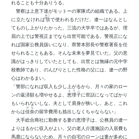
れることも十分ありうる。
警察は上意下達がモットーの軍隊式の組織である。上
あご
に立たなければ
顎
で使われるだけだ。遼一はなんとし
てものし上がりたかった。三流の大学卒ではあるが、理
屈の上では警視正までなら出世可能である。警視正にな
れば国家公務員扱いになり、県警本部長や警察署長を任
せられることもある。そんな未来を夢見ていた。父の意
識がはっきりしていたとしても、出世とは無縁の元中学
校教師であり、のんびりとした性格の父には、遼一の野
心はわかるまい。
「警部になれば収入も少し上がるから、月々の家のロー
えりこ
ンの返済額も増やせるよ。
恵理子
に世話になってばかり
もいられないしな。夫として肩身が狭いし。あと、これ
かな
からは
佳奈
の留学費用も捻出しなくちゃならない」
大手総合商社に勤務する妻の恵理子は、公務員の遼一
よりはるかに収入がよい。父の老人介護施設の入居費も
馬鹿にならないため、月々の自宅のローンは妻が多めに