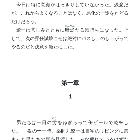
今日は特に意識がはっきりしていなかった。残念だ
が、これからよくなることはなく、悪化の一途をたどる
だけだろう。
あんたん
遼一は悲しみとともに
暗澹
たる気持ちになった。そ
して、次の昇任試験こそは絶対にパスし、のし上がって
やるのだと決意を新たにした。
第一章
１
ろう
男たちは一日の
労
をねぎらって缶ビールで乾杯し
た。 夜の十一時、薬師丸遼一は自宅のリビングに集
まった男たちの顔を見渡した。みな疲れているはずだ