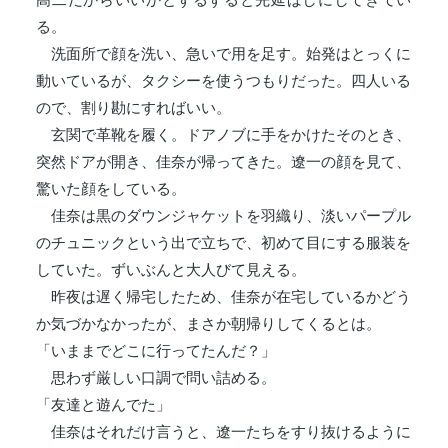
る。
洗面所で顔を洗い、急いで用を足す。始発はとっくに
動いているが、タクシーを使うつもりだった。四人いる
ので、割り勘にすればいい。
玄関で革靴を履く。ドアノブに手をかけたそのとき、
突然ドアが開き、佳奈が帰ってきた。遼一の顔を見て、
驚いた顔をしている。
佳奈は黒のダウンジャケットを羽織り、淡いパープル
のチュニックという出で立ちで、初めて目にする服装を
していた。ずいぶんと大人びて見える。
昨夜は遅く帰宅したため、佳奈が在宅しているかどう
か気づかなかったが、まさか朝帰りしてくるとは。
「いままでどこに行ってたんだ？」
思わず厳しい口調で問い詰める。
「友達と遊んでた」
佳奈はそれだけ言うと、遼一たちをすり抜けるように