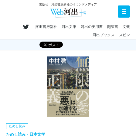
出版社 河出書房新社のオウンドメディア
河出書房新社
河出文庫
河出の実用書
翻訳書
文藝
河出ブックス
スピン
ためし読み
ためし読み - 日本文学