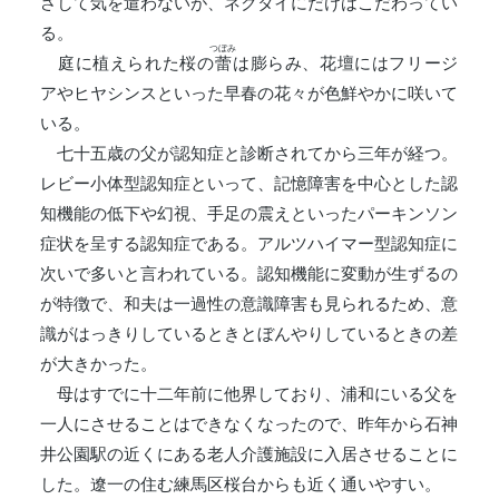
さして気を遣わないが、ネクタイにだけはこだわってい
る。
つぼみ
庭に植えられた桜の
蕾
は膨らみ、花壇にはフリージ
アやヒヤシンスといった早春の花々が色鮮やかに咲いて
いる。
七十五歳の父が認知症と診断されてから三年が経つ。
レビー小体型認知症といって、記憶障害を中心とした認
知機能の低下や幻視、手足の震えといったパーキンソン
症状を呈する認知症である。アルツハイマー型認知症に
次いで多いと言われている。認知機能に変動が生ずるの
が特徴で、和夫は一過性の意識障害も見られるため、意
識がはっきりしているときとぼんやりしているときの差
が大きかった。
母はすでに十二年前に他界しており、浦和にいる父を
一人にさせることはできなくなったので、昨年から石神
井公園駅の近くにある老人介護施設に入居させることに
した。遼一の住む練馬区桜台からも近く通いやすい。