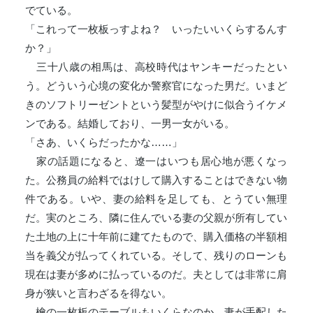
でている。
「これって一枚板っすよね？ いったいいくらするんす
か？」
三十八歳の相馬は、高校時代はヤンキーだったとい
う。どういう心境の変化か警察官になった男だ。いまど
きのソフトリーゼントという髪型がやけに似合うイケメ
ンである。結婚しており、一男一女がいる。
「さあ、いくらだったかな……」
家の話題になると、遼一はいつも居心地が悪くなっ
た。公務員の給料ではけして購入することはできない物
件である。いや、妻の給料を足しても、とうてい無理
だ。実のところ、隣に住んでいる妻の父親が所有してい
た土地の上に十年前に建てたもので、購入価格の半額相
当を義父が払ってくれている。そして、残りのローンも
現在は妻が多めに払っているのだ。夫としては非常に肩
身が狭いと言わざるを得ない。
檜の一枚板のテーブルもいくらなのか、妻が手配した