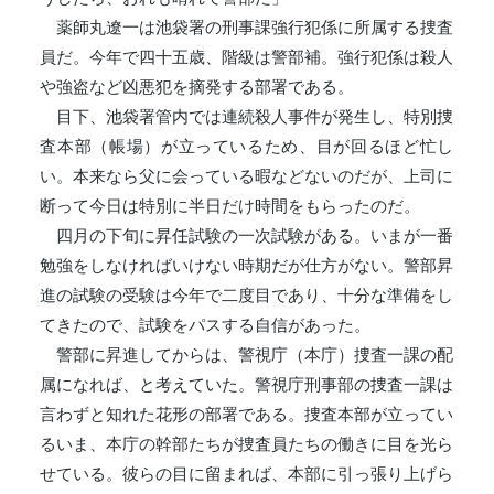
薬師丸遼一は池袋署の刑事課強行犯係に所属する捜査
員だ。今年で四十五歳、階級は警部補。強行犯係は殺人
や強盗など凶悪犯を摘発する部署である。
目下、池袋署管内では連続殺人事件が発生し、特別捜
査本部（帳場）が立っているため、目が回るほど忙し
い。本来なら父に会っている暇などないのだが、上司に
断って今日は特別に半日だけ時間をもらったのだ。
四月の下旬に昇任試験の一次試験がある。いまが一番
勉強をしなければいけない時期だが仕方がない。警部昇
進の試験の受験は今年で二度目であり、十分な準備をし
てきたので、試験をパスする自信があった。
警部に昇進してからは、警視庁（本庁）捜査一課の配
属になれば、と考えていた。警視庁刑事部の捜査一課は
言わずと知れた花形の部署である。捜査本部が立ってい
るいま、本庁の幹部たちが捜査員たちの働きに目を光ら
せている。彼らの目に留まれば、本部に引っ張り上げら