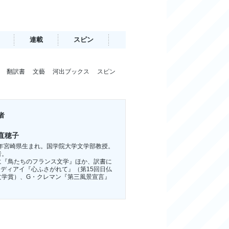
連載
スピン
翻訳書
文藝
河出ブックス
スピン
者
直穂子
72年宮崎県生まれ。国学院大学文学部教授。
者。
に『鳥たちのフランス文学』ほか、訳書に
ンディアイ『心ふさがれて』（第15回日仏
文学賞）、G・クレマン『第三風景宣言』
。