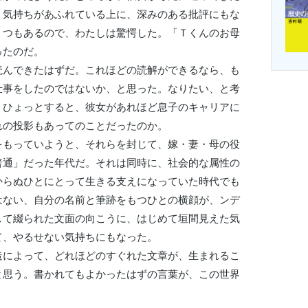
う気持ちがあふれている上に、深みのある批評にもな
くつもあるので、わたしは驚愕した。「Ｔくんのお母
ったのだ。
んできたはずだ。これほどの読解ができるなら、も
仕事をしたのではないか、と思った。なりたい、と考
。ひょっとすると、彼女があれほど息子のキャリアに
れの投影もあってのことだったのか。
もっていようと、それらを封じて、嫁・妻・母の役
普通」だった年代だ。それは同時に、社会的な属性の
からぬひとにとって生きる支えになっていた時代でも
はない、自分の名前と筆跡をもつひとの横顔が、ンデ
して綴られた文面の向こうに、はじめて垣間見えた気
て、やるせない気持ちにもなった。
によって、どれほどのすぐれた文章が、生まれるこ
と思う。書かれてもよかったはずの言葉が、この世界