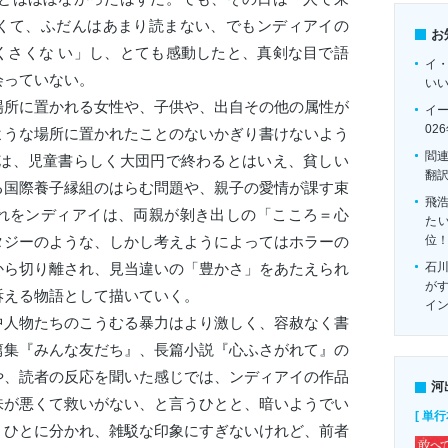
くて、ふだんはあまり読まない、でもンディアイの
お
くさくな い」し、とても感動したと、真剣な目で語
イ
会っていない。
い
所に置かれる女性や、子供や、出自その他の属性が
イ
02
ような場所に置かれたことのないかぎり書けないよう
閻
』は、児童書らしく大団円で終わるとはいえ、貧しい
翻
る国際養子縁組のはらむ問題や、親子の愛情が課す束
飛
れをンディアイは、両親が剝き出しの「こころ＝心
たい
位
タジーのような、しかし考えようによってはホラーの
石
から切り離され、見当違いの「豊かさ」をあたえられ
がす
訴える物語として描いていく。
イ
人物たちのこうむる暴力はより激しく、容赦なく書
篇集『みんな友だち』、長篇小説『心ふさがれて』の
や、読者の反応を聞いた感じでは、ンディアイの作品
河
味が悪くて救いがない、と言うひとと、暗いようでい
[ 単行
うひとに分かれ、雑駁な印象にすぎないけれど、前者