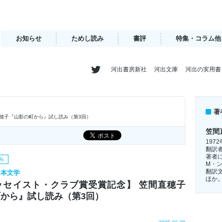
お知らせ
ためし読み
書評
特集・コラム他
河出書房新社
河出文庫
河出の実用書
著
穂子『山影の町から』試し読み（第3回）
笠間
19
翻訳
著者
み
M・
翻訳
日本文学
ほか
ッセイスト・クラブ賞受賞記念】 笠間直穂子
から』試し読み（第3回）