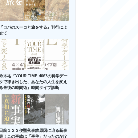
『ロバのスーコと旅をする』刊行によ
せて
鈴木祐『YOUR TIME 4063の科学デー
タで導き出した、あなたの人生を変え
る最後の時間術』時間タイプ診断
日航１２３便墜落事故原因に迫る新事
実！この事故は「事件」だったのか!?