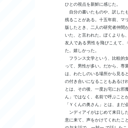
ひとの視点を新鮮に感じた。
自分の書いたものや、訳したも
残ることがある。十五年前、マ
版したとき、二人の研究者仲間
いた、と言われた。ぼくよりも
友人である男性を飛びこえて、
た。嬉しかった。
フランス文学という、比較的女
って、男性が多い。だから、専
は、わたしのいる場所から見る
の付き合いになることもあるけ
とは、その後、一度お宅にお邪
ん」ではなく、名前で呼ぶこと
「Ｙくんの奥さん」とは、まだ
ンディアイがはじめて来日した
意に来て、声をかけてくれたこ
の与太話で、一対一 で話した