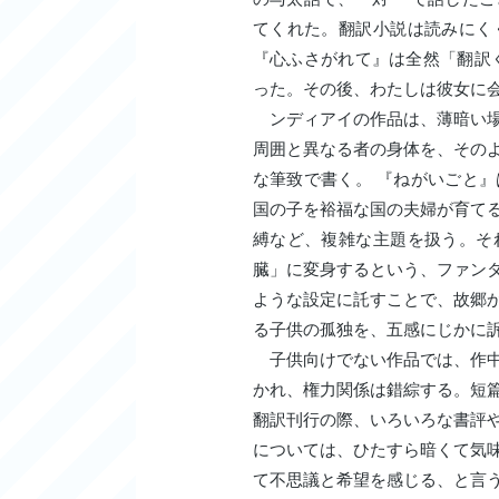
てくれた。翻訳小説は読みにく
『心ふさがれて』は全然「翻訳
った。その後、わたしは彼女に
ンディアイの作品は、薄暗い場
周囲と異なる者の身体を、その
な筆致で書く。 『ねがいごと
国の子を裕福な国の夫婦が育て
縛など、複雑な主題を扱う。そ
臓」に変身するという、ファン
ような設定に託すことで、故郷
る子供の孤独を、五感にじかに
子供向けでない作品では、作中
かれ、権力関係は錯綜する。短
翻訳刊行の際、いろいろな書評
については、ひたすら暗くて気
て不思議と希望を感じる、と言