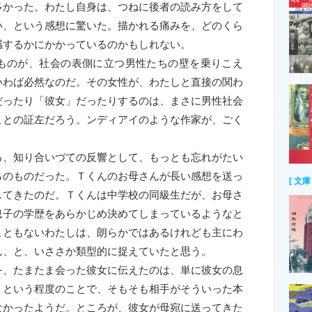
多かった。わたし自身は、つねに後者の読み方をして
い、という感想に驚いた。描かれる痛みを、どのくら
感するかにかかっているのかもしれない。
ものが、社会の表側に立つ男性たちの壁を乗りこえ
いわば必然なのだ。その女性が、わたしと直接の関わ
だったり「彼女」だったりするのは、まさに男性社会
ことの証左だろう。ンディアイのような作家が、ごく
。
る、知り合いづての反響として、もっとも忘れがたい
らのものだった。Ｔくんのお母さんが長い感想を送っ
[ 文庫 
してきたのだ。Ｔくんは中学校の同級生だが、お母さ
息子の学歴をあらかじめ決めてしまっているようなと
こともないわたしは、朗らかではあるけれども主にわ
ん、と、いささか類型的に捉えていたと思う。
、たまたま会った彼女に伝えたのは、単に彼女の息
、という程度のことで、そもそも相手がそういった本
なかったようだ。ところが、彼女が母宛に送ってきた