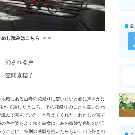
公
ためし読みはこちら↓＝＝
T
消される声
笠間直穂子
地域にある山寺の花祭りに使いたいと春に声をかけ
の用件で話したところ、その花祭りのことを書いたわ
が読んで喜んでいた、と教えてくれた。わたしが育て
種の色や姿をよく知る彼女は、あの微妙な色味のバラ
いうことに、特別の感慨を抱いたらしい。バラ好きの
イ