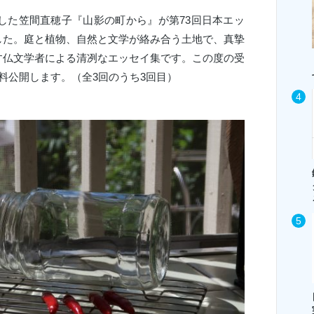
しました笠間直穂子『山影の町から』が第73回日本エッ
した。庭と植物、自然と文学が絡み合う土地で、真摯
す仏文学者による清冽なエッセイ集です。この度の受
料公開します。（全3回のうち3回目）