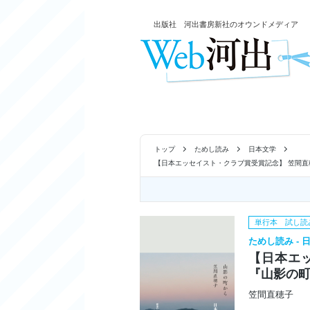
出版社 河出書房新社のオウンドメディア
トップ
ためし読み
日本文学
【日本エッセイスト・クラブ賞受賞記念】 笠間直
単行本 試し読
ためし読み - 
【日本エ
『山影の町
笠間直穂子