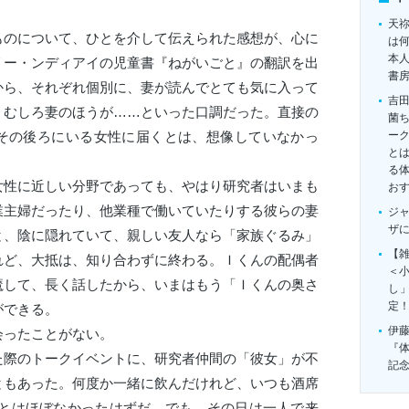
天
のについて、ひとを介して伝えられた感想が、心に
は
本
リー・
ン
ディアイの児童書『ねがいごと』の翻訳を出
書
から、それぞれ個別に、妻が読んでとても気に入って
吉
、むしろ妻のほうが……といった口調だった。直接の
菌
その後ろにいる女性に届くとは、想像していなかっ
ー
とは
る
性に近しい分野であっても、やはり研究者はいまも
お
業主婦だったり、他業種で働いていたりする彼らの妻
ジ
ザ
と、陰に隠れていて、親しい友人なら「家族ぐるみ」
【雑
れど、大抵は、知り合わずに終わる。Ｉくんの配偶者
＜
魔して、長く話したから、いまはもう「Ｉくんの奥さ
し
定
ができる。
伊
会ったことがない。
『
際のトークイベントに、研究者仲間の「彼女」が不
記
ともあった。何度か一緒に飲んだけれど、いつも酒席
ことはほぼなかったはずだ。でも、その日は一人で来