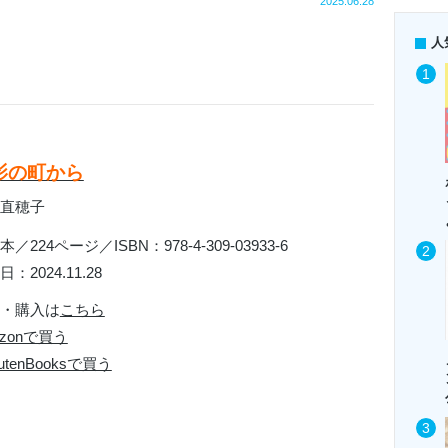
2025.06.28
人
影の町から
直穂子
／224ページ／ISBN：978-4-309-03933-6
：2024.11.28
・購入は
こちら
azonで買う
utenBooksで買う