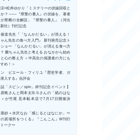
祢涼×松井ゆかり「ミステリーの伏線回収と
何か？ ――『県警の番人』の伏線を、著者
人が禁断の全解説」『県警の番人』（河出
房新社）刊行記念
田俊道先生『「なんかだるい」が消える！
ちゃん先生の食べ方入門』 新刊発売記念ト
クショー 「なんかだるい」が消える食べ方
？ 菌ちゃん先生と考える おなかから始め
体と心の整え方 ＜中高生の保護者の方にも
すすめ！＞
ャン゠ピエール・フィリユ『歴史学者、ガ
に潜入する』合評会
誌「スピン／spin」終刊記念イベント】
小原晩さんと岡本太玖斗さんの「紙のはな
」＞が竹尾 見本帖本店で7月17日開催決
！
藤亜紗＋水沢なお「感じるとはなにか」〜
体の居場所をつくる』『こんこん』W刊行
念トーク〜