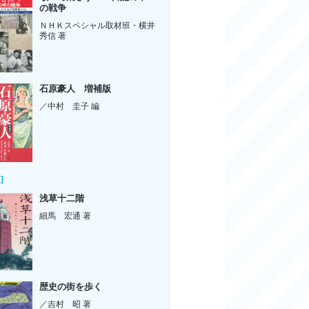
の戦争
ＮＨＫスペシャル取材班・横井
秀信 著
石原豪人 増補版
／中村 圭子 編
]
浅草十二階
細馬 宏通 著
歴史の街を歩く
／吉村 昭 著