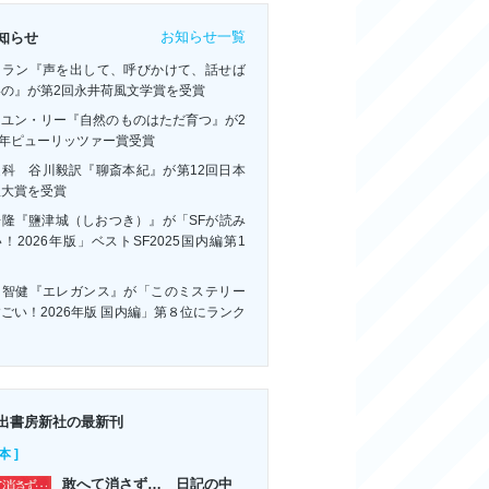
お知らせ一覧
知らせ
・ラン『声を出して、呼びかけて、話せば
いの』が第2回永井荷風文学賞を受賞
ーユン・リー『自然のものはただ育つ』が2
6年ピューリッツァー賞受賞
連科 谷川毅訳『聊斎本紀』が第12回日本
訳大賞を受賞
浩隆『鹽津城（しおつき）』が「SFが読み
！2026年版」ベストSF2025国内編第1
！
川智健『エレガンス』が「このミステリー
ごい！2026年版 国内編」第８位にランク
ン
出書房新社の最新刊
本 ]
敢へて消さず… 日記の中