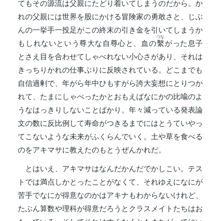
てもその源流は父親にたどり着いてしまうのだから。か
れの父親には世界を股にかける冒険家の勇敢さと、じぶ
んの一挙手一投足がこの終末の引き金を引いてしまうか
つな
もしれないという尊大な自尊心と、血の
繫
がった息子
とさえ目を合わせてしゃべれない小心さがあり、それは
きっちりかれの仕事ぶりに反映されている。どこまでも
自信過剰で、年がら年中ひもすがら誇大妄想にとりつか
れて、たまにしゃべったかとおもえばなにかの比喩のよ
うなはっきりしないことばかり。年々減っている発表論
文の数に反比例して寿命がつきるまでにはとうていやっ
てこないような未来がふくらんでいく。土や草を食べる
のをアキマサに教えたのもとうぜんかれだ。
とはいえ、アキマサはなんだかんだでかしこい。テス
トでは満点しかとったことがなくて、それゆえになにが
苦手でなにが得意なのかはアキナもわからないけれど、
たぶん算数や理科が得意だろうとクラスメイトたちはお