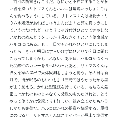
前回の筋書きはこうだ。なにかと不在にすることが多
い親を持つリトマスくんとハルコは毎晩いっしょにごは
んを食べるようにしている。リトマスくんは塩化ナトリ
ウム水溶液があればじゅうぶんだよ！と顔を真っ赤にし
ていうのだけれど、ひとりじゃ片付けひとつできやしな
いかれのめんどうをしっかり見なきゃ！という使命感が
ハルコにはある。もし一日でもかれをひとりにしてしま
ったら、きっと明日にすらいけずにひとりで今日に閉じ
こもってしまうかもしれない。ある日、ハルコがつくっ
た弱酸性のカレーを食べ終わったあと、リトマスくんは
彼女を家の屋根で天体観測をしようと誘う。その日は新
月で、街が眠るのもいつもより三時間はやかったから星
がよく見える。かれは望遠鏡を持っている。もちろん厳
密にはかれのものじゃなくて父親のものだけれど、どう
やって使うかは父親よりも詳しい。組み立てかたもバラ
しかたも完璧だ。ハルコはかれの提案を快諾する。屋根
にのぼると、リトマスくんはスナイパーが屋上で準備す