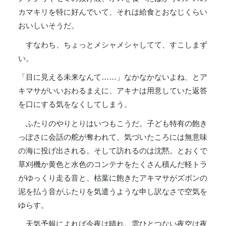
カマキリを特に好んでいて、それは給食とおなじくらい
おいしいそうだ。
すなわち、ちょっとメシャメシャしてて、すこしまず
い。
「目に見える未来なんて……」なかなかないよね、とア
キマサがいいおわるまえに、アキナは用意していた返答
を口にする気をなくしてしまう。
ふたりのやりとりはいつもこうだ。子ども特有の飽き
っぽさに会話の舵が奪われて、気づいたころには無意味
の海に投げ出される。そして訪れるのは沈黙。とおくで
草刈機か黄色と水色のコンテナをたくさん積んだ軽トラ
がゆっくり走る音と、枯葉に飽きたアキマサがズボンの
泥を払う音がふたりを気遣うような申し訳なさで空気を
ゆらす。
天気予報によれば今夜は晴れ。雲ひとつない夜空は夜