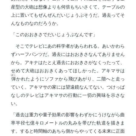
産型の大砲は想像よりも何倍もちいさくて、テーブルの
上に置いてもぜんぜんだいじょうぶそうだ。過去ってそ
んなものなのだろうか。
「このおおきさでだいじょうぶなんです」
そこでテレビにあの科学者があらわれる。あいかわら
ずハーフパンツだ。過去にはおおきさなんてありません
から。アキナはたとえ過去におおきさがなくったって、
せめて大砲はおおきくあってほしかった。アキマサは
はじ
弾
かれたようにソファから飛びあがり、二階へと走っ
ていく。アキマサの家には望遠鏡なんてない。つけっぱ
なしのテレビはアキマサの行動に一切の興味を示さな
い。
「過去は重力や量子効果の影響をわずかにうけながら曲
率半径七億キロメートルの丸みを帯びた軌道を描きま
す。すると時間軸のあちら側からやってくる未来に正面