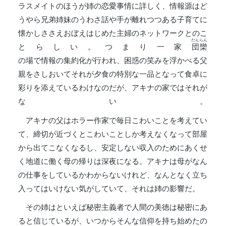
ラスメイトのほうが姉の恋愛事情に詳しく、情報源はど
うやら兄弟姉妹のうわさ話や手が離れつつある子育てに
懐かしささえおぼえはじめた主婦のネットワークとのこ
だんらん
とらしい。つまり一家
団欒
の場で情報の集約化が行われ、困惑の笑みを浮かべる父
親をさしおいてそれが夕食の特別な一品となって食卓に
彩りを添えているわけなのだが、アキナの家ではそれが
ない。
アキナの父はホラー作家で毎日こわいことを考えてい
て、締切が近づくとこわいことしか考えなくなって部屋
から出てこなくなるし、安定しない収入のためにあくせ
く地道に働く母の帰りは深夜になる。アキナは母がなん
の仕事をしているかわからないけれど、なんとなく立ち
入ってはいけない気がしていて、それは姉の影響だ。
その姉はといえば秘密主義者で人間の美徳は秘密にあ
ると信じているが、いつからそんな信仰を持ち始めたの