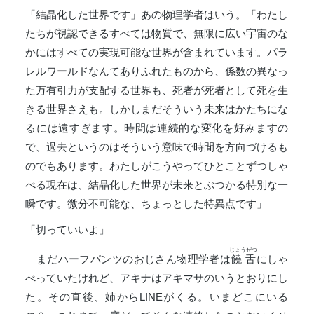
「結晶化した世界です」あの物理学者はいう。「わたし
たちが視認できるすべては物質で、無限に広い宇宙のな
かにはすべての実現可能な世界が含まれています。パラ
レルワールドなんてありふれたものから、係数の異なっ
た万有引力が支配する世界も、死者が死者として死を生
きる世界さえも。しかしまだそういう未来はかたちにな
るには遠すぎます。時間は連続的な変化を好みますの
で、過去というのはそういう意味で時間を方向づけるも
のでもあります。わたしがこうやってひとことずつしゃ
べる現在は、結晶化した世界が未来とぶつかる特別な一
瞬です。微分不可能な、ちょっとした特異点です」
「切っていいよ」
じょうぜつ
まだハーフパンツのおじさん物理学者は
饒舌
にしゃ
べっていたけれど、アキナはアキマサのいうとおりにし
た。その直後、姉からLINEがくる。いまどこにいる