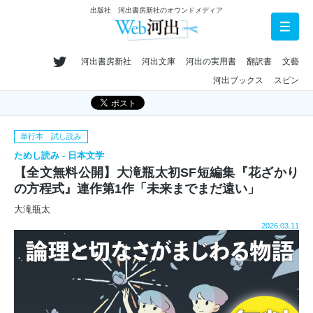
出版社 河出書房新社のオウンドメディア
河出書房新社
河出文庫
河出の実用書
翻訳書
文藝
河出ブックス
スピン
単行本 試し読み
ためし読み - 日本文学
【全文無料公開】大滝瓶太初SF短編集『花ざかり
の方程式』連作第1作「未来までまだ遠い」
大滝瓶太
2026.03.11