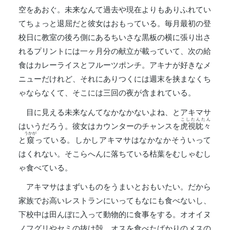
空をあおぐ。未来なんて過去や現在よりもありふれてい
てちょっと退屈だと彼女はおもっている。毎月最初の登
校日に教室の後ろ側にあるちいさな黒板の横に張り出さ
れるプリントには一ヶ月分の献立が載っていて、次の給
食はカレーライスとフルーツポンチ。アキナが好きなメ
ニューだけれど、それにありつくには週末を挟まなくち
ゃならなくて、そこには三回の夜が含まれている。
目に見える未来なんてなかなかないよね、とアキマサ
こしたんたん
はいうだろう。彼女はカウンターのチャンスを
虎視眈々
うかが
と
窺
っている。しかしアキマサはなかなかそういって
はくれない。そこらへんに落ちている枯葉をむしゃむし
ゃ食べている。
アキマサはまずいものをうまいとおもいたい。だから
家族でお高いレストランにいってもなにも食べないし、
下校中は田んぼに入って動物的に食事をする。オオイヌ
ノフグリやセミの抜け殻、オスを食べたばかりのメスの