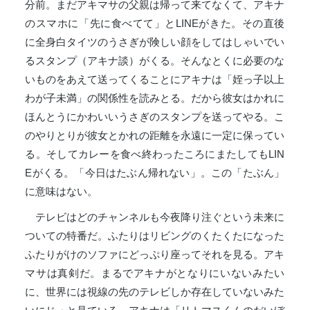
分前。まだアキマサの父親は帰って来てなくて、アキナ
のスマホに「先に食べてて」とLINEがきた。その直後
に全身白タイツのうさぎが険しい顔をしてはしゃいでい
るスタンプ（アキナ談）がくる。そんなとくに必要のな
いものをあえて送ってくることにアキナは「姪っ子以上
わが子未満」の関係性を読みとる。だから彼女はかれに
ほんとうにかわいいうさぎのスタンプを送ってやる。こ
のやりとりが彼女とかれの距離を永遠に一定に保ってい
る。そしてカレーを食べ終わったころにまたしてもLIN
Eがくる。「今日はたぶん帰れない」。この「たぶん」
に意味はない。
テレビはどのチャンネルも今夜降り注ぐという未来に
ついての特番だ。ふたりはリビングのくたくたになった
ふたりがけのソファにどっぷり座ってそれを見る。アキ
マサは真剣だ。まるでアキナがとなりにいないみたい
に、世界には視線の先のテレビしか存在していないみた