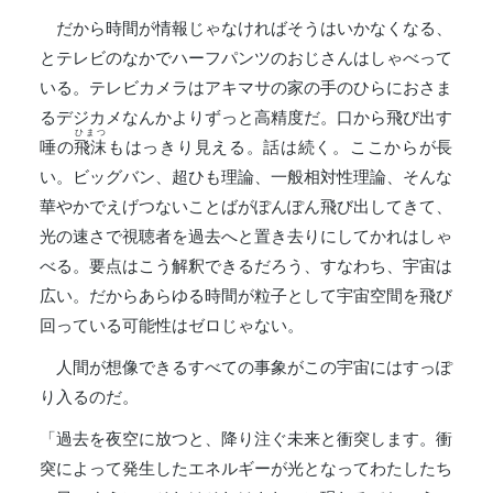
だから時間が情報じゃなければそうはいかなくなる、
とテレビのなかでハーフパンツのおじさんはしゃべって
いる。テレビカメラはアキマサの家の手のひらにおさま
るデジカメなんかよりずっと高精度だ。口から飛び出す
ひまつ
唾の
飛沫
もはっきり見える。話は続く。ここからが長
い。ビッグバン、超ひも理論、一般相対性理論、そんな
華やかでえげつないことばがぽんぽん飛び出してきて、
光の速さで視聴者を過去へと置き去りにしてかれはしゃ
べる。要点はこう解釈できるだろう、すなわち、宇宙は
広い。だからあらゆる時間が粒子として宇宙空間を飛び
回っている可能性はゼロじゃない。
人間が想像できるすべての事象がこの宇宙にはすっぽ
り入るのだ。
「過去を夜空に放つと、降り注ぐ未来と衝突します。衝
突によって発生したエネルギーが光となってわたしたち