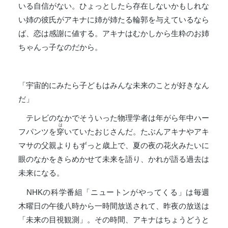
いる自信がない。ひょっとしたら存在しないかもしれな
い姉の彼氏がアキナに姉が姉たる輪郭を与えているなら
ば、恋は感謝に値する。アキナはむかしから生粋のお姉
ちゃんっ子なのだから。
「宇宙的にみたら子どもはみんな未来のことが好きなん
だ」
テレビのなかでそういった物理学者は年がら年中ハー
は
フパンツを
穿
いていたおじさんだ。たぶんアキナやアキ
マサの父親よりもずっと歳上で、夏の夜の花火みたいに
眼のなかをきらめかせて未来を語り、かれが語る過去は
未来になる。
NHKの科学番組「ニュートンがやってくる」は毎週
木曜日の午後八時から一時間放送されて、昨夜の放送は
「未来の目視観測」。その時間、アキナはちょうどうと