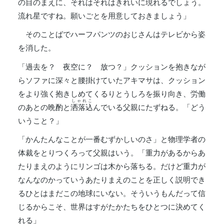
の目のまえに、それはそれはきれいに現れるでしょう。
流れ星ですね。願いごとを用意しておきましょう」
そのことばでハーフパンツのおじさんはテレビから姿
を消した。
「過去を？ 夜空に？ 放つ？」クッションを抱きなが
らソファに深々と腰掛けていたアキマサは、クッション
をより強く抱きしめてくるりとうしろを振り向き、労働
しゃれこ
のあとの晩酌と
洒落込
んでいる父親にたずねる。「どう
いうこと？」
「かんたんなことが一番むずかしいのさ」と物理学者の
体裁をとりつくろって父親はいう。「重力があるからあ
たりまえのようにリンゴは木から落ちる。だけど重力が
なんなのかっていうあたりまえのことを正しく説明でき
るひとはまだこの地球にいない。そういうもんだって信
じるからこそ、世界はすがたかたちをひとつに決めてく
れる」