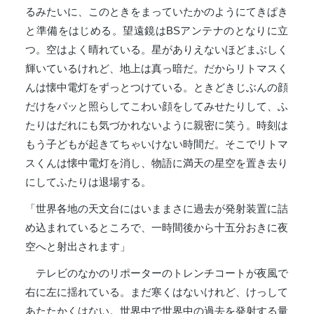
るみたいに、このときをまっていたかのようにてきぱき
と準備をはじめる。望遠鏡はBSアンテナのとなりに立
つ。空はよく晴れている。星がありえないほどまぶしく
輝いているけれど、地上は真っ暗だ。だからリトマスく
んは懐中電灯をずっとつけている。ときどきじぶんの顔
だけをパッと照らしてこわい顔をしてみせたりして、ふ
たりはだれにも気づかれないように親密に笑う。時刻は
もう子どもが起きてちゃいけない時間だ。そこでリトマ
スくんは懐中電灯を消し、物語に満天の星空を置き去り
にしてふたりは退場する。
「世界各地の天文台にはいままさに過去が発射装置に詰
め込まれているところで、一時間後から十五分おきに夜
空へと射出されます」
テレビのなかのリポーターのトレンチコートが夜風で
右に左に揺れている。まだ寒くはないけれど、けっして
あたたかくはない。世界中で世界中の過去を発射する量