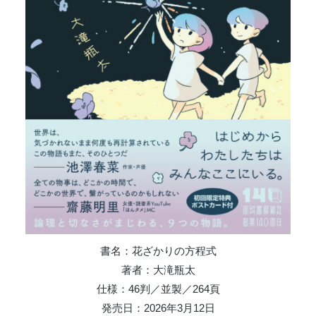
書名：花ざかりの方程式
著者：大滝瓶太
仕様：46判／並製／264頁
発売⽇：2026年3⽉12日