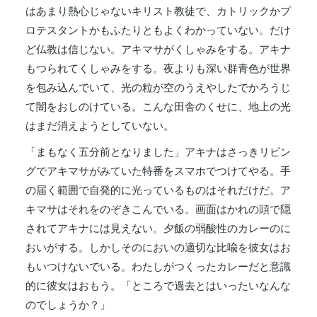
はあまり熱心じゃないキリスト教徒で、カトリックかプ
ロテスタントかもふたりともよくわかっていない。だけ
ど仏教は信じない。アキマサがくしゃみをする。アキナ
もつられてくしゃみをする。夜よりも深い群青色が世界
を包み込んでいて、光の粒が空のうえやしたでかろうじ
て闇をおしのけている。こんな田舎のくせに、地上の光
はまだ消えようとしていない。
「まもなく五分前となりました」アキナはさっきリビン
グでアキマサがみていた特番をスマホでつけてやる。手
の届く範囲で自発的に光っているものはそれだけだ。ア
キマサはそれをのぞきこんでいる。画面はかれの頭で隠
されてアキナには見えない。夕飯の弱酸性のカレーのに
おいがする。しかしそのにおいの適切な比喩を彼女はお
もいつけないでいる。わたしがつくったカレーだと意識
的に彼女はおもう。「ところで過去とはいったいなんな
のでしょうか？」