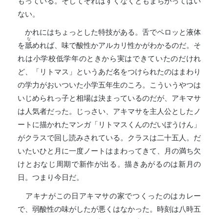
もっている。そしてそれはすくなくともまちがってはい
ない。
かれにはちょっとした特技がある。舌でペロッと液体
な
を
舐
めれば、味で酸性かアルカリ性かがわかるのだ。そ
れは小学校低学年のときから実はできていたのだけれ
ど、「リトマス」というあだ名をつけられたのはまわり
の学力がおいついた小学五年生のころ。こういうやつは
いじめられっ子と相場は決まっているのだが、アキマサ
は人気者だった。じっさい、アキマサを主人公としたノ
ートに描かれたマンガ「リトマスくんのだいぼうけん」
がクラスで回し読みされている。クラスは二十五人。だ
いたいひと月に一度ノートはまわってきて、月の満ち欠
けとおなじ周期で新作が出る。描きあがるのは新月の
日。つまり今日だ。
アキナがこの日アキマサの家でつくったのはカレー
で、弱酸性の味がしたが悪くはなかった。時刻は八時五