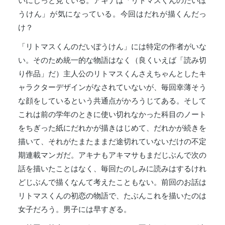
いにじっと見ている。アキナは「リトマスくんのだいぼ
うけん」が気になっている。今回はだれが描くんだっ
け？
「リトマスくんのだいぼうけん」には特定の作者がいな
い。そのため統一的な物語はなく（良くいえば「読み切
り作品」だ）主人公のリトマスくんさえちゃんとしたキ
ャラクターデザインがなされていないが、毎回幸薄そう
な顔をしているという共通点がかろうじてある。そして
これは前の学年のときに使い切れなかった科目のノート
をちぎった紙にだれかが描きはじめて、だれかが続きを
描いて、それがたまたままだ途切れていないだけの不定
期連載マンガだ。アキナもアキマサもまだじぶんで次の
話を描いたことはなく、毎回たのしみに読みはするけれ
どじぶんで描くなんて考えたこともない。前回のお話は
リトマスくんの初恋の物語で、たぶんこれを描いたのは
女子だろう。男子には早すぎる。