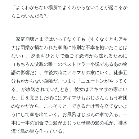
「よくわからない場所でよくわからないことが起こるか
らこわいんだろ?」
家庭崩壊とまではいってなくても（すくなくともアキ
ナは団欒が損なわれた家庭に特別な不幸を抱いたことは
ない）、夕食をひとりで過ごす恐怖から逃れるために
（もちろん父親の唯一のベストセラー小説であるあの物
語の影響だ）、午後六時にアキマサの家にいく。徒歩五
分もかからない距離だ。つまり「ニュートンがやってく
る」が放送されていたとき、彼女はアキマサの家にい
た。目を覚ました頃にはアキマサもおじさんももう布団
のなかだから、こっそりと、できるだけ音を立てないよ
うにして家を出ていく。お風呂はじぶんの家で入る。十
本に一本の割合で白髪がまじった母親の髪の毛が、排水
溝で鳥の巣を作っている。