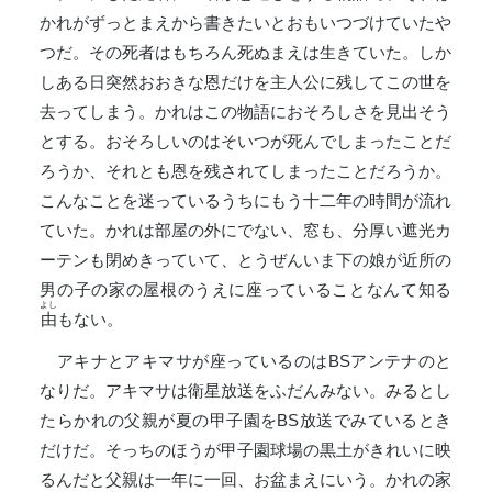
かれがずっとまえから書きたいとおもいつづけていたや
つだ。その死者はもちろん死ぬまえは生きていた。しか
しある日突然おおきな恩だけを主人公に残してこの世を
去ってしまう。かれはこの物語におそろしさを見出そう
とする。おそろしいのはそいつが死んでしまったことだ
ろうか、それとも恩を残されてしまったことだろうか。
こんなことを迷っているうちにもう十二年の時間が流れ
ていた。かれは部屋の外にでない、窓も、分厚い遮光カ
ーテンも閉めきっていて、とうぜんいま下の娘が近所の
男の子の家の屋根のうえに座っていることなんて知る
よし
由
もない。
アキナとアキマサが座っているのはBSアンテナのと
なりだ。アキマサは衛星放送をふだんみない。みるとし
たらかれの父親が夏の甲子園をBS放送でみているとき
だけだ。そっちのほうが甲子園球場の黒土がきれいに映
るんだと父親は一年に一回、お盆まえにいう。かれの家