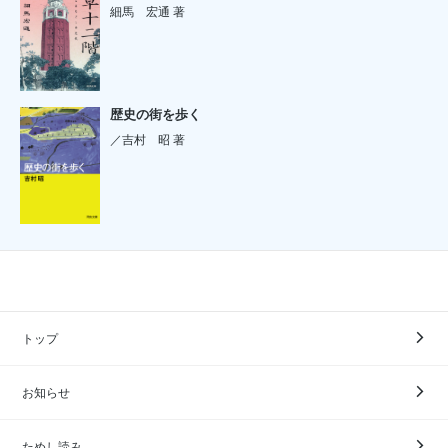
細馬 宏通 著
歴史の街を歩く
／吉村 昭 著
トップ
お知らせ
ためし読み