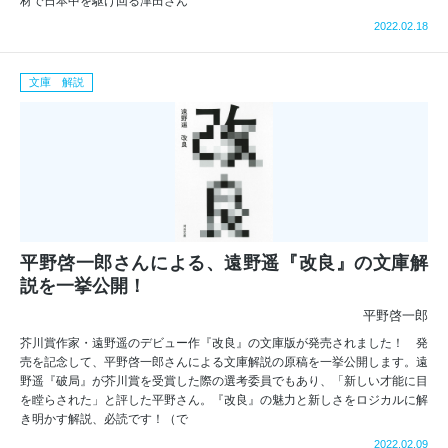
材で日本中を駆け回る津田さん
2022.02.18
文庫 解説
平野啓一郎さんによる、遠野遥『改良』の文庫解
説を一挙公開！
平野啓一郎
芥川賞作家・遠野遥のデビュー作『改良』の文庫版が発売されました！ 発
売を記念して、平野啓一郎さんによる文庫解説の原稿を一挙公開します。遠
野遥『破局』が芥川賞を受賞した際の選考委員でもあり、「新しい才能に目
を瞠らされた」と評した平野さん。『改良』の魅力と新しさをロジカルに解
き明かす解説、必読です！（で
2022.02.09