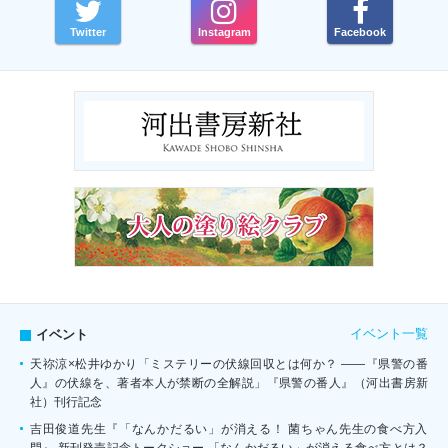
Twitter
Instagram
Facebook
イベント一覧
イベント
天祢涼×松井ゆかり「ミステリーの伏線回収とは何か？ ――『県警の番
人』の伏線を、著者本人が禁断の全解説」『県警の番人』（河出書房新
社）刊行記念
吉田俊道先生『「なんかだるい」が消える！ 菌ちゃん先生の食べ方入