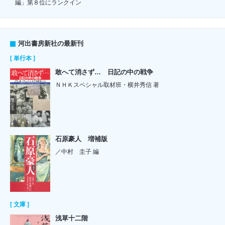
編」第８位にランクイン
河出書房新社の最新刊
[ 単行本 ]
敢へて消さず… 日記の中の戦争
ＮＨＫスペシャル取材班・横井秀信 著
石原豪人 増補版
／中村 圭子 編
[ 文庫 ]
浅草十二階