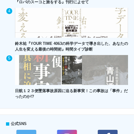
『ロバのスーコと旅をする』刊行によせて
鈴木祐『YOUR TIME 4063の科学データで導き出した、あなたの
人生を変える最後の時間術』時間タイプ診断
日航１２３便墜落事故原因に迫る新事実！この事故は「事件」だ
ったのか!?
公式SNS