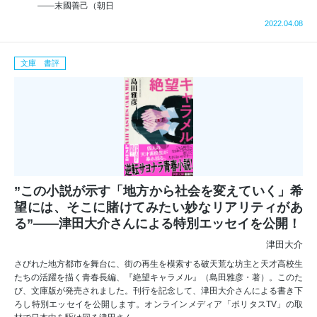
――末國善己（朝日
2022.04.08
文庫 書評
”この小説が示す「地方から社会を変えていく」希
望には、そこに賭けてみたい妙なリアリティがあ
る”――津田大介さんによる特別エッセイを公開！
津田大介
さびれた地方都市を舞台に、街の再生を模索する破天荒な坊主と天才高校生
たちの活躍を描く青春長編、『絶望キャラメル』（島田雅彦・著）。このた
び、文庫版が発売されました。刊行を記念して、津田大介さんによる書き下
ろし特別エッセイを公開します。オンラインメディア「ポリタスTV」の取