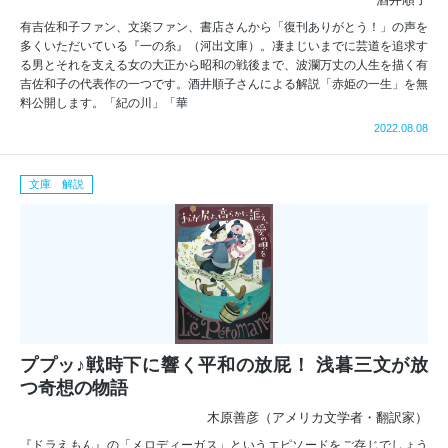
有吉佐和子ファン、文楽ファン、書店さんから「復刊ありがとう！」の声を
多くいただいている『一の糸』（河出文庫）。凄まじいまでに芸道を追求す
る男とそれを支える女の大正から昭和の戦後まで、波瀾万丈の人生を描く有
吉佐和子の代表作の一つです。酒井順子さんによる解説「赤姫の一生」を無
料公開します。「紀の川」「華
2022.08.08
文庫 解説
ププッ♪戦時下に響く平和の放屁！ 浅暮三文が放
つ奇想の物語
木原善彦（アメリカ文学者・翻訳家）
『ドラえもん』の「メロディーガス」というエピソードをご存じでしょう