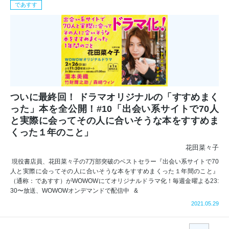
であすす
ついに最終回！ ドラマオリジナルの「すすめまく
った」本を全公開！#10「出会い系サイトで70人
と実際に会ってその人に合いそうな本をすすめま
くった１年のこと」
花田菜々子
現役書店員、花田菜々子の7万部突破のベストセラー『出会い系サイトで70
人と実際に会ってその人に合いそうな本をすすめまくった１年間のこと』
（通称：であすす）がWOWOWにてオリジナルドラマ化！毎週金曜よる23:
30〜放送、WOWOWオンデマンドで配信中 &
2021.05.29