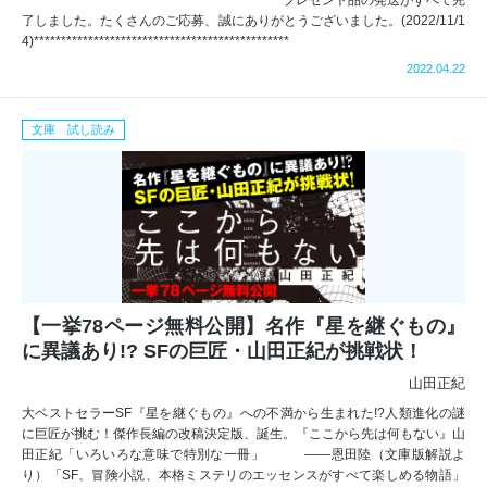
************************************************プレゼント品の発送がすべて完
了しました。たくさんのご応募、誠にありがとうございました。(2022/11/1
4)***********************************************
2022.04.22
文庫 試し読み
【一挙78ページ無料公開】名作『星を継ぐもの』
に異議あり!? SFの巨匠・山田正紀が挑戦状！
山田正紀
大ベストセラーSF『星を継ぐもの』への不満から生まれた!?人類進化の謎
に巨匠が挑む！傑作長編の改稿決定版、誕生。『ここから先は何もない』山
田正紀「いろいろな意味で特別な一冊」 ――恩田陸（文庫版解説よ
り）「SF、冒険小説、本格ミステリのエッセンスがすべて楽しめる物語」