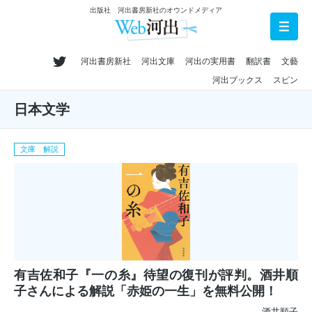
出版社 河出書房新社のオウンドメディア
河出書房新社
河出文庫
河出の実用書
翻訳書
文藝
河出ブックス
スピン
日本文学
文庫 解説
有吉佐和子『一の糸』待望の復刊が評判。酒井順
子さんによる解説「赤姫の一生」を無料公開！
酒井順子