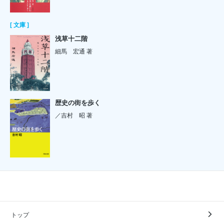
[ 文庫 ]
浅草十二階
細馬 宏通 著
歴史の街を歩く
／吉村 昭 著
トップ