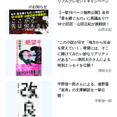
リプルプレゼントキャンペーン
のお知らせ
【一挙78ページ無料公開】名作
『星を継ぐもの』に異議あり!?
SFの巨匠・山田正紀が挑戦状！
山田正紀
”この小説が示す「地方から社会
を変えていく」希望には、そこ
に賭けてみたい妙なリアリティ
がある”――津田大介さんによる
特別エッセイを公開！
津田大介
平野啓一郎さんによる、遠野遥
『改良』の文庫解説を一挙公
開！
平野啓一郎