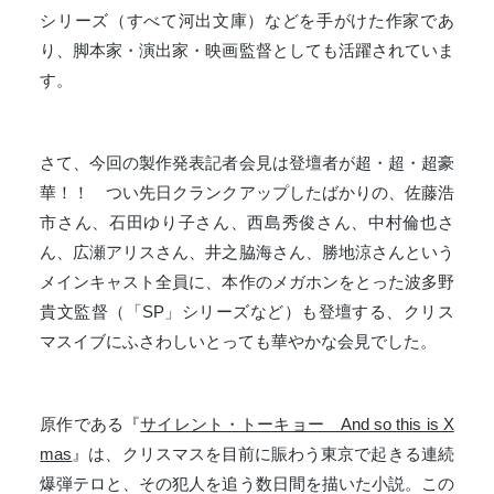
シリーズ（すべて河出文庫）などを手がけた作家であ
り、脚本家・演出家・映画監督としても活躍されていま
す。
さて、今回の製作発表記者会見は登壇者が超・超・超豪
華！！ つい先日クランクアップしたばかりの、佐藤浩
市さん、石田ゆり子さん、西島秀俊さん、中村倫也さ
ん、広瀬アリスさん、井之脇海さん、勝地涼さんという
メインキャスト全員に、本作のメガホンをとった波多野
貴文監督（「SP」シリーズなど）も登壇する、クリス
マスイブにふさわしいとっても華やかな会見でした。
原作である『
サイレント・トーキョー And so this is X
mas
』は、クリスマスを目前に賑わう東京で起きる連続
爆弾テロと、その犯人を追う数日間を描いた小説。この