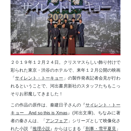
２０１９年１２月２４日。クリスマスらしい飾り付けで
彩られた東京・渋谷のホテルで、来年１２月公開の映画
「
サイレント・トーキョー
」の製作発表記者会見が行わ
れるということで、河出書房新社のスタッフたちもこっ
そりお邪魔してきました！
この作品の原作は、秦建日子さんの『
サイレント・トー
キョー And so this is Xmas
』(河出文庫)。ちなみに著
者の秦さんは、「
アンフェア
」シリーズとして映像化さ
れた小説『
推理小説
』からはじまる「
刑事・雪平夏見
」