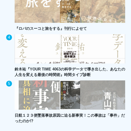
『ロバのスーコと旅をする』刊行によせて
鈴木祐『YOUR TIME 4063の科学データで導き出した、あなたの
人生を変える最後の時間術』時間タイプ診断
日航１２３便墜落事故原因に迫る新事実！この事故は「事件」だ
ったのか!?