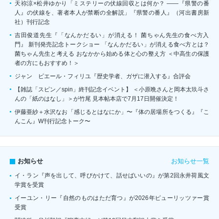
天祢涼×松井ゆかり「ミステリーの伏線回収とは何か？ ――『県警の番
人』の伏線を、著者本人が禁断の全解説」『県警の番人』（河出書房新
社）刊行記念
吉田俊道先生『「なんかだるい」が消える！ 菌ちゃん先生の食べ方入
門』 新刊発売記念トークショー 「なんかだるい」が消える食べ方とは？
菌ちゃん先生と考える おなかから始める体と心の整え方 ＜中高生の保護
者の方にもおすすめ！＞
ジャン゠ピエール・フィリユ『歴史学者、ガザに潜入する』合評会
【雑誌「スピン／spin」終刊記念イベント】 ＜小原晩さんと岡本太玖斗さ
んの「紙のはなし」＞が竹尾 見本帖本店で7月17日開催決定！
伊藤亜紗＋水沢なお「感じるとはなにか」〜『体の居場所をつくる』『こ
んこん』W刊行記念トーク〜
お知らせ一覧
お知らせ
イ・ラン『声を出して、呼びかけて、話せばいいの』が第2回永井荷風文
学賞を受賞
イーユン・リー『自然のものはただ育つ』が2026年ピューリッツァー賞
受賞