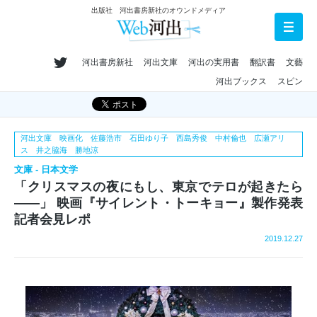
出版社 河出書房新社のオウンドメディア
河出書房新社
河出文庫
河出の実用書
翻訳書
文藝
河出ブックス
スピン
河出文庫 映画化 佐藤浩市 石田ゆり子 西島秀俊 中村倫也 広瀬アリ
ス 井之脇海 勝地涼
文庫 - 日本文学
「クリスマスの夜にもし、東京でテロが起きたら
――」 映画『サイレント・トーキョー』製作発表
記者会見レポ
2019.12.27