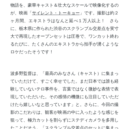
物語を、豪華キャスト＆壮大なスケールで映像化するの
が、映画「
サイレント・トーキョー
」です。撮影は約２
ヶ月間、エキストラはなんと延べ１万人以上！ さら
に、栃木県に作られた渋谷のスクランブル交差点を実寸
大で再現したオープンセットは圧巻で、ワンカット終わ
るたびに、たくさんのエキストラから拍手が湧くような
ロケだったそうです！
波多野監督は、「最高のみなさん（キャスト）に集まっ
ていただけて、すごく幸せでした。まだ日本では誰も経
験していないテロ事件を、言葉ではなく微妙な表情で表
現していただいた。その感情の機微にも注目していただ
けたら嬉しいなと思っています」と。さらに、今回の撮
影のこだわりは、観客が映画の中に入ったような感じを
狙って、極力カットを割らずにステディカメラを多用し
たことだそう。「スクランブル交差点のセットに集まっ