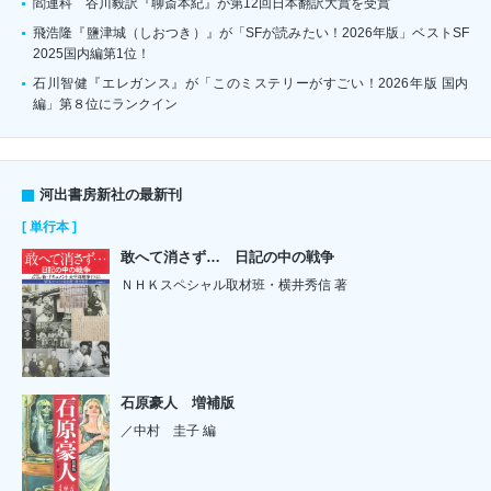
閻連科 谷川毅訳『聊斎本紀』が第12回日本翻訳大賞を受賞
飛浩隆『鹽津城（しおつき）』が「SFが読みたい！2026年版」ベストSF
2025国内編第1位！
石川智健『エレガンス』が「このミステリーがすごい！2026年版 国内
編」第８位にランクイン
河出書房新社の最新刊
[ 単行本 ]
敢へて消さず… 日記の中の戦争
ＮＨＫスペシャル取材班・横井秀信 著
石原豪人 増補版
／中村 圭子 編