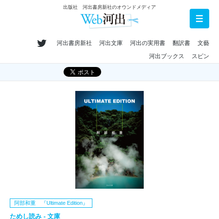
出版社 河出書房新社のオウンドメディア
河出書房新社
河出文庫
河出の実用書
翻訳書
文藝
河出ブックス
スピン
阿部和重 『Ultimate Edition』
ためし読み - 文庫