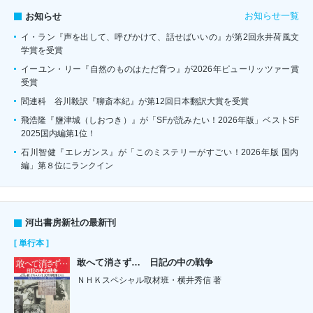
お知らせ一覧
お知らせ
イ・ラン『声を出して、呼びかけて、話せばいいの』が第2回永井荷風文
学賞を受賞
イーユン・リー『自然のものはただ育つ』が2026年ピューリッツァー賞
受賞
閻連科 谷川毅訳『聊斎本紀』が第12回日本翻訳大賞を受賞
飛浩隆『鹽津城（しおつき）』が「SFが読みたい！2026年版」ベストSF
2025国内編第1位！
石川智健『エレガンス』が「このミステリーがすごい！2026年版 国内
編」第８位にランクイン
河出書房新社の最新刊
[ 単行本 ]
敢へて消さず… 日記の中の戦争
ＮＨＫスペシャル取材班・横井秀信 著