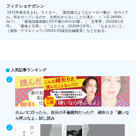
フィクショナガシン
1972年東京生まれ。ライター。「蜃気楼のようなヒーロー像が、今のリア
ル。何をやっているのか、全然わからないことの凄さ」（「i-D JAPAN 」
no.7）、「菊地信義装幀1万5千冊の中の10冊」（「文學界」2020年1月
号）、「書体と引用」（「ユリイカ」2020年2月号）、「なまえのこと」
（漫画・ナマエミョウジ/2024-25誠光社編集室）などがある。
人気記事ランキング
ホムパに行ったら、自分の不倫裁判だった!? 綿矢りさ「嫌いな
ら呼ぶなよ」試し読み