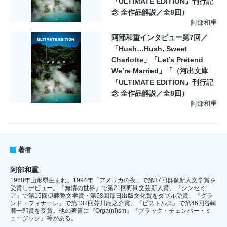
『ULTIMATE EDITION』刊行記
念 全作品解説／全8回）
阿部和重
阿部和重インタビュー第7回／
「Hush…Hush, Sweet
Charlotte」「Let’s Pretend
We’re Married」「（河出文庫
『ULTIMATE EDITION』刊行記
念 全作品解説／全8回）
阿部和重
著者
阿部和重
1968年山形県生まれ。1994年「アメリカの夜」で第37回群像新人文学賞を
受賞しデビュー。『無情の世界』で第21回野間文芸新人賞、『シンセミ
ア』で第15回伊藤整文学賞・第58回毎日出版文化賞をダブル受賞、『グラ
ンド・フィナーレ』で第132回芥川龍之介賞、『ピストルズ』で第46回谷崎
潤一郎賞を受賞。他の著書に『Orga(ni)sm』『ブラック・チェンバー・ミ
ュージック』等がある。