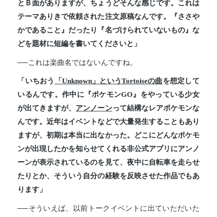
とＢ面がありますが、ちょうどそんな感じです。これは
テーマありきで依頼された注文原稿なんです。『ささや
かであること』だったり『名づけられていないもの』な
どを題材に短編を書いてくださいと」
──これは楽曲名ではないんですね。
「いちおう
「Unknown」というTortoiseの曲
を想定して
いるんです。作中に『ポケモンGO』をやっている少女
が出てきますが、
アンノーン
って結構なレアポケモンな
んです。近年はイベントなどで大量発生することもあり
ますが、初期は本当に出なかった。どこにどんなポケモ
ンが出現したかを知らせてくれる非公式アプリにアンノ
ーンが表示されているのを見て、夜中に自転車を走らせ
たりとか、そういう自分の経験を反映させた作品でもあ
ります」
──そういえば、以前トークイベントに出ていただいた