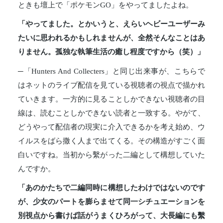
ときも壇上で「ポケモンGO」をやってましたよね。
「やってました。とかいうと、えらいヘビーユーザーみ
たいに思われるかもしれませんが、全然そんなことはあ
りません。孤独な執筆生活の癒し程度ですから（笑）」
─「Hunters And Collecters」と同じ出来事が、こちらで
はネットのライブ配信を見ている視聴者の視点で描かれ
ていきます。一方的に見ることしかできない視聴者の目
線は、読むことしかできない読者と一致する。やがて、
どうやって配信者の現実に介入できるかを考え始め、ウ
イルスをばら撒く人まで出てくる。その構造がすごく面
白いですね。当初から繫がった二編として構想していた
んですか。
「あのかたちで二編同時に構想したわけではないのです
が、少女のパートを膨らませて同一シチュエーションを
別視点から書けば話がうまくひろがって、大長編にも繫