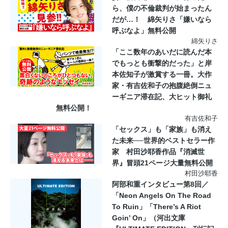
ら、僕の不倫裁判が始まったん
だが…！ 綿矢りさ「嫌いなら
呼ぶなよ」無料公開
綿矢りさ
「ここ数年のあいだに読んだ本
でもっとも衝撃的だった」と岸
本佐知子が激賞する一冊。大作
家・有吉佐和子の抱腹絶倒ニュ
ーギニア滞在記、大ヒット御礼
無料公開！
有吉佐和子
「セックス」も「家族」も消え
た未来──世界的ベストセラー作
家 村田沙耶香作品『消滅世
界』冒頭21ページ大量無料公開
村田沙耶香
阿部和重インタビュー第8回／
「Neon Angels On The Road
To Ruin」「There’s A Riot
Goin’ On」（河出文庫