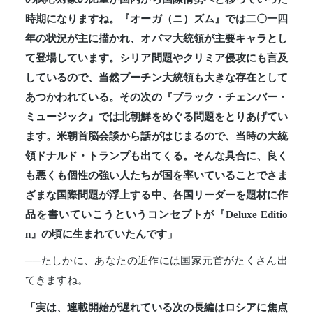
時期になりますね。『オーガ（ニ）ズム』では二〇一四
年の状況が主に描かれ、オバマ大統領が主要キャラとし
て登場しています。シリア問題やクリミア侵攻にも言及
しているので、当然プーチン大統領も大きな存在として
あつかわれている。その次の『ブラック・チェンバー・
ミュージック』では北朝鮮をめぐる問題をとりあげてい
ます。米朝首脳会談から話がはじまるので、当時の大統
領ドナルド・トランプも出てくる。そんな具合に、良く
も悪くも個性の強い人たちが国を率いていることでさま
ざまな国際問題が浮上する中、各国リーダーを題材に作
品を書いていこうというコンセプトが『Deluxe Editio
n』の頃に生まれていたんです」
──たしかに、あなたの近作には国家元首がたくさん出
てきますね。
「実は、連載開始が遅れている次の長編はロシアに焦点