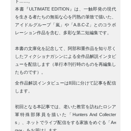
ト……。
本書『ULTIMATE EDITION』は、一触即発の現代
を生きる者たちの無垢な心を円熟の筆致で描いた、
アイドルグループ「嵐」や「A.B.C-Z」とのコラボ
レーション作品を含む、多彩な第二短編集です。
本書の文庫化を記念して、阿部和重作品を知り尽く
したフィクショナガシンによる全作品解説インタビ
ューを配信します（単行本刊行時のものを再編集し
たものです）。
全作品解説インタビューは8回に分けて記事を配信
します。
初回となる本記事では、老いた教官を訪ねたロシア
軍特殊部隊員を描いた「Hunters And Collecter
s」、ネットでライブ配信をする家族をめぐる「Ан
оун」をお届けします。