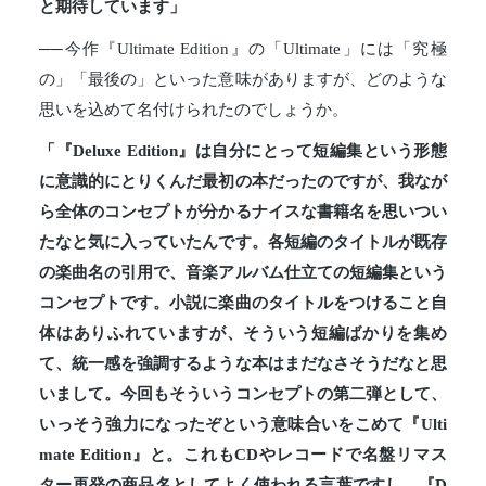
と期待しています」
──今作『Ultimate Edition』の「Ultimate」には「究極
の」「最後の」といった意味がありますが、どのような
思いを込めて名付けられたのでしょうか。
「『Deluxe Edition』は自分にとって短編集という形態
に意識的にとりくんだ最初の本だったのですが、我なが
ら全体のコンセプトが分かるナイスな書籍名を思いつい
たなと気に入っていたんです。各短編のタイトルが既存
の楽曲名の引用で、音楽アルバム仕立ての短編集という
コンセプトです。小説に楽曲のタイトルをつけること自
体はありふれていますが、そういう短編ばかりを集め
て、統一感を強調するような本はまだなさそうだなと思
いまして。今回もそういうコンセプトの第二弾として、
いっそう強力になったぞという意味合いをこめて『Ulti
mate Edition』と。これもCDやレコードで名盤リマス
ター再発の商品名としてよく使われる言葉ですし、『D