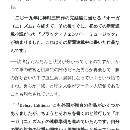
ね。
「二〇一九年に神町三部作の完結編に当たる『オーガ
（ニ）ズム』を終えて、その後すぐに、初めての新聞連
載小説だった『ブラック・チェンバー・ミュージック』
が始まりました。これはその新聞連載中に書いた作品な
んです」
──読者はだんだんと状況が分かってくるのですが、か
つて軍の教官と訓練生の関係だった男らが再会して、腹
の探り合いの中で血生臭い展開になっていくという話で
すね。男らが「彼」と呼ぶ人物がプーチン大統領である
ことも匂わされています。
「『Deluxe Edition』にも外国が舞台の作品がいくつか
ありましたが、ちょうどそれらを書くのと並行して『オ
ーガ（ニ）ズム』の連載準備を進めていたんです。自分
の関心対象の比重が国内から国際情勢へと移っていった