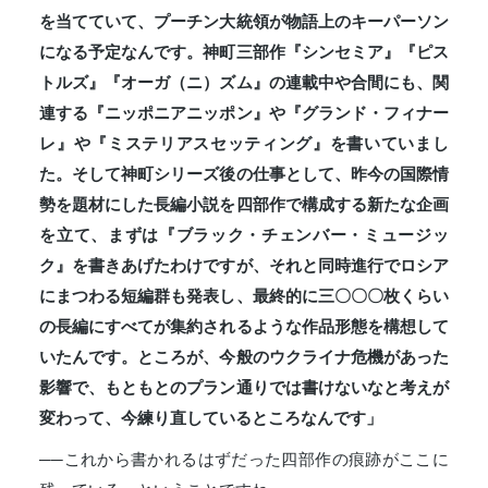
を当てていて、プーチン大統領が物語上のキーパーソン
になる予定なんです。神町三部作『シンセミア』『ピス
トルズ』『オーガ（ニ）ズム』の連載中や合間にも、関
連する『ニッポニアニッポン』や『グランド・フィナー
レ』や『ミステリアスセッティング』を書いていまし
た。そして神町シリーズ後の仕事として、昨今の国際情
勢を題材にした長編小説を四部作で構成する新たな企画
を立て、まずは『ブラック・チェンバー・ミュージッ
ク』を書きあげたわけですが、それと同時進行でロシア
にまつわる短編群も発表し、最終的に三〇〇〇枚くらい
の長編にすべてが集約されるような作品形態を構想して
いたんです。ところが、今般のウクライナ危機があった
影響で、もともとのプラン通りでは書けないなと考えが
変わって、今練り直しているところなんです」
──これから書かれるはずだった四部作の痕跡がここに