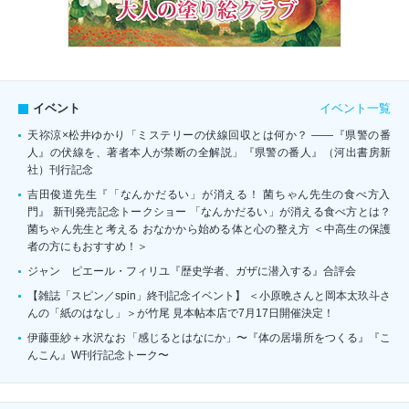
イベント一覧
イベント
天祢涼×松井ゆかり「ミステリーの伏線回収とは何か？ ――『県警の番
人』の伏線を、著者本人が禁断の全解説」『県警の番人』（河出書房新
社）刊行記念
吉田俊道先生『「なんかだるい」が消える！ 菌ちゃん先生の食べ方入
門』 新刊発売記念トークショー 「なんかだるい」が消える食べ方とは？
菌ちゃん先生と考える おなかから始める体と心の整え方 ＜中高生の保護
者の方にもおすすめ！＞
ジャン゠ピエール・フィリユ『歴史学者、ガザに潜入する』合評会
【雑誌「スピン／spin」終刊記念イベント】 ＜小原晩さんと岡本太玖斗さ
んの「紙のはなし」＞が竹尾 見本帖本店で7月17日開催決定！
伊藤亜紗＋水沢なお「感じるとはなにか」〜『体の居場所をつくる』『こ
んこん』W刊行記念トーク〜