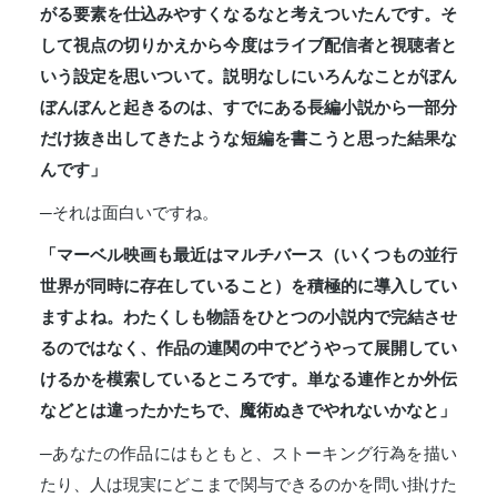
がる要素を仕込みやすくなるなと考えついたんです。そ
して視点の切りかえから今度はライブ配信者と視聴者と
いう設定を思いついて。説明なしにいろんなことがぼん
ぼんぼんと起きるのは、すでにある長編小説から一部分
だけ抜き出してきたような短編を書こうと思った結果な
んです」
─それは面白いですね。
「マーベル映画も最近はマルチバース（いくつもの並行
世界が同時に存在していること）を積極的に導入してい
ますよね。わたくしも物語をひとつの小説内で完結させ
るのではなく、作品の連関の中でどうやって展開してい
けるかを模索しているところです。単なる連作とか外伝
などとは違ったかたちで、魔術ぬきでやれないかなと」
─あなたの作品にはもともと、ストーキング行為を描い
たり、人は現実にどこまで関与できるのかを問い掛けた