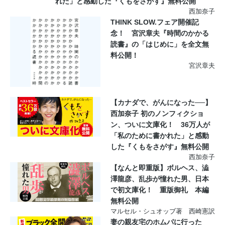
れた」と感動した『くもをさがす』無料公開
西加奈子
THINK SLOW.フェア開催記
念！ 宮沢章夫『時間のかかる
読書』の「はじめに」を全文無
料公開！
宮沢章夫
【カナダで、がんになった──】
西加奈子 初のノンフィクショ
ン、ついに文庫化！ 36万人が
「私のために書かれた」と感動
した『くもをさがす』無料公開
西加奈子
【なんと即重版】ボルヘス、澁
澤龍彦、乱歩が憧れた男、日本
で初文庫化！ 重版御礼 本編
無料公開
マルセル・シュオッブ著 西崎憲訳
妻の親友宅のホムパに行った