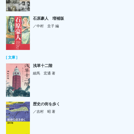
石原豪人 増補版
／中村 圭子 編
[ 文庫 ]
浅草十二階
細馬 宏通 著
歴史の街を歩く
／吉村 昭 著