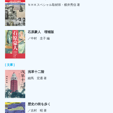
ＮＨＫスペシャル取材班・横井秀信 著
石原豪人 増補版
／中村 圭子 編
[ 文庫 ]
浅草十二階
細馬 宏通 著
歴史の街を歩く
／吉村 昭 著