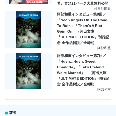
界』冒頭21ページ大量無料公開
村田沙耶香
阿部和重インタビュー第8回／
「Neon Angels On The Road
To Ruin」「There’s A Riot
Goin’ On」（河出文庫
『ULTIMATE EDITION』刊行記
念 全作品解説／全8回）
阿部和重
阿部和重インタビュー第7回／
「Hush…Hush, Sweet
Charlotte」「Let’s Pretend
We’re Married」「（河出文庫
『ULTIMATE EDITION』刊行記
念 全作品解説／全8回）
阿部和重
著者