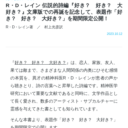
R・D・レイン 伝説的詩編『好き？ 好き？ 大
好き？』文庫版での再誕を記念して、表題作「好
き？ 好き？ 大好き？」を期間限定公開！
R・D・レイン著 ／ 村上光彦訳
2023.10.12
『
好き？ 好き？ 大好き？
』は、恋人、家族、友人、
果ては敵まで、さまざまな人間関係の内奥にひそむ感情
の本質を、異才の精神科医R・D・レインが患者の声か
ら聴きとり、詩の言葉へと昇華した詩編です。精神医学
研究において重要な文献であると同時に、文学作品とし
て長く愛され、数多のアーティスト・サブカルチャーに
霊感を与えてきた書としても知られています。
そんな本書より、表題作「好き？ 好き？ 大好き？」
を期間限定で公開します。