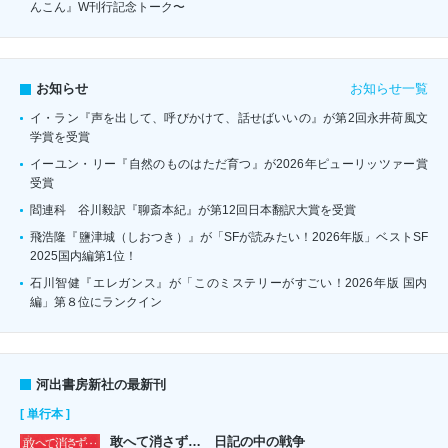
んこん』W刊行記念トーク〜
お知らせ一覧
お知らせ
イ・ラン『声を出して、呼びかけて、話せばいいの』が第2回永井荷風文
学賞を受賞
イーユン・リー『自然のものはただ育つ』が2026年ピューリッツァー賞
受賞
閻連科 谷川毅訳『聊斎本紀』が第12回日本翻訳大賞を受賞
飛浩隆『鹽津城（しおつき）』が「SFが読みたい！2026年版」ベストSF
2025国内編第1位！
石川智健『エレガンス』が「このミステリーがすごい！2026年版 国内
編」第８位にランクイン
河出書房新社の最新刊
[ 単行本 ]
敢へて消さず… 日記の中の戦争