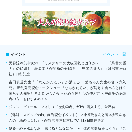
イベント一覧
イベント
天祢涼×松井ゆかり「ミステリーの伏線回収とは何か？ ――『県警の番
人』の伏線を、著者本人が禁断の全解説」『県警の番人』（河出書房新
社）刊行記念
吉田俊道先生『「なんかだるい」が消える！ 菌ちゃん先生の食べ方入
門』 新刊発売記念トークショー 「なんかだるい」が消える食べ方とは？
菌ちゃん先生と考える おなかから始める体と心の整え方 ＜中高生の保護
者の方にもおすすめ！＞
ジャン゠ピエール・フィリユ『歴史学者、ガザに潜入する』合評会
【雑誌「スピン／spin」終刊記念イベント】 ＜小原晩さんと岡本太玖斗さ
んの「紙のはなし」＞が竹尾 見本帖本店で7月17日開催決定！
伊藤亜紗＋水沢なお「感じるとはなにか」〜『体の居場所をつくる』『こ