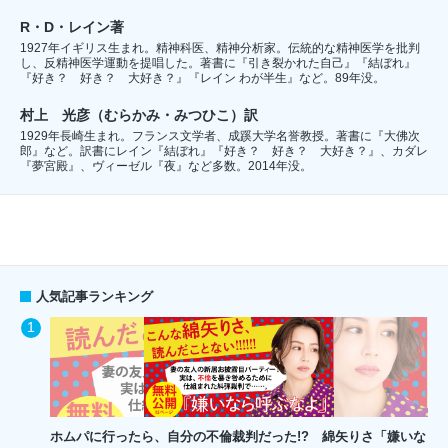
R・D・レイン著
1927年イギリス生まれ。精神科医、精神分析家。伝統的な精神医学を批判
し、反精神医学運動を提唱した。著書に『引き裂かれた自己』『結ぼれ』
『好き？ 好き？ 大好き？』『レイン わが半生』など。89年没。
村上 光彦（むらかみ・みつひこ）訳
1929年長崎生まれ。フランス文学者、成蹊大学名誉教授。著書に『大佛次
郎』など。訳書にレイン『結ぼれ』『好き？ 好き？ 大好き？』、カダレ
『夢宮殿』、ヴィーゼル『夜』など多数。2014年没。
人気記事ランキング
ホムパに行ったら、自分の不倫裁判だった!? 綿矢りさ「嫌いな