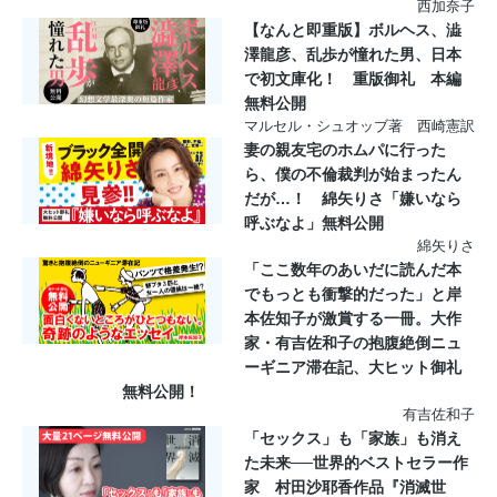
西加奈子
【なんと即重版】ボルヘス、澁
澤龍彦、乱歩が憧れた男、日本
で初文庫化！ 重版御礼 本編
無料公開
マルセル・シュオッブ著 西崎憲訳
妻の親友宅のホムパに行った
ら、僕の不倫裁判が始まったん
だが…！ 綿矢りさ「嫌いなら
呼ぶなよ」無料公開
綿矢りさ
「ここ数年のあいだに読んだ本
でもっとも衝撃的だった」と岸
本佐知子が激賞する一冊。大作
家・有吉佐和子の抱腹絶倒ニュ
ーギニア滞在記、大ヒット御礼
無料公開！
有吉佐和子
「セックス」も「家族」も消え
た未来──世界的ベストセラー作
家 村田沙耶香作品『消滅世