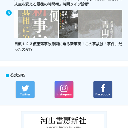
人生を変える最後の時間術』時間タイプ診断
日航１２３便墜落事故原因に迫る新事実！この事故は「事件」だ
ったのか!?
公式SNS
Twitter
Instagram
Facebook