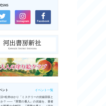
式SNS
witter
Instagram
Facebook
イベント一覧
ベント
祢涼×松井ゆかり「ミステリーの伏線回収と
何か？ ――『県警の番人』の伏線を、著者