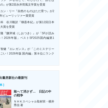
いの』が第2回永井荷風文学賞を受賞
ーユン・リー『自然のものはただ育つ』が2
6年ピューリッツァー賞受賞
連科 谷川毅訳『聊斎本紀』が第12回日本
訳大賞を受賞
浩隆『鹽津城（しおつき）』が「SFが読み
！2026年版」ベストSF2025国内編第1
！
川智健『エレガンス』が「このミステリー
ごい！2026年版 国内編」第８位にランク
ン
出書房新社の最新刊
本 ]
敢へて消さず… 日記の中
の戦争
ＮＨＫスペシャル取材班・横井
秀信 著