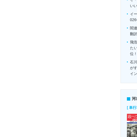
い
イ
02
閻
翻
飛
たい
位
石
がす
イ
河
[ 単行