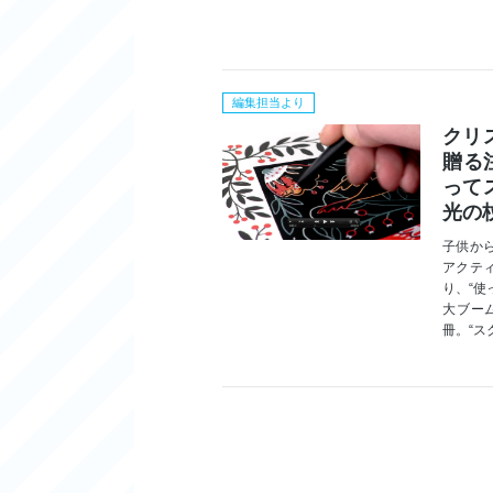
編集担当より
クリ
贈る
って
光の
子供か
アクテ
り、“
大ブー
冊。“ス