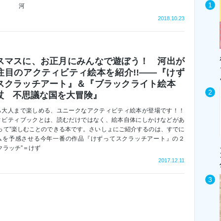
河
2018.10.23
スマスに、お正月にみんなで遊ぼう！ 河出が
注目のアクティビティ絵本を紹介!!――『けず
スクラッチアート』＆『ブラックライト絵本
杖 不思議な国を大冒険』
ら大人まで楽しめる、ユニークなアクティビティ絵本が登場です！！
ィビティブックとは、読むだけではなく、絵本自体にしかけなどがあ
使って”楽しむことのできる本です。さいしょにご紹介するのは、すでに
ムを予感させる今年一番の作品『けずってスクラッチアート』の２
クラッチ”＝けず
2017.12.11