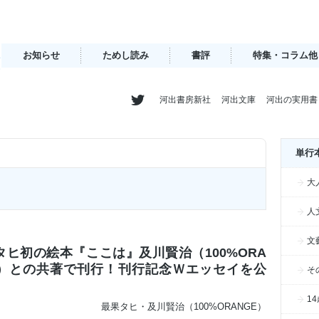
お知らせ
ためし読み
書評
特集・コラム他
河出書房新社
河出文庫
河出の実用書
単行
大
人
文
タヒ初の絵本『ここは』及川賢治（100%ORA
E）との共著で刊行！刊行記念Ｗエッセイを公
そ
1
最果タヒ・及川賢治（100%ORANGE）