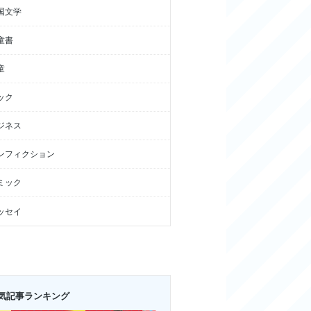
国文学
童書
童
ック
ジネス
ンフィクション
ミック
ッセイ
気記事ランキング