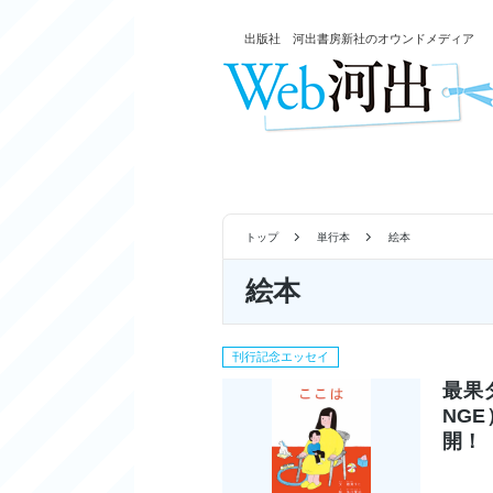
出版社 河出書房新社のオウンドメディア
トップ
単行本
絵本
絵本
刊行記念エッセイ
最果
NG
開！