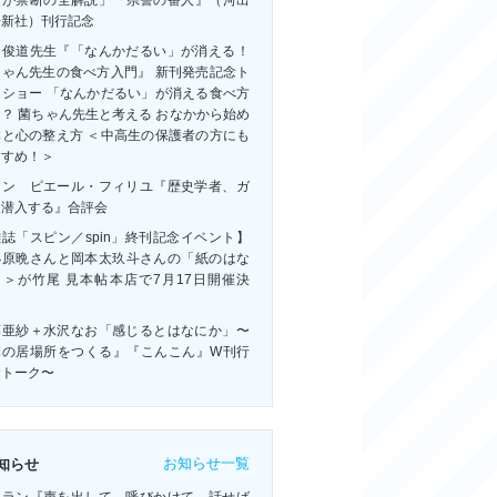
人が禁断の全解説」『県警の番人』（河出
房新社）刊行記念
田俊道先生『「なんかだるい」が消える！
ちゃん先生の食べ方入門』 新刊発売記念ト
クショー 「なんかだるい」が消える食べ方
？ 菌ちゃん先生と考える おなかから始め
体と心の整え方 ＜中高生の保護者の方にも
すすめ！＞
ャン゠ピエール・フィリユ『歴史学者、ガ
に潜入する』合評会
誌「スピン／spin」終刊記念イベント】
小原晩さんと岡本太玖斗さんの「紙のはな
」＞が竹尾 見本帖本店で7月17日開催決
！
藤亜紗＋水沢なお「感じるとはなにか」〜
体の居場所をつくる』『こんこん』W刊行
念トーク〜
お知らせ一覧
知らせ
・ラン『声を出して、呼びかけて、話せば