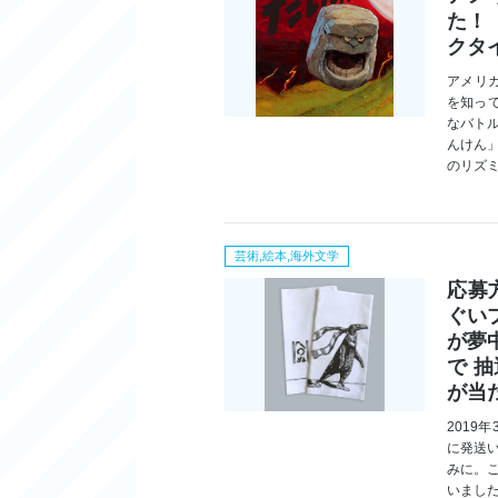
た！
クタ
アメリ
を知っ
なバト
んけん
のリズ
芸術,絵本,海外文学
応募
ぐい
が夢
で 
が当
2019
に発送
みに。
いま