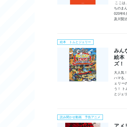
ここは
ちのま
020年
及川賢治
絵本 トムとジェリー
みん
絵本
ズ！
大人気
ハマる
ェリー
う！ 
とジェ
読み聞かせ動画 予告アニメ
アメ