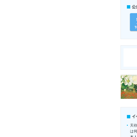
公
T
イ
天
は