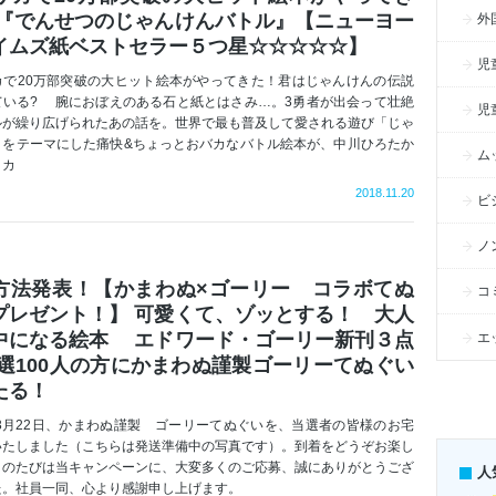
 『でんせつのじゃんけんバトル』【ニューヨー
外
イムズ紙ベストセラー５つ星☆☆☆☆☆】
児
カで20万部突破の大ヒット絵本がやってきた！君はじゃんけんの伝説
ている? 腕におぼえのある石と紙とはさみ…。3勇者が出会って壮絶
児
ルが繰り広げられたあの話を。世界で最も普及して愛される遊び「じゃ
」をテーマにした痛快&ちょっとおバカなバトル絵本が、中川ひろたか
ム
ミカ
2018.11.20
ビ
ノ
方法発表！【かまわぬ×ゴーリー コラボてぬ
コ
プレゼント！】 可愛くて、ゾッとする！ 大人
中になる絵本 エドワード・ゴーリー新刊３点
エ
抽選100人の方にかまわぬ謹製ゴーリーてぬぐい
たる！
年3月22日、かまわぬ謹製 ゴーリーてぬぐいを、当選者の皆様のお宅
いたしました（こちらは発送準備中の写真です）。到着をどうぞお楽し
このたびは当キャンペーンに、大変多くのご応募、誠にありがとうござ
人
した。社員一同、心より感謝申し上げます。