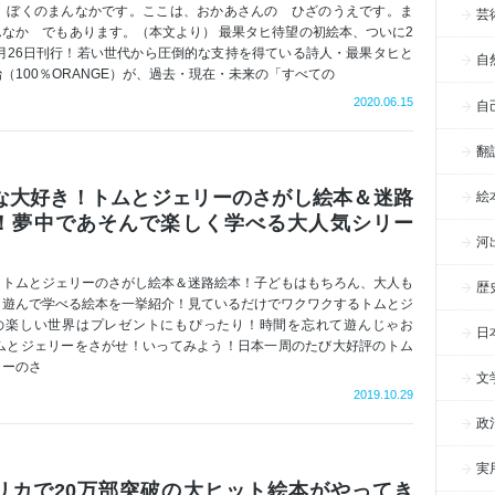
、ぼくのまんなかです。ここは、おかあさんの ひざのうえです。ま
芸
んなか でもあります。（本文より） 最果タヒ待望の初絵本、ついに2
6月26日刊行！若い世代から圧倒的な支持を得ている詩人・最果タヒと
自
（100％ORANGE）が、過去・現在・未来の「すべての
2020.06.15
自
翻
な大好き！トムとジェリーのさがし絵本＆迷路
絵
！夢中であそんで楽しく学べる大人気シリー
河
！トムとジェリーのさがし絵本＆迷路絵本！子どもはもちろん、大人も
歴
、遊んで学べる絵本を一挙紹介！見ているだけでワクワクするトムとジ
の楽しい世界はプレゼントにもぴったり！時間を忘れて遊んじゃお
日
トムとジェリーをさがせ！いってみよう！日本一周のたび大好評のトム
リーのさ
文
2019.10.29
政
実
リカで20万部突破の大ヒット絵本がやってき