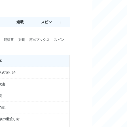
連載
スピン
翻訳書
文藝
河出ブックス
スピン
本
人の塗り絵
文書
藝
の他
4歳の世渡り術