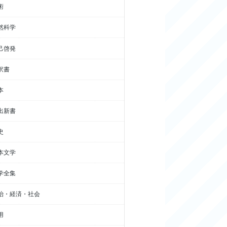
術
然科学
己啓発
訳書
本
出新書
史
本文学
学全集
治・経済・社会
用