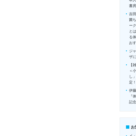
本
書
吉
菌
ー
とは
る
お
ジ
ザ
【雑
＜
し
定
伊
『
記
お
イ