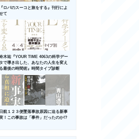
『ロバのスーコと旅をする』刊行によ
せて
鈴木祐『YOUR TIME 4063の科学デー
タで導き出した、あなたの人生を変え
る最後の時間術』時間タイプ診断
日航１２３便墜落事故原因に迫る新事
実！この事故は「事件」だったのか!?