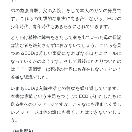
弟の割腹自殺、父の入院、そして本人のガンの発見で
す。これらの衝撃的な事実に向き合いながら、ECDの
少年時代、青年時代もあきらかにされていきます。
とりわけ精神に障害をきたして家を出ていった母の日記
は読む者を絶句させずにおかないでしょう。これらを見
つめるECDは苦しい事態になればなるほどにクールに
なっていくかのようです。そして最後にたどりついたの
は「「一家団欒」は死後の世界にも存在しない」という
冷徹な認識でした。
いまもECDは入院生活との往復を繰り返しています。
本書は家族という主題をつうじてECD がわたしたちに
送る生へのメッセージですが、こんなにも凄まじく美し
いメッセージは他の誰にも書くことはできないでしょ
う。
（編集部A）