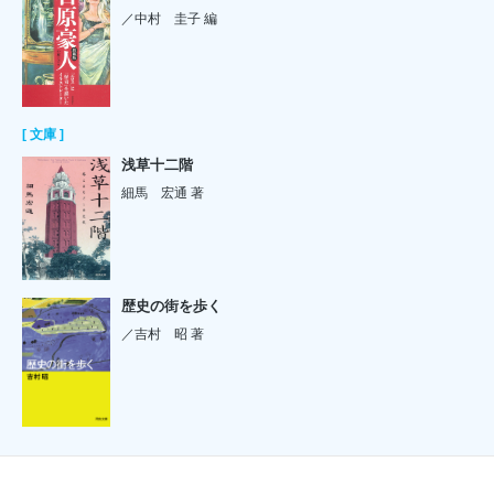
／中村 圭子 編
[ 文庫 ]
浅草十二階
細馬 宏通 著
歴史の街を歩く
／吉村 昭 著