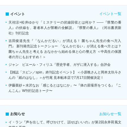
イベント一覧
イベント
天祢涼×松井ゆかり「ミステリーの伏線回収とは何か？ ――『県警の番
人』の伏線を、著者本人が禁断の全解説」『県警の番人』（河出書房新
社）刊行記念
吉田俊道先生『「なんかだるい」が消える！ 菌ちゃん先生の食べ方入
門』 新刊発売記念トークショー 「なんかだるい」が消える食べ方とは？
菌ちゃん先生と考える おなかから始める体と心の整え方 ＜中高生の保護
者の方にもおすすめ！＞
ジャン゠ピエール・フィリユ『歴史学者、ガザに潜入する』合評会
【雑誌「スピン／spin」終刊記念イベント】 ＜小原晩さんと岡本太玖斗さ
んの「紙のはなし」＞が竹尾 見本帖本店で7月17日開催決定！
伊藤亜紗＋水沢なお「感じるとはなにか」〜『体の居場所をつくる』『こ
んこん』W刊行記念トーク〜
お知らせ一覧
お知らせ
イ・ラン『声を出して、呼びかけて、話せばいいの』が第2回永井荷風文