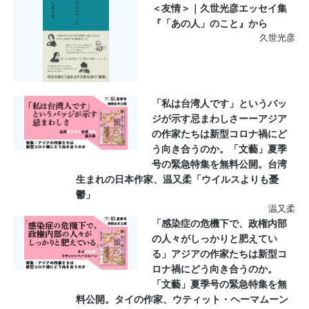
＜友情＞｜久世光彦エッセイ集
『「あの人」のこと』から
久世光彦
「私は台湾人です」というバッ
ジが示す忌まわしさーーアジア
の作家たちは新型コロナ禍にど
う向き合うのか。「文藝」夏季
号の緊急特集を無料公開。台湾
生まれの日本作家、温又柔「ウイルスよりも憂
鬱」
温又柔
「感染症の危機下で、政権内部
の人々がしっかりと肥えてい
る」アジアの作家たちは新型コ
ロナ禍にどう向き合うのか。
「文藝」夏季号の緊急特集を無
料公開。タイの作家、ウティット・ヘーマムーン