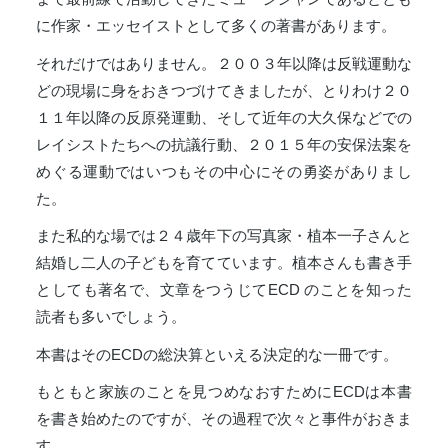
に作家・エッセイストとして多くの著書があります。
それだけではありません。２００３年以降は反戦運動な
どの現場に身をおきつづけてきましたが、とりわけ２０
１１年以降の反原発運動、そして近年の大久保などでの
レイシストたちへの抗議行動、２０１５年の安保法案を
めぐる運動ではいつもその中心にその勇姿がありまし
た。
また私的な場では２４歳年下の写真家・植本一子さんと
結婚し二人の子どもを育てています。植本さんも書き手
としても著名で、文章をつうじてECD のことを知った
読者も多いでしょう。
本書はそのECDの総決算といえる決定的な一冊です。
もともと家族のことを見つめなおすためにECDは本書
を書き始めたのですが、その過程で次々と事件がおきま
す。