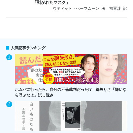
「剥がれたマスク」
ウティット・ヘーマムーン=著 福冨渉=訳
人気記事ランキング
ホムパに行ったら、自分の不倫裁判だった!? 綿矢りさ「嫌いな
ら呼ぶなよ」試し読み