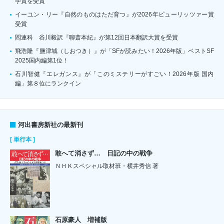
学賞を受賞
イーユン・リー『自然のものはただ育つ』が2026年ピューリッツァー賞
受賞
閻連科 谷川毅訳『聊斎本紀』が第12回日本翻訳大賞を受賞
飛浩隆『鹽津城（しおつき）』が「SFが読みたい！2026年版」ベストSF
2025国内編第1位！
石川智健『エレガンス』が「このミステリーがすごい！2026年版 国内
編」第８位にランクイン
河出書房新社の最新刊
[ 単行本 ]
敢へて消さず… 日記の中の戦争
ＮＨＫスペシャル取材班・横井秀信 著
石原豪人 増補版