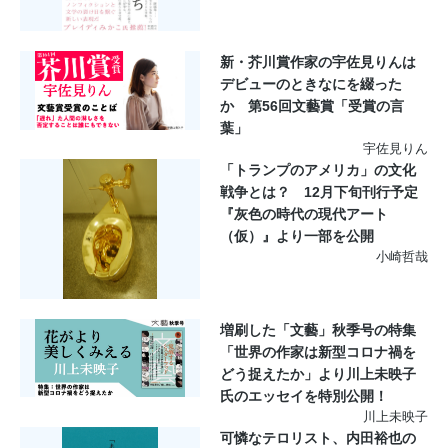
新・芥川賞作家の宇佐見りんは
デビューのときなにを綴った
か 第56回文藝賞「受賞の言
葉」
宇佐見りん
「トランプのアメリカ」の文化
戦争とは？ 12月下旬刊行予定
『灰色の時代の現代アート
（仮）』より一部を公開
小崎哲哉
増刷した「文藝」秋季号の特集
「世界の作家は新型コロナ禍を
どう捉えたか」より川上未映子
氏のエッセイを特別公開！
川上未映子
可憐なテロリスト、内田裕也の