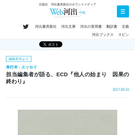
出版社 河出書房新社のオウンドメディア
河出書房新社
河出文庫
河出の実用書
翻訳書
文藝
河出ブックス
スピン
編集担当より
単行本 - エッセイ
担当編集者が語る、ECD『他人の始まり 因果の
終わり』
2017.09.22