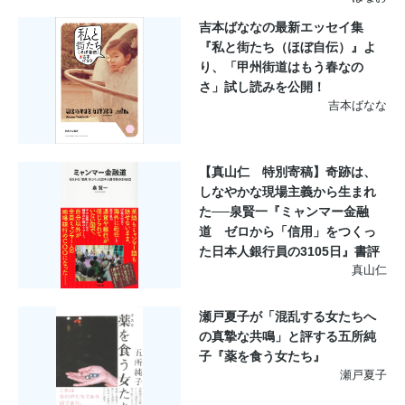
吉本ばななの最新エッセイ集
『私と街たち（ほぼ自伝）』よ
り、「甲州街道はもう春なの
さ」試し読みを公開！
吉本ばなな
【真山仁 特別寄稿】奇跡は、
しなやかな現場主義から生まれ
た──泉賢一『ミャンマー金融
道 ゼロから「信用」をつくっ
た日本人銀行員の3105日』書評
真山仁
瀬戸夏子が「混乱する女たちへ
の真摯な共鳴」と評する五所純
子『薬を食う女たち』
瀬戸夏子