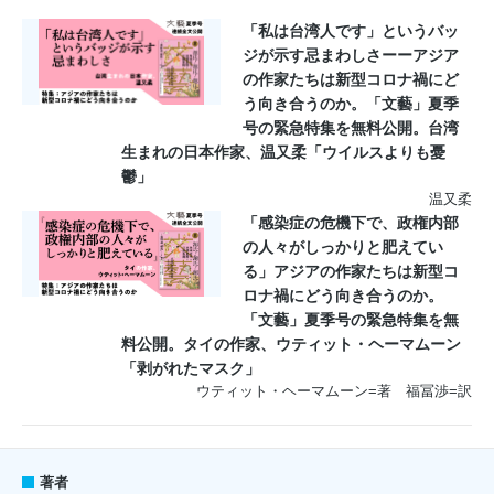
「私は台湾人です」というバッ
ジが示す忌まわしさーーアジア
の作家たちは新型コロナ禍にど
う向き合うのか。「文藝」夏季
号の緊急特集を無料公開。台湾
生まれの日本作家、温又柔「ウイルスよりも憂
鬱」
温又柔
「感染症の危機下で、政権内部
の人々がしっかりと肥えてい
る」アジアの作家たちは新型コ
ロナ禍にどう向き合うのか。
「文藝」夏季号の緊急特集を無
料公開。タイの作家、ウティット・ヘーマムーン
「剥がれたマスク」
ウティット・ヘーマムーン=著 福冨渉=訳
著者