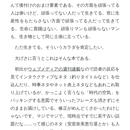
んて後付けのおまけ要素である。その方面を頑張ってる
人は偉いけど、頑張ってない人だって生きてる。世に生
産性をもたらさない方面で頑張ってる人だって生きて
る。生命に貴賤はない。頑張りマンも頑張らないマン
も、生き物として同じ土俵に立っている。
ただ生きてる。そういうカラダを肯定したい。
大げさに言うとこれはそんな本である。
初出が
ウェブメディアの週刊連載
なので読者の反応を
見てインタラクティブなネタ（釣りタイトルなど）を仕
込んだり、時事ネタやネット炎上ネタなどもあれこれ取
り上げているが、かっこよく言うなら「時代の空気」を
パッキングする意図でそういったフレーズも消さずにそ
のままお届けしている。修正がめんどくさかったわけじ
ゃないです。マジでマジで。現時点ですでに若干古い話
題だな……って感じのネタ（安室奈美恵引退とか）も入