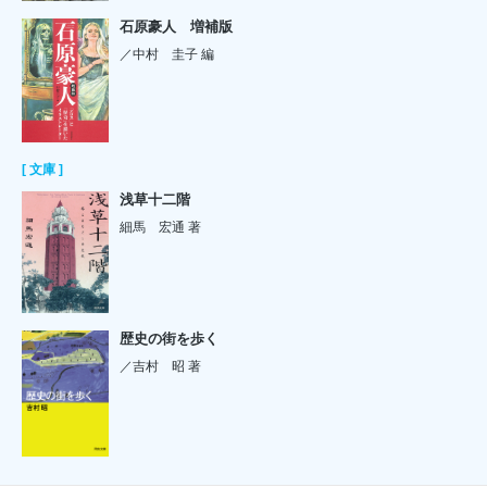
石原豪人 増補版
／中村 圭子 編
[ 文庫 ]
浅草十二階
細馬 宏通 著
歴史の街を歩く
／吉村 昭 著