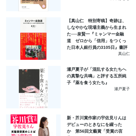
【真山仁 特別寄稿】奇跡は、
しなやかな現場主義から生まれ
た──泉賢一『ミャンマー金融
道 ゼロから「信用」をつくっ
た日本人銀行員の3105日』書評
真山仁
瀬戸夏子が「混乱する女たちへ
の真摯な共鳴」と評する五所純
子『薬を食う女たち』
瀬戸夏子
新・芥川賞作家の宇佐見りんは
デビューのときなにを綴った
か 第56回文藝賞「受賞の言