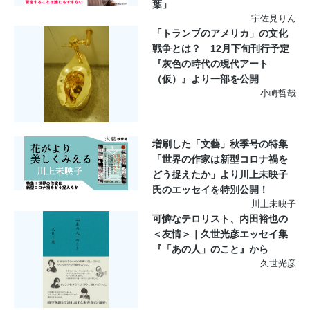
葉」
宇佐見りん
「トランプのアメリカ」の文化
戦争とは？ 12月下旬刊行予定
『灰色の時代の現代アート
（仮）』より一部を公開
小崎哲哉
増刷した「文藝」秋季号の特集
「世界の作家は新型コロナ禍を
どう捉えたか」より川上未映子
氏のエッセイを特別公開！
川上未映子
可憐なテロリスト、内田裕也の
＜友情＞｜久世光彦エッセイ集
『「あの人」のこと』から
久世光彦