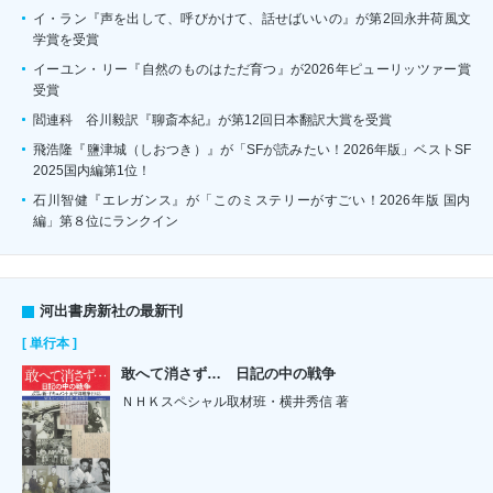
イ・ラン『声を出して、呼びかけて、話せばいいの』が第2回永井荷風文
学賞を受賞
イーユン・リー『自然のものはただ育つ』が2026年ピューリッツァー賞
受賞
閻連科 谷川毅訳『聊斎本紀』が第12回日本翻訳大賞を受賞
飛浩隆『鹽津城（しおつき）』が「SFが読みたい！2026年版」ベストSF
2025国内編第1位！
石川智健『エレガンス』が「このミステリーがすごい！2026年版 国内
編」第８位にランクイン
河出書房新社の最新刊
[ 単行本 ]
敢へて消さず… 日記の中の戦争
ＮＨＫスペシャル取材班・横井秀信 著