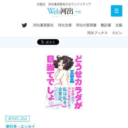
出版社 河出書房新社のオウンドメディア
河出書房新社
河出文庫
河出の実用書
翻訳書
文藝
河出ブックス
スピン
新刊試し読み
単行本 - エッセイ