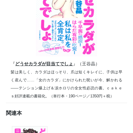
『
どうせカラダが目当てでしょ
』（王谷晶）
髪は美しく、カラダはほっそり、爪は短くキレイに、子供は早
く産んで……「女のカラダ」にかけられた呪いが今、解かれる
――テンション爆上げ＆涙ホロリの全女性必読の書。ｃａｋｅ
ｓ好評連載の書籍化。（単行本・190ページ／1350円＋税）
関連本