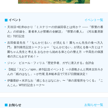
イベント一覧
イベント
天祢涼×松井ゆかり「ミステリーの伏線回収とは何か？ ――『県警の番
人』の伏線を、著者本人が禁断の全解説」『県警の番人』（河出書房新
社）刊行記念
吉田俊道先生『「なんかだるい」が消える！ 菌ちゃん先生の食べ方入
門』 新刊発売記念トークショー 「なんかだるい」が消える食べ方とは？
菌ちゃん先生と考える おなかから始める体と心の整え方 ＜中高生の保護
者の方にもおすすめ！＞
ジャン゠ピエール・フィリユ『歴史学者、ガザに潜入する』合評会
【雑誌「スピン／spin」終刊記念イベント】 ＜小原晩さんと岡本太玖斗さ
んの「紙のはなし」＞が竹尾 見本帖本店で7月17日開催決定！
伊藤亜紗＋水沢なお「感じるとはなにか」〜『体の居場所をつくる』『こ
んこん』W刊行記念トーク〜
お知らせ一覧
お知らせ