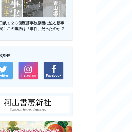
日航１２３便墜落事故原因に迫る新事
実！この事故は「事件」だったのか!?
式SNS
witter
Instagram
Facebook