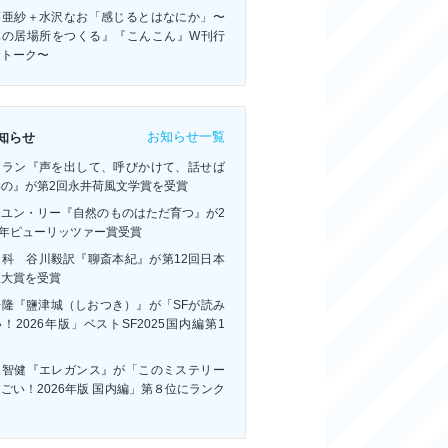
藤亜紗＋水沢なお「感じるとはなにか」〜
体の居場所をつくる』『こんこん』W刊行
念トーク〜
お知らせ一覧
知らせ
・ラン『声を出して、呼びかけて、話せば
いの』が第2回永井荷風文学賞を受賞
ーユン・リー『自然のものはただ育つ』が2
6年ピューリッツァー賞受賞
連科 谷川毅訳『聊斎本紀』が第12回日本
訳大賞を受賞
浩隆『鹽津城（しおつき）』が「SFが読み
！2026年版」ベストSF2025国内編第1
！
川智健『エレガンス』が「このミステリー
ごい！2026年版 国内編」第８位にランク
ン