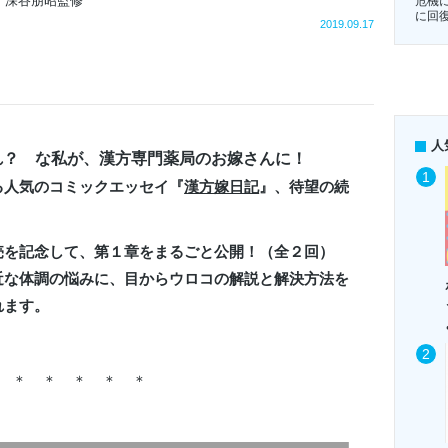
 深谷朋昭監修
危機
に回
2019.09.17
人
れ？ な私が、漢方専門薬局のお嫁さんに！
る人気のコミックエッセイ『
漢方嫁日記
』、待望の続
売を記念して、第１章をまるごと公開！（全２回）
近な体調の悩みに、目からウロコの解説と解決方法を
れます。
 ＊ ＊ ＊ ＊ ＊