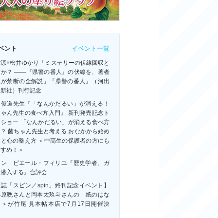
イベント一覧
ベント
祢涼×松井ゆかり「ミステリーの伏線回収と
何か？ ――『県警の番人』の伏線を、著者
人が禁断の全解説」『県警の番人』（河出
房新社）刊行記念
田俊道先生『「なんかだるい」が消える！
ちゃん先生の食べ方入門』 新刊発売記念ト
クショー 「なんかだるい」が消える食べ方
？ 菌ちゃん先生と考える おなかから始め
体と心の整え方 ＜中高生の保護者の方にも
すすめ！＞
ャン゠ピエール・フィリユ『歴史学者、ガ
に潜入する』合評会
誌「スピン／spin」終刊記念イベント】
小原晩さんと岡本太玖斗さんの「紙のはな
」＞が竹尾 見本帖本店で7月17日開催決
！