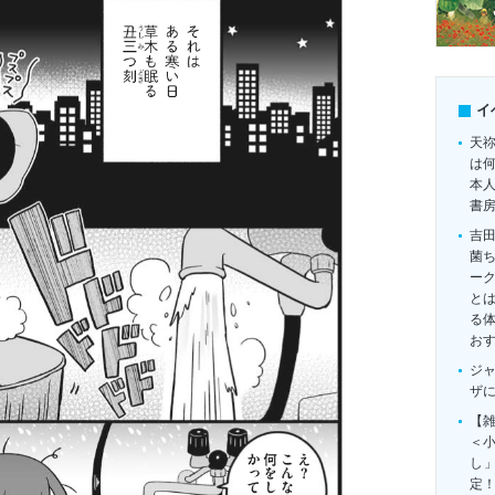
イ
天
は
本
書
吉
菌
ー
とは
る
お
ジ
ザ
【雑
＜
し
定