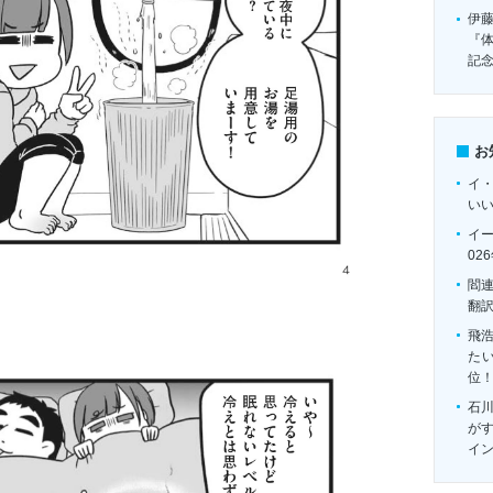
伊
『
記
お
イ
い
イ
02
閻
翻
飛
たい
位
石
がす
イ