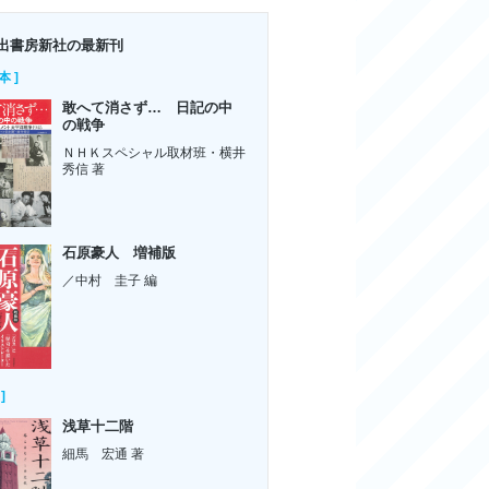
出書房新社の最新刊
本 ]
敢へて消さず… 日記の中
の戦争
ＮＨＫスペシャル取材班・横井
秀信 著
石原豪人 増補版
／中村 圭子 編
]
浅草十二階
細馬 宏通 著