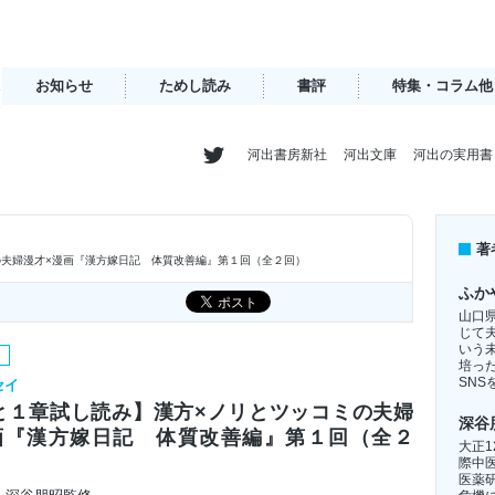
お知らせ
ためし読み
書評
特集・コラム他
河出書房新社
河出文庫
河出の実用書
著
の夫婦漫才×漫画『漢方嫁日記 体質改善編』第１回（全２回）
ふか
山口
じて
いう
み
培っ
SN
セイ
と１章試し読み】漢方×ノリとツッコミの夫婦
深谷
画『漢方嫁日記 体質改善編』第１回（全２
大正
際中
医薬