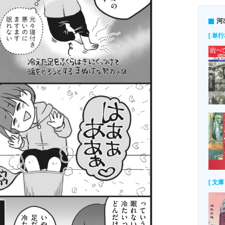
河
[ 単行
[ 文庫 