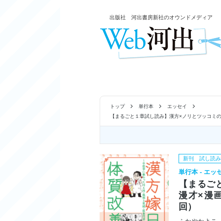
出版社 河出書房新社のオウンドメディア
トップ
単行本
エッセイ
【まるごと１章試し読み】漢方×ノリとツッコミ
新刊 試し読
単行本 - エッ
【まるご
漫才×漫
回）