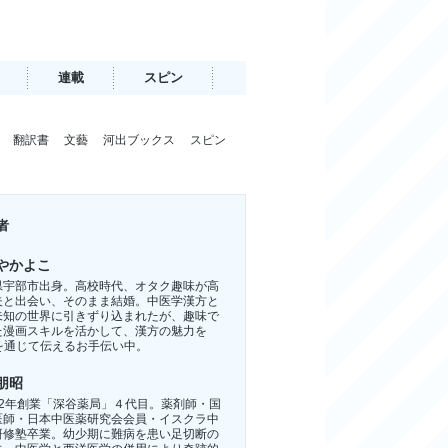
連載
スピン
翻訳書
文藝
河出ブックス
スピン
者
やかよこ
県宇部市出身。高校時代、オタク趣味が高
夫と出会い、そのまま結婚。中医学漢方と
未知の世界に引きずり込まれたが、趣味で
た漫画スキルを活かして、漢方の魅力を
Sを通じて伝えるお手伝い中。
朋昭
12年創業「深谷薬局」４代目。薬剤師・国
医師・日本中医薬研究会会員・イスクラ中
研修塾卒業。幼少期に難病を患い足切断の