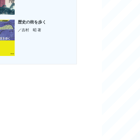
歴史の街を歩く
／吉村 昭 著