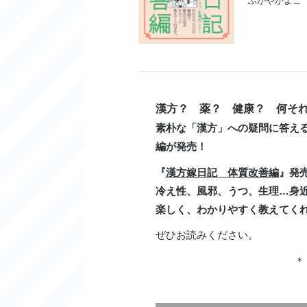
ふかやかよこ
漢方？ 薬？ 健康？ 何そ
素朴な「漢方」への疑問に答え
編が発売！
『
漢方嫁日記 体質改善編
』発
冷え性、風邪、うつ、生理…身
楽しく、わかりやすく教えてく
ぜひお読みください。
＊