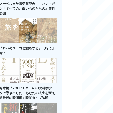
ノーベル文学賞受賞記念！ ハン・ガ
ン『すべての、白いものたちの』無料
公開
『ロバのスーコと旅をする』刊行によ
せて
鈴木祐『YOUR TIME 4063の科学デー
タで導き出した、あなたの人生を変え
る最後の時間術』時間タイプ診断