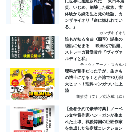
に世界に拒絶された──東日本震
災、いじめ、崩壊した家族。実
体験から綴る生と死の物語、カ
ンザキイオリ『命に嫌われてい
る。』
カンザキイオリ
誰もが知る名曲《四季》誕生の
秘話にせまる──映画化で話題、
ストレーガ賞受賞作『ヴィヴァ
ルディと私』
ティツィアーノ・スカルパ
理科が苦手だった子が、生きも
の博士になる！と台湾で70万部
大ヒット！理科マンガついに上
陸
胡妙芬（文）／彭永成（絵）
【全巻予約で豪華特典】ノーベ
ル文学賞作家ハン・ガンが生ま
れた土壌、戦後韓国の巨匠作家
を集成した決定版コレクション