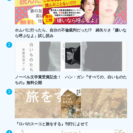
ホムパに行ったら、自分の不倫裁判だった!? 綿矢りさ「嫌いな
ら呼ぶなよ」試し読み
ノーベル文学賞受賞記念！ ハン・ガン『すべての、白いものた
ちの』無料公開
『ロバのスーコと旅をする』刊行によせて