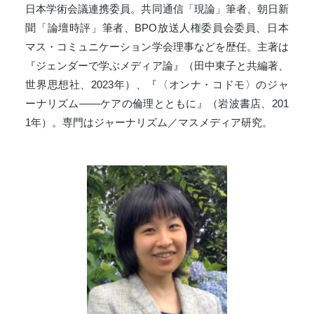
日本学術会議連携委員。共同通信「現論」筆者、朝日新
聞「論壇時評」筆者、BPO放送人権委員会委員、日本
マス・コミュニケーション学会理事などを歴任。主著は
『ジェンダーで学ぶメディア論』（田中東子と共編著、
世界思想社、2023年）、『〈オンナ・コドモ〉のジャ
ーナリズム——ケアの倫理とともに』（岩波書店、201
1年）。専門はジャーナリズム／マスメディア研究。