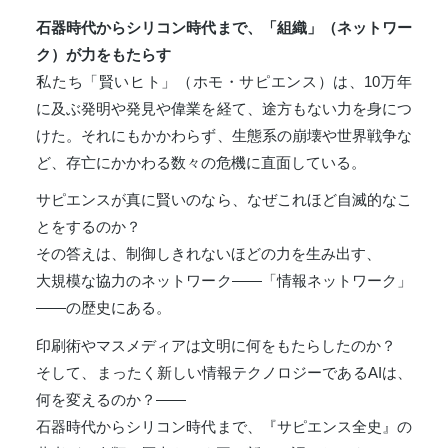
石器時代からシリコン時代まで、「組織」（ネットワー
ク）が力をもたらす
私たち「賢いヒト」（ホモ・サピエンス）は、10万年
に及ぶ発明や発見や偉業を経て、途方もない力を身につ
けた。それにもかかわらず、生態系の崩壊や世界戦争な
ど、存亡にかかわる数々の危機に直面している。
サピエンスが真に賢いのなら、なぜこれほど自滅的なこ
とをするのか？
その答えは、制御しきれないほどの力を生み出す、
大規模な協力のネットワーク——「情報ネットワーク」
——の歴史にある。
印刷術やマスメディアは文明に何をもたらしたのか？
そして、まったく新しい情報テクノロジーであるAIは、
何を変えるのか？——
石器時代からシリコン時代まで、『サピエンス全史』の