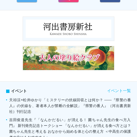
イベント一覧
イベント
天祢涼×松井ゆかり「ミステリーの伏線回収とは何か？ ――『県警の番
人』の伏線を、著者本人が禁断の全解説」『県警の番人』（河出書房新
社）刊行記念
吉田俊道先生『「なんかだるい」が消える！ 菌ちゃん先生の食べ方入
門』 新刊発売記念トークショー 「なんかだるい」が消える食べ方とは？
菌ちゃん先生と考える おなかから始める体と心の整え方 ＜中高生の保護