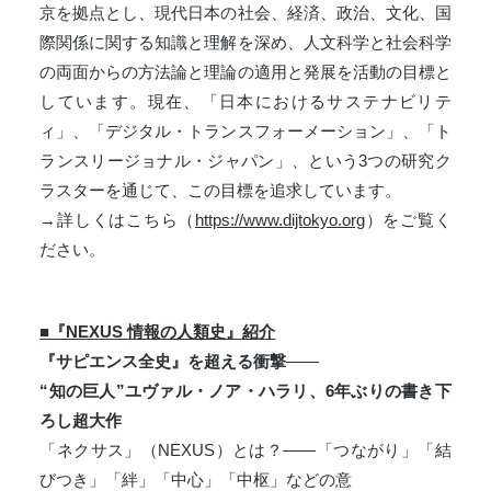
京を拠点とし、現代日本の社会、経済、政治、文化、国
際関係に関する知識と理解を深め、人文科学と社会科学
の両面からの方法論と理論の適用と発展を活動の目標と
しています。現在、「日本におけるサステナビリテ
ィ」、「デジタル・トランスフォーメーション」、「ト
ランスリージョナル・ジャパン」、という3つの研究ク
ラスターを通じて、この目標を追求しています。
→詳しくはこちら（
https://www.dijtokyo.org
）をご覧く
ださい。
■『NEXUS 情報の人類史』紹介
『サピエンス全史』を超える衝撃
——
“知の巨人”ユヴァル・ノア・ハラリ、6年ぶりの書き下
ろし超大作
「ネクサス」（NEXUS）とは？——「つながり」「結
びつき」「絆」「中心」「中枢」などの意