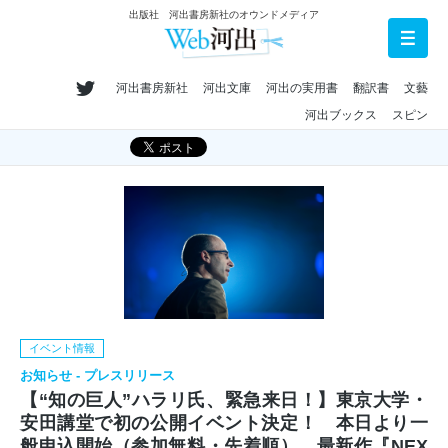
出版社 河出書房新社のオウンドメディア
河出書房新社
河出文庫
河出の実用書
翻訳書
文藝
河出ブックス
スピン
イベント情報
お知らせ - プレスリリース
【“知の巨人”ハラリ氏、緊急来日！】東京大学・
安田講堂で初の公開イベント決定！ 本日より一
般申込開始（参加無料・先着順）。最新作『NEX