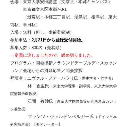
会場：東京大学安田講堂（文京区・本郷キャンパス）
東京都文京区本郷7-3-1
（最寄駅：本郷三丁目駅、湯島駅、根津駅、東大
前駅、春日駅）
入場：無料（但し、事前登録制）
参加申込：
2月21日から登録受付開始。
募集人数：800名（先着順）
→定員に達しましたので、締め切りました。
プログラム：開会挨拶／ラウンドテーブルディスカッシ
ョン／会場からの質疑応答／閉会挨拶
登壇者：ユヴァル・ノア・ハラリ氏
（歴史学者・哲学者）
林 香里氏
（東京大学理事・副学長、東京大学大学
院情報学環教授）
江間 有沙氏
（東京大学国際高等研究所東京カレッ
ジ准教授）
フランツ・ヴァルデンベルガー氏
（ドイツ日本
研究所所長）【モデレーター】