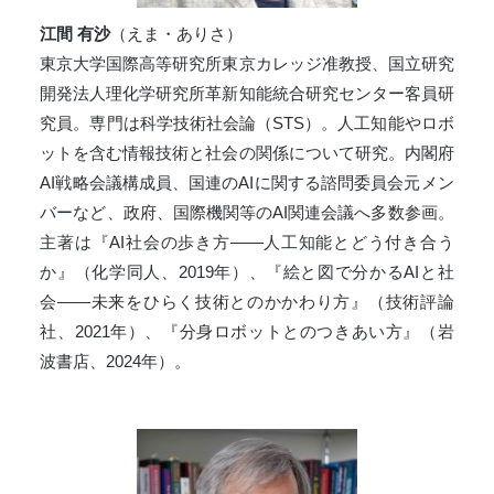
江間 有沙
（えま・ありさ）
東京大学国際高等研究所東京カレッジ准教授、国立研究
開発法人理化学研究所革新知能統合研究センター客員研
究員。専門は科学技術社会論（STS）。人工知能やロボ
ットを含む情報技術と社会の関係について研究。内閣府
AI戦略会議構成員、国連のAIに関する諮問委員会元メン
バーなど、政府、国際機関等のAI関連会議へ多数参画。
主著は『AI社会の歩き方——人工知能とどう付き合う
か』（化学同人、2019年）、『絵と図で分かるAIと社
会——未来をひらく技術とのかかわり方』（技術評論
社、2021年）、『分身ロボットとのつきあい方』（岩
波書店、2024年）。