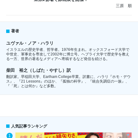
三原 順
著者
ユヴァル・ノア・ハラリ
イスラエルの歴史学者、哲学者。1976年生まれ。オックスフォード大学で
中世史、軍事史を専攻して2002年に博士号。ヘブライ大学で歴史学を教え
る一方、世界の著名なメディアへ寄稿するなど発信を続ける。
柴田 裕之（しばた・やすし）訳
翻訳家。早稲田大学、Earlham College卒業。訳書に、ハラリ『ホモ・デウ
ス』、『21 Lessons』のほか、『孤独の科学』、『統合失調症の一族』、
『「死」とは何か』など多数。
人気記事ランキング