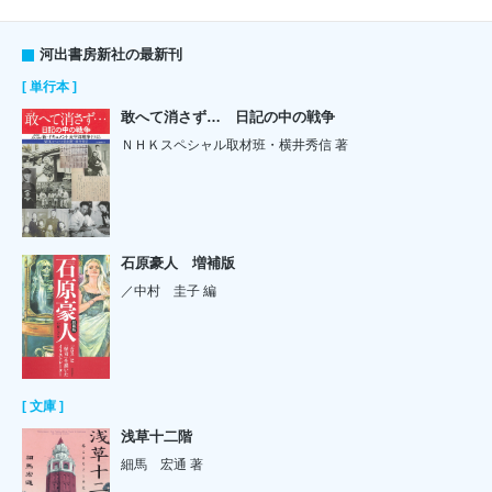
河出書房新社の最新刊
[ 単行本 ]
敢へて消さず… 日記の中の戦争
ＮＨＫスペシャル取材班・横井秀信 著
石原豪人 増補版
／中村 圭子 編
[ 文庫 ]
浅草十二階
細馬 宏通 著