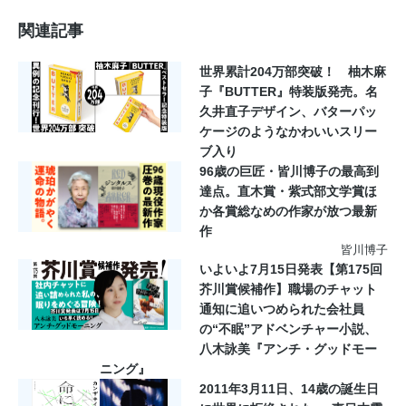
関連記事
世界累計204万部突破！ 柚木麻
子『BUTTER』特装版発売。名
久井直子デザイン、バターパッ
ケージのようなかわいいスリー
ブ入り
96歳の巨匠・皆川博子の最高到
達点。直木賞・紫式部文学賞ほ
か各賞総なめの作家が放つ最新
作
皆川博子
いよいよ7月15日発表【第175回
芥川賞候補作】職場のチャット
通知に追いつめられた会社員
の“不眠”アドベンチャー小説、
八木詠美『アンチ・グッドモー
ニング』
2011年3月11日、14歳の誕生日