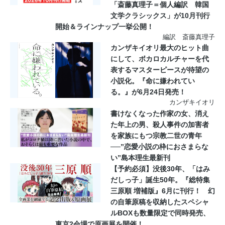
「斎藤真理子＝個人編訳 韓国
文学クラシックス」が10月刊行
開始＆ラインナップ一挙公開！
編訳 斎藤真理子
カンザキイオリ最大のヒット曲
にして、ボカロカルチャーを代
表するマスターピースが待望の
小説化。『命に嫌われてい
る。』が6月24日発売！
カンザキイオリ
書けなくなった作家の女、消え
た年上の男、殺人事件の加害者
を家族にもつ宗教二世の青年
──”恋愛小説の枠におさまらな
い”島本理生最新刊
【予約必須】没後30年、「はみ
だしっ⼦」誕⽣50年。『総特集
三原順 増補版』6⽉に刊⾏！ 幻
の⾃筆原稿を収納したスペシャ
ルBOXも数量限定で同時発売、
東京2会場で原画展を開催！