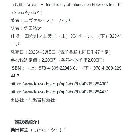
（原題：Nexus : A Brief History of Information Networks from th
e Stone Age to AI）
著者：ユヴァル・ノア・ハラリ
訳者：柴田裕之
仕様：四六判／上製／（上）304ページ、（下）328ペ
ージ
発売⽇：2025年3⽉5日（電子書籍も同日刊行予定）
各巻税込定価：2,200円（各巻本体予価2,000円）
ISBN：（上）978-4-309-22943-0／（下）978-4-309-229
44-7
https://www.kawade.co.jp/np/isbn/9784309229430/
https://www.kawade.co.jp/np/isbn/9784309229447/
出版社：河出書房新社
［翻訳者紹介］
柴田裕之
（しばた・やすし）