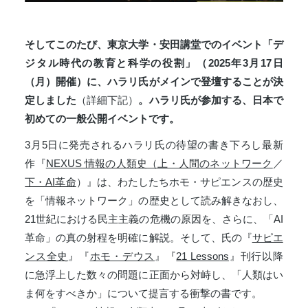
そしてこのたび、
東京大学・安田講堂でのイベント「デ
ジタル時代の教育と科学の役割」（2025年3月17日
（月）開催）に、ハラリ氏がメインで登壇することが決
定しました
（詳細下記）
。ハラリ氏が参加する、日本で
初めての一般公開イベントです。
3月5日に発売されるハラリ氏の待望の書き下ろし最新
作『
NEXUS 情報の人類史（上・人間のネットワーク
／
下・AI革命
）』は、わたしたちホモ・サピエンスの歴史
を「情報ネットワーク」の歴史として読み解きなおし、
21世紀における民主主義の危機の原因を、さらに、「AI
革命」の真の射程を明確に解説。そして、氏の『
サピエ
ンス全史
』『
ホモ・デウス
』『
21 Lessons
』刊行以降
に急浮上した数々の問題に正面から対峙し、「人類はい
ま何をすべきか」について提言する衝撃の書です。