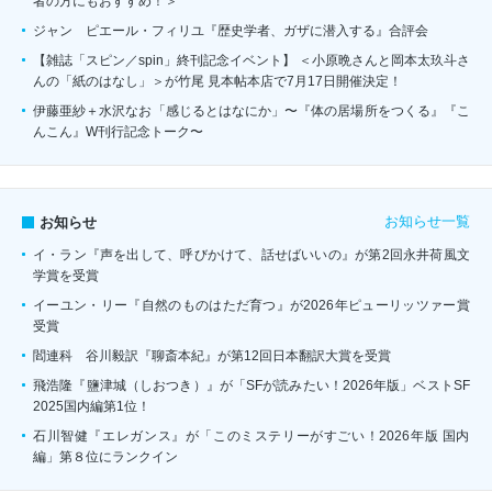
者の方にもおすすめ！＞
ジャン゠ピエール・フィリユ『歴史学者、ガザに潜入する』合評会
【雑誌「スピン／spin」終刊記念イベント】 ＜小原晩さんと岡本太玖斗さ
んの「紙のはなし」＞が竹尾 見本帖本店で7月17日開催決定！
伊藤亜紗＋水沢なお「感じるとはなにか」〜『体の居場所をつくる』『こ
んこん』W刊行記念トーク〜
お知らせ一覧
お知らせ
イ・ラン『声を出して、呼びかけて、話せばいいの』が第2回永井荷風文
学賞を受賞
イーユン・リー『自然のものはただ育つ』が2026年ピューリッツァー賞
受賞
閻連科 谷川毅訳『聊斎本紀』が第12回日本翻訳大賞を受賞
飛浩隆『鹽津城（しおつき）』が「SFが読みたい！2026年版」ベストSF
2025国内編第1位！
石川智健『エレガンス』が「このミステリーがすごい！2026年版 国内
編」第８位にランクイン