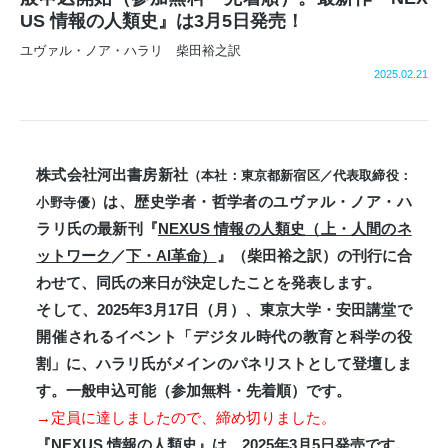
US 情報の人類史』は3月5日発売！
ユヴァル・ノア・ハラリ 柴田裕之訳
2025.02.21
株式会社河出書房新社
（本社：東京都新宿区／代表取締役：
は、歴史学者・哲学者のユヴァル・ノア・ハ
小野寺優）
ラリ氏の最新刊『
NEXUS 情報の人類史（上・人間のネ
ットワーク
／
下・AI革命）
』（柴田裕之訳）の刊行に合
わせて、同氏の来日が決定したことを発表します。
そして、2025年3月17日（月）、東京大学・安田講堂で
開催されるイベント「デジタル時代の教育と科学の役
割」に、ハラリ氏がメインのパネリストとして登壇しま
す。一般申込可能（参加無料・先着順）です。
→
定員に達しましたので、締め切りました。
『
NEXUS 情報の人類史
』は、2025年3月5日発売です。