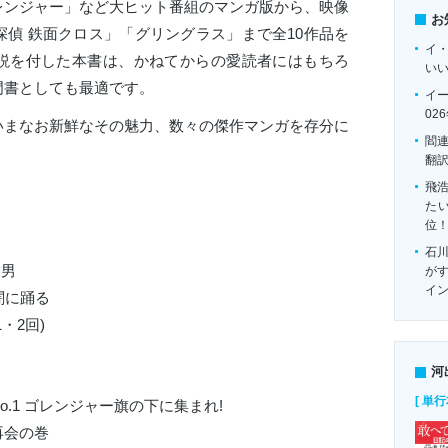
レンジャー」など大ヒット番組のマンガ版から、映像
お
偵 鉄面クロス」「グリングラス」まで全10作品を
イ
説を付した本書は、かねてからの愛読者にはもちろ
い
門書としても最適です。
イ
02
いまなお新鮮なその魅力、数々の傑作マンガを存分に
閻
翻
飛
たい
位
石
も男
がす
イ
闇に踊る
・2回)
河
[ 単行
.1 ゴレンジャー旗の下に集まれ!
再会の巻