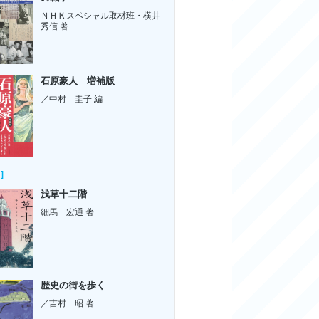
ＮＨＫスペシャル取材班・横井
秀信 著
石原豪人 増補版
／中村 圭子 編
]
浅草十二階
細馬 宏通 著
歴史の街を歩く
／吉村 昭 著