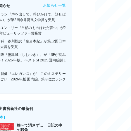
お知らせ一覧
知らせ
・ラン『声を出して、呼びかけて、話せば
いの』が第2回永井荷風文学賞を受賞
ーユン・リー『自然のものはただ育つ』が2
6年ピューリッツァー賞受賞
連科 谷川毅訳『聊斎本紀』が第12回日本
訳大賞を受賞
浩隆『鹽津城（しおつき）』が「SFが読み
！2026年版」ベストSF2025国内編第1
！
川智健『エレガンス』が「このミステリー
ごい！2026年版 国内編」第８位にランク
ン
出書房新社の最新刊
本 ]
敢へて消さず… 日記の中
の戦争