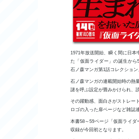
1971年放送開始、瞬く間に日
た「仮面ライダー」の誕生から
石ノ森マンガ第1話コレクション
石ノ森マンガの連載開始時の熱
謎を呼ぶ設定が畳みかけられ、
その躍動感、面白さがストレー
ロゴの入った扉ページなど雑誌
本書58～59ページ「仮面ライ
収録が今回初となります。