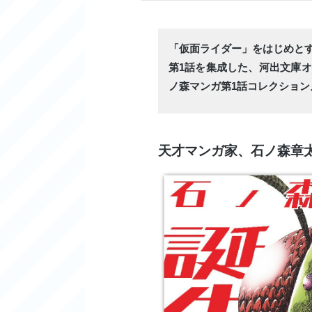
「仮面ライダー」をはじめと
第1話を集成した、河出文庫
ノ森マンガ第1話コレクション
天才マンガ家、石ノ森章