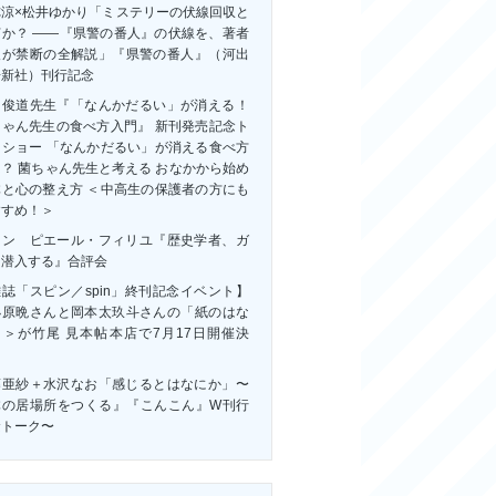
祢涼×松井ゆかり「ミステリーの伏線回収と
何か？ ――『県警の番人』の伏線を、著者
人が禁断の全解説」『県警の番人』（河出
房新社）刊行記念
田俊道先生『「なんかだるい」が消える！
ちゃん先生の食べ方入門』 新刊発売記念ト
クショー 「なんかだるい」が消える食べ方
？ 菌ちゃん先生と考える おなかから始め
体と心の整え方 ＜中高生の保護者の方にも
すすめ！＞
ャン゠ピエール・フィリユ『歴史学者、ガ
に潜入する』合評会
誌「スピン／spin」終刊記念イベント】
小原晩さんと岡本太玖斗さんの「紙のはな
」＞が竹尾 見本帖本店で7月17日開催決
！
藤亜紗＋水沢なお「感じるとはなにか」〜
体の居場所をつくる』『こんこん』W刊行
念トーク〜