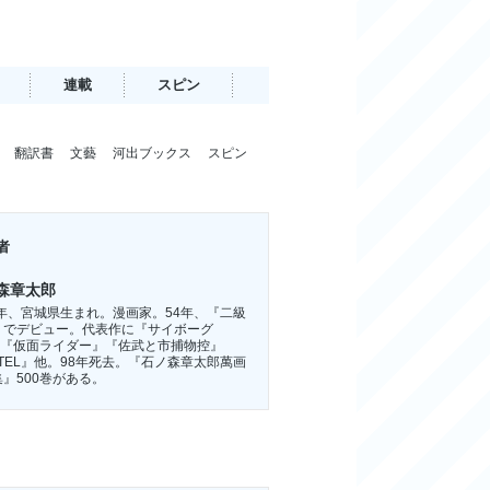
連載
スピン
翻訳書
文藝
河出ブックス
スピン
者
森章太郎
8年、宮城県生まれ。漫画家。54年、『二級
』でデビュー。代表作に『サイボーグ
9』『仮面ライダー』『佐武と市捕物控』
TEL』他。98年死去。『石ノ森章太郎萬画
』500巻がある。