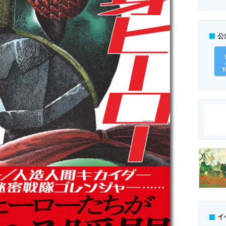
公
T
イ