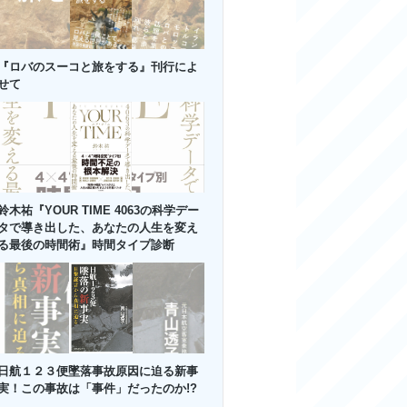
『ロバのスーコと旅をする』刊行によ
せて
鈴木祐『YOUR TIME 4063の科学デー
タで導き出した、あなたの人生を変え
る最後の時間術』時間タイプ診断
日航１２３便墜落事故原因に迫る新事
実！この事故は「事件」だったのか!?