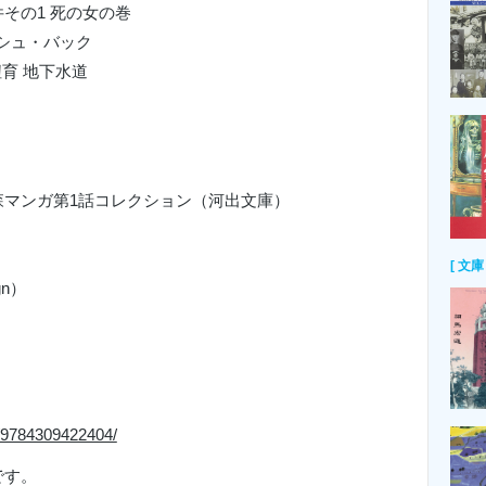
その1 死の女の巻
ッシュ・バック
紐育 地下水道
森マンガ第1話コレクション（河出文庫）
[ 文庫 
gn）
n/9784309422404/
です。