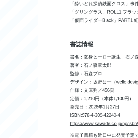
「酔いどれ探偵鉄面クロス」事件
「グリングラス」ROLL1 フラ
「仮面ライダーBlack」PART1 
書誌情報
書名：変身ヒーロー誕生 石ノ
著者：石ノ森章太郎
監修：石森プロ
デザイン：坂野公一（welle desi
仕様：文庫判／456頁
定価：1,210円（本体1,100円）
発売日：2026年1月27日
ISBN:978-4-309-42240-4
https://www.kawade.co.jp/np/isb
※電子書籍も近日中に発売予定