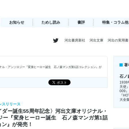
お知らせ
ためし読み
書評
特集・コラム他
河出書房新社
河出文庫
河出の実用書
著
ジナル・アンソロジー『変身ヒーロー誕生 石ノ森マンガ第1話コレクション』が
石ノ
193
天使
00
『HO
大全集
プレスリリース
イダー誕生55周年記念〉河出文庫オリジナル・
ジー『変身ヒーロー誕生 石ノ森マンガ第1話
ョン』が発売！