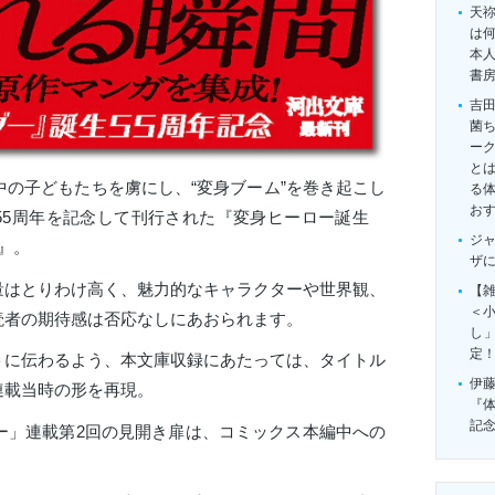
天
は
本
書
吉
菌
ー
とは
本中の子どもたちを虜にし、“変身ブーム”を巻き起こし
る
お
55周年を記念して刊行された『変身ヒーロー誕生
ジ
』。
ザ
量はとりわけ高く、魅力的なキャラクターや世界観、
【雑
＜
読者の期待感は否応なしにあおられます。
し
定
トに伝わるよう、本文庫収録にあたっては、タイトル
伊
連載当時の形を再現。
『
記
ダー」連載第2回の見開き扉は、コミックス本編中への