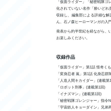
「仮面ライダー」「秘密戦隊ゴ
化されていない名作「酔いどれ探
収録し、編集部による詳細な解
ん、石ノ森ヒーローマンガの入
発表から約半世紀を経ながら、
お楽しみください。
収録作品
「仮面ライダー」第1話 怪奇く
「変身忍者 嵐」第1話 化身忍群
「人造人間キカイダー」(連載第1
「ロボット刑事」(連載第1回)
「イナズマン」(連載第1回)
「秘密戦隊ゴレンジャー」指令No
「宇宙鉄人キョーダイン」兄弟