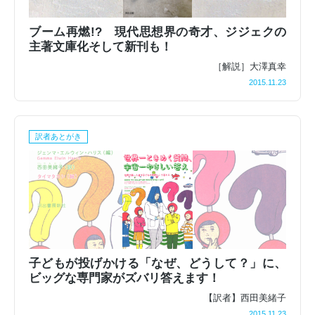
ブーム再燃!? 現代思想界の奇才、ジジェクの
主著文庫化そして新刊も！
［解説］大澤真幸
2015.11.23
訳者あとがき
子どもが投げかける「なぜ、どうして？」に、
ビッグな専門家がズバリ答えます！
【訳者】西田美緒子
2015.11.23