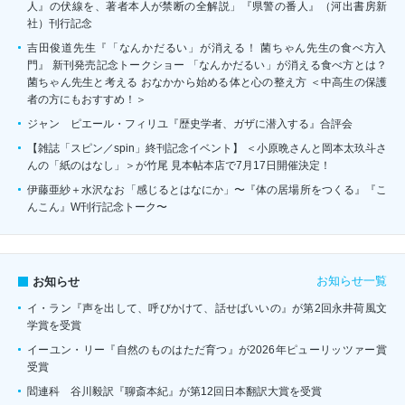
人』の伏線を、著者本人が禁断の全解説」『県警の番人』（河出書房新
社）刊行記念
吉田俊道先生『「なんかだるい」が消える！ 菌ちゃん先生の食べ方入
門』 新刊発売記念トークショー 「なんかだるい」が消える食べ方とは？
菌ちゃん先生と考える おなかから始める体と心の整え方 ＜中高生の保護
者の方にもおすすめ！＞
ジャン゠ピエール・フィリユ『歴史学者、ガザに潜入する』合評会
【雑誌「スピン／spin」終刊記念イベント】 ＜小原晩さんと岡本太玖斗さ
んの「紙のはなし」＞が竹尾 見本帖本店で7月17日開催決定！
伊藤亜紗＋水沢なお「感じるとはなにか」〜『体の居場所をつくる』『こ
んこん』W刊行記念トーク〜
お知らせ一覧
お知らせ
イ・ラン『声を出して、呼びかけて、話せばいいの』が第2回永井荷風文
学賞を受賞
イーユン・リー『自然のものはただ育つ』が2026年ピューリッツァー賞
受賞
閻連科 谷川毅訳『聊斎本紀』が第12回日本翻訳大賞を受賞