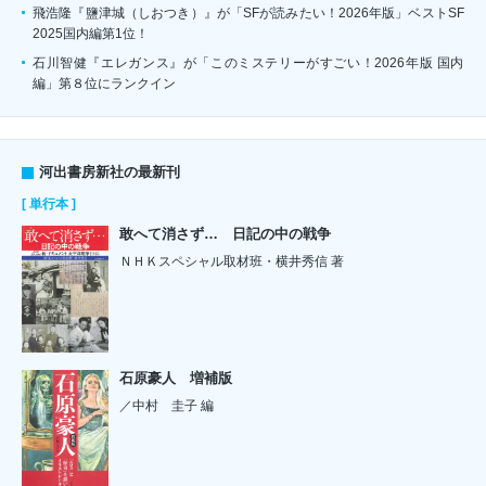
飛浩隆『鹽津城（しおつき）』が「SFが読みたい！2026年版」ベストSF
2025国内編第1位！
石川智健『エレガンス』が「このミステリーがすごい！2026年版 国内
編」第８位にランクイン
河出書房新社の最新刊
[ 単行本 ]
敢へて消さず… 日記の中の戦争
ＮＨＫスペシャル取材班・横井秀信 著
石原豪人 増補版
／中村 圭子 編