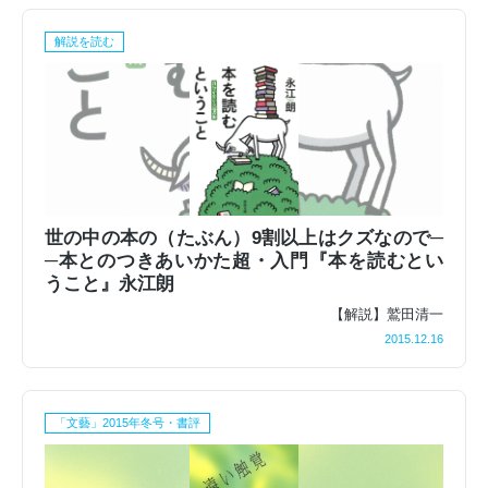
解説を読む
世の中の本の（たぶん）9割以上はクズなので─
─本とのつきあいかた超・入門『本を読むとい
うこと』永江朗
【解説】鷲田清一
2015.12.16
「文藝」2015年冬号・書評