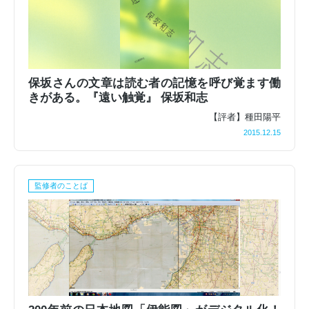
保坂さんの文章は読む者の記憶を呼び覚ます働
きがある。『遠い触覚』 保坂和志
【評者】種田陽平
2015.12.15
監修者のことば