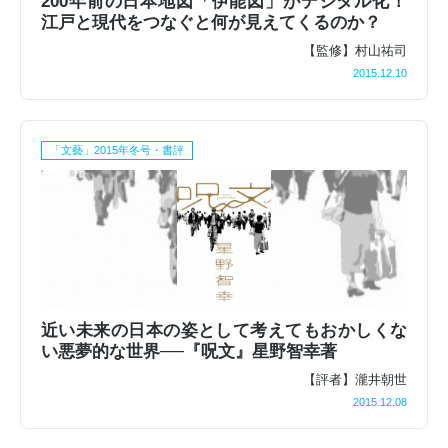
200年前の日本地図「伊能図」がデジタル化！
江戸と現代をつなぐと何が見えてくるのか？
【監修】村山祐司
2015.12.10
「文藝」2015年冬号・書評
近い未来の日本の姿として考えてもおかしくな
い悪夢的な世界──『呪文』星野智幸著
【評者】瀧井朝世
2015.12.08