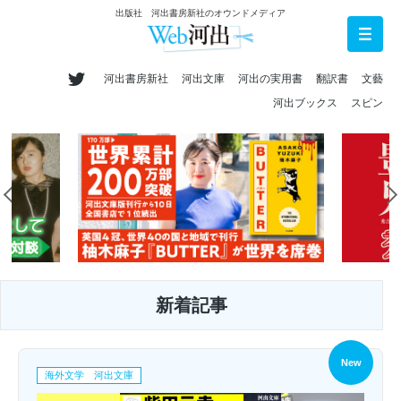
出版社 河出書房新社のオウンドメディア
河出書房新社
河出文庫
河出の実用書
翻訳書
文藝
河出ブックス
スピン
新着記事
New
海外文学 河出文庫