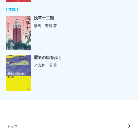
[ 文庫 ]
浅草十二階
細馬 宏通 著
歴史の街を歩く
／吉村 昭 著
トップ