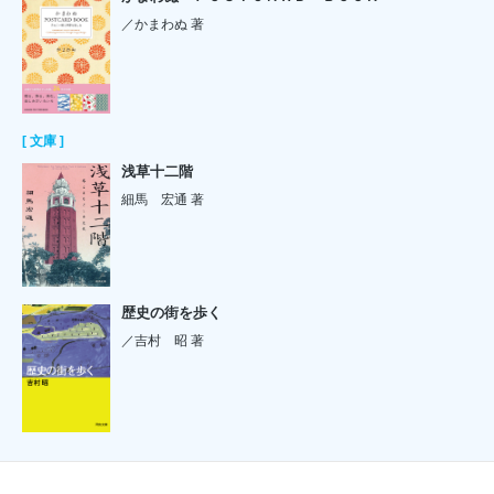
／かまわぬ 著
[ 文庫 ]
浅草十二階
細馬 宏通 著
歴史の街を歩く
／吉村 昭 著