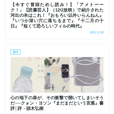
【今すぐ冒頭ためし読み！】「アメトーー
ク！」【読書芸人】（12/2放映）で紹介された
河出の本はこれ！『おもろい以外いらんねん』
『いつか深い穴に落ちるまで』『十二月の十
日』『短くて恐ろしいフィルの時代』
2021.12.03
書評
心の地下の扉が、その衝撃で開いてしまいそう
だ──クォン・ヨソン『まだまだという言葉』書
評│評・頭木弘樹