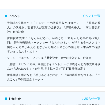
イベント一覧
イベント
天祢涼×松井ゆかり「ミステリーの伏線回収とは何か？ ――『県警の番
人』の伏線を、著者本人が禁断の全解説」『県警の番人』（河出書房新
社）刊行記念
吉田俊道先生『「なんかだるい」が消える！ 菌ちゃん先生の食べ方入
門』 新刊発売記念トークショー 「なんかだるい」が消える食べ方とは？
菌ちゃん先生と考える おなかから始める体と心の整え方 ＜中高生の保護
者の方にもおすすめ！＞
ジャン゠ピエール・フィリユ『歴史学者、ガザに潜入する』合評会
【雑誌「スピン／spin」終刊記念イベント】 ＜小原晩さんと岡本太玖斗さ
んの「紙のはなし」＞が竹尾 見本帖本店で7月17日開催決定！
伊藤亜紗＋水沢なお「感じるとはなにか」〜『体の居場所をつくる』『こ
んこん』W刊行記念トーク〜
お知らせ一覧
お知らせ