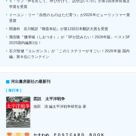
イ・ラン『声を出して、呼びかけて、話せばいいの』が第2回永井荷風文
学賞を受賞
イーユン・リー『自然のものはただ育つ』が2026年ピューリッツァー賞
受賞
閻連科 谷川毅訳『聊斎本紀』が第12回日本翻訳大賞を受賞
飛浩隆『鹽津城（しおつき）』が「SFが読みたい！2026年版」ベストSF
2025国内編第1位！
石川智健『エレガンス』が「このミステリーがすごい！2026年版 国内
編」第８位にランクイン
河出書房新社の最新刊
[ 単行本 ]
図説 太平洋戦争
池田 清 編太平洋戦争研究会 著
かまわぬ ＰＯＳＴＣＡＲＤ ＢＯＯＫ