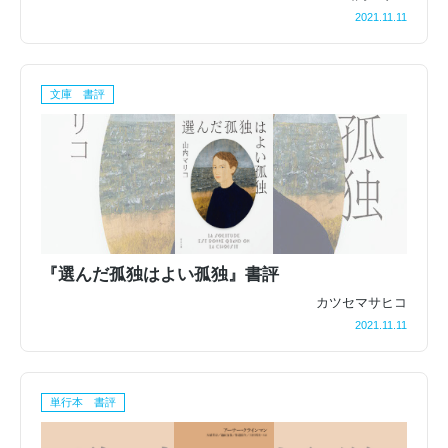
2021.11.11
文庫 書評
『選んだ孤独はよい孤独』書評
カツセマサヒコ
2021.11.11
単行本 書評