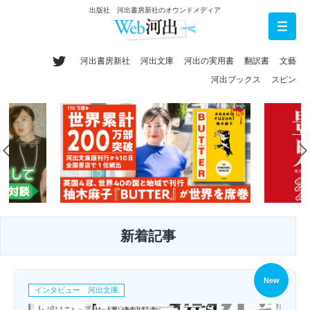
出版社 河出書房新社のオウンドメディア
河出書房新社
河出文庫
河出の実用書
翻訳書
文藝
河出ブックス
スピン
新着記事
New
インタビュー 河出文庫