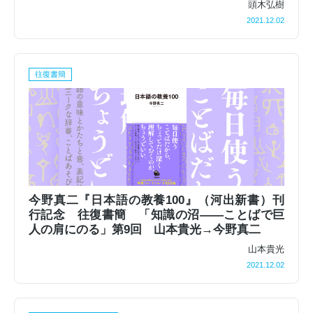
頭木弘樹
2021.12.02
往復書簡
今野真二『日本語の教養100』（河出新書）刊
行記念 往復書簡 「知識の沼――ことばで巨
人の肩にのる」第9回 山本貴光→今野真二
山本貴光
2021.12.02