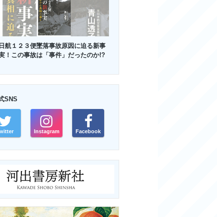
日航１２３便墜落事故原因に迫る新事
実！この事故は「事件」だったのか!?
式SNS
witter
Instagram
Facebook