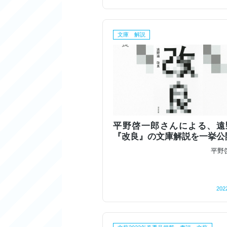
文庫 解説
平野啓一郎さんによる、遠
『改良』の文庫解説を一挙公
平野
202