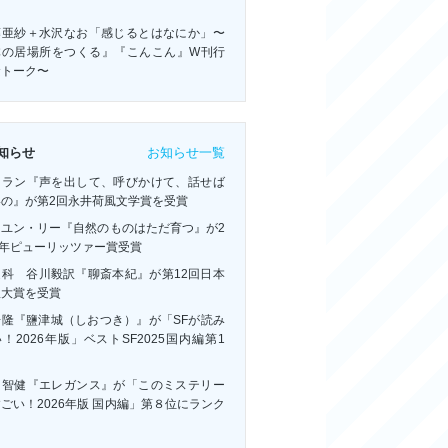
！
藤亜紗＋水沢なお「感じるとはなにか」〜
体の居場所をつくる』『こんこん』W刊行
念トーク〜
お知らせ一覧
知らせ
・ラン『声を出して、呼びかけて、話せば
いの』が第2回永井荷風文学賞を受賞
ーユン・リー『自然のものはただ育つ』が2
6年ピューリッツァー賞受賞
連科 谷川毅訳『聊斎本紀』が第12回日本
訳大賞を受賞
浩隆『鹽津城（しおつき）』が「SFが読み
！2026年版」ベストSF2025国内編第1
！
川智健『エレガンス』が「このミステリー
ごい！2026年版 国内編」第８位にランク
ン