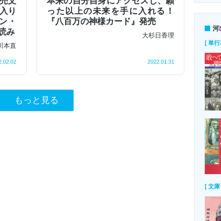
売文
本来の自分自身にアクセスし、願
入り
った以上の未来を手に入れる！
ン・
『八百万の神様カード』発売
河
読み
大杉日香理
[ 単行
川本直
2.02.02
2022.01.31
もっと見る
[ 文庫 