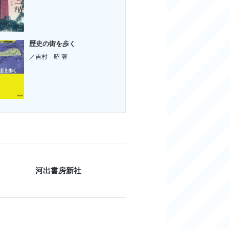
歴史の街を歩く
／吉村 昭 著
河出書房新社