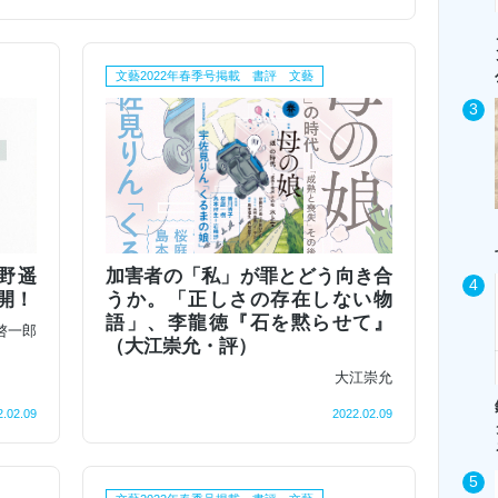
文藝2022年春季号掲載 書評 文藝
野遥
加害者の「私」が罪とどう向き合
開！
うか。「正しさの存在しない物
語」、李龍徳『石を黙らせて』
啓一郎
（大江崇允・評）
大江崇允
2.02.09
2022.02.09