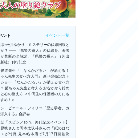
イベント一覧
ベント
祢涼×松井ゆかり「ミステリーの伏線回収と
何か？ ――『県警の番人』の伏線を、著者
人が禁断の全解説」『県警の番人』（河出
房新社）刊行記念
田俊道先生『「なんかだるい」が消える！
ちゃん先生の食べ方入門』 新刊発売記念ト
クショー 「なんかだるい」が消える食べ方
？ 菌ちゃん先生と考える おなかから始め
体と心の整え方 ＜中高生の保護者の方にも
すすめ！＞
ャン゠ピエール・フィリユ『歴史学者、ガ
に潜入する』合評会
誌「スピン／spin」終刊記念イベント】
小原晩さんと岡本太玖斗さんの「紙のはな
」＞が竹尾 見本帖本店で7月17日開催決