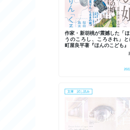
作家・新胡桃が震撼した「ほ
うのころし、ころされ」と
町屋良平著『ほんのこども』
202
文庫 試し読み