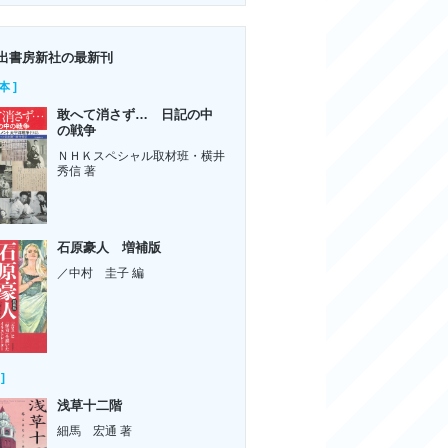
出書房新社の最新刊
本 ]
敢へて消さず… 日記の中
の戦争
ＮＨＫスペシャル取材班・横井
秀信 著
石原豪人 増補版
／中村 圭子 編
]
浅草十二階
細馬 宏通 著