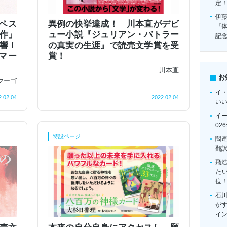
定
伊
ペス
異例の快挙達成！ 川本直がデビ
『
作」
ュー小説『ジュリアン・バトラー
記
反響！
の真実の生涯』で読売文学賞を受
マー
賞！
川本直
お
マーゴ
イ
2.02.04
2022.02.04
い
イ
02
特設ページ
閻
翻
飛
たい
位
石
がす
イ