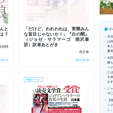
んと
「だけど、われわれは、実際みん
イ
は？
な盲目じゃないか！」『白の闇』
天
（ジョゼ・サラマーゴ 雨沢泰
は
訳）訳者あとがき
本
新胡桃
書
雨沢泰
吉
2.02.07
2022.02.06
菌
ー
とは
る
特設ページ
お
ジ
ザ
【雑
＜
し