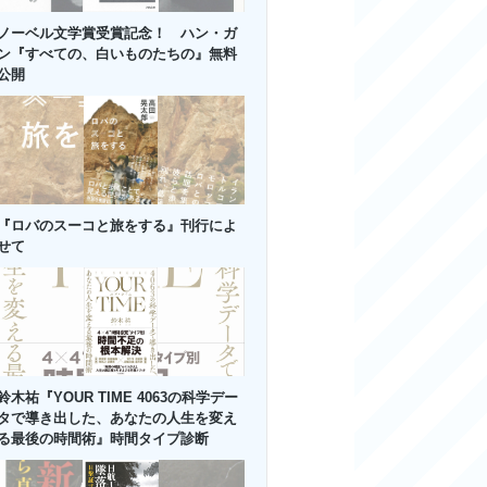
ノーベル文学賞受賞記念！ ハン・ガ
ン『すべての、白いものたちの』無料
公開
『ロバのスーコと旅をする』刊行によ
せて
鈴木祐『YOUR TIME 4063の科学デー
タで導き出した、あなたの人生を変え
る最後の時間術』時間タイプ診断