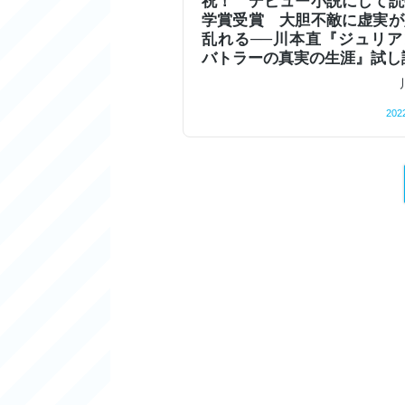
祝！ デビュー小説にして読
学賞受賞 大胆不敵に虚実が
乱れる──川本直『ジュリア
バトラーの真実の生涯』試し
202