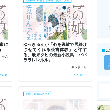
文藝2022年春季号掲載 書評 文藝
思索に
ゆっきゅんが「心を鋭敏で居続け
』
させてくれる読書体験」と評す
公
る、最果タヒの最新小説集『パパ
ちゃん
ララレレルル』
ゆっきゅん
T
2.02.08
2022.02.07
文庫 訳者あとがき