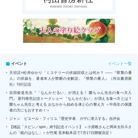
イベント一覧
イベント
天祢涼×松井ゆかり「ミステリーの伏線回収とは何か？ ――『県警の番
人』の伏線を、著者本人が禁断の全解説」『県警の番人』（河出書房新
社）刊行記念
吉田俊道先生『「なんかだるい」が消える！ 菌ちゃん先生の食べ方入
門』 新刊発売記念トークショー 「なんかだるい」が消える食べ方とは？
菌ちゃん先生と考える おなかから始める体と心の整え方 ＜中高生の保護
者の方にもおすすめ！＞
ジャン゠ピエール・フィリユ『歴史学者、ガザに潜入する』合評会
【雑誌「スピン／spin」終刊記念イベント】 ＜小原晩さんと岡本太玖斗さ
んの「紙のはなし」＞が竹尾 見本帖本店で7月17日開催決定！