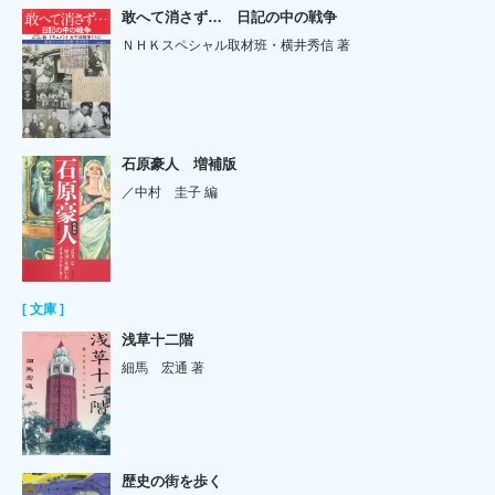
敢へて消さず… 日記の中の戦争
ＮＨＫスペシャル取材班・横井秀信 著
石原豪人 増補版
／中村 圭子 編
[ 文庫 ]
浅草十二階
細馬 宏通 著
歴史の街を歩く