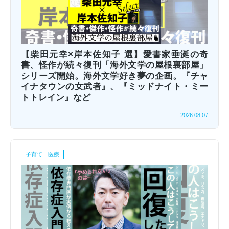
【柴田元幸×岸本佐知子 選】愛書家垂涎の奇
書、怪作が続々復刊「海外文学の屋根裏部屋」
シリーズ開始。海外文学好き夢の企画。『チャ
イナタウンの女武者』、『ミッドナイト・ミー
トトレイン』など
2026.08.07
子育て 医療