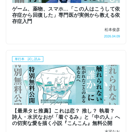
ゲーム、薬物、スマホ…「この人はこうして依
存症から回復した」専門医が実例から教える依
存症入門
松本俊彦
2026.04.09
単行本 試し読み
【最果タヒ推薦】これは恋？ 推し？ 執着？
詩人・水沢なおが「着ぐるみ」と「中の人」へ
の切実な愛を描く小説『こんこん』無料公開
水沢なお