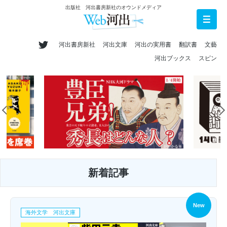
出版社 河出書房新社のオウンドメディア
河出書房新社
河出文庫
河出の実用書
翻訳書
文藝
河出ブックス
スピン
新着記事
New
海外文学 河出文庫