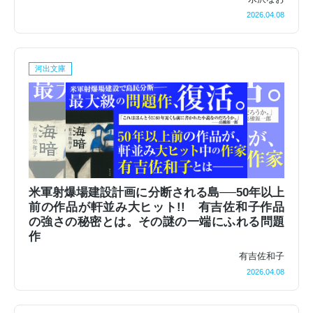
2026.04.08
河出文庫
米軍射爆場建設計画に分断される島──50年以上
前の作品が軒並み大ヒット!! 有吉佐和子作品
の強さの秘密とは。その謎の一端にふれる問題
作
有吉佐和子
2026.04.08