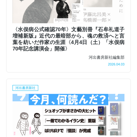
〈水俣病公式確認70年〉文藝別冊『石牟礼道子
増補新版』近代の最暗部から、魂の救済へと言
葉を紡いだ作家の生涯〈4月4日（土）「水俣病
70年記念講演会」開催〉
河出書房新社編集部
2026.04.03
河出書房新社