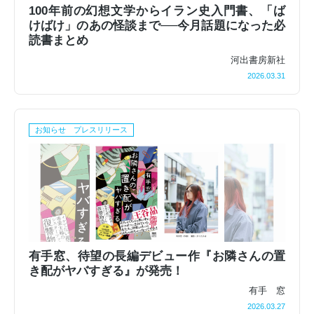
100年前の幻想文学からイラン史入門書、「ば
けばけ」のあの怪談まで──今月話題になった必
読書まとめ
河出書房新社
2026.03.31
お知らせ プレスリリース
有手窓、待望の長編デビュー作『お隣さんの置
き配がヤバすぎる』が発売！
有手 窓
2026.03.27