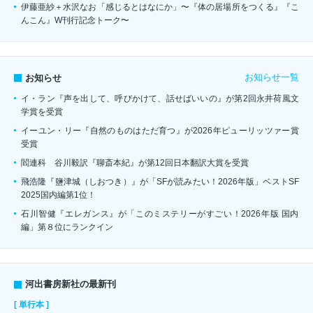
伊藤亜紗＋水沢なお「感じるとはなにか」〜『体の居場所をつくる』『こ
んこん』W刊行記念トーク〜
お知らせ一覧
お知らせ
イ・ラン『声を出して、呼びかけて、話せばいいの』が第2回永井荷風文
学賞を受賞
イーユン・リー『自然のものはただ育つ』が2026年ピューリッツァー賞
受賞
閻連科 谷川毅訳『聊斎本紀』が第12回日本翻訳大賞を受賞
飛浩隆『鹽津城（しおつき）』が「SFが読みたい！2026年版」ベストSF
2025国内編第1位！
石川智健『エレガンス』が「このミステリーがすごい！2026年版 国内
編」第８位にランクイン
河出書房新社の最新刊
[ 単行本 ]