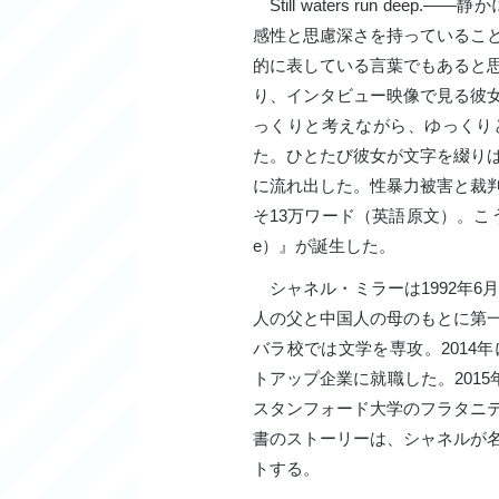
Still waters run de
感性と思慮深さを持っているこ
的に表している言葉でもあると
り、インタビュー映像で見る彼
っくりと考えながら、ゆっくり
た。ひとたび彼女が文字を綴り
に流れ出した。性暴力被害と裁
そ13万ワード（英語原文）。こう
e）』が誕生した。
シャネル・ミラーは1992年6
人の父と中国人の母のもとに第
バラ校では文学を専攻。2014
トアップ企業に就職した。2015
スタンフォード大学のフラタニ
書のストーリーは、シャネルが
トする。