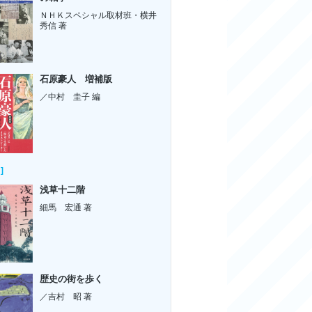
ＮＨＫスペシャル取材班・横井
秀信 著
石原豪人 増補版
／中村 圭子 編
]
浅草十二階
細馬 宏通 著
歴史の街を歩く
／吉村 昭 著