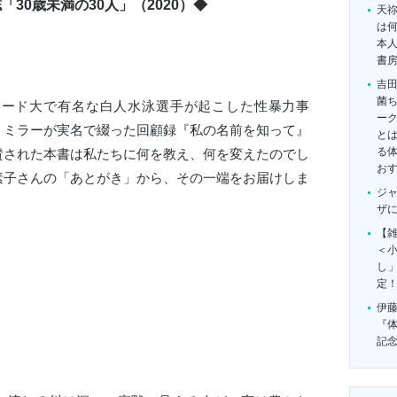
「30歳未満の30人」（2020）◆
天
は
本
書
吉
菌
フォード大で有名な白人水泳選手が起こした性暴力事
ー
・ミラーが実名で綴った回顧録『私の名前を知って』
とは
る
賛された本書は私たちに何を教え、何を変えたのでし
お
素子さんの「あとがき」から、その一端をお届けしま
ジ
ザ
【雑
＜
し
定
伊
『
記