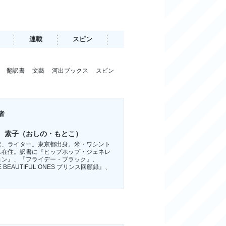
連載
スピン
翻訳書
文藝
河出ブックス
スピン
者
 素子（おしの・もとこ）
家、ライター。東京都出身。米・ワシント
C.在住。訳書に『ヒップホップ・ジェネレ
ョン』、『フライデー・ブラック』、
E BEAUTIFUL ONES プリンス回顧録』、
。