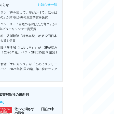
お知らせ一覧
知らせ
・ラン『声を出して、呼びかけて、話せば
いの』が第2回永井荷風文学賞を受賞
ーユン・リー『自然のものはただ育つ』が2
6年ピューリッツァー賞受賞
連科 谷川毅訳『聊斎本紀』が第12回日本
訳大賞を受賞
浩隆『鹽津城（しおつき）』が「SFが読み
！2026年版」ベストSF2025国内編第1
！
川智健『エレガンス』が「このミステリー
ごい！2026年版 国内編」第８位にランク
ン
出書房新社の最新刊
本 ]
敢へて消さず… 日記の中
の戦争