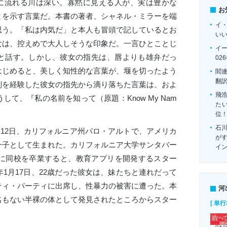
ep.——静かに流れる川は深い。寡黙に見える人が、実は豊かな
お
とを示す言葉だ。本書の著者、シャネル・ミラーを端
イ
思う。「私は内気だ」と本人も冒頭で記しているとお
い
女は、控えめで大人しそうな印象だ。一言ひとことじ
イ
と話す。しかし、彼女の指先は、唇よりも雄弁だっ
02
はじめると、美しく知性的な言葉が、堰を切ったよう
閻
翻
判を経験した彼女の指先から滴り落ちた言葉は、およ
飛
して、『私の名前を知って（原題：Know My Nam
たい
位
石
月12日、カリフォルニア州パロ・アルトで、アメリカ
がす
一子として生まれた。カリフォルニア大学サンタバー
イ
年に同校を卒業すると、教育アプリを開発するスター
年1月17日、22歳だった彼女は、妹たちと連れだって
ティ・パーティに出席し、性暴力の被害に遭った。本
河
名もない半裸の体として発見されたところからスター
[ 単行