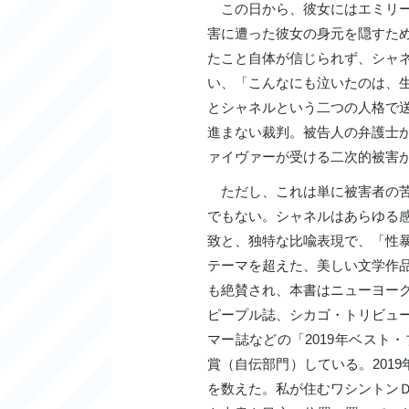
この日から、彼女にはエミリー
害に遭った彼女の身元を隠すた
たこと自体が信じられず、シャ
い、「こんなにも泣いたのは、
とシャネルという二つの人格で
進まない裁判。被告人の弁護士
ァイヴァーが受ける二次的被害
ただし、これは単に被害者の苦
でもない。シャネルはあらゆる
致と、独特な比喩表現で、「性
テーマを超えた、美しい文学作
も絶賛され、本書はニューヨー
ピープル誌、シカゴ・トリビュ
マー誌などの「2019年ベスト
賞（自伝部門）している。201
を数えた。私が住むワシントン