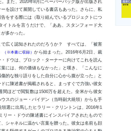
。また、2020年8月にペーパーバック版が出版され
ナーを設けて展開している書店もあった。さらに、私
報告をする際には（取り組んでいるプロジェクトにつ
タイトルを言うだけで、「ああ、スタンフォード大
とが多かった。
で広く認知されたのだろうか？ すべては、「被害
」
から始まった。2016年6月2日、裁
（※本書に収録）
ー・ドウは、ブロック・ターナーに向けてこれを読ん
言葉には、何の価値もなかった」と嘆き、「こんなに
感傷的な独り語りをした自分に心から腹が立った」と
ードに陳述書が掲載されると、まっすぐで力強い彼女
間ほどで閲覧数は1500万を超えた。全米から彼女
ハウスのジョー・バイデン（当時副大統領）からも手
領選に出馬したヒラリー・クリントンは、2016年1
エミリー・ドウの陳述書にインスパイアされたもので
て、シャネルに温かい言葉を贈った。彼女は名前も顔
言葉を駆使するゲームのプロである政治家の心をも動