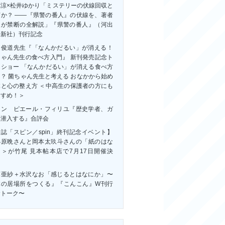
祢涼×松井ゆかり「ミステリーの伏線回収と
何か？ ――『県警の番人』の伏線を、著者
人が禁断の全解説」『県警の番人』（河出
房新社）刊行記念
田俊道先生『「なんかだるい」が消える！
ちゃん先生の食べ方入門』 新刊発売記念ト
クショー 「なんかだるい」が消える食べ方
？ 菌ちゃん先生と考える おなかから始め
体と心の整え方 ＜中高生の保護者の方にも
すすめ！＞
ャン゠ピエール・フィリユ『歴史学者、ガ
に潜入する』合評会
誌「スピン／spin」終刊記念イベント】
小原晩さんと岡本太玖斗さんの「紙のはな
」＞が竹尾 見本帖本店で7月17日開催決
！
藤亜紗＋水沢なお「感じるとはなにか」〜
体の居場所をつくる』『こんこん』W刊行
念トーク〜