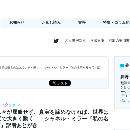
お知らせ
ためし読み
書評
特集・コラム他
河出書房新社
河出文庫
河出の実用書
著
世界は彼らの足元で大きく動く――シャネル・ミラー『私の名前を知って』訳
押野
翻訳
ンD.
ーシ
『TH
ほか
ンフィクション
人々が屈服せず、真実を諦めなければ、世界は
元で大きく動く――シャネル・ミラー『私の名
て』訳者あとがき