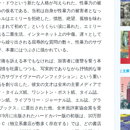
・ドウという新たな人格が与えられた。性暴力の被
めの仮名である。当初は自身が性暴力の被害者となっ
ネルはエミリーを拒絶した。憤怒、絶望、孤独を味わ
生まれて初めて」というくらい涙に暮れた。エミリー
送る二重生活。インターネット上の中傷。遅々として
から繰り出される屈辱的な質問の数々。性暴力のサヴ
が、本書にはつぶさに描かれている。
痛を訴える本でもなければ、加害者に復讐を誓う本
感情を吐露しつつも、写実的でありながら抒情的な筆
[ 文庫 
暴力サヴァイヴァーのノンフィクション」という重い
品を創り出した。彼女の文才は全米の主要メディアで
ク・タイムズ紙、ワシントン・ポスト紙、タイム誌、
ーン紙、ライブラリー・ジャーナル誌、エル誌、グラ
・ブックス」に選出された他、全米批評家協会賞を受
9年9月に出版されたハードカバー版の初版は、10万部
ＤＣ（独立系書店が数多く存在する）では、どの書店