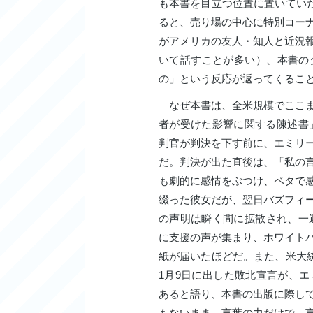
も本書を目立つ位置に置いていた
ると、売り場の中心に特別コー
がアメリカの友人・知人と近況
いて話すことが多い）、本書の
の」という反応が返ってくるこ
なぜ本書は、全米規模でここま
者が受けた影響に関する陳述書
判官が判決を下す前に、エミリ
だ。判決が出た直後は、「私の
も劇的に感情をぶつけ、ベタで
綴った彼女だが、翌日バズフィ
の声明は瞬く間に拡散され、一週
に支援の声が集まり、ホワイト
紙が届いたほどだ。また、米大統
1月9日に出した敗北宣言が、
あると語り、本書の出版に際し
もないまま、言葉の力だけで、