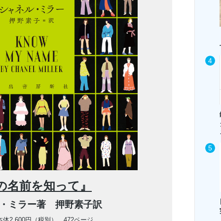
の名前を知って』
・ミラー著 押野素子訳
本体2,600円（税別） 472ページ