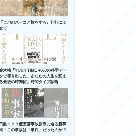
『ロバのスーコと旅をする』刊行によ
せて
鈴木祐『YOUR TIME 4063の科学デー
タで導き出した、あなたの人生を変え
る最後の時間術』時間タイプ診断
日航１２３便墜落事故原因に迫る新事
実！この事故は「事件」だったのか!?