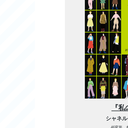
『私
シャネル
46変形 