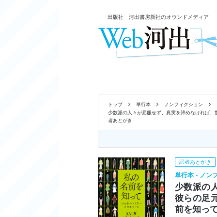
出版社 河出書房新社のオウンドメディア
トップ
単行本
ノンフィクション
少数派の人々が屈服せず、真実を諦めなければ、
者あとがき
訳者あとがき
単行本 - ノ
少数派の
彼らの足
前を知っ