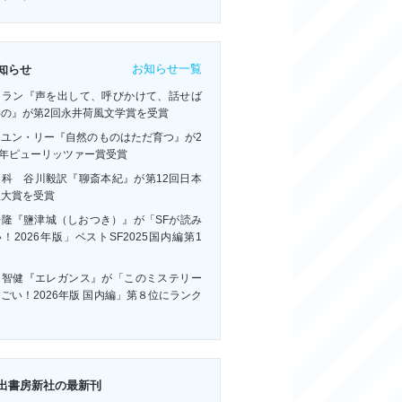
お知らせ一覧
知らせ
・ラン『声を出して、呼びかけて、話せば
いの』が第2回永井荷風文学賞を受賞
ーユン・リー『自然のものはただ育つ』が2
6年ピューリッツァー賞受賞
連科 谷川毅訳『聊斎本紀』が第12回日本
訳大賞を受賞
浩隆『鹽津城（しおつき）』が「SFが読み
！2026年版」ベストSF2025国内編第1
！
川智健『エレガンス』が「このミステリー
ごい！2026年版 国内編」第８位にランク
ン
出書房新社の最新刊