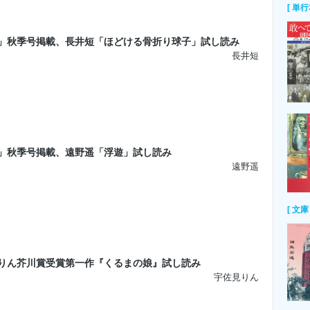
[ 単行
」秋季号掲載、長井短「ほどける骨折り球子」試し読み
長井短
」秋季号掲載、遠野遥「浮遊」試し読み
遠野遥
[ 文庫 
りん芥川賞受賞第一作『くるまの娘』試し読み
宇佐見りん