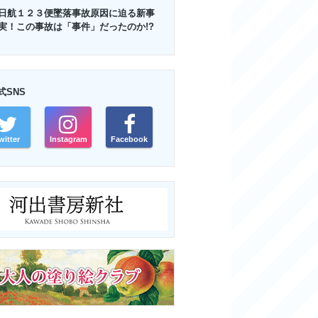
日航１２３便墜落事故原因に迫る新事
実！この事故は「事件」だったのか!?
式SNS
witter
Instagram
Facebook