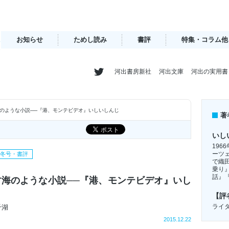
お知らせ
ためし読み
書評
特集・コラム他
河出書房新社
河出文庫
河出の実用書
のような小説──『港、モンテビデオ』いしいしんじ
著
いし
196
ーツ
年冬号・書評
で織
乗り
話』
す海のような小説──『港、モンテビデオ』いし
【評
ライタ
千湖
2015.12.22