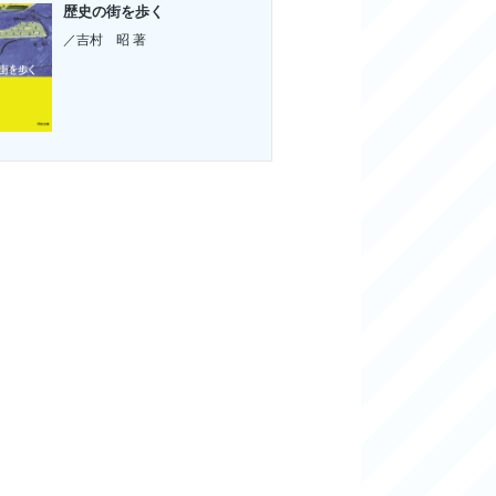
歴史の街を歩く
／吉村 昭 著