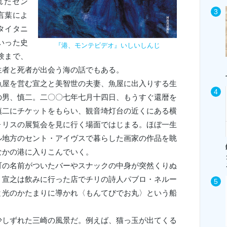
れたセン
言葉によ
タイタニ
いった史
『港、モンテビデオ』いしいしんじ
験まで、
生者と死者が出会う海の話でもある。
魚屋を営む宣之と美智世の夫妻、魚屋に出入りする生
の男、慎二。二〇〇七年七月十四日、もうすぐ還暦を
慎二にチケットをもらい、観音埼灯台の近くにある横
ォリスの展覧会を見に行く場面ではじまる。ほぼ一生
ル地方のセント・アイヴスで暮らした画家の作品を眺
なかの港に入りこんでいく。
町の名前がついたバーやスナックの中身が突然くりぬ
。宣之は飲みに行った店でチリの詩人パブロ・ネルー
と光のかたまりに導かれ〈もんてびでお丸〉という船
少しずれた三崎の風景だ。例えば、猫っ玉が出てくる