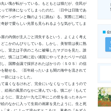
の丸い塊が転がっている。もともとは猫だが、住民が
太って球体になってしまったのだ。〈日中は日陰であ
でポーンポーンと鞠のように跳ね〉る。実際に三崎に
な奇妙で愛らしい光景も見られるような気がしてしま
公
み屋の内側が主人ごと消失するという、よくよく考え
、どこかのんびりしている。しかし、美智世は夜に熟
T
つし、宣之は子供のころに被曝したマグロを見た。誰
のだ。慎二は三崎に近い浦賀にやってきたペリーの話
想し、国際会議で採択されたばかりの〈ＳＯＳ〉の信
いを馳せる。〈百年経ったいまも闇の海中を流されて
う一節にはっとした。
れて遠くなるけれど、完全にいなくなってしまうので
り、絵画の風景のなかに潜んでいる。慎二が〈もんて
たように、宣之が一九七三年にこの世を去ったネルー
が絵のなかに入って生前の画家を見たように。生と死
い「水」によって溶かすところは、著者の『みずう