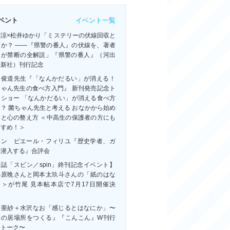
イベント一覧
ベント
祢涼×松井ゆかり「ミステリーの伏線回収と
何か？ ――『県警の番人』の伏線を、著者
人が禁断の全解説」『県警の番人』（河出
房新社）刊行記念
田俊道先生『「なんかだるい」が消える！
ちゃん先生の食べ方入門』 新刊発売記念ト
クショー 「なんかだるい」が消える食べ方
？ 菌ちゃん先生と考える おなかから始め
体と心の整え方 ＜中高生の保護者の方にも
すすめ！＞
ャン゠ピエール・フィリユ『歴史学者、ガ
に潜入する』合評会
誌「スピン／spin」終刊記念イベント】
小原晩さんと岡本太玖斗さんの「紙のはな
」＞が竹尾 見本帖本店で7月17日開催決
！
藤亜紗＋水沢なお「感じるとはなにか」〜
体の居場所をつくる』『こんこん』W刊行
念トーク〜