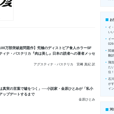
お
イ
い
イ
02
100万部突破超問題作】究極のディストピア食人ホラーSF
閻
ティナ・バステリカ『肉は美し』日本の読者への著者メッセ
翻
飛
アグスティナ・バステリカ 宮﨑 真紀 訳
たい
位
石
がす
は真実の言葉で嘘をつく」──小説家・金原ひとみが「私小
イ
アップデートするまで
金原ひとみ
河