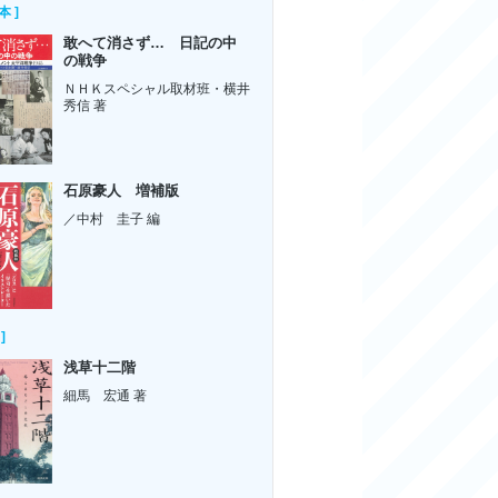
本 ]
敢へて消さず… 日記の中
の戦争
ＮＨＫスペシャル取材班・横井
秀信 著
石原豪人 増補版
／中村 圭子 編
]
浅草十二階
細馬 宏通 著