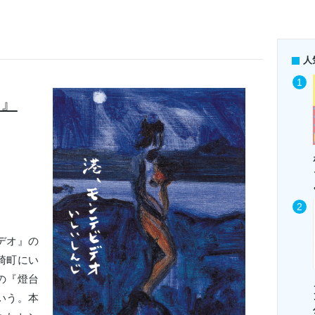
人
オ』
デオ』の
崎町にい
の『燈台
いう。本