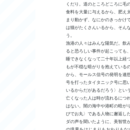
くだり。道のところどころに毛
食料を大量に与えるから、肥え
まり動かず、なにかのきっかけ
は猫がたくさんいるから、そん
う。
漁港の人々はみんな陽気だ。飲
ると恐ろしい事件が起こっても
睡できなくなって二十年以上経
もが不穏な暗がりを抱えている
から、モールス信号の発明を連
号を打ったタイタニック号に思
いるからだがあるだろう〉とい
亡くなった人は時が流れるにつ
はない。闇の海中や港町の暗が
びでお丸〉である人物に邂逅し
ダの声を聞いたように、美智世
の境界をはじまりもおわりもな