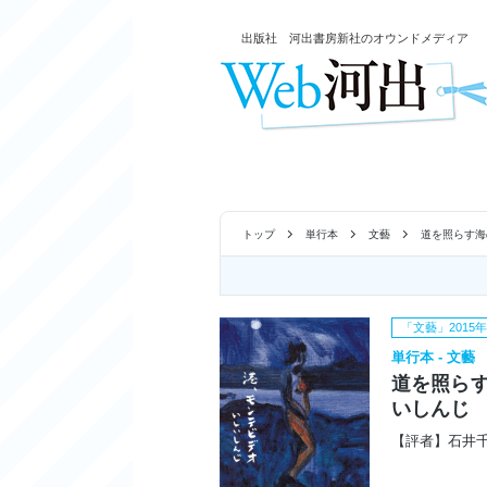
出版社 河出書房新社のオウンドメディア
トップ
単行本
文藝
道を照らす海
「文藝」2015
単行本 - 文藝
道を照ら
いしんじ
【評者】石井