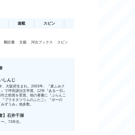
連載
スピン
翻訳書
文藝
河出ブックス
スピン
者
いしんじ
6年、大阪府生まれ。2003年、『麦ふみク
ェ』で坪田譲治文学賞、12年『ある一日』
田作之助賞を受賞。他の著書に『ぶらんこ
』『プラネタリウムのふたご』『ポーの
『みずうみ』他多数。
者】石井千湖
ー。73年生。