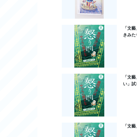
「文藝
きみた
「文藝
い」試
「文藝