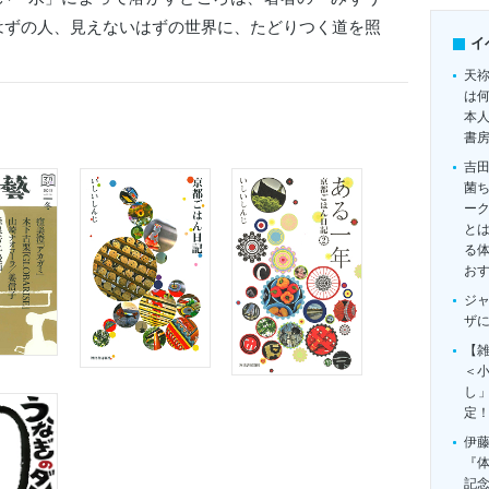
はずの人、見えないはずの世界に、たどりつく道を照
イ
天
は
本
書
吉
菌
ー
とは
る
お
ジ
ザ
【雑
＜
し
定
伊
『
記