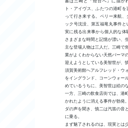
書は三崎と『燈台へ』に描か
ト・アイヴス、ふたつの港町を
って行き来する。ペリー来航、
ック号沈没、第五福竜丸事件と
実に残る出来事から個人的な体
さまざまな時間と記憶が漂い、
主な登場人物は三人だ。三崎で
業がよくわからない天然パーマ
迎えようとしている美智世が、
須賀美術館へアルフレッド・ウ
をイングランド、コーンウォー
めているうちに、美智世は絵の
一方、三崎の飲食店街では、港
かれたように消える事件が勃発
ダの声を聞き、慎二は汽笛の音
に乗る。
まず魅了されるのは、現実とは