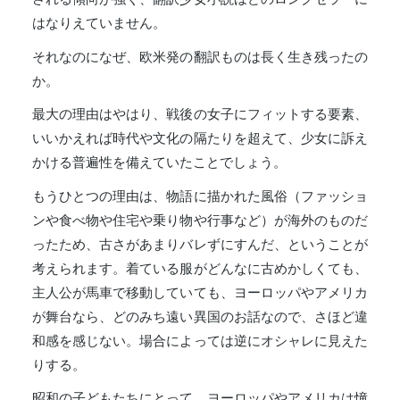
はなりえていません。
それなのになぜ、欧米発の翻訳ものは長く生き残ったの
か。
最大の理由はやはり、戦後の女子にフィットする要素、
いいかえれば時代や文化の隔たりを超えて、少女に訴え
かける普遍性を備えていたことでしょう。
もうひとつの理由は、物語に描かれた風俗（ファッショ
ンや食べ物や住宅や乗り物や行事など）が海外のものだ
ったため、古さがあまりバレずにすんだ、ということが
考えられます。着ている服がどんなに古めかしくても、
主人公が馬車で移動していても、ヨーロッパやアメリカ
が舞台なら、どのみち遠い異国のお話なので、さほど違
和感を感じない。場合によっては逆にオシャレに見えた
りする。
昭和の子どもたちにとって、ヨーロッパやアメリカは憧