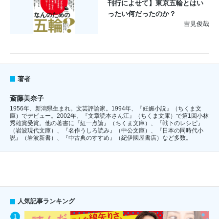
刊行によせて】東京五輪とはい
ったい何だったのか？
吉見俊哉
著者
斎藤美奈子
1956年、新潟県生まれ。文芸評論家。1994年、『妊娠小説』（ちくま文
庫）でデビュー。2002年、『文章読本さん江』（ちくま文庫）で第1回小林
秀雄賞受賞。他の著書に『紅一点論』（ちくま文庫）、『戦下のレシピ』
（岩波現代文庫）、『名作うしろ読み』（中公文庫）、『日本の同時代小
説』（岩波新書）、『中古典のすすめ』（紀伊國屋書店）など多数。
人気記事ランキング