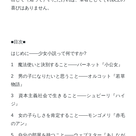
喜びはありません。
■目次■
はじめに――少女小説って何ですか?
1 魔法使いと決別すること――バーネット『小公女』
2 男の子になりたいと思うこと――オルコット『若草
物語』
3 資本主義社会で生きること――シュピーリ『ハイ
ジ』
4 女の子らしさを肯定すること――モンゴメリ『赤毛
のアン』
5 自分の部屋を持つこと――ウェブスター『あしなが