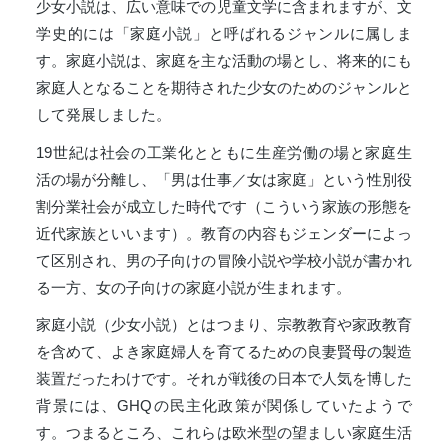
少女小説は、広い意味での児童文学に含まれますが、文
学史的には「家庭小説」と呼ばれるジャンルに属しま
す。家庭小説は、家庭を主な活動の場とし、将来的にも
家庭人となることを期待された少女のためのジャンルと
して発展しました。
19世紀は社会の工業化とともに生産労働の場と家庭生
活の場が分離し、「男は仕事／女は家庭」という性別役
割分業社会が成立した時代です（こういう家族の形態を
近代家族といいます）。教育の内容もジェンダーによっ
て区別され、男の子向けの冒険小説や学校小説が書かれ
る一方、女の子向けの家庭小説が生まれます。
家庭小説（少女小説）とはつまり、宗教教育や家政教育
を含めて、よき家庭婦人を育てるための良妻賢母の製造
装置だったわけです。それが戦後の日本で人気を博した
背景には、GHQの民主化政策が関係していたようで
す。つまるところ、これらは欧米型の望ましい家庭生活