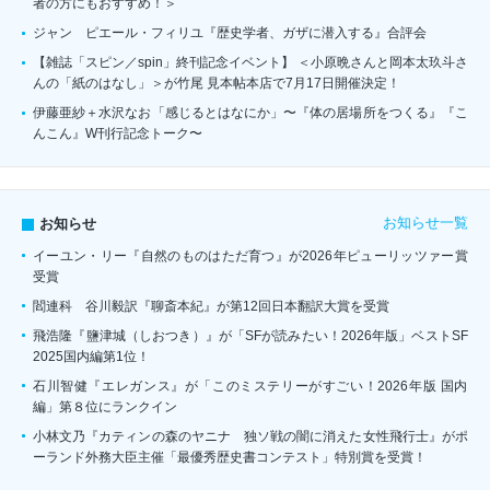
者の方にもおすすめ！＞
ジャン゠ピエール・フィリユ『歴史学者、ガザに潜入する』合評会
【雑誌「スピン／spin」終刊記念イベント】 ＜小原晩さんと岡本太玖斗さ
んの「紙のはなし」＞が竹尾 見本帖本店で7月17日開催決定！
伊藤亜紗＋水沢なお「感じるとはなにか」〜『体の居場所をつくる』『こ
んこん』W刊行記念トーク〜
お知らせ一覧
お知らせ
イーユン・リー『自然のものはただ育つ』が2026年ピューリッツァー賞
受賞
閻連科 谷川毅訳『聊斎本紀』が第12回日本翻訳大賞を受賞
飛浩隆『鹽津城（しおつき）』が「SFが読みたい！2026年版」ベストSF
2025国内編第1位！
石川智健『エレガンス』が「このミステリーがすごい！2026年版 国内
編」第８位にランクイン
小林文乃『カティンの森のヤニナ 独ソ戦の闇に消えた女性飛行士』がポ
ーランド外務大臣主催「最優秀歴史書コンテスト」特別賞を受賞！