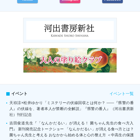
イベント一覧
イベント
天祢涼×松井ゆかり「ミステリーの伏線回収とは何か？ ――『県警の番
人』の伏線を、著者本人が禁断の全解説」『県警の番人』（河出書房新
社）刊行記念
吉田俊道先生『「なんかだるい」が消える！ 菌ちゃん先生の食べ方入
門』 新刊発売記念トークショー 「なんかだるい」が消える食べ方とは？
菌ちゃん先生と考える おなかから始める体と心の整え方 ＜中高生の保護