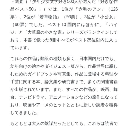
ト調査（「少年少女文学好き500人が選んだ『好きな作
品ベスト50』」）では、1位が『赤毛のアン』（126
票）、2位が『若草物語』（93票）、3位が『小公女』
（90票）でした。ベスト10 圏内にはほかに、『ハイ
ジ』と『大草原の小さな家』シリーズがランクインして
おり、本書で扱った9冊すべてがベスト25位以内に入っ
ています。
これらの作品は翻訳の種類も多く、日本国内だけでも、
幼年向けの絵本やダイジェスト版から、作品世界に親し
むためのガイドブックや写真集、作品に登場する料理や
手芸に関する本、論文集や研究書まで、多くの関連書籍
が出版されています。また、すべての作品が、映画、舞
台、テレビドラマ、アニメーションなどの原作になって
おり、映画やアニメのヒットとともに新しい読者を獲得
してきました。
もともとは大人の陰謀だったとしても、これらは読者で