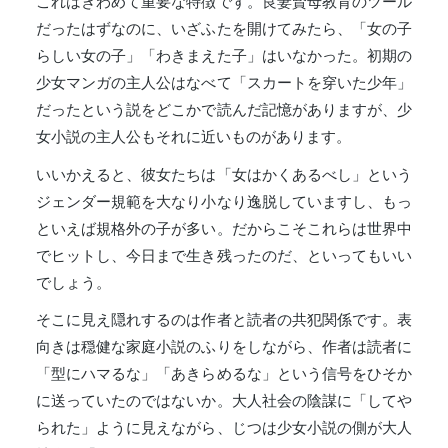
これはきわめて重要な特徴です。良妻賢母教育のツール
だったはずなのに、いざふたを開けてみたら、「女の子
らしい女の子」「わきまえた子」はいなかった。初期の
少女マンガの主人公はなべて「スカートを穿いた少年」
だったという説をどこかで読んだ記憶がありますが、少
女小説の主人公もそれに近いものがあります。
いいかえると、彼女たちは「女はかくあるべし」という
ジェンダー規範を大なり小なり逸脱していますし、もっ
といえば規格外の子が多い。だからこそこれらは世界中
でヒットし、今日まで生き残ったのだ、といってもいい
でしょう。
そこに見え隠れするのは作者と読者の共犯関係です。表
向きは穏健な家庭小説のふりをしながら、作者は読者に
「型にハマるな」「あきらめるな」という信号をひそか
に送っていたのではないか。大人社会の陰謀に「してや
られた」ように見えながら、じつは少女小説の側が大人