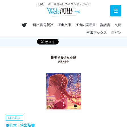
出版社 河出書房新社のオウンドメディア
河出書房新社
河出文庫
河出の実用書
翻訳書
文藝
河出ブックス
スピン
はじめに
単行本 - 河出新書