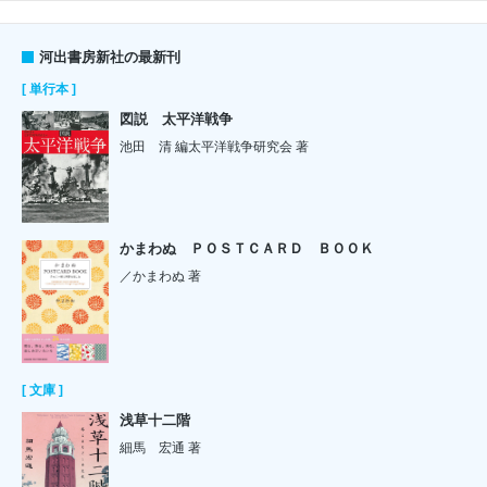
河出書房新社の最新刊
[ 単行本 ]
図説 太平洋戦争
池田 清 編太平洋戦争研究会 著
かまわぬ ＰＯＳＴＣＡＲＤ ＢＯＯＫ
／かまわぬ 著
[ 文庫 ]
浅草十二階
細馬 宏通 著