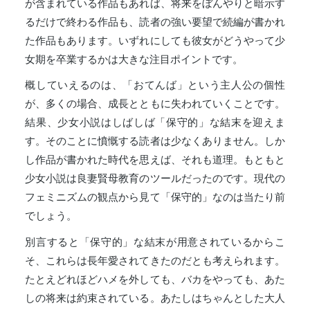
が含まれている作品もあれば、将来をぼんやりと暗示す
るだけで終わる作品も、読者の強い要望で続編が書かれ
た作品もあります。いずれにしても彼女がどうやって少
女期を卒業するかは大きな注目ポイントです。
概していえるのは、「おてんば」という主人公の個性
が、多くの場合、成長とともに失われていくことです。
結果、少女小説はしばしば「保守的」な結末を迎えま
す。そのことに憤慨する読者は少なくありません。しか
し作品が書かれた時代を思えば、それも道理。もともと
少女小説は良妻賢母教育のツールだったのです。現代の
フェミニズムの観点から見て「保守的」なのは当たり前
でしょう。
別言すると「保守的」な結末が用意されているからこ
そ、これらは長年愛されてきたのだとも考えられます。
たとえどれほどハメを外しても、バカをやっても、あた
しの将来は約束されている。あたしはちゃんとした大人