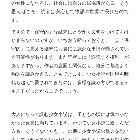
の女性になれるし、社会には自分の居場所がある。そう
思えばこそ、読者は安心して物語の世界に浸れたので
す。
ですので「保守的」な結末にとやかく文句をつけてもは
じまらないのですが、いちおう断っておくと、一見「保
守的」に見える結末にも裏には意外な事情が隠されてい
る可能性があります。また読者には「誤読する権利」が
ありますから、作者の意図と関係なく、自分に都合よく
物語を読みかえることもできます。少女小説が国境も時
代も超えて愛されてきたのは、多様な読み方ができるテ
キストだったからこそでしょう。
大人になって読む少女小説は、子どもの頃には気づかな
かった発見に満ちています。かつて少女小説に親しんだ
方も、そうでない方も、この機に少女小説の魅力を思い
出して（知って）いただければ、筆者としてそれ以上の