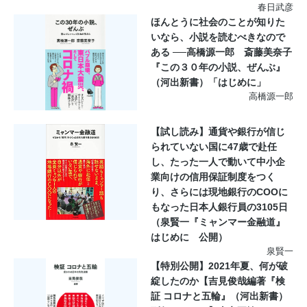
春日武彦
ほんとうに社会のことが知りた
いなら、小説を読むべきなので
ある ──高橋源一郎 斎藤美奈子
『この３０年の小説、ぜんぶ』
（河出新書）「はじめに」
高橋源一郎
【試し読み】通貨や銀行が信じ
られていない国に47歳で赴任
し、たった一人で動いて中小企
業向けの信用保証制度をつく
り、さらには現地銀行のCOOに
もなった日本人銀行員の3105日
（泉賢一『ミャンマー金融道』
はじめに 公開）
泉賢一
【特別公開】2021年夏、何が破
綻したのか【吉見俊哉編著『検
証 コロナと五輪』（河出新書）