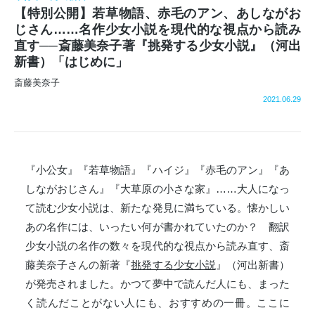
【特別公開】若草物語、赤毛のアン、あしながお
じさん……名作少女小説を現代的な視点から読み
直す──斎藤美奈子著『挑発する少女小説』（河出
新書）「はじめに」
斎藤美奈子
2021.06.29
『小公女』『若草物語』『ハイジ』『赤毛のアン』『あ
しながおじさん』『大草原の小さな家』……大人になっ
て読む少女小説は、新たな発見に満ちている。懐かしい
あの名作には、いったい何が書かれていたのか？ 翻訳
少女小説の名作の数々を現代的な視点から読み直す、斎
藤美奈子さんの新著『
挑発する少女小説
』（河出新書）
が発売されました。かつて夢中で読んだ人にも、まった
く読んだことがない人にも、おすすめの一冊。ここに