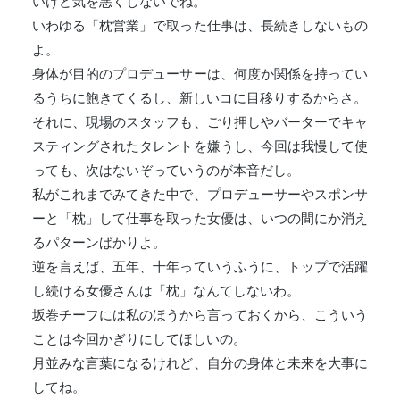
いけど気を悪くしないでね。
いわゆる「枕営業」で取った仕事は、長続きしないもの
よ。
身体が目的のプロデューサーは、何度か関係を持ってい
るうちに飽きてくるし、新しいコに目移りするからさ。
それに、現場のスタッフも、ごり押しやバーターでキャ
スティングされたタレントを嫌うし、今回は我慢して使
っても、次はないぞっていうのが本音だし。
私がこれまでみてきた中で、プロデューサーやスポンサ
ーと「枕」して仕事を取った女優は、いつの間にか消え
るパターンばかりよ。
逆を言えば、五年、十年っていうふうに、トップで活躍
し続ける女優さんは「枕」なんてしないわ。
坂巻チーフには私のほうから言っておくから、こういう
ことは今回かぎりにしてほしいの。
月並みな言葉になるけれど、自分の身体と未来を大事に
してね。