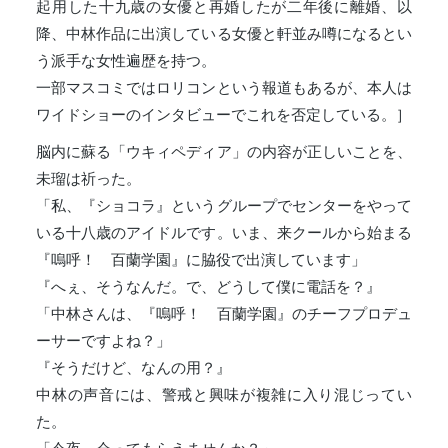
起用した十九歳の女優と再婚したが二年後に離婚、以
降、中林作品に出演している女優と軒並み噂になるとい
う派手な女性遍歴を持つ。
一部マスコミではロリコンという報道もあるが、本人は
ワイドショーのインタビューでこれを否定している。］
脳内に蘇る「ウキィペディア」の内容が正しいことを、
未瑠は祈った。
「私、『ショコラ』というグループでセンターをやって
いる十八歳のアイドルです。いま、来クールから始まる
『嗚呼！ 百蘭学園』に脇役で出演しています」
『へぇ、そうなんだ。で、どうして僕に電話を？』
「中林さんは、『嗚呼！ 百蘭学園』のチーフプロデュ
ーサーですよね？」
『そうだけど、なんの用？』
中林の声音には、警戒と興味が複雑に入り混じってい
た。