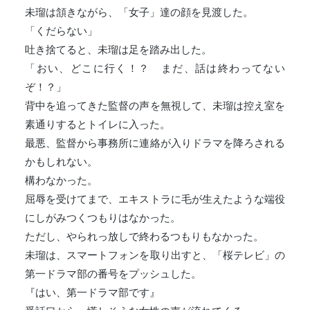
未瑠は頷きながら、「女子」達の顔を見渡した。
「くだらない」
吐き捨てると、未瑠は足を踏み出した。
「おい、どこに行く！？ まだ、話は終わってない
ぞ！？」
背中を追ってきた監督の声を無視して、未瑠は控え室を
素通りするとトイレに入った。
最悪、監督から事務所に連絡が入りドラマを降ろされる
かもしれない。
構わなかった。
屈辱を受けてまで、エキストラに毛が生えたような端役
にしがみつくつもりはなかった。
ただし、やられっ放しで終わるつもりもなかった。
未瑠は、スマートフォンを取り出すと、「桜テレビ」の
第一ドラマ部の番号をプッシュした。
『はい、第一ドラマ部です』