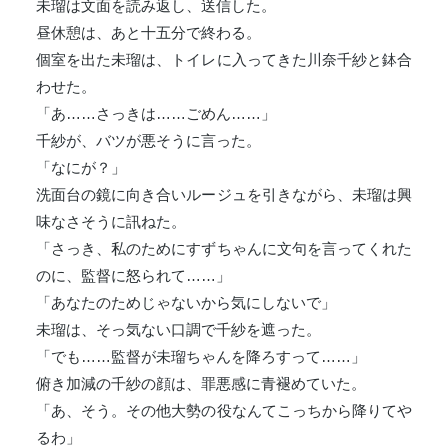
未瑠は文面を読み返し、送信した。
昼休憩は、あと十五分で終わる。
個室を出た未瑠は、トイレに入ってきた川奈千紗と鉢合
わせた。
「あ……さっきは……ごめん……」
千紗が、バツが悪そうに言った。
「なにが？」
洗面台の鏡に向き合いルージュを引きながら、未瑠は興
味なさそうに訊ねた。
「さっき、私のためにすずちゃんに文句を言ってくれた
のに、監督に怒られて……」
「あなたのためじゃないから気にしないで」
未瑠は、そっ気ない口調で千紗を遮った。
「でも……監督が未瑠ちゃんを降ろすって……」
俯き加減の千紗の顔は、罪悪感に青褪めていた。
「あ、そう。その他大勢の役なんてこっちから降りてや
るわ」