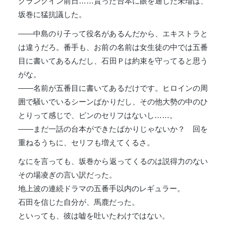
クランクイン前日……貰った台本に眼を通した未瑠は、
坂巻に猛抗議した。
――中島のり子って役名があるんだから、エキストラと
は違うだろ。番手も、お前の名前は女生徒の中では五番
目に書いてあるんだし、石田Ｐは約束を守ってると思う
がな。
――名前が五番目に書いてあるだけです。ヒロインの周
囲で騒いでいるシーンばかりだし、その他大勢の中のひ
とりって感じで、ピンのセリフはないし……。
――まだ一話の台本ができたばかりじゃないか？ 回を
重ねるうちに、セリフも増えてくるさ。
なにを言っても、坂巻から返ってくるのは説得力のない
その場凌ぎの言い訳だった。
地上波の連続ドラマの五番手以内のレギュラー。
石田を信じた自分が、馬鹿だった。
といっても、彼は嘘を吐いたわけではない。