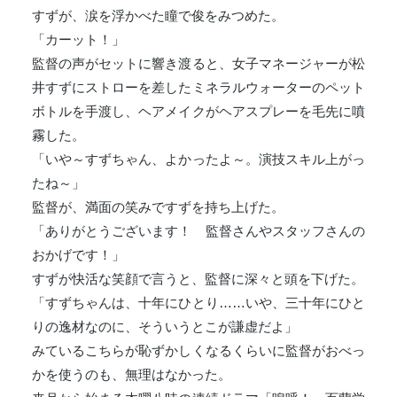
すずが、涙を浮かべた瞳で俊をみつめた。
「カーット！」
監督の声がセットに響き渡ると、女子マネージャーが松
井すずにストローを差したミネラルウォーターのペット
ボトルを手渡し、ヘアメイクがヘアスプレーを毛先に噴
霧した。
「いや～すずちゃん、よかったよ～。演技スキル上がっ
たね～」
監督が、満面の笑みですずを持ち上げた。
「ありがとうございます！ 監督さんやスタッフさんの
おかげです！」
すずが快活な笑顔で言うと、監督に深々と頭を下げた。
「すずちゃんは、十年にひとり……いや、三十年にひと
りの逸材なのに、そういうとこが謙虚だよ」
みているこちらが恥ずかしくなるくらいに監督がおべっ
かを使うのも、無理はなかった。