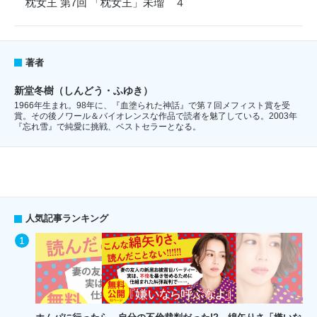
枕女王 第7回 「枕女王」未瑠 ４
著者
新堂冬樹（しんどう・ふゆき）
1966年生まれ。98年に、『血塗られた神話』で第７回メフィスト賞を受
賞。その後ノワール＆バイオレンスな作品で読者を魅了している。2003年
『忘れ雪』で純愛に挑戦、ベストセラーとなる。
人気記事ランキング