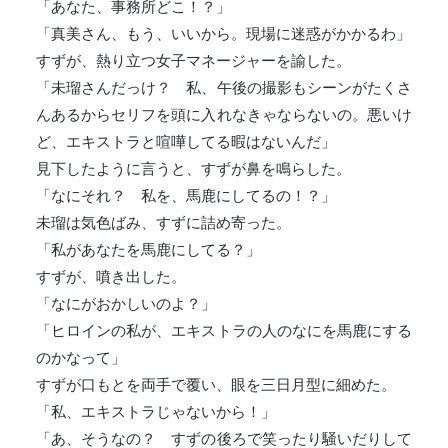
「あなた、事務所どこ！？」
「真美さん、もう、いいから。現場に迷惑がかかるわ」
すずが、熱り立つ女子マネージャーを諭した。
「未瑠さんだっけ？ 私、午後の撮影もシーンがたくさ
んあるからセリフを頭に入れなきゃならないの。悪いけ
ど、エキストラと喧嘩してる暇はないんだ」
見下したように言うと、すずが鼻を鳴らした。
「なにそれ？ 私を、馬鹿にしてるの！？」
未瑠は気色ばみ、すずに詰め寄った。
「私があなたを馬鹿にしてる？」
すずが、噴き出した。
「なにがおかしいのよ？」
「ヒロインの私が、エキストラの人のなにを馬鹿にする
のかなって」
すずが口もとを両手で覆い、眼を三日月型に細めた。
「私、エキストラじゃないから！」
「あ、そうなの？ すずの後ろで笑ったり騒いだりして