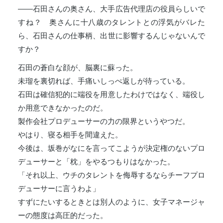
――石田さんの奥さん、大手広告代理店の役員らしいで
すね？ 奥さんに十八歳のタレントとの浮気がバレた
ら、石田さんの仕事柄、出世に影響するんじゃないんで
すか？
石田の蒼白な顔が、脳裏に蘇った。
未瑠を裏切れば、手痛いしっぺ返しが待っている。
石田は確信犯的に端役を用意したわけではなく、端役し
か用意できなかったのだ。
製作会社プロデューサーの力の限界というやつだ。
やはり、寝る相手を間違えた。
今後は、坂巻がなにを言ってこようが決定権のないプロ
デューサーと「枕」をやるつもりはなかった。
「それ以上、ウチのタレントを侮辱するならチーフプロ
デューサーに言うわよ」
すずにたいするときとは別人のように、女子マネージャ
ーの態度は高圧的だった。