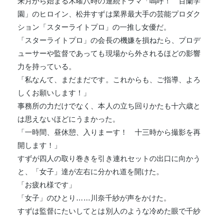
来月から始まる木曜八時の連続ドラマ「嗚呼！ 百蘭学
園」のヒロイン、松井すずは業界最大手の芸能プロダク
ション「スターライトプロ」の一推し女優だ。
「スターライトプロ」の会長の機嫌を損ねたら、プロデ
ューサーや監督であっても現場から外されるほどの影響
力を持っている。
「私なんて、まだまだです。これからも、ご指導、よろ
しくお願いします！」
事務所の力だけでなく、本人の立ち回りかたも十六歳と
は思えないほどにうまかった。
「一時間、昼休憩、入りまーす！ 十三時から撮影を再
開します！」
すずが四人の取り巻きを引き連れセットの出口に向かう
と、「女子」達が左右に分かれ道を開けた。
「お疲れ様です」
「女子」のひとり……川奈千紗が声をかけた。
すずは監督にたいしてとは別人のような冷めた眼で千紗