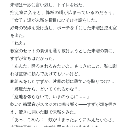
未瑠は千紗に言い残し、トイレを出た。
控え室に入ると、降板の噂が広まっているのだろう、
「女子」達が未瑠を横目にひそひそ話をした。
好奇の視線を受け流し、ポーチを手にした未瑠は控え室
を出た。
「ねえ」
教室のセットの裏側を通り抜けようとした未瑠の前に、
すずが立ちはだかった。
「あんた、降ろされるみたいよ。さっきのこと、私に謝
れば監督に頼んであげてもいいけど」
腕組みをしたすずが、片側の頬に薄笑いを貼りつけた。
「邪魔だから、どいてくれるかな？」
「意地を張らないで、いまのうちに……」
乾いた衝撃音がスタジオに鳴り響く――すずが頬を押さ
え、驚きに開いた眼で未瑠をみた。
「あっ、ごめん！ 蚊が止まったようにみえたからさ」