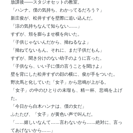
放課後――スタジオセットの教室。
「ハンナ。僕の気持ち、わかってるだろう？」
新庄俊が、松井すずを壁際に追い込んだ。
「涼の気持ちなんて知らない……」
すずが、頬を膨らませ横を向いた。
「子供じゃないんだから、拗ねるなよ」
「拗ねてないもん。それに、まだ子供だもん」
すずが、聞き分けのない幼子のように言った。
「子供なら、いい子に僕の言うことを聞けよ」
壁を背にした松井すずの顔の横に、俊が手をついた。
野次馬と化していた「女子」から悲鳴が上がる。
「女子」の中のひとりの未瑠も、精一杯、悲鳴を上げ
た。
「今日から白木ハンナは、僕の女だ」
ふたたび、「女子」が黄色い声で叫んだ。
「……嬉しいなんて……言わないから……絶対に、言っ
てあげないから……」