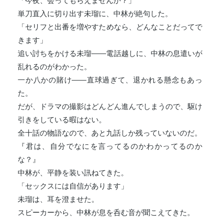
「今夜、会ってもらえませんか？」
単刀直入に切り出す未瑠に、中林が絶句した。
「セリフと出番を増やすためなら、どんなことだってで
きます」
追い討ちをかける未瑠――電話越しに、中林の息遣いが
乱れるのがわかった。
一か八かの賭け――直球過ぎて、退かれる懸念もあっ
た。
だが、ドラマの撮影はどんどん進んでしまうので、駆け
引きをしている暇はない。
全十話の物語なので、あと九話しか残っていないのだ。
『君は、自分でなにを言ってるのかわかってるのか
な？』
中林が、平静を装い訊ねてきた。
「セックスには自信があります」
未瑠は、耳を澄ませた。
スピーカーから、中林が息を呑む音が聞こえてきた。