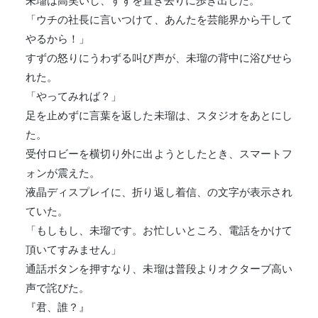
未瑠は高笑いし、すずを置き去りに歩き出した。
「ウチの社長に言いつけて、あんたを芸能界から干して
やるから！」
すずの怒りにうわずる叫び声が、未瑠の背中に浴びせら
れた。
「やってみれば？」
足を止めずに言葉を返した未瑠は、スタジオをあとにし
た。
受付ロビーを横切り外に出ようとしたとき、スマートフ
ォンが震えた。
液晶ディスプレイに、折り返し着信、の文字が表示され
ていた。
「もしもし、未瑠です。お忙しいところ、電話をかけて
頂いてすみません」
通話ボタンを押すなり、未瑠は普段よりオクターブ高い
声で詫びた。
『君、誰？』