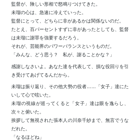
監督が、険しい形相で怒鳴りつけてきた。
未瑠の心は、急速に冷えていった。
監督にとって、どちらに非があるかは関係ないのだ。
たとえ、百パーセントすずに非があったとしても、監督
は未瑠に謝罪を強要するだろう。
それが、芸能界のパワーバランスというものだ。
「みんな、どう思う？ 私が、謝ることかな？」
感謝しなさいよ。あなた達を代表して、損な役回りを引
き受けてあげてるんだから。
未瑠は振り返り、その他大勢の役者……「女子」達にた
いして心で呟いた。
未瑠の視線が巡ってくると「女子」達は眼を逸らし、
次々と俯いた。
挨拶して無視された張本人の川奈千紗まで、無言でうな
だれた。
「なるほどね」