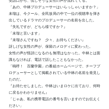
受話口から、慌しそうな女性の声が流れてくる。
「あの、中林プロデューサーはいらっしゃいますか？」
未瑠は、今クール、全民放局の中で一位の視聴率を弾き
出しているドラマのプロデューサーの名前を出した。
『失礼ですが、どちら様ですか？』
「未瑠と言います」
『未瑠さんですね？ 少々、お待ちください』
訝しげな女性の声が、保留のメロディに変わった。
女性の声が怪訝になるのも無理はなかった。中林とは面
識もなければ、電話で話したこともなかった。
「嗚呼！ 百蘭学園」の番組ホームページで、チーフプ
ロデューサーとして掲載されている中林の名前を発見し
たのだ。
『お待たせしました。中林はいまロケに出ており、何時
に戻るかわかりません』
「じゃあ、私の携帯電話の番号を言いますのでお伝えく
ださい」