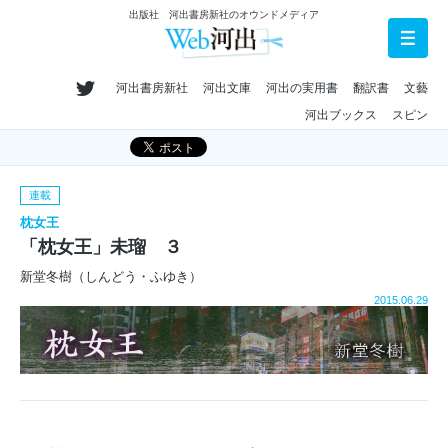
出版社 河出書房新社のオウンドメディア
河出書房新社
河出文庫
河出の実用書
翻訳書
文藝
河出ブックス
スピン
連載
枕女王
「枕女王」未瑠 ３
新堂冬樹（しんどう・ふゆき）
2015.06.29