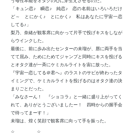
う母性本能をオタクの心に芽生えさせるのだ。
「キュン恋♪ 瞬恋♪ 純恋♪ 恋の名前はいろいろだけ
ど～ とにかく♪ とにかく♪ 私はあなたに宇宙一恋
してる♪」
梨乃、奈緒が観客席に向かって片手で投げキスをしなが
らウインクした。
最後に、前に歩み出たセンターの未瑠が、唇に両手を当
てて屈み、ためにためてジャンプと同時にキスを投げる
とオタク達が一斉にケミカルライトを宙に放った。
『宇宙一恋してる＠君へ』のラストのサビが終わったタ
イミングで、ケミカルライトを投げるのはオタク達の決
まりごとだった。
「みなさーん！ 『ショコラ』と一緒に盛り上がってく
れて、ありがとうございましたー！ 四時からの握手会
で待ってまーす！」
未瑠は、煌く笑顔で観客席に向って手を振った。
☆ ☆