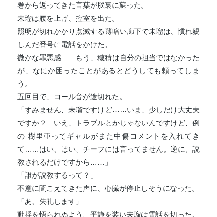
巻から返ってきた言葉が脳裏に蘇った。
未瑠は腰を上げ、控室を出た。
照明が切れかかり点滅する薄暗い廊下で未瑠は、慣れ親
しんだ番号に電話をかけた。
微かな罪悪感――もう、穂積は自分の担当ではなかった
が、なにか困ったことがあるとどうしても頼ってしま
う。
五回目で、コール音が途切れた。
「すみません、未瑠ですけど……いま、少しだけ大丈夫
ですか？ いえ、トラブルとかじゃないんですけど、例
の 樹里亜ってギャルがまた中傷コメントを入れてき
て……はい、はい、チーフには言ってません。逆に、説
教されるだけですから……」
「誰が説教するって？」
不意に聞こえてきた声に、心臓が停止しそうになった。
「あ、失礼します」
動揺を悟られぬよう、平静を装い未瑠は電話を切った。