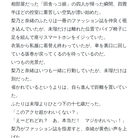
相部屋だった「田舎っコ娘」の四人が帰った瞬間、四畳
半ほどの控室に重苦しい空気が漂い始めた。
梨乃と奈緒のふたりは一冊のファッション誌を仲良く覗
き込んでいたが、未瑠だけは離れた位置でパイプ椅子に
足を組んで座りスマートホンをイジっていた。
衣装から私服に着替え終わっていたが、車を裏口に回し
ている坂巻が戻ってくるのを待っているのだ。
いつもの光景だ。
梨乃と奈緒はいつも一緒に行動していたが、未瑠だけは
別だった。
省かれているというよりは、自ら進んで距離を置いてい
た。
ふたりは未瑠よりひとつ下の十七歳だった。
「このアクセ超かわいくない？」
「えーどれどれ？ あ、本当だ！ マジかわいいぃ！」
梨乃がファッション誌を指差すと、奈緒が黄色い声を上
げた。