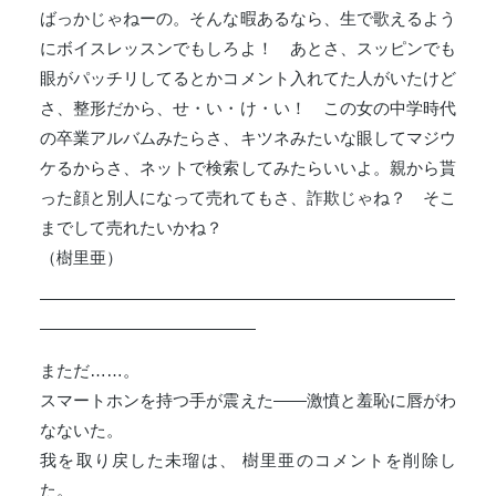
ばっかじゃねーの。そんな暇あるなら、生で歌えるよう
にボイスレッスンでもしろよ！ あとさ、スッピンでも
眼がパッチリしてるとかコメント入れてた人がいたけど
さ、整形だから、せ・い・け・い！ この女の中学時代
の卒業アルバムみたらさ、キツネみたいな眼してマジウ
ケるからさ、ネットで検索してみたらいいよ。親から貰
った顔と別人になって売れてもさ、詐欺じゃね？ そこ
までして売れたいかね？
（樹里亜）
―――――――――――――――――――――――――
―――――――――――――
まただ……。
スマートホンを持つ手が震えた――激憤と羞恥に唇がわ
なないた。
我を取り戻した未瑠は、 樹里亜のコメントを削除し
た。