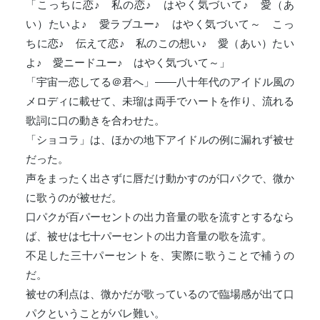
「こっちに恋♪ 私の恋♪ はやく気づいて♪ 愛（あ
い）たいよ♪ 愛ラブユー♪ はやく気づいて～ こっ
ちに恋♪ 伝えて恋♪ 私のこの想い♪ 愛（あい）たい
よ♪ 愛ニードユー♪ はやく気づいて～」
「宇宙一恋してる＠君へ」――八十年代のアイドル風の
メロディに載せて、未瑠は両手でハートを作り、流れる
歌詞に口の動きを合わせた。
「ショコラ」は、ほかの地下アイドルの例に漏れず被せ
だった。
声をまったく出さずに唇だけ動かすのが口パクで、微か
に歌うのが被せだ。
口パクが百パーセントの出力音量の歌を流すとするなら
ば、被せは七十パーセントの出力音量の歌を流す。
不足した三十パーセントを、実際に歌うことで補うの
だ。
被せの利点は、微かだが歌っているので臨場感が出て口
パクということがバレ難い。