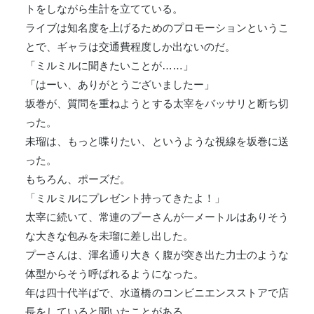
トをしながら生計を立てている。
ライブは知名度を上げるためのプロモーションというこ
とで、ギャラは交通費程度しか出ないのだ。
「ミルミルに聞きたいことが……」
「はーい、ありがとうございましたー」
坂巻が、質問を重ねようとする太宰をバッサリと断ち切
った。
未瑠は、もっと喋りたい、というような視線を坂巻に送
った。
もちろん、ポーズだ。
「ミルミルにプレゼント持ってきたよ！」
太宰に続いて、常連のプーさんが一メートルはありそう
な大きな包みを未瑠に差し出した。
プーさんは、渾名通り大きく腹が突き出た力士のような
体型からそう呼ばれるようになった。
年は四十代半ばで、水道橋のコンビニエンスストアで店
長をしていると聞いたことがある。