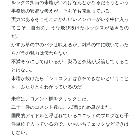
ルックス担当の未瑠がいればなんとかなるだろうという
事務所の安易な考えが、そもそも間違っている。
実力のあるそこそこにかわいいメンバーがいる中に入っ
てこそ、自分のような飛び抜けたルックスが活きるの
だ。
かすみ草の中のバラは映えるが、雑草の中に咲いていた
らバラの魅力は伝わらない。
不満そうにしてはいるが、梨乃と奈緒が反論してくるこ
とはない。
未瑠が抜けたら「ショコラ」は存在できないということ
を、ふたりともわかっているのだ。
未瑠は、コメント欄をクリックした。
二十一件のコメント数に、未瑠はため息が出た。
国民的アイドルと呼ばれているユニットのブログなら千
件単位で入っているので、いちいちチェックなどできは
しない。