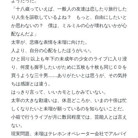
ようだった。
「十八歳っていえば、一般人の友達は恋したり旅行した
り人生を謳歌しているよね？ もっと、自由にしたいと
か思わないの？ 僕は、ミルミルの心が壊れないかが心
配なんだよ」
太宰が、悲痛な表情を未瑠に向けた。
人より、自分の心配をしたほうがいい。
ひと回り以上も年下の未成年の少女のライブに入り浸
り、何度も握手したいがために五枚も十枚も同じＣＤを
買うような三十男……ありがたいとは思うが、その気持
ちは感謝とは違う。
はっきり言って、いいカモとしかみていない。
太宰の大きな勘違いは、休息どころか、いまの十倍は忙
しくなりたいと未瑠が願っているのを知らないことだ。
小箱で行うライブが月に数回程度では、芸能人とは言え
ない。
現実問題、未瑠はテレホンオペレーター会社でアルバイ