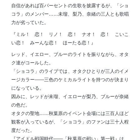
自信があれば百パーセントの生歌を披露するが、「ショ
コラ」のメンバー……未瑠、梨乃、奈緒の三人とも歌唱
力が劣っていた。
『ミル！ 恋！ リノ！ 恋！ ナオ！ 恋！ こいこ
い恋！ みーんな恋！ ほーたる恋！』
レッド、イエロー、ブルーのライトを振りながら、オタ
ク達がコールした。
「ショコラ」のライブでは、オタクひとりが三人のイメ
ージカラー――三色のケミカルライトを持つのが決まり
になっている。
因みに、レッドが未瑠、イエローが梨乃、ブルーが奈緒
の色だ。
オタクの聖地……秋葉原のイベント会場には三百人ほど
観客が入っているが、「ショコラ」のファンは三十人程
度だった。
『アイドル戦国時代――「秋葉原の戦い」第一戦』は、