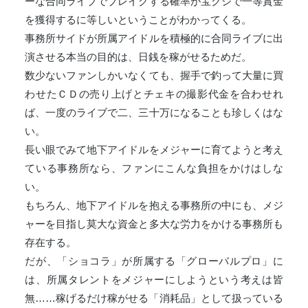
ーな合同ライブでブレイクする確率が宝クジで一等賞金
を獲得するに等しいということがわかってくる。
事務所サイドが所属アイドルを積極的に合同ライブに出
演させる本当の目的は、日銭を稼がせるためだ。
数少ないファンしかいなくても、握手で釣って大量に買
わせたＣＤの売り上げとチェキの撮影代金を合わせれ
ば、一度のライブで二、三十万になることも珍しくはな
い。
長い眼でみて地下アイドルをメジャーに育てようと考え
ている事務所なら、ファンにこんな負担をかけはしな
い。
もちろん、地下アイドルを抱える事務所の中にも、メジ
ャーを目指し莫大な資金と多大な労力をかける事務所も
存在する。
だが、「ショコラ」が所属する「グローバルプロ」に
は、所属タレントをメジャーにしようという考えは皆
無……稼げるだけ稼がせる「消耗品」として扱っている