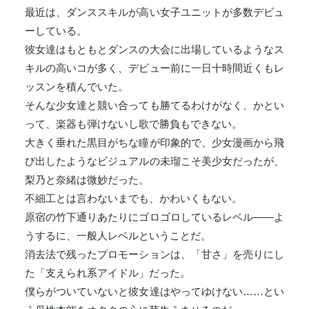
最近は、ダンススキルが高い女子ユニットが多数デビュ
ーしている。
彼女達はもともとダンスの大会に出場しているようなス
キルの高いコが多く、デビュー前に一日十時間近くもレ
ッスンを積んでいた。
そんな少女達と競い合っても勝てるわけがなく、かとい
って、楽器も弾けないし歌で勝負もできない。
大きく垂れた黒目がちな瞳が印象的で、少女漫画から飛
び出したようなビジュアルの未瑠こそ美少女だったが、
梨乃と奈緒は微妙だった。
不細工とは言わないまでも、かわいくもない。
原宿の竹下通りあたりにゴロゴロしているレベル――よ
うするに、一般人レベルということだ。
消去法で残ったプロモーションは、「甘さ」を売りにし
た「支えられ系アイドル」だった。
僕らがついていないと彼女達はやってゆけない……とい