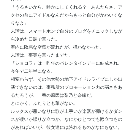
「うるさいから、静かにしてくれる？ あんたらさ、ア
クセの前にアイドルなんだからもっと自分がかわいくな
りなよ」
未瑠は、スマートホンで自分のブログをチェックしなが
ら冷めた口調で言った。
室内に険悪な空気が流れたが、構わなかった。
未瑠は、事実を言ったまでだ。
「ショコラ」は一昨年のバレンタインデーに結成され、
今年で二年半になる。
相変わらず、その他大勢の地下アイドルライブにしか出
演できないのは、事務所のプロモーション力の弱さもあ
るだろうが、一番の原因は梨乃と奈緒だ。
とにかく、ふたりとも華がない。
ルックスが悪いなりに歌が上手いか楽器が弾けるかダン
スが凄いか喋りが立つか、なにかひとつでも際立つもの
があればいいが、彼女達には誇れるものがなにもない。