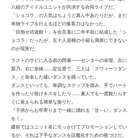
八組のアイドルユニットが共演する合同ライブだ。
「ショコラ」の人気はちょうど真ん中あたりだが、まだ
単独ライブを行えるほどの集客力はなかった。
「目指せ武道館！」を合言葉に二年半前に結成した「シ
ョコラ」だったが、五十人規模の小箱も満席にできない
のが現実だ。
ラストのサビに入る前の間奏――センターの未瑠、左に
梨乃、右に奈緒……定位置で、三人は「スウィーツダン
ス」と命名した緩いダンスを踊っていた。
ダンスといっても、単調なステップを踏み、手でハート
を作ったり投げキスをしたり……素人でも一度観たらす
ぐに覚えられる簡単な振りだ。
『子供からお年寄りまで一緒に踊れる「甘～い」ダンス
を！』
建前ではユニット名に引っかけてプロモーションしてい
るが、それは下手なダンスを誤魔化すための後づけだ。