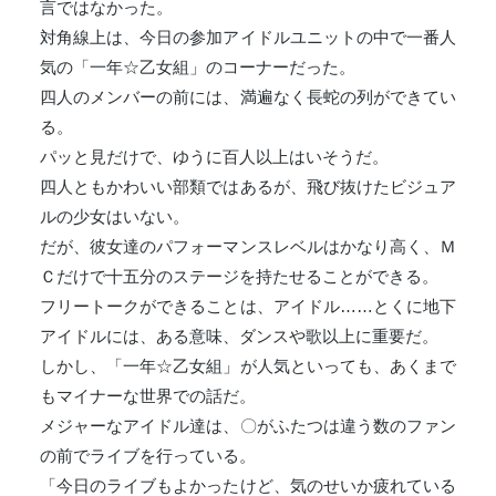
言ではなかった。
対角線上は、今日の参加アイドルユニットの中で一番人
気の「一年☆乙女組」のコーナーだった。
四人のメンバーの前には、満遍なく長蛇の列ができてい
る。
パッと見だけで、ゆうに百人以上はいそうだ。
四人ともかわいい部類ではあるが、飛び抜けたビジュア
ルの少女はいない。
だが、彼女達のパフォーマンスレベルはかなり高く、Ｍ
Ｃだけで十五分のステージを持たせることができる。
フリートークができることは、アイドル……とくに地下
アイドルには、ある意味、ダンスや歌以上に重要だ。
しかし、「一年☆乙女組」が人気といっても、あくまで
もマイナーな世界での話だ。
メジャーなアイドル達は、〇がふたつは違う数のファン
の前でライブを行っている。
「今日のライブもよかったけど、気のせいか疲れている