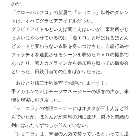
のだ。
「グローバルプロ」の所属で「ショコラ」以外のタレン
トは、すべてグラビアアイドルだった。
グラビアアイドルといえば聞こえはいいが、事務所がじ
っさいにやらせているのは「着エロ」と呼ばれるほとん
どヌードと変わらない衣装を身につけさせ、自慰行為や
フェラチオを連想させるシーンを収めたＤＶＤの撮影で
あったり、素人カメラマンから参加料を取っての撮影会
といった、日銭目当ての仕事ばかりだった。
「おひとり様三十秒厳守でお願いしまーす！」
手メガホンで叫ぶチーフマネージャーの坂巻の声が、未
瑠を現実に引き戻した。
「ショコラ」の物販コーナーにはオタクが三十人ほど並
んでいたが、ほとんどが未瑠の列に並び、梨乃と奈緒の
列にはふたりずつしか並んでいない。
「ショコラ」は、未瑠の人気で持っているといっても過