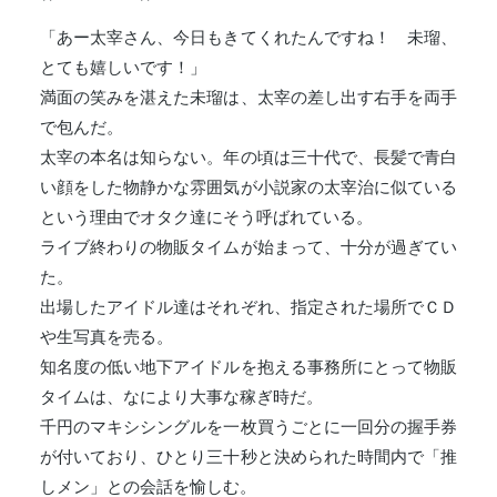
「あー太宰さん、今日もきてくれたんですね！ 未瑠、
とても嬉しいです！」
満面の笑みを湛えた未瑠は、太宰の差し出す右手を両手
で包んだ。
太宰の本名は知らない。年の頃は三十代で、長髪で青白
い顔をした物静かな雰囲気が小説家の太宰治に似ている
という理由でオタク達にそう呼ばれている。
ライブ終わりの物販タイムが始まって、十分が過ぎてい
た。
出場したアイドル達はそれぞれ、指定された場所でＣＤ
や生写真を売る。
知名度の低い地下アイドルを抱える事務所にとって物販
タイムは、なにより大事な稼ぎ時だ。
千円のマキシシングルを一枚買うごとに一回分の握手券
が付いており、ひとり三十秒と決められた時間内で「推
しメン」との会話を愉しむ。