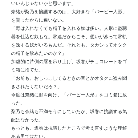
いいんじゃないかと思います」
奈緒が梨乃を擁護するのは、大好きな「バービー人形」
を貰ったからに違いない。
「毒は入れなくても精子を入れる奴は多い。人形に盗聴
器を仕込む奴もな。常連だからこそ、想いが募って常軌
を逸する奴がいるもんだ。それとも、タカシってオタク
の精子を飲みたいのか？」
加虐的に片側の唇を吊り上げ、坂巻がチョコレートをゴ
ミ箱に捨てた。
「お前も、おしっこしてるときの音とかオタクに盗み聞
きされたくないだろ？」
今度は奈緒に顔を向け、「バービー人形」をゴミ箱に放
った。
梨乃も奈緒も不満そうにしていたが、坂巻に抗議する気
配はなかった。
もっとも、坂巻は抗議したところで考え直すような理解
ある男ではない。