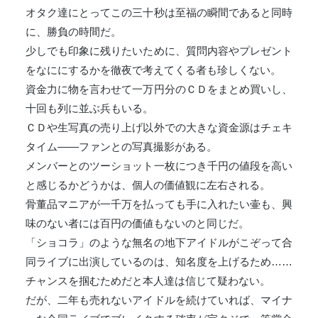
オタク達にとってこの三十秒は至福の瞬間であると同時
に、勝負の時間だ。
少しでも印象に残りたいために、質問内容やプレゼント
をなににするかを徹夜で考えてくる者も珍しくない。
資金力に物を言わせて一万円分のＣＤをまとめ買いし、
十回も列に並ぶ兵もいる。
ＣＤや生写真の売り上げ以外での大きな資金源はチェキ
タイム――ファンとの写真撮影がある。
メンバーとのツーショット一枚につき千円の値段を高い
と感じるかどうかは、個人の価値観に左右される。
骨董品マニアが一千万を払っても手に入れたい壷も、興
味のない者には百円の価値もないのと同じだ。
「ショコラ」のような無名の地下アイドルがこぞって合
同ライブに出演しているのは、知名度を上げるため……
チャンスを掴むためだと本人達は信じて疑わない。
だが、二年も売れないアイドルを続けていれば、マイナ