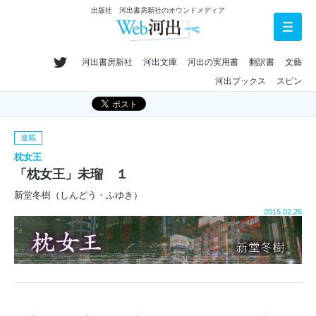
出版社 河出書房新社のオウンドメディア
河出書房新社
河出文庫
河出の実用書
翻訳書
文藝
河出ブックス
スピン
連載
枕女王
「枕女王」未瑠 １
新堂冬樹（しんどう・ふゆき）
2015.02.26