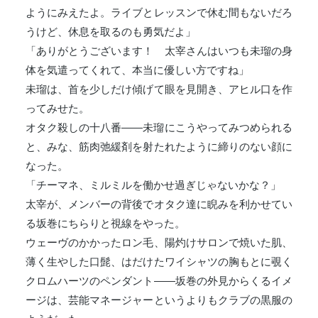
ようにみえたよ。ライブとレッスンで休む間もないだろ
うけど、休息を取るのも勇気だよ」
「ありがとうございます！ 太宰さんはいつも未瑠の身
体を気遣ってくれて、本当に優しい方ですね」
未瑠は、首を少しだけ傾げて眼を見開き、アヒル口を作
ってみせた。
オタク殺しの十八番――未瑠にこうやってみつめられる
と、みな、筋肉弛緩剤を射たれたように締りのない顔に
なった。
「チーマネ、ミルミルを働かせ過ぎじゃないかな？」
太宰が、メンバーの背後でオタク達に睨みを利かせてい
る坂巻にちらりと視線をやった。
ウェーヴのかかったロン毛、陽灼けサロンで焼いた肌、
薄く生やした口髭、はだけたワイシャツの胸もとに覗く
クロムハーツのペンダント――坂巻の外見からくるイメ
ージは、芸能マネージャーというよりもクラブの黒服の