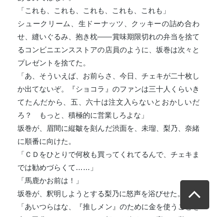
「これも、これも、これも、これも、これも」
シュークリーム、生ドーナッツ、クッキーの詰め合わ
せ、縫いぐるみ、抱き枕――賞味期限切れの弁当を捨て
るコンビニエンスストアの店員のように、坂巻は次々と
プレゼントを捨てた。
「あ、そういえば、お前らさ、今日、チェキが二十枚し
か出てないぞ。『ショコラ』のファンは三十人くらいき
てたんだから、五、六十は注文入らないとおかしいだ
ろ？ もっと、積極的に営業しろよな」
坂巻が、眉間に縦皺を刻んだ渋面を、未瑠、梨乃、奈緒
に順番に向けた。
「ＣＤをひとりで何枚も買ってくれてるんで、チェキま
では勧めづらくて……」
「馬鹿かお前は！」
坂巻が、釈明しようとする梨乃に怒声を浴びせた。
「あいつらはな、『推しメン』のために金を使うことを