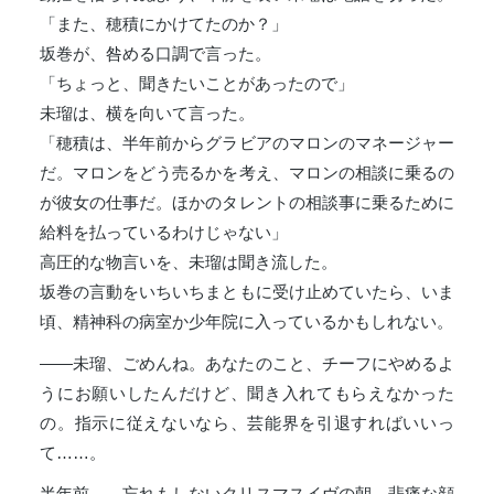
「また、穂積にかけてたのか？」
坂巻が、咎める口調で言った。
「ちょっと、聞きたいことがあったので」
未瑠は、横を向いて言った。
「穂積は、半年前からグラビアのマロンのマネージャー
だ。マロンをどう売るかを考え、マロンの相談に乗るの
が彼女の仕事だ。ほかのタレントの相談事に乗るために
給料を払っているわけじゃない」
高圧的な物言いを、未瑠は聞き流した。
坂巻の言動をいちいちまともに受け止めていたら、いま
頃、精神科の病室か少年院に入っているかもしれない。
――未瑠、ごめんね。あなたのこと、チーフにやめるよ
うにお願いしたんだけど、聞き入れてもらえなかった
の。指示に従えないなら、芸能界を引退すればいいっ
て……。
半年前――忘れもしないクリスマスイヴの朝、悲痛な顔